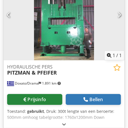
1
/
1
HYDRAULISCHE PERS
PITZMAN & PFEIFER
Doxato/Drama
1.891 km
Prijsinfo
Bellen
Toestand:
gebruikt
, Druk: 300t lengte van een beroerte:
500mm omhoog tabelgrootte: 1760x1200mm Down
tabelgrootte: 1760x1200mm Back druk: 100t gewicht: