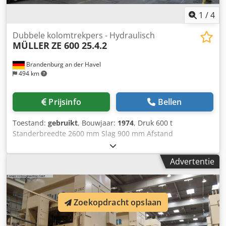
1
/
4
Dubbele kolomtrekpers - Hydraulisch
MÜLLER
ZE 600 25.4.2
Brandenburg an der Havel
494 km
Prijsinfo
Bellen
Toestand:
gebruikt
, Bouwjaar:
1974
, Druk 600 t
Standerbreedte 2600 mm Slag 900 mm Afstand
tafel/plaatkop, grote slag boven, verstelbaar boven 1600
mm Tafeloppervlak 2500 x 1730 mm Trekdemperdruk in de
Advertentie
tafel 250 t Trekdemperslag in de tafel 400 mm Codpeyn R
Dusfx Aiijrf Trekdemperdruk in de ram 63 t
Trekdemperslag in de ram 150 mm Rambedoppervlak 2500
x 1730 mm Zijdelingse standerdoorlaat 1100 mm
Zoekopdracht opslaan
Trekdemper in de tafel hydraulisch, gestuurd Trekdemper
in de ram hydraulisch, gestuurd De machine is in 2005