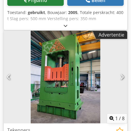
Prijsinfo
Bellen
Toestand:
gebruikt
, Bouwjaar:
2005
, Totale perskracht: 400
t Slag pers: 500 mm Verstelling pers: 350 mm
Inbouwhoogte: 1250 mm Tafel opspanvlak ca.: 2500 x 1500
mm Pers opspanvlak ca.: 2500 x 1500 mm Slagen per
Advertentie
minuut: 15 - 30 min⁻¹ Max. gereedschapsgewicht op de
pers: 4000 kg Vermogensbehoefte: 70 kW Hoogte boven
vloer ca.: 8000 mm Cedpownpavsfx Aiijrf Machinegewicht
ca.: 150 t Standaarduitrusting Zonder trekdemperscilinder
1
/
8
Tekenpers