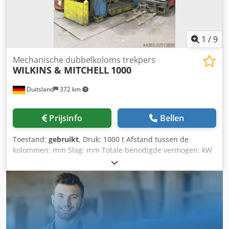
1
/
9
Mechanische dubbelkoloms trekpers
WILKINS & MITCHELL
1000
Duitsland
372 km
Prijsinfo
Bellen
Toestand:
gebruikt
, Druk: 1000 t Afstand tussen de
kolommen: mm Slag: mm Totale benodigde vermogen: kW
De technische gegevens zijn specificaties van de fabrikant
of de exploitant en zijn daarom niet bindend voor ons. Wij
behouden ons het recht voor om de machines tussentijds
te verkopen; uitsluitend onze algemene voorwaarden en
verkoopvoorwaarden zijn van toepassing. Over ons Meer
dan 400 machines op voorraad Meer dan 15.000 m²
opslagruimte, kraancapaciteit 70 t Meer dan 10.000