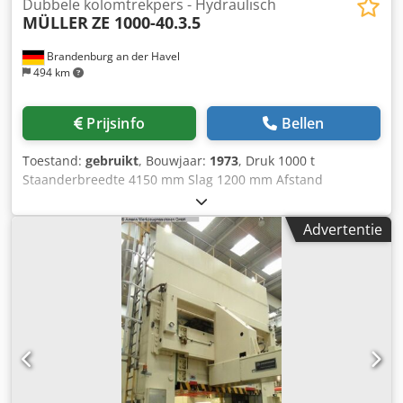
Dubbele kolomtrekpers - Hydraulisch
MÜLLER
ZE 1000-40.3.5
Brandenburg an der Havel
494 km
Prijsinfo
Bellen
Toestand:
gebruikt
, Bouwjaar:
1973
, Druk 1000 t
Staanderbreedte 4150 mm Slag 1200 mm Afstand
tafel/slede, grote slag boven, bovenzijde verstelbaar 2100
mm Codpfx Aeyn R Eljiiorf Tafeloppervlak 4000 x 2200 mm
Advertentie
Trekdemperdruk in tafel 360 t Trekdemper slag in tafel 300
mm Trekdemperdruk in ram 100 t Trekdemper slag in ram
150 mm Ramoppervlak 4000 x 2200 mm Zijdelingse
doorgang staander 1300 mm Trekdemper in tafel
hydraulisch, gestuurd Trekdemper in ram hydraulisch,
gestuurd Snijslagdemping hydraulisch Machinegewicht ca.
280 t De machine werd gereviseerd in 1999. Volgende pers
in een persstraat