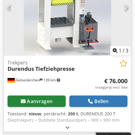
1
/
3
Trekpers
Durendus
Tiefziehpresse
€ 76.000
Gelsenkirchen
139 km
vraagprijs excl. btw
Aanvragen
Bellen
Toestand:
nieuw
, perskracht:
200 t
, DURENDUS 200 T
Dieptrekpers – Dubbele Standaardpers – 900 × 900 mm
tafel, 80 T trekdemper De hier getoonde machine is reeds
in opdracht van een klant gebouwd en geleverd. Wij