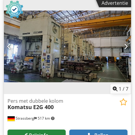
Advertentie
Trekdempkussenkracht in tafel: 80 t Trekdempkussenslag:
250 mm Aantal slagen per minuut: 15 - 30 min⁻¹ Csdpfx
Ajwnn Rtjiijrf Max. gereedschapsgewicht op de ram: 4000
kg Vermogensbehoefte: 70 kW Hoogte boven vloer ca.: 8000
mm Machinegewicht ca.: 150 t Standaard uitrusting 2
trekdempkussencylinders, twee platen
1
/
7
Pers met dubbele kolom
Komatsu
E2G 400
Strassberg
517 km