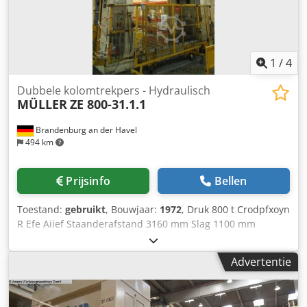
1
/
4
Dubbele kolomtrekpers - Hydraulisch
MÜLLER
ZE 800-31.1.1
Brandenburg an der Havel
494 km
Prijsinfo
Bellen
Toestand:
gebruikt
, Bouwjaar:
1972
, Druk 800 t Crodpfxoyn
R Efe Aiief Staanderafstand 3160 mm Slag 1100 mm
Afstand tafel/plaatklem, grote slag boven, verst. boven
1900 mm Tafeloppervlak 3100 x 1900 mm Trekdempdruk in
Advertentie
de tafel 300 t Trekdempslag in de tafel 400 mm
Trekdempdruk in de ram 80 t Trekdempslag in de ram 150
mm Ramoppervlak 3100 x 1900 mm Trekdemp in de ram