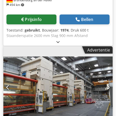
Brandenburg an der Havel
494 km
Prijsinfo
Bellen
Toestand:
gebruikt
, Bouwjaar:
1974
, Druk 600 t
Staanderspatie 2600 mm Slag 900 mm Afstand
tafel/plaatdrager, grote slag boven, vest. boven 1600 mm
Tafeloppervlakte 2500 x 1730 mm Cjdpfx Aieyn R Dzeijrf
Advertentie
Trekdempdruk in de tafel 250 t Trekdempslag in de tafel
400 mm Trekdempdruk in de ram 63 t Trekdempslag in de
ram 150 mm Ramsoppervlakte 2500 x 1730 mm Zijdelingse
staanderdoorgang 1100 mm Trekdemp in de tafel
hydraulisch, gestuurd Trekdemp in de ram hydraulisch,
gestuurd De machine werd in 2005 gereviseerd Volgende
pers in een persenstraat