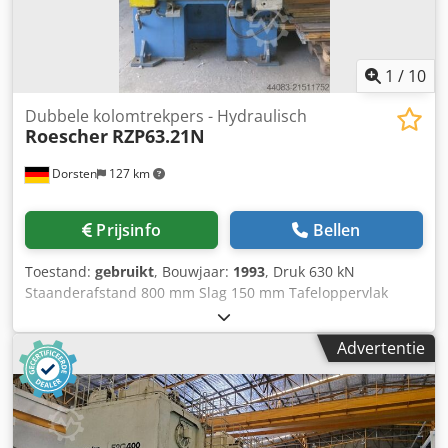
1
/
10
Dubbele kolomtrekpers - Hydraulisch
Roescher
RZP63.21N
Dorsten
127 km
Prijsinfo
Bellen
Toestand:
gebruikt
, Bouwjaar:
1993
, Druk 630 kN
Staanderafstand 800 mm Slag 150 mm Tafeloppervlak
720x550 mm Ramoppervlak 720x520 mm Inbouwhoogte
420 mm Snelle indaling 394 mm/sec Werkingssnelheid
Advertentie
71/17 mm/sec Terugloopsnelheid 390 mm/sec
Verstelbereik slagpositie 120 mm Totaal opgenomen
vermogen 15 kW Snijslagdemper De technische gegevens
zijn afkomstig van de fabrikant of operator en daarom voor
ons niet bindend. Tussentijdse verkoop voorbehouden;