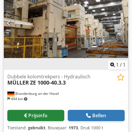
hydraulisch, gestuurd Trekdemp in de tafel hydraulisch,
gestuurd Volgende pers in een persstraat
1
/
1
Dubbele kolomtrekpers - Hydraulisch
MÜLLER
ZE 1000-40.3.3
Brandenburg an der Havel
494 km
Prijsinfo
Bellen
Toestand:
gebruikt
, Bouwjaar:
1973
, Druk 1000 t