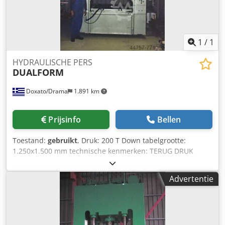
1
/
1
HYDRAULISCHE PERS
DUALFORM
Doxato/Drama
1.891 km
Prijsinfo
Bellen
Toestand:
gebruikt
, Druk: 200 T Down tabelgrootte:
1.250x1.500 mm technische kenmerken: TERUG DRUK
NIEUWE ELEKTRISCHE EN HYDRAULISCHE SYSTEMEN
Credpfxe Du Umo Aiisf
Advertentie