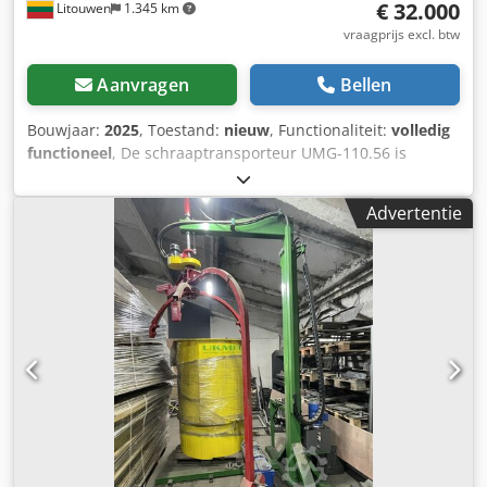
€ 32.000
Litouwen
1.345 km
vraagprijs excl. btw
Aanvragen
Bellen
Bouwjaar:
2025
, Toestand:
nieuw
, Functionaliteit:
volledig
functioneel
, De schraaptransporteur UMG-110.56 is
ontworpen voor het transporteren van houtafval na
verwerking. De transportband werkt onder een hoek. De
Advertentie
transportband wordt tijdens de installatie aan de basis
verankerd. De snelheid van de ketting en de schrapers kan
worden geregeld met een snelheidsregelaar. De
ontwerpsnelheid bedraagt 15 m/min bij 50 Hz. De lengte
en hoogte kunnen naar uw wensen worden aangepast.
Csdpfx Aswdgfujnksha