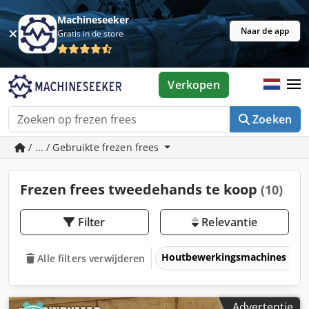
Machineseeker
Naar de app
Gratis in de store
Verkopen
Zoeken
/ ... / Gebruikte frezen frees
Frezen frees tweedehands te koop
(10)
Filter
Relevantie
Houtbewerkingsmachines
Alle filters verwijderen
Advertentie