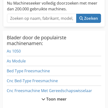
pallet te trekken. Het apparaat versnelt en verbetert de
Nu Machineseeker volledig doorzoeken met meer
kwaliteit van het verpakken van brandhout. Csdpfx Anevf
dan 200.000 gebruikte machines.
Iuuokjha
Zoeken
Blader door de populairste
machinenamen:
As 1050
As Module
Bed Type Freesmachine
Cnc Bed-Type Freesmachine
Cnc Freesmachine Met Gereedschapswisselaar
Toon meer
Cnc Frezen Machine En Machinale Bewerking Center