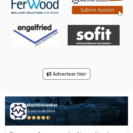
Maïs Frees
Model Freesmachine
Nu 204
Profiel Freesmachine
Verkoop Gekoeld Weergeven
Vervoer
Adverteer hier
Voertuigen
Werken Voertuig
Machineseeker
Gratis in de store