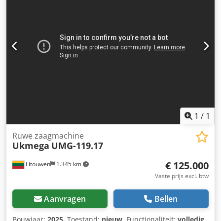
een Vecoplan VAZ2000 schorsversnipperaar. Veilige
platforms en trappen rondom het gehele
apparatuurcomplex zorgen voor een gemakkelijke toegang
tijdens machineonderhoud. In Valankone wordt de
schorskever beschermd tegen invloeden van buitenaf door
een metalen framehuis. De doorvoercapaciteit vóór de
ontschorsingsmachine bedraagt 12 stuks/min., ná de
ontschorsingsmachine bedraagt de toevoer naar de snijlijn
28 stuks/min. Chsdpfxev Uh N Do Ankja
1
/
1
Ruwe zaagmachine
Ukmega
UMG-119.17
€ 125.000
Litouwen
1.345 km
Vaste prijs excl. btw
Aanvragen
Bellen
Bouwjaar:
2025
, Toestand:
nieuw
, Functionaliteit:
volledig