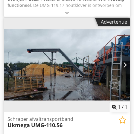
functioneel
, De UMG-119.17 houtklover is ontworpen om
2,5 meter lange boomstammen doormidden te zagen. De
stammen worden loodrecht op de bewegingsrichting in de
Advertentie
machine gevoerd, wat zorgt voor een hoge zaagefficiëntie,
20 sneden per minuut. Chodpfx Anewd Nu Eokea
1
/
1
Schraper afvaltransportband
Ukmega
UMG-110.56