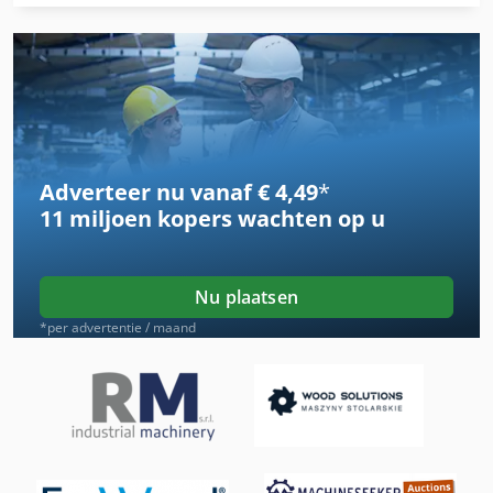
Ff Compressor
Fngj 20
Frezen Center
Frezen Van Motor
Adverteer nu vanaf € 4,49
*
Frezen Van Opnamen
11 miljoen kopers
wachten op u
Frezen Van Spindel
Fus 200
Nu plaatsen
Ga 11 Ff
*per advertentie / maand
German
Gx 11 Ff
High-Speed Frezen