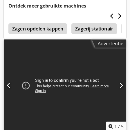
Ontdek meer gebruikte machines
0
Zagen opdelen kappen
Zagerij stationair
Ba
Advertentie
1
/
5