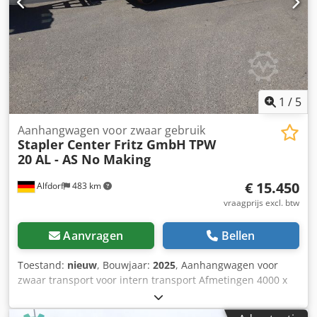
1
/
5
Aanhangwagen voor zwaar gebruik
Stapler Center Fritz GmbH
TPW
20 AL - AS No Making
€ 15.450
Alfdorf
483 km
vraagprijs excl. btw
Aanvragen
Bellen
Toestand:
nieuw
, Bouwjaar:
2025
, Aanhangwagen voor
zwaar transport voor intern transport Afmetingen 4000 x
2000 x 510 mm Besturing op alle wielen Banden Geen
Vulkollan banden 350x110x305 Cjdpfx Ael D Ng Nolwerf