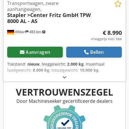
Transportwagen, zware
aanhangwagen,
Stapler >Center Fritz GmbH
TPW
8000 AL - AS
€ 8.990
Alfdorf
483 km
vraagprijs excl. btw
Aanvragen
Bellen
Toestand:
nieuw
, leeggewicht:
2.000 kg
, maximaal
laadgewicht:
8.000 kg
, totaalgewicht:
10.000 kg
,
laadruimte lengte:
6.000 mm
, laadruimtebreedte:
2.000
mm
, totale hoogte:
540 mm
, kleur:
oranje
, Bouwjaar:
2026
,
TPW 8000 AL - Ace industriële aanhangwagen voor zwaar
VERTROUWENSZEGEL
transport Crodpfx Alohbicwewjf Lengte 6000 mm Breedte
2000 mm Laadvermogen 8000 kg Vierwielbesturing, houten
Door Machineseeker gecertificeerde dealers
vloer 30 mm, dissel 1150 mm met bouten 40 mm, banden
425x150, lak RAL 2000, dubbelwerkende keg, aanslag, 6
schragen aan elke zijde voor ladingbeveiliging.