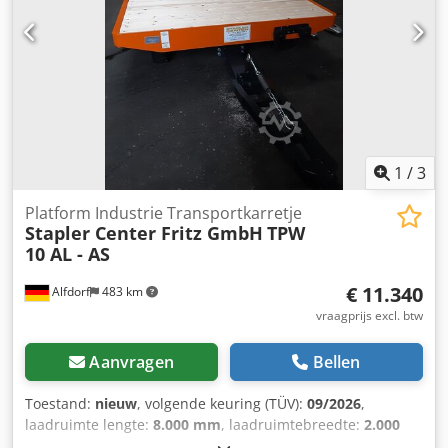
1
/
3
Platform Industrie Transportkarretje
Stapler Center Fritz GmbH
TPW
10 AL - AS
€ 11.340
Alfdorf
483 km
vraagprijs excl. btw
Aanvragen
Bellen
Toestand:
nieuw
, volgende keuring (TÜV):
09/2026
,
laadruimte lengte:
8.000 mm
, laadruimtebreedte:
2.000
mm
, laadruimtehoogte:
540 mm
, totale breedte:
2.000