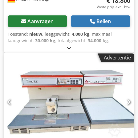
€ 18.800
Vaste prijs excl. btw
Aanvragen
Bellen
Toestand:
nieuw
, leeggewicht:
4.000 kg
, maximaal
laadgewicht:
30.000 kg
, totaalgewicht:
34.000 kg
,
toegestane aslast (as 2):
34.000 kg
, totale lengte:
5.000
mm
, totale breedte:
2.000 mm
, Bouwjaar:
2026
,
Advertentie
voorbandmaat:
559
, achterbandmaat:
559
,
draagvermogen:
30.000 kg
, Zwaartransport aanhangwagen
Draagvermogen 30.000 kg op 60% van het laadvlak
Afmeting 5000 x 2000 x ca. 850 mm Banden 559 x 300
massief Sturing vooras met draaikrans Naloopas vast
Transportvloer van verzonken en geschroefd 40 mm
fijnspar Gespoten in RAL 2000 Trekdissel met 40 mm trek-
oog en valbeveiliging, tevens in hoogte verstelbaar
Dubbelwerkend blokkeerpunt Credoiwlw Repfx Alwsf Aan
iedere langszijde 4 opgelaste steunen voor ladingzekering