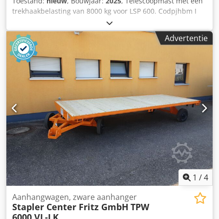
Toestand:
nieuw
, Bouwjaar:
2025
, Telescoopmast met een
trekhaakbelasting van 8000 kg voor LSP 600. Codpjhbm I
Tsfx Alwerf Verstelbaar via een gaatjeslijst en via de
telescoopbuis. Lastdiagram op de kraan. Bevestiging via
Advertentie
een vorkheftruckvork met afmetingen tot 185 x 80 mm.
Geverfd in RAL 2002.
1
/
4
Aanhangwagen, zware aanhanger
Stapler Center Fritz GmbH
TPW
6000 VL-LK