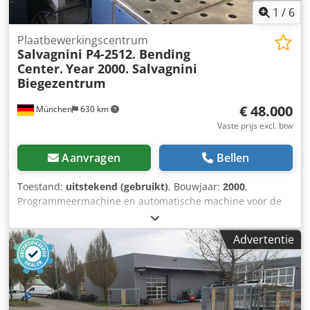
1
/
6
Plaatbewerkingscentrum
Salvagnini P4-2512. Bending
Center.
Year 2000. Salvagnini
Biegezentrum
€ 48.000
München
630 km
Vaste prijs excl. btw
Aanvragen
Bellen
Toestand:
uitstekend (gebruikt)
, Bouwjaar:
2000
,
Programmeermachine en automatische machine voor de
productie van metalen panelen door het vormen van
meerdere kanten aan alle vier zijden. Credew A Nnpepfx
Advertentie
Alwsf