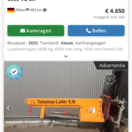
€ 4.650
Alfdorf
483 km
vraagprijs excl. btw
Aanvragen
Bellen
Bouwjaar:
2025
, Toestand:
nieuw
, Aanhangwagen
Laadvermogen 6000 Kg 4000 mm lang 1600 mm breed 540
mm hoog Draaischijf besturing starre naloopas Transport
vloer hout 27 mm Crodpfx Alehwna Aswef
Advertentie
Verstevigingsverbanden 415 x 100 met stalen randen
lakafwerking RAL 2000 dissel met 40 mm oog en
valbescherming