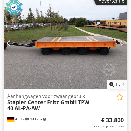
Advertentie
Houten transportvloer 40 mm verdiept Geschroefd Lakwerk
in RAL 5010 of RAL 2000 Dissel met 40 mm trekoog,
valbeveiliging en hoogteverstelling. 4 hijsbeugels per lange
zijde zie ladingzekering Optioneel met tweede disselkop
aan de achterzijde zodat de dissel van voor naar achter
verplaatst kan worden
1
/
4
Aanhangwagen voor zwaar gebruik
Stapler Center Fritz GmbH
TPW
40 AL-PA-AW
€ 33.800
Alfdorf
483 km
vraagprijs excl. btw