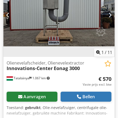
de laadvloer bij 6 km/u. Afmetingen: 5000 mm lang, 2200
mm breed en 680 mm hoog. Transportvloer van
vurenhout, 40 mm tand en groef Superelastische banden
met profiel 23x10-12 met stalen sweeps, kegellager aan
beide zijden afgedicht met Nilos-ring Dissel met
valbeveiliging en hoogteverstelling trekoog 40 mm. Cjdsrcf
H Uspfx Alworf Sturen; Knokkelbesturing op alle wielen.
Veiligheid: Vijf lasbeugels aan iedere lange zijde (zie
ladingzekering en dubbelwerkende wielkeggen
gemonteerd op het frame). Verf: Geeloranje RAL 2000
1
/
11
Olienevelafscheider, Olienevelextractor
Innovations-Center
Eonag 3000
€ 570
Tatabánya
1.067 km
Vaste prijs excl. btw
Aanvragen
Bellen
Toestand:
gebruikt
, Olie-nevelafzuiger, centrifugale olie-
nevelafzuiger, gebruikte machine Fabrikant: Innovations-