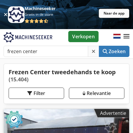
Machineseeker
Naar de app
Gratis in de store
Verkopen
Zoeken
Frezen Center tweedehands te koop
(15.404)
Filter
Relevantie
Advertentie