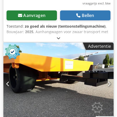
vraagprijs excl. btw
Aanvragen
Bellen
Toestand:
zo goed als nieuw (tentoonstellingsmachine)
,
Bouwjaar:
2025
, Aanhangwagen voor zwaar transport met
een laadvermogen van 8 ton op de laadvloer Afmetingen
6000 x 2400 x 900 mm met draaischamelbesturing op de
Advertentie
vooras en starre naloopas. Luchtbanden 7.00-15
Oplooprem en parkeerrem op de stuuras Transportvloer
Hout 30 mm of tegen een meerprijs van € 220,00 in 18 mm
zeefdruk. Codpfxskzhqxj Alworf Een 1000 mm hoge
voorwand met 40 mm gaas in de rijrichting. Sjorpunten
aan de lange zijden voor ladingzekering Optioneel met
verlichtingssysteem tegen een meerprijs van € 980,00 met
spiraalkabel als verbindingskabel, gelakt in RAL 2000
andere kleuren indien nieuw kunnen op aanvraag
geproduceerd worden