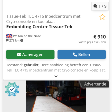
1
/
9
Tissue-Tek TEC 4715 Inbedcentrum met
Cryo-console en koelplaat
Embedding Center
Tissue-Tek
€ 910
Walton-on-the-Naze
278 km
Vaste prijs excl. btw
Aanvragen
Bellen
Toestand:
gebruikt
, Deze aanbieding betreft een Tissue-
Tek TEC 4715 inbedcentrum met Cryo-console en koelplaat.
Csdpfx Alexzhg Eswerf
Advertentie