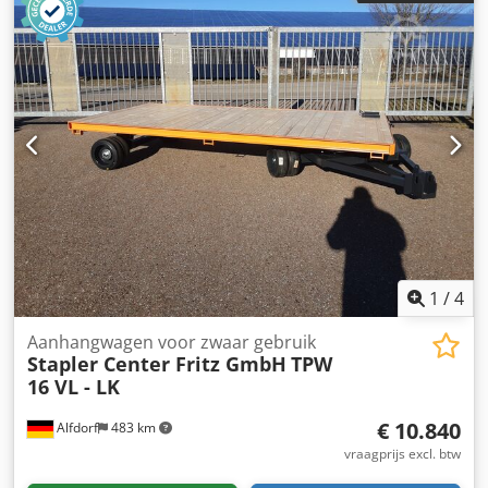
mm
, laadruimtehoogte:
640 mm
, bandenmaten:
450x300
,
Bouwjaar:
2025
, Zwaar uitgevoerde industriële
transportwagen met een laadvermogen van 20.000 kg op
het laadvlak bij 6 km/u Afmetingen: 3000 x 2000 x 640 mm
Banden: Volrubber banden 450 x 300 op stalen velg met
dubbelzijdig conisch lager Sturing: Vierwielbesturing met
verstelbare spoor- en stuurstangen Cjdpfx Asw Rlvkelwjrf
Transportvloer: 40 mm Douglashout, verzonken en
geschroefd Trekdissel: 1600 mm met valbeveiliging en
trekoog van 40 mm Lak: RAL 2000
1
/
4
Aanhangwagen voor zwaar gebruik
Stapler Center Fritz GmbH
TPW
16 VL - LK
€ 10.840
Alfdorf
483 km
vraagprijs excl. btw