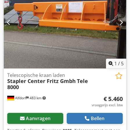
1
/
5
Telescopische kraan laden
Stapler Center Fritz Gmbh
Tele
8000
€ 5.460
Alfdorf
483 km
vraagprijs excl. btw
Aanvragen
Bellen