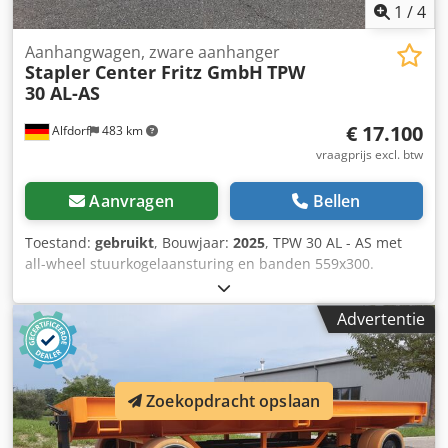
1
/
4
Aanhangwagen, zware aanhanger
Stapler Center Fritz GmbH
TPW
30 AL-AS
€ 17.100
Alfdorf
483 km
vraagprijs excl. btw
Aanvragen
Bellen
Toestand:
gebruikt
, Bouwjaar:
2025
, TPW 30 AL - AS met
all-wheel stuurkogelaansturing en banden 559x300.
Transportvloer van 40 mm dik Douglashout. Afmetingen:
lengte 4000 mm, breedte 2000 mm. Trekboom 1600 mm
Advertentie
met 40 mm trekkogel en valbeveiliging met
hoogteverstelling. Gelakt in RAL 2000. #Interne
transportsystemen #Zwaartransportaanhanger 6-100 ton
#Zwaartransportaanhanger vanaf 3 tot 100 ton
Zoekopdracht opslaan
#Zwaartransport platformwagen #Platform
zwaartransportaanhanger #All-wheel besturing