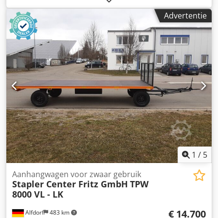
mm
, bandenmaten:
23x9-10
, bandenconditie:
100 %
,
Advertentie
kleur:
oranje
, Bouwjaar:
2026
, Platform transportwagen
Laadvermogen 10.000 kg Lengte laadvlak 8.000 mm
Breedte laadvlak 2.000 mm Credpfx Aloit Twuowof Hoogte
laadvlak 540 mm Transportvloer 30 mm douglashout
verzonken geschroefd Aan elke langszijde 5 sjorogen
Lakwerk RAL 2000 Trekdissel met hoogteverstelling en
valbeveiliging Dubbelwerkend wielblok Superelastische
banden 23x9-10 met stalen velg en conisch lager Alle
wielen bestuurbaar Spoorbreedte en stuurstangen met
instelbare kogelkoppen
1
/
5
Aanhangwagen voor zwaar gebruik
Stapler Center Fritz GmbH
TPW
8000 VL - LK
€ 14.700
Alfdorf
483 km