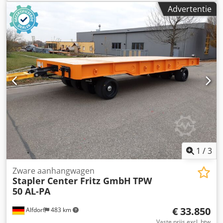
mm
, bandenmaten:
559x300
, Bouwjaar:
2026
, TPW 30 VL -
Advertentie
LK Draaikransbesturing op vooras Naloopas star Lengte
6000 mm Breedte 2200 mm Trekdissel met valbeveiliging
en hoogteverstelling Wielen met massieve banden 559x300
op stalen velgen Aan elke langszijde 5 aanslagblokken voor
ladingsbeveiliging Lakering RAL 2000 blauw Transportvloer
hout 40 mm, verzonken geschroefd #Zwaartransport
#Interne transportsystemen #Zwaartransportaanhangers
6-100 ton #Zwaar transport platformwagens #Platform
zware aanhanger #Alle wielen besturing #Transportwagen
Csdpfx Ashbmu Ielwsrf
1
/
3
Zware aanhangwagen
Stapler Center Fritz GmbH
TPW
50 AL-PA
€ 33.850
Alfdorf
483 km
Vaste prijs excl. btw