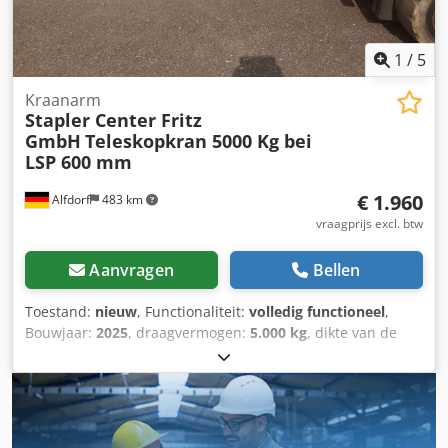
1
/
5
Kraanarm
Stapler Center Fritz
GmbH
Teleskopkran 5000 Kg bei
LSP 600 mm
€ 1.960
Alfdorf
483 km
vraagprijs excl. btw
Aanvragen
Bellen
Toestand:
nieuw
, Functionaliteit:
volledig functioneel
,
Bouwjaar:
2025
, draagvermogen:
5.000 kg
, dikte van de
vork:
80 mm
, vorkbreedte:
180 mm
, Telescopische kraan
5000 kg bij lastzwaartepunt 600 mm Telescopische lengte
aan de haak 3600 mm met 950 kg laadvermogen
Draagvermogen van de lastzwaartepunten, zie lastdiagram
een draaibare haak met 5000 kg laadvermogen met