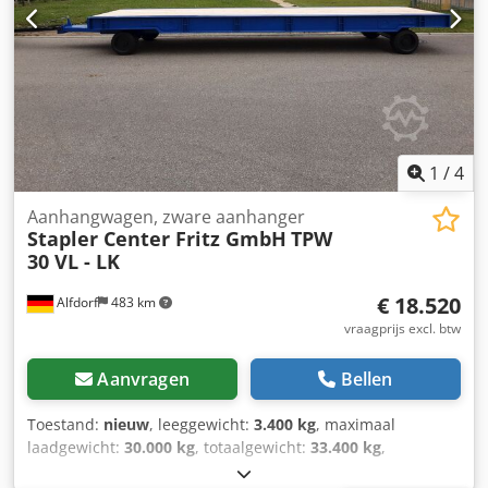
velgen met conisch lager aan beide zijden, dissel met
gesmede trekhaak 40 mm Dissel met valbeveiliging,
transportbodem uit 40 mm verzonken vurenhout,
geschroefd Aan elke langszijde van het frame
aangegelaste sjorogen voor ladingzekering.
Dubbelwerkend remblok aan het frame gemonteerd.
1
/
4
Aanhangwagen, zware aanhanger
Stapler Center Fritz GmbH
TPW
30 VL - LK
€ 18.520
Alfdorf
483 km
vraagprijs excl. btw
Aanvragen
Bellen
Toestand:
nieuw
, leeggewicht:
3.400 kg
, maximaal
laadgewicht:
30.000 kg
, totaalgewicht:
33.400 kg
,
laadruimte lengte:
6.000 mm
, laadruimtebreedte:
2.200