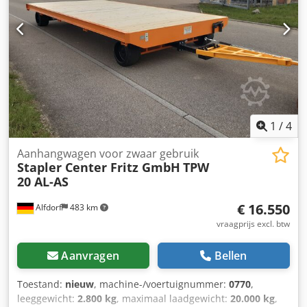
1
/
4
Aanhangwagen voor zwaar gebruik
Stapler Center Fritz GmbH
TPW
20 AL-AS
€ 16.550
Alfdorf
483 km
vraagprijs excl. btw
Aanvragen
Bellen
Toestand:
nieuw
, machine-/voertuignummer:
0770
,
leeggewicht:
2.800 kg
, maximaal laadgewicht:
20.000 kg
,