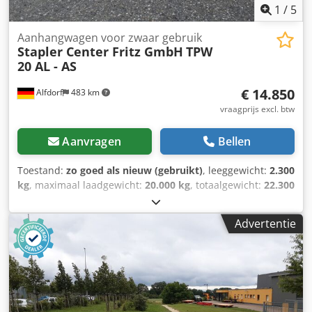
1
/
5
Aanhangwagen voor zwaar gebruik
Stapler Center Fritz GmbH
TPW
20 AL - AS
€ 14.850
Alfdorf
483 km
vraagprijs excl. btw
Aanvragen
Bellen
Toestand:
zo goed als nieuw (gebruikt)
, leeggewicht:
2.300
kg
, maximaal laadgewicht:
20.000 kg
, totaalgewicht:
22.300
kg
, volgende keuring (TÜV):
11/2025
, laadruimte lengte:
5.000 mm
, laadruimtebreedte:
2.000 mm
, bandenmaten:
Advertentie
450x300
, kleur:
oranje
, Bouwjaar:
2025
, bedrijfsklaar
gewicht:
20.000 kg
, Zware transportaanhanger met
afmetingen 5000 x 2000 x 610 mm Laadvermogen 20 ton
bij 6 km/u Credpfx Alen D D S Sewsf Sturing:
vierwielbesturing met fuseebesturing en verstelbare
spoorstangen Banden: massiefbanden 450 x 300 op stalen