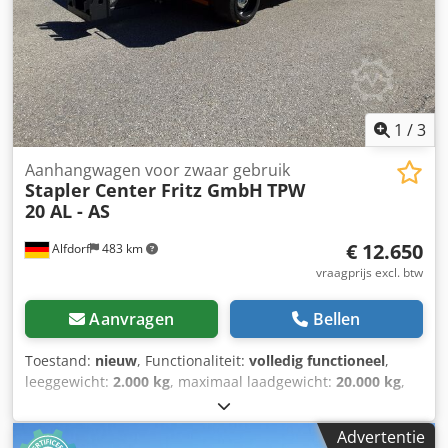
1
/
3
Aanhangwagen voor zwaar gebruik
Stapler Center Fritz GmbH
TPW
20 AL - AS
€ 12.650
Alfdorf
483 km
vraagprijs excl. btw
Aanvragen
Bellen
Toestand:
nieuw
, Functionaliteit:
volledig functioneel
,
leeggewicht:
2.000 kg
, maximaal laadgewicht:
20.000 kg
,
totaalgewicht:
22.000 kg
, asconfiguratie:
2 assen
, eerste
registratie:
08/2025
, volgende keuring (TÜV):
08/2026
,
Advertentie
laadruimte lengte:
3.000 mm
, laadruimtebreedte:
2.000