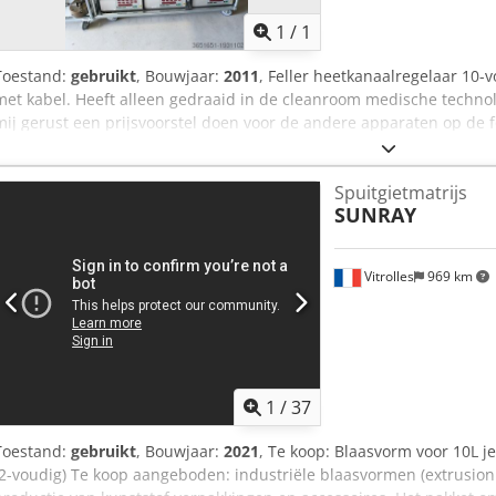
1
/
1
Toestand:
gebruikt
, Bouwjaar:
2011
, Feller heetkanaalregelaar 10-
met kabel. Heeft alleen gedraaid in de cleanroom medische techn
mij gerust een prijsvoorstel doen voor de andere apparaten op de f
Spuitgietmatrijs
SUNRAY
Vitrolles
969 km
1
/
37
Toestand:
gebruikt
, Bouwjaar:
2021
, Te koop: Blaasvorm voor 10L j
(2-voudig) Te koop aangeboden: industriële blaasvormen (extrusion