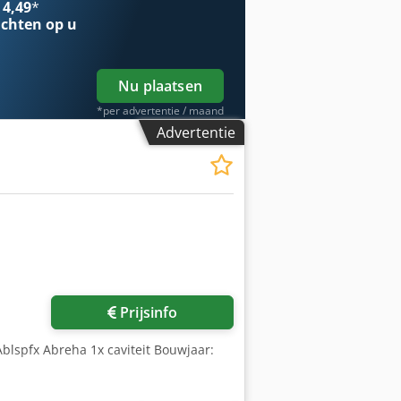
 4,49
*
greerde hotrunner-circuits: 12 Aantal
chten op u
n: 2 Aansluiting op centraal
uurregelunits: 3 Maximale temperatuur
: 400 Nominaal vermogen hydraulische
Nu plaatsen
*per advertentie / maand
Advertentie
Prijsinfo
blspfx Abreha 1x caviteit Bouwjaar: