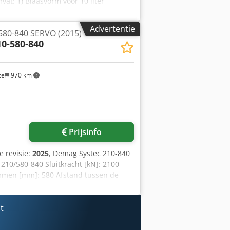
at: 1) Blaasvorm voor 10 liter
or de fabricage van 10L kunststof
 direct inzetbaar op een
Advertentie
580-840 SERVO (2015)
ces: extrusieblazen - Constructie uit
10-580-840
neumatische sluit- en
ikt in industriële productie - Op
lue-pipetten – 2-voudig Het pakket
ce
970 km
en / schenktuiten. Specificaties: - 2-
- Robuuste constructie uit staal -
age van accessoires voor jerrycans
n, industriële jerrycans, chemische
Prijsinfo
te revisie:
2025
, Demag Systec 210-840
10/580-840 Sluitkracht [kN]: 2100
ommen [mm]: 580 Afstand tussen de
 340 Maximale matrijshoogte [mm]: 690
65 Bouwjaar: 2015 Machineafmetingen
aximaal gewicht van het volledige
t
zone Schroefverhouding
eemtype: Hydraulisch Chsdpfx Ajzbg