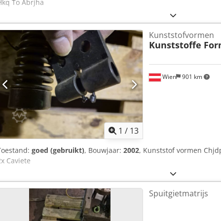
Hkq To Abrjha
Kunststofvormen
Kunststoffe Fo
Wien
901 km
1
/
13
Toestand:
goed (gebruikt)
, Bouwjaar:
2002
, Kunststof vormen Chjd
2x Caviete
Spuitgietmatrijs