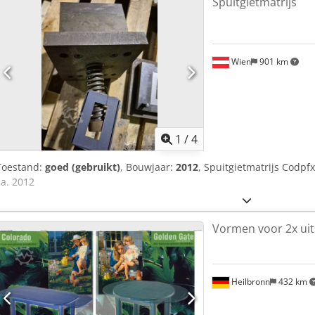
Spuitgietmatrijs
Wien
901 km
1
/
4
Toestand:
goed (gebruikt)
, Bouwjaar:
2012
, Spuitgietmatrijs Codpf
ca. 2012
Vormen voor 2x uit
Heilbronn
432 km