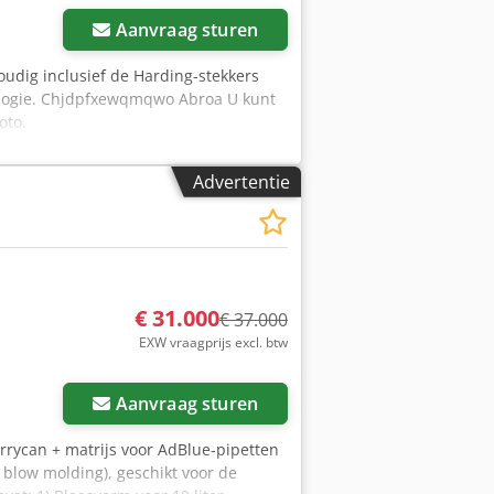
Aanvraag sturen
voudig inclusief de Harding-stekkers
ologie. Chjdpfxewqmqwo Abroa U kunt
oto.
Advertentie
€ 31.000
€ 37.000
EXW vraagprijs excl. btw
Aanvraag sturen
errycan + matrijs voor AdBlue-pipetten
 blow molding), geschikt voor de