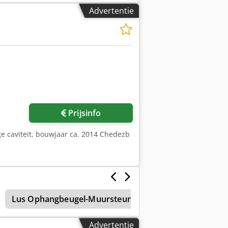
Advertentie
Prijsinfo
ge caviteit, bouwjaar ca. 2014 Chedezb
Lus Ophangbeugel-Muursteun
Sluiting
Kunst
Advertentie