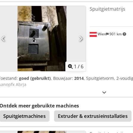
Spuitgietmatrijs
Wien
901 km
1
/
6
Toestand:
goed (gebruikt)
, Bouwjaar:
2014
, Spuitgietvorm, 2-voudi
Aanopfx Abrja
Ontdek meer gebruikte machines
Spuitgietmachines
Extruder & extrusieinstallaties