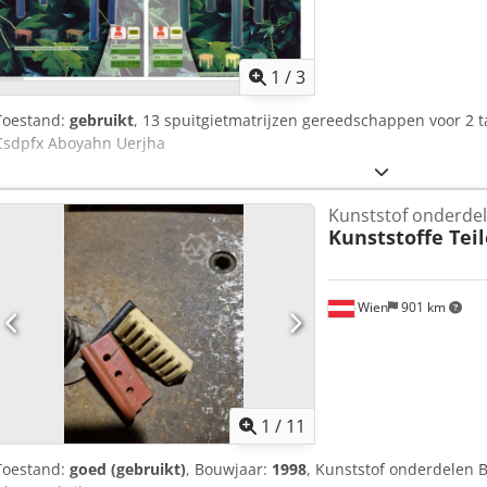
1
/
3
Toestand:
gebruikt
, 13 spuitgietmatrijzen gereedschappen voor 2 ta
Csdpfx Aboyahn Uerjha
Kunststof onderde
Kunststoffe Teil
Wien
901 km
1
/
11
Toestand:
goed (gebruikt)
, Bouwjaar:
1998
, Kunststof onderdelen 