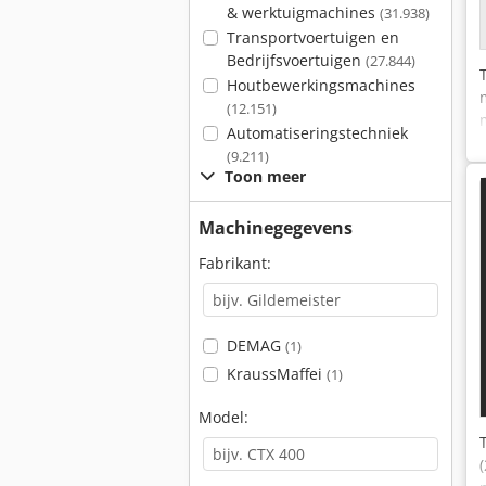
& werktuigmachines
(31.938)
Transportvoertuigen en
Bedrijfsvoertuigen
(27.844)
Houtbewerkingsmachines
(12.151)
Automatiseringstechniek
(9.211)
Toon meer
Machinegegevens
Fabrikant:
DEMAG
(1)
KraussMaffei
(1)
Model: