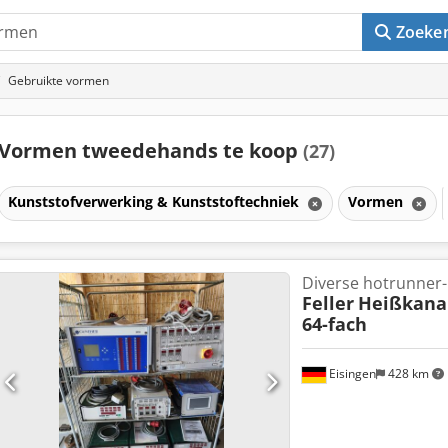
Zoeke
Gebruikte vormen
Vormen tweedehands te koop
(27)
Kunststofverwerking & Kunststoftechniek
Vormen
Diverse hotrunner-
Feller
Heißkanal
64-fach
Eisingen
428 km
Vraag meer