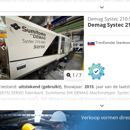
productie van kunststof verpakkingen en accessoires. Het pakket omv
jerrycan Cjdpjx E U R Ujfx Abreha Industriële blaasvorm bedoeld vo
jerrycans. De vorm is compleet, in zeer goede mechanische staat en
Demag Systec 210-
blaasvormmachine. Specificaties: - Productie van 10L jerrycans - Pro
Demag
Systec 2
gehard staal - Holte met geïntegreerde handgreep - Hydraulische/p
geleidingssystemen - Nauwkeurig bewerkte vlakken - Voorheen gebru
pallet opgeslagen, direct gereed voor transport 2) Matrijs voor AdB
Trenčianske Stankov
omvat ook een 2-voudige matrijs voor de productie van AdBlue-pipett
voudige matrijs voor AdBlue-pipetten - Geschikt voor extrusieblazen 
Compleet gereedschap, klaar voor productie - Ideaal voor de fabric
Deze vormen zijn ideaal voor fabrikanten van kunststof verpakkinge
containers of producten gerelateerd aan AdBlue.
1
/
7
Toestand:
uitstekend (gebruikt)
, Bouwjaar:
2015
, jaar van de laats
(2015) SERVO Fabrikant: Sumitomo SHI DEMAG Machinetype: Systec 2
Injectievolume [cm³]: 358 Afstand tussen de horizontale steunkol
verticale steunkolommen [mm]: 580 Minimale matrijshoogte [mm]:
Maximale openingsslag [mm]: 575 Maximale openafstand [mm]: 13
L/B/H [mm]: 6022 / 1556 / 2090 Besturing en softwareversie: NC3 M
Verkoop vormen direc
matrijs [kg]: 3300 Schroefdiameter [mm]: 45 Schroefuitvoering: 3-
(lengte/diameter): 20:1 Terugslagventiel schroef: Ja Uitwerpersyst