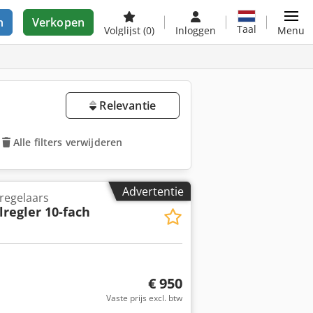
n
Verkopen
Taal
Volglijst
(0)
Inloggen
Menu
Relevantie
Alle filters verwijderen
Advertentie
regelaars
regler 10-fach
€ 950
Vaste prijs excl. btw
 foto's aan