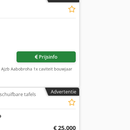
Prijsinfo
x Ajzb Aabobroha 1x caviteit bouwjaar
Advertentie
schuifbare tafels
€ 25.000