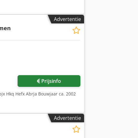
Advertentie
rmen
Prijsinfo
pjx Hkq Hefx Abrja Bouwjaar ca. 2002
Advertentie