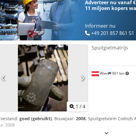
Adverteer nu vanaf €
Ezobrea Geïnstalleerd verwarmingsvermogen [kW]: 39 Aantal geïnte
11 miljoen kopers
wa
elektrische temperatuurregelsystemen: 28 Aantal cascade-regelinge
droogsysteem: Ja Ontlaadsysteem beschikbaar: Ja Aantal temperat
van de temperatuurregelunits [°C]: 160 Oliecapaciteit machine [l]
Informeer nu
pomp motor [kW]: 26
+49 201 857 861 51
Spuitgietmatrijs
Wien
901 km
1
/
4
Toestand:
goed (gebruikt)
, Bouwjaar:
2008
, Spuitgietvorm Codozb A
ca. 2008