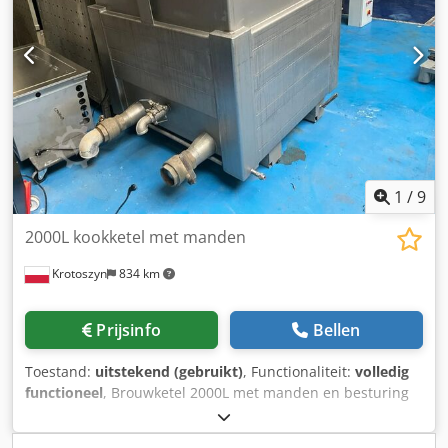
1
/
9
2000L kookketel met manden
Krotoszyn
834 km
Prijsinfo
Bellen
Toestand:
uitstekend (gebruikt)
, Functionaliteit:
volledig
functioneel
, Brouwketel 2000L met manden en besturing
Materiaal: Roestvrij staal Inhoud: 2000 liter Credsyrhulspfx
Agdof Totale afmetingen: 1330 x 1330 x 1530 mm