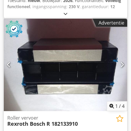
Toestand:
nieuw
, Bouwjaar:
2026
, Functionaliteit:
volledig
functioneel
, ingangsspanning:
230 V
, garantieduur:
12
maanden
, totale hoogte:
210 mm
, totale lengte:
1.174 mm
,
totale breedte:
645 mm
, totaalgewicht:
50 kg
, vermogen:
3
Advertentie
kW (4,08 pk)
, Nieuw apparaat 12 maanden garantie
Voordelen: + uitstekende bakkwaliteit met een top prijs-
prestatieverhouding + robuuste, duurzame roestvrijstalen
constructie + incl. 4-rijige draaibare mand voor eenvoudig
omdraaien van Berliner + handmatig instelbare
thermostaat + eenvoudige reiniging & onderhoud Speciaal
toebehoren, tegen meerprijs beschikbaar: - open
dompelmand: + 349,-- € netto Technische gegevens: -
Capaciteit: max. ca. 16 Berliner (productafhankelijk) -
Afmetingen: --- Standvlak: 687 x 645 mm (BxD) Codpfsw Ra
R Asx Agdsrf --- Totaal: 1174 x 645 x 210 mm (BxDxH) -
Vermogen: 3,0 kW - Aansluitwaarden: 230 V - 1Ph - 50Hz -
Nettogewicht: 50 kg
1
/
4
Roller vervoer
Rexroth Bosch
R 182133910