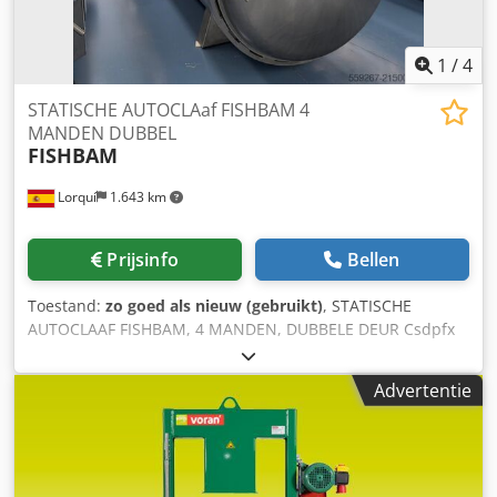
1
/
4
STATISCHE AUTOCLAaf FISHBAM 4
MANDEN DUBBEL
FISHBAM
Lorquí
1.643 km
Prijsinfo
Bellen
Toestand:
zo goed als nieuw (gebruikt)
, STATISCHE
AUTOCLAAF FISHBAM, 4 MANDEN, DUBBELE DEUR Csdpfx
Ajyufk Nsgdorf
Advertentie