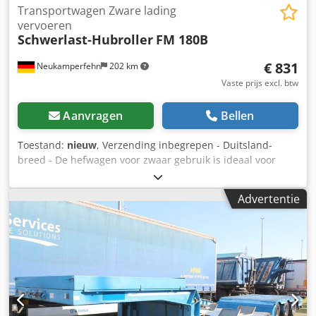
Transportwagen Zware lading
vervoeren
Schwerlast-Hubroller
FM 180B
€ 831
Neukamperfehn
202 km
Vaste prijs excl. btw
Aanvragen
Bellen
Toestand:
nieuw
, Verzending inbegrepen - Duitsland-
breed - De hefwagen voor zwaar gebruik is ideaal voor
bijzonder zware en omvangrijke ladingen - Vaste
spanbanden 5.000 mm lang Crsdpjuaczaofx Agdof -
Advertentie
Toepassingsgebieden: Verhuizingen, kluizen, machines en
meubels Bij de levering inbegrepen: 01x hefwagen voor
zwaar gebruik, Type: FM 180B Kleur materiaal: oranje RAL
2004 Afmetingen: 680 x 420 x 1.070 mm (BxDxH)
Afmetingen bak: 600 x 60 mm (bxd) Wiel Ø: 150 mm
Gewicht per eenheid: 86,00 kg Interne aanduiding: 327.179
Uw contactpersoon bij ons bedrijf: De heer: Andre Evering
de heer: Mario Klöver De heer: Falk Deutsch Algemene