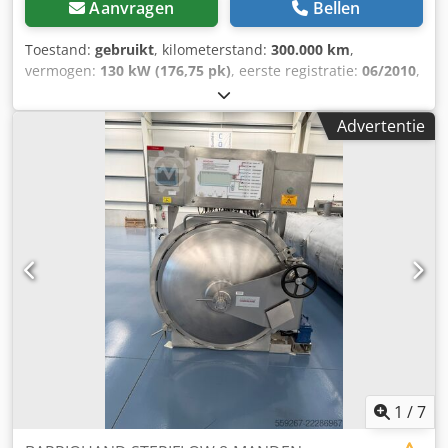
Aanvragen
Bellen
Toestand:
gebruikt
, kilometerstand:
300.000 km
,
vermogen:
130 kW (176,75 pk)
, eerste registratie:
06/2010
,
brandstoftype:
diesel
, asconfiguratie:
4x2
, wielbasis:
4.750
mm
, brandstof:
diesel
, soort overbrenging:
automatisch
,
Advertentie
aantal versnellingen:
7
, emissieklasse:
Euro 4
, aantal
zitplaatsen:
2
, Bouwjaar:
2010
, Uitrusting:
ABS,
mistlampen, tractieregeling
, Algemene informatie Aantal
deuren: 2 Modelreeks: juni 2006 - okt. 2011 Cabine: dubbel
Technische informatie Koppel: 400 Nm Aantal cilinders: 4
Motorinhoud: 2.998 cc Gewichten Leeggewicht: 2.280 kg
Codpfx Ajy Dn Nzogdorf Laadvermogen: 1.220 kg GVW:
3.500 kg Productveiligheid Fabrikant: Kuijpers Trading BV
Minosstraat 8 5048CK TILBURG, NL = Verdere opties en
accessoires = - Elektronische remkrachtverdeling - In
hoogte verstelbare bestuurdersstoel - Mistlampen -
Startonderbreker - Tachograaf
1
/
7