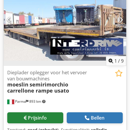
1
/
9
Dieplader oplegger voor het vervoer
van bouwmachines
moeslin
semirimorchio
carrellone rampe usato
Parma
893 km
Prijsinfo
Bellen
Toestand:
goed (gebruikt)
, Functionaliteit:
volledig