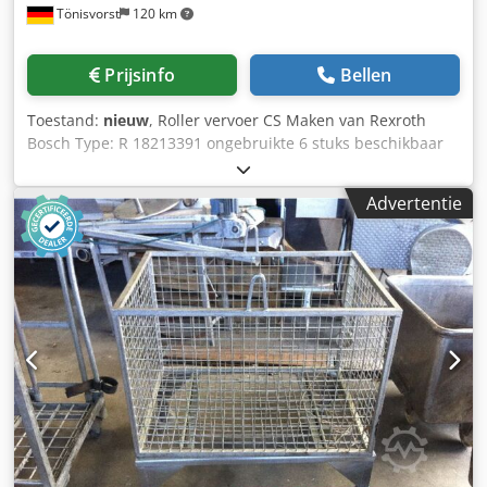
Tönisvorst
120 km
Prijsinfo
Bellen
Toestand:
nieuw
, Roller vervoer CS Maken van Rexroth
Bosch Type: R 18213391 ongebruikte 6 stuks beschikbaar
Cjdocdz Hpjpfx Agdorf
Advertentie