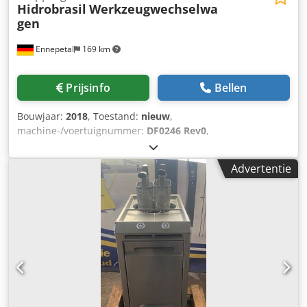
Hidrobrasil
Werkzeugwechselwa
gen
Ennepetal
169 km
Prijsinfo
Bellen
Bouwjaar:
2018
, Toestand:
nieuw
,
machine-/voertuignummer:
DF0246 Rev0
,
Gereedschapswisselwagen – Fabrikant Hidrobrasil – 20 t
draagvermogen Te koop aangeboden wordt een
Advertentie
gereedschapswisselwagen van het merk Hidrobrasil met
een maximaal draagvermogen van 20 ton. De wagen is
ontworpen voor het veilig en efficiënt wisselen van
gereedschappen aan persen en werktuigmachines. Dankzij
de hydraulisch instelbare werkhoogte en de verstelbare
breedte kan de wagen flexibel worden aangepast aan
verschillende gereedschapsafmetingen en biedt daarmee
comfortabel en veilig hanteren van zware gereedschappen
in een productieomgeving. ==== Technische specificaties +
informatie: Gereedschapswisselwagen Hidrobrasil ====