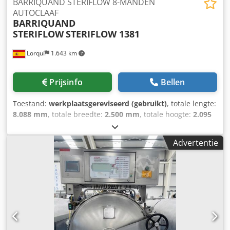
BARRIQUAND STERIFLOW 8-MANDEN
AUTOCLAAF
BARRIQUAND
STERIFLOW
STERIFLOW 1381
Lorquí
1.643 km
Prijsinfo
Bellen
Toestand:
werkplaatsgereviseerd (gebruikt)
, totale lengte:
8.088 mm
, totale breedte:
2.500 mm
, totale hoogte:
2.095
mm
, totaalgewicht:
4.000 kg
, BESCHRIJVING Autoklaven
worden gebruikt om verpakte producten te steriliseren die
Advertentie
hoge temperaturen (+100°C) vereisen om schadelijke
micro-organismen te vernietigen of te inactiveren.
Stationaire autoklaven: deze zijn geschikt voor elk formaat
en worden gebruikt voor voedsel dat is verpakt in blikken,
potten en andere flexibele materialen. Interne diameter:
1.300 m. Kenmerken: Csdpfozkfx Djx Agdorf KENMERKEN: -
Interne afmetingen van de kamer: 0,817 m x 0,82 m x 0,82
m. - Stoomverbruik: - Druk: 6 bar. - Stoomverbruik per