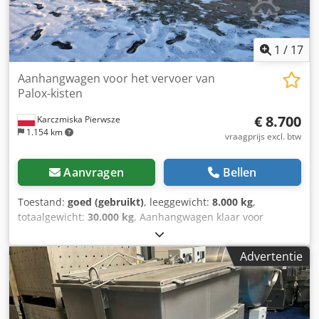
1
/
17
Aanhangwagen voor het vervoer van
Palox-kisten
€ 8.700
Karczmiska Pierwsze
1.154 km
vraagprijs excl. btw
Aanvragen
Bellen
Toestand:
goed (gebruikt)
, leeggewicht:
8.000 kg
,
totaalgewicht:
30.000 kg
, Aanhangwagen klaar voor
gebruik Fabrikant: Richard Larrington LTD Codoyb T Ipjpfx
Agdsrf Jaar: 2012 Engeland
Advertentie