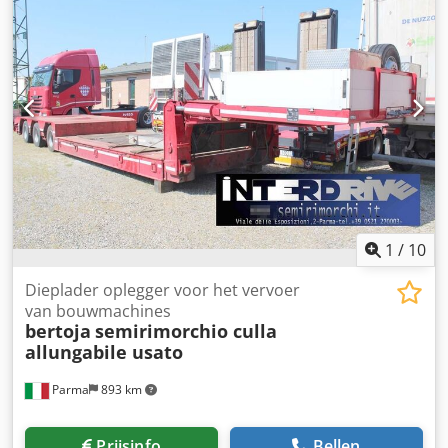
blauw
, Bouwjaar:
1995
, Uitrusting:
ABS
, De Angelis
verlengbare kuiltrailer, bouwjaar 1995, laadvermogen tot
37 ton, 3 assen met luchtvering, ABS, 2e en 3e as zijn
gestuurd, uitschuifbaar chassis met extra middelste
uitschuif van 3,50 m, gesloten kuil van 5,0 m,
bodemvrijheid 44 cm, afneembare spatkap boven de
assen, handmatige oprijrampen achter, in goede staat,
DEALER INTERDRIVE SRL-PARMA. Crjdpfx Agswa T T Rodof
1
/
10
Dieplader oplegger voor het vervoer
van bouwmachines
bertoja
semirimorchio culla
allungabile usato
Parma
893 km
Prijsinfo
Bellen