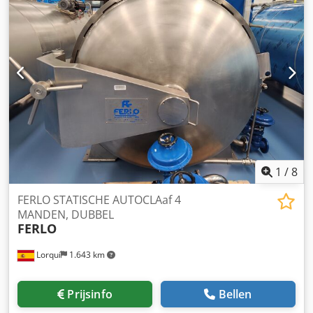
potten en andere flexibele materialen. Interne diameter:
1.300 m. Cjdpfozbmvmox Agdjrf Kenmerken:
STOOMVERBRUIK: - Stoomverbruik (6 bar): 350 kg -
Doorstroomcapaciteit: 2.400 kg/u. KOUDE
WATERCONSUMPTIE: - Verbruik (1 bar): 8,5 m³ -
Doorstroomcapaciteit: 36 m³/u. PERSLUCHTGEBRUIK: -
Verbruik (6 bar): 9 Nm³ - Doorstroomcapaciteit: 90 Nm³/u.
BUISWARMTEWISSELAAR: - Fabrikant: Steriflow - Model:
IMASC - Verwarmingsoppervlak: 11,25 m²
1
/
8
FERLO STATISCHE AUTOCLAaf 4
MANDEN, DUBBEL
FERLO
Lorquí
1.643 km
Prijsinfo
Bellen