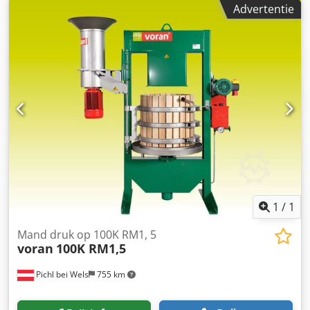
Advertentie
materiaal:sapopvangbakje1.4301 / AISI 304-persdruk16,1
topressing druk320 barjuice yieldbis zu 65% sapafvoer
aansluitingØ 30 mm sapafvoerhoogte480 mmpomace
afvoerhoogte480 mm geschikt voor de levering van perszak
60l, 3 insteekafdekkingen Ø38cm, 3 persinzetten
acaciahout Ø38cm, 3 persinzetten Ø38cm Credob
Ncwnepfx Agdsf
1
/
1
Mand druk op 100K RM1, 5
voran
100K RM1,5
Pichl bei Wels
755 km