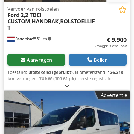
Vervoer van rolstoelen
Ford
2,2 TDCI
CUSTOM,HANDBAK,ROLSTOELLIF
T
€ 9.900
Rotterdam
51 km
vraagprijs excl. btw
Aanvragen
Bellen
Toestand:
uitstekend (gebruikt)
, kilometerstand:
136.319
km
, vermogen:
74 kW (100,61 pk)
, eerste registratie:
01/2014
, brandstoftype:
diesel
, brandstof:
diesel
, kleur:
wit
, soort overbrenging:
mechanisch
, aantal versnellingen:
Advertentie
6
, emissieklasse:
Euro 5
, Bouwjaar:
2014
, Uitrusting:
airbag, bekrachtigde besturing, elektrische
raamverstelling
, = Verdere opties en accessoires = -
Werklampen achter - Radio/CD-speler Crodpfx
Aeyntnvsgdef - Automatische verwarming = Verdere
informatie = Aantal cilinders: 4 Toegestane totaalgewicht: