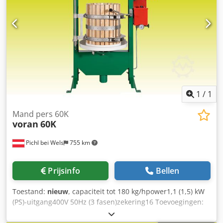
1
/
1
Mand pers 60K
voran
60K
Pichl bei Wels
755 km
Prijsinfo
Bellen
Toestand:
nieuw
, capaciteit tot 180 kg/hpower1,1 (1,5) kW
(PS)-uitgang400V 50Hz (3 fasen)zekering16 Toevoegingen:
lengte1 000 mmwidth630 mm hoogte1 700 mm inbrengen
of ontladen1 090 mm hoogte1 090 mm gewicht185 kgm-