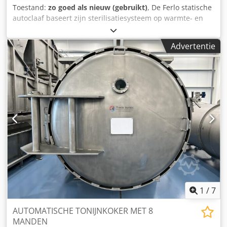
Toestand:
zo goed als nieuw (gebruikt)
, De Ferlo statische
autoclaaf baseert zijn sterilisatiesysteem op warmte- en
koudeoverdracht via een watercascade. Deze autoclaaf is
geschikt voor producten die tijdens het sterilisatieproces
Advertentie
geen beweging vereisen. Het water wordt via een pomp
door een roestvrijstalen platenwarmtewisselaar geleid
voor indirecte verhitting. De verwarming en koeling van
het water, dat in alle procescycli wordt gebruikt, vindt
plaats in de platenwarmtewisselaar met behulp van stoom
of koud water. PRODUCTEN: ingemaakte groenten, pasta,
voorgekookte gerechten, sappen en dranken,
vleesproducten, patés, ingemaakt fruit, vis. Kenmerken:
Diameter: 1380 mm. Credpfxjyz Tt Ts Agdjf Dubbele deur.
Mand: 0,98 x 0,98 x 0,93 m. Warmtewisselaar.
Geautomatiseerd laden en lossen. Werking via het
watercascadesysteem. Bedieningspaneel. Kleppen.
Afstand tussen geleiders: 0,77 m.
1
/
7
AUTOMATISCHE TONIJNKOKER MET 8
MANDEN