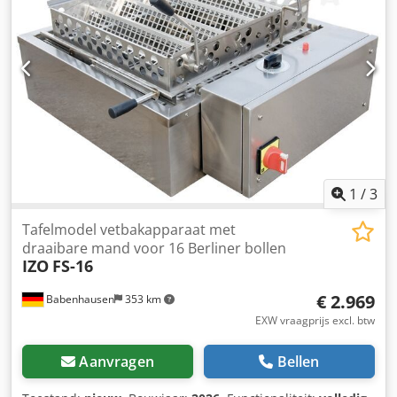
1
/
3
Tafelmodel vetbakapparaat met
draaibare mand voor 16 Berliner bollen
IZO
FS-16
€ 2.969
Babenhausen
353 km
EXW vraagprijs excl. btw
Aanvragen
Bellen