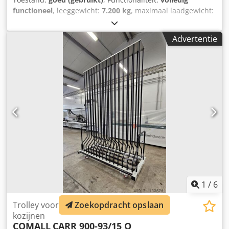
functioneel
, leeggewicht:
7.200 kg
, maximaal laadgewicht:
31.800 kg
, totaalgewicht:
39.000 kg
, asconfiguratie:
3
assen
, eerste registratie:
10/2019
, laadruimte lengte:
Advertentie
13.700 mm
, laadruimtebreedte:
2.550 mm
,
laadruimtehoogte:
800 mm
, ophanging:
lucht
,
bandenmaten:
235.75 r 17.5
, kleur:
verkeersoranje
,
Bouwjaar:
2019
, Uitrusting:
ABS
, Gebruikte Moeslin semi-
dieplader met zwanenhals, oprijrampen, 3 assen waarvan
de 3e meesturend, luchtvering, EBS, voorbereid op
afneembare achterrampen, voorhoofd van 120cm, zijhaken
van 5 ton, twistlocks voor 20+20, 40 en 45ft containers, 3
doorlopende traverse voor schuifsteunen, 2 PVC
gereedschapskisten, bodemhoogte 84cm, bouwjaar 2019,
beschikbaar bij dealer INTERDRIVE SRL-PARMA.
Codpfjxnqvcox Agdsrf
1
/
6
Zoekopdracht opslaan
Trolley voor vervoer van vleugels en
kozijnen
COMALL
CARR 900-93/15 Q