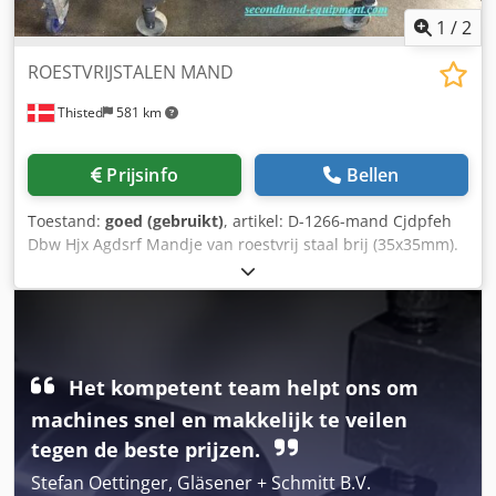
1
/
2
ROESTVRIJSTALEN MAND
Thisted
581 km
Prijsinfo
Bellen
Toestand:
goed (gebruikt)
, artikel: D-1266-mand Cjdpfeh
Dbw Hjx Agdsrf Mandje van roestvrij staal brij (35x35mm).
7 stuks + een roller. Afm.: 64 X 90 X 60 cm.
Het kompetent team helpt ons om
machines snel en makkelijk te veilen
tegen de beste prijzen.
Stefan Oettinger, Gläsener + Schmitt B.V.