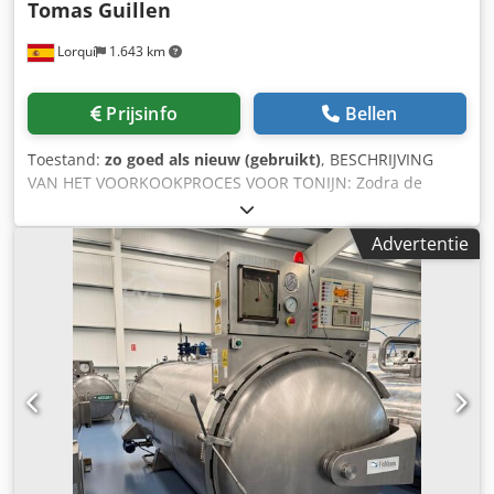
Tomas Guillen
Lorquí
1.643 km
Prijsinfo
Bellen
Toestand:
zo goed als nieuw (gebruikt)
, BESCHRIJVING
VAN HET VOORKOOKPROCES VOOR TONIJN: Zodra de
totale productcapaciteit is bereikt, wordt de grondstof door
middel van karren met daarop de trays mechanisch in de
Advertentie
koker gebracht. Cedpfx Agoyufg Rodorf de bakken
mechanisch, zodra de totale capaciteit van het te
verwerken product bereikt is, wordt de kookplaat
hermetisch afgesloten De kookplaat wordt aan beide
uiteinden hermetisch afgesloten, zodat het voorkookproces
kan beginnen. het voorkook-/kookproces. Volledig
automatisch. BEVAT: *Gemotoriseerde in- en uitgang van
de trolleys. *Filter. *Inlaat- en uitlaatscharen.