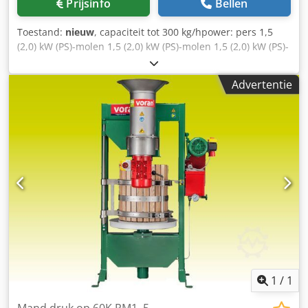
Prijsinfo
Bellen
Toestand:
nieuw
, capaciteit tot 300 kg/hpower: pers 1,5
(2,0) kW (PS)-molen 1,5 (2,0) kW (PS)-molen 1,5 (2,0) kW (PS)-
molen 1,5 (PS)-molen (3 fases)zekering16 Toevoegingen:
lengte1 200 mmwidth1 200 mmw breedte1 000 mm
Advertentie
hoogte1 880 mm inbrengen resp. ontlading1 900 mm
gewicht370 kgm materiaal (molen, korf en sapopvangbak1)
1.4301 / AISI 304-persdruk24,2 topressing druk380 barjuice
yieldup tot 65% sapafvoer aansluitingØ 30 mm
sapafvoerhoogte525 mmpomace afvoerhoogte585 mm
geschikt voor de levering van perszak 100l, 3
insteekafdekkingen Ø46cm, 3 persinzetten acaciahout
Ø46cm, 3 persinzetten Ø46cm Crjdpjb Nc A Ejfx Agdef
1
/
1