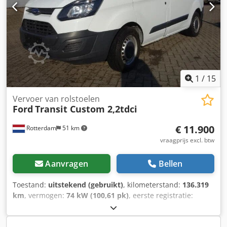
3.100 kg Technische staat: zeer goed Optische staat: zeer
goed Neem contact op met Andre, Henri of Andre voor
meer informatie.
1
/
15
Vervoer van rolstoelen
Ford
Transit Custom 2,2tdci
€ 11.900
Rotterdam
51 km
vraagprijs excl. btw
Aanvragen
Bellen
Toestand:
uitstekend (gebruikt)
, kilometerstand:
136.319
km
, vermogen:
74 kW (100,61 pk)
, eerste registratie:
01/2014
, brandstoftype:
diesel
, brandstof:
diesel
, kleur:
wit
, soort overbrenging:
mechanisch
, aantal versnellingen: