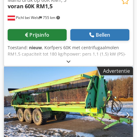
Mand druk op 60K RM1, 5
voran
60K RM1,5
Pichl bei Wels
755 km
Prijsinfo
Bellen
Toestand:
nieuw
, Korfpers 60K met centrifugaalmolen
RM1,5 capaciteit tot 180 kg/hpower: pers 1,1 (1,5) kW (PS)-
molen 1,5 (2,0) kW (PS)-elektriciteitsuitgang400V 50Hz (3
fases)zekering16 Adimensions: lengte1 000 mmwidth900
Advertentie
mm hoogte1 700 mm inbrengen of ontladen1 770 mm
hoogte1 770 mm gewicht216 kgm-
materiaal:sapopvangbakje en molen1.4301 / AISI 304-
persdruk16,1 topdrukkracht320 barjuice opbrengst
opbrengst tot 65% sapafvoeraansluitingØ 30 mm
sapafvoerhoogte480 mmpomace-afvoerhoogte580 mm
geschikte perszak 60l, 3 insteekafdekkingen Ø38cm, 3
persinzetten acaciahout Ø38cm, 3 persinzetten Ø38cm
Crsdpfx Ageb Ncw Dedof