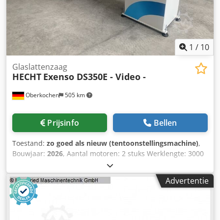
ASB, handmatige lengteaanslag met digitale weergave,
wordt, begint de ingestelde afzuigtijd opnieuw. Meerprijs:
2500 mm Inclusief afzuiginstallatie (technische
Pos. 1.6 1 set hardmetalen zaagbladen RU-GLS-P45 en RU-
specificaties volgens fabrikant – geen garantie!)
GLS-ED45° D = 250 mm x 3,2/2,2 x 30, 80 tanden,
bestaande uit 1 zaagblad L6444 (rechts) en 1 zaagblad
1
/
10
L6443 (links), met speciale slijping van 43°. Meerprijs: -----
Alle prijzen in euro, netto, exclusief wettelijke BTW.
Glaslattenzaag
(technische specificaties volgens fabrikant, zonder
HECHT
Exenso DS350E - Video -
garantie!)
Oberkochen
505 km
Prijsinfo
Bellen
Toestand:
zo goed als nieuw (tentoonstellingsmachine)
,
Bouwjaar:
2026
, Aantal motoren: 2 stuks Werklengte: 3000
mm Besturing: ja/CNC Laadafmetingen L x B x H: 4000 x
1500 x 1500 mm Gewicht: 800 kg HECHT Dubbele
Advertentie
Verstekzaag Exenso DS350E - 3000 mm Geschikt voor
houten glaslatten, roedes, profielen, aluminium lijsten,
enz. Pos. 1.1 Artikelnummer 942.5103 1 st. HECHT Exenso
DS350E - Werklengte 3000 mm - Draaihoek 22,5° (binnen)