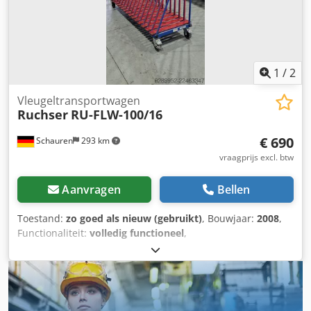
1
/
2
Vleugeltransportwagen
Ruchser
RU-FLW-100/16
€ 690
Schauren
293 km
vraagprijs excl. btw
Aanvragen
Bellen
Toestand:
zo goed als nieuw (gebruikt)
, Bouwjaar:
2008
,
Functionaliteit:
volledig functioneel
,
machine-/voertuignummer:
E-008282
, Er zijn 2
transportwagens beschikbaar. Prijs per stuk. Dsdpjzqu
Nxofx Al Iock