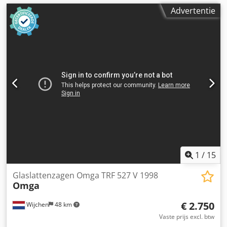
Advertentie
1
/
15
Glaslattenzagen Omga TRF 527 V 1998
Omga
€ 2.750
Wijchen
48 km
Vaste prijs excl. btw