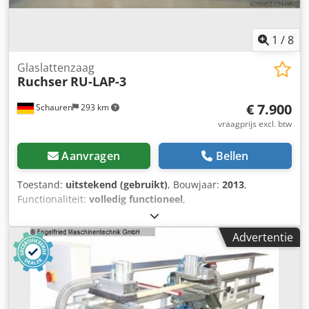
1
/
8
Glaslattenzaag
Ruchser
RU-LAP-3
€ 7.900
Schauren
293 km
vraagprijs excl. btw
Aanvragen
Bellen
Toestand:
uitstekend (gebruikt)
, Bouwjaar:
2013
,
Functionaliteit:
volledig functioneel
,
machine-/voertuignummer:
006537
, De zaag heeft twee
meetstokken om de ramen op te meten (kort en lang), die
Advertentie
de afmetingen voor het zagen van de glaslijsten draadloos
naar de zaag overbrengen. De afmetingen kunnen
vervolgens op de zaag worden uitgelezen en de aanslag
van de zaag wordt mechanisch versteld. Dcjdpfx Alezqd
Hyo Iok