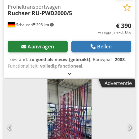
Profieltransportwagen
Ruchser
RU-PWD2000/5
€ 390
Schauren
293 km
vraagprijs excl. btw
Aanvragen
Bellen
Toestand:
zo goed als nieuw (gebruikt)
, Bouwjaar:
2008
,
Functionaliteit:
volledig functioneel
,
machine-/voertuignummer:
E-008281
, Er zijn 7
transportwagens te koop. Dcodpfezqu S Tsx Al Iek Prijs per
Advertentie
stuk. Draagvermogen 500 kg.