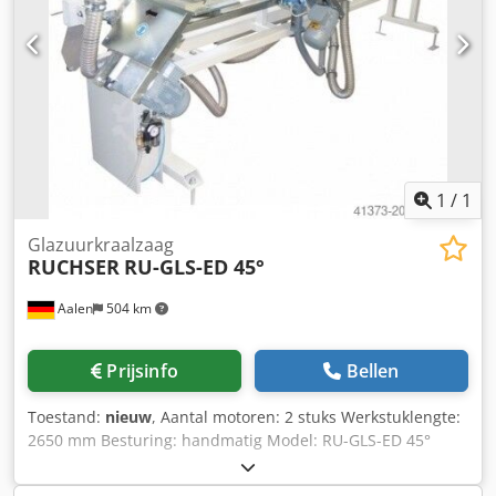
1
/
1
Glazuurkraalzaag
RUCHSER
RU-GLS-ED 45°
Aalen
504 km
Prijsinfo
Bellen
Toestand:
nieuw
, Aantal motoren: 2 stuks Werkstuklengte:
2650 mm Besturing: handmatig Model: RU-GLS-ED 45°
Glaslatenzaag ----- Ontwikkeld voor het in paren zagen van
glaslatten De RU-GLS-ED45° dubbele glaslatenzaag kan