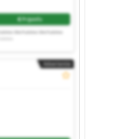
Prijsinfo
aletex Merhaletex Merhaletex
aletex
Advertentie