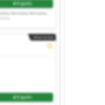
Prijsinfo
aletex Merhaletex Merhaletex
aletex
Advertentie
Prijsinfo