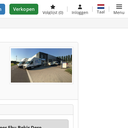
n
Verkopen
Taal
Volglijst
(0)
Inloggen
Menu
er Ebu Bekir Dere