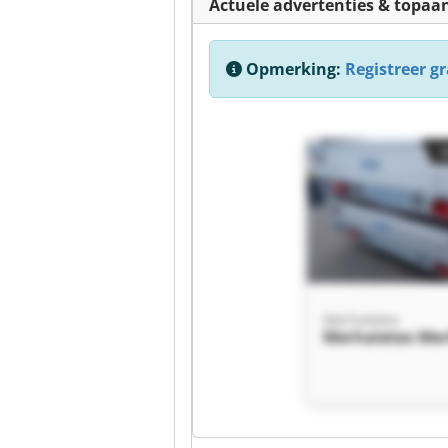
Actuele advertenties & topaa
Opmerking:
Registreer gra
Merhaletex
Merhaletex Mer