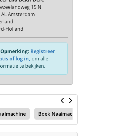
wzeelandweg 15 N
 AL Amsterdam
rland
d-Holland
Opmerking:
Registreer
atis of log in,
om alle
formatie te bekijken.
aaimachine
Boek Naaimachine