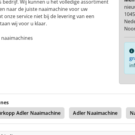
s bedrijf. Wij kunnen u het volledige assortiment
nieu
en naar de juiste naaimachine voor uw
1045
onze service niet bij de levering van een
Nede
aan wij voor u klaar.
Noor
e naaimachines
gr
in
ines
rkopp Adler Naaimachine
Adler Naaimachine
N