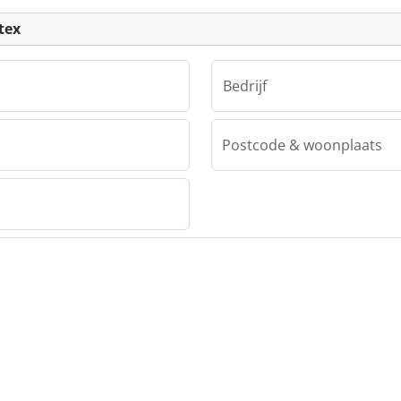
tex
Bedrijf
Postcode & woonplaats
haletex