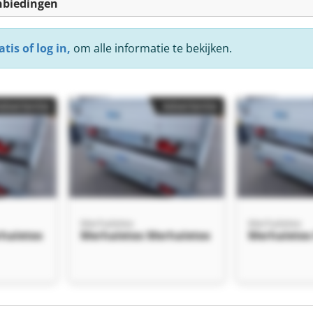
nbiedingen
tis of log in,
om alle informatie te bekijken.
Advertentie
Advertentie
Merhaletex
Merhaletex
haletex
Merhaletex Merhaletex
Merhaletex
Advertentie