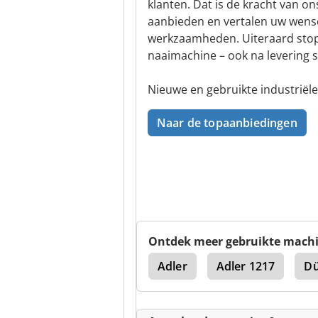
klanten. Dat is de kracht van on
aanbieden en vertalen uw wens
werkzaamheden. Uiteraard stopt 
naaimachine – ook na levering st
Nieuwe en gebruikte industriël
Naar de topaanbiedingen
Ontdek meer gebruikte mach
Pfaff
Pfaff 3116
Adler
Adler 1217
Dü