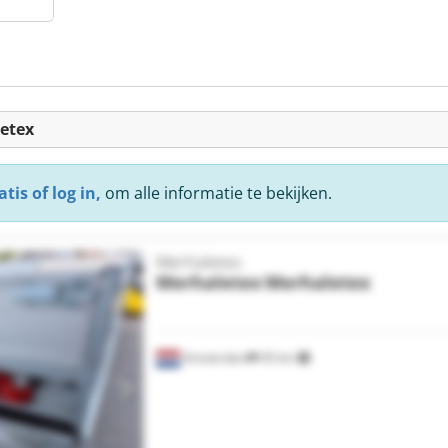
etex
tis of log in,
om alle informatie te bekijken.
Merhaletex
Merhaletex
Merhaletex
Amsterdam
45 km