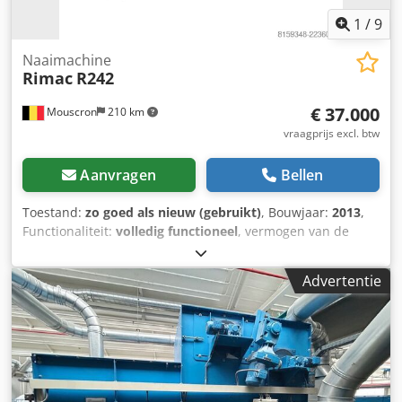
1
/
9
Naaimachine
Rimac
R242
€ 37.000
Mouscron
210 km
vraagprijs excl. btw
Aanvragen
Bellen
Toestand:
zo goed als nieuw (gebruikt)
, Bouwjaar:
2013
,
Functionaliteit:
volledig functioneel
, vermogen van de
servomotor:
5 W
, pneumatische aansluiting:
6 bar
,
Productiecapaciteiten en toepassingen Deze automatische
Advertentie
machine voor het afwerken van dekbedden centraliseert
de volledige afwerking in één enkele bewerking. In de
praktijk betekent dit dat u in uw productielijn van de
gewatteerde stof naar het eindproduct gaat, zonder dat er
meerdere handelingen tussen de verschillende stations
nodig zijn. U kunt zowel witte als gekleurde dekbedden in
verschillende formaten verwerken, met weinig tussentijdse