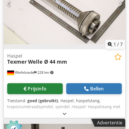
1
/
7
Haspel
Texmer
Welle Ø 44 mm
Wiefelstede
228 km
Prijsinfo
Bellen
Toestand:
goed (gebruikt)
, Haspel, haspelstang,
trapeziumdraadspindel, spindel -Haspel: Haspelstang met
snelkoppeling -Type: helaas zonder typeaanduiding
Crjdpfx Apoykp S Ae Hof -As: Ø 44 mm, afmetingen zie
Advertentie
foto's -Afmetingen: Ø 98 x 440 mm -Gewicht: 3,3 kg