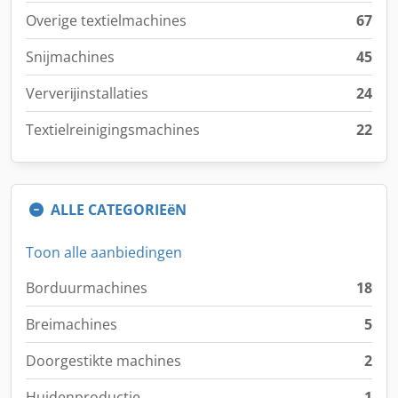
Overige textielmachines
67
Snijmachines
45
Ververĳinstallaties
24
Textielreinigingsmachines
22
ALLE CATEGORIEëN
Toon alle aanbiedingen
Borduurmachines
18
Breimachines
5
Doorgestikte machines
2
Huidenproductie
1