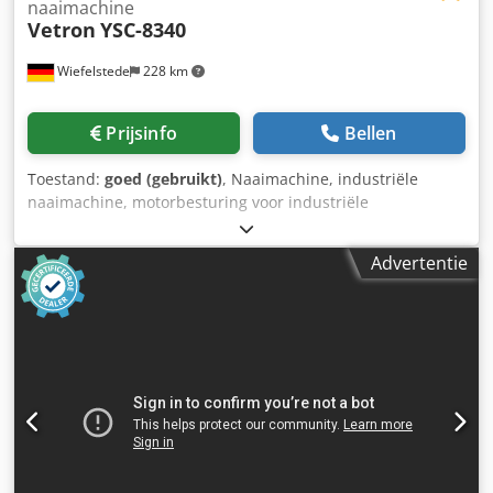
naaimachine
Vetron
YSC-8340
Wiefelstede
228 km
Prijsinfo
Bellen
Toestand:
goed (gebruikt)
, Naaimachine, industriële
naaimachine, motorbesturing voor industriële
naaimachine, motor control box, motor controller -
Fabrikant: Vetron, motorbesturing/motor control box voor
Advertentie
industriële naaimachine - Type: YSC-8340 - Spanning: 230V
- Aantal: 13 stuks motorbesturingen beschikbaar - Prijs:
per stuk - Afmetingen: 280/130/H310 mm Crjdpjxnwx Rsfx
Ap Hof - Gewicht: 4,4 kg/st.