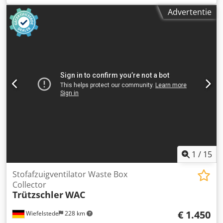
onderstel -Tafelgrootte: 260 x 180 mm, boring Ø 60 mm -
Advertentie
Spindelopname: Ø 32 mm Csdjt E D Dnopfx Ap Hjrf -
Tussenmaat: 135 mm -Afmetingen: 460/400/H1450 mm -
Gewicht: 113 kg
1
/
15
Stofafzuigventilator Waste Box
Collector
Trützschler
WAC
€ 1.450
Wiefelstede
228 km