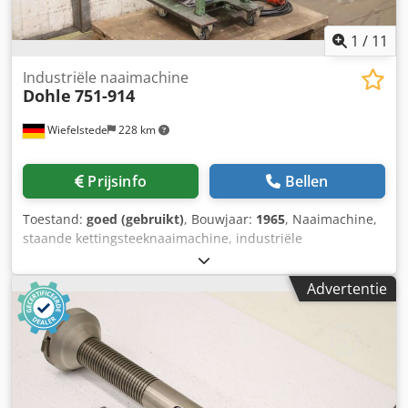
1
/
11
Industriële naaimachine
Dohle
751-914
Wiefelstede
228 km
Prijsinfo
Bellen
Toestand:
goed (gebruikt)
, Bouwjaar:
1965
, Naaimachine,
staande kettingsteeknaaimachine, industriële
naaimachine, industriële naaimachine op staander,
staandernaaimachine, overlockmachine op verrijdbare
Advertentie
staander. Stoffentransport via aandrijfwiel. - Fabrikant:
Dohle, industriële naaimachine type 751-914 staande
kettingsteeknaaimachine - Aandrijving: Kobold 0,37 kW -
Bedieningswijze: met voetpedaal - Afmetingen:
630/470/H1360 mm Crjdpfx Apjva Acpj Hsf - Gewicht: 93 kg