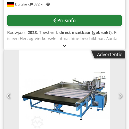
Duitsland
372 km
Prijsinfo
Bouwjaar:
2023
, Toestand:
direct inzetbaar (gebruikt)
, Er
is een Herzog-vierkopsvlechtmachine beschikbaar. Aantal
klosjes 1/2: 12/16, aantal klosjes voor tandemweefsel: 8,
diameter van het vleugelrad: 150 mm/200 mm, snelheid
Advertentie
1/2: 175 omwentelingen/minuut/131
omwentelingen/minuut, spoeldiameter: 55 mm,
spoelhoogte: 130 mm, spoelcapaciteit: 265 cm³. Inclusief 2x
verwisselbare tandwielen, 2x dubbele tandwielen, 28x
spoelen, 28x draadspanningsveren, 2x afzuigschijven, 6x
houten trommels, 8x meeneembuizen, 2x vlechtplaten en
een klosbescherming. De machine is slechts voor een paar
duizend meter gebruikt en is daardoor in zeer goede staat.
Documentatie aanwezig. Een bezichtiging ter plaatse is
mogelijk. Cedpfjzqfx Dex Ap Horf