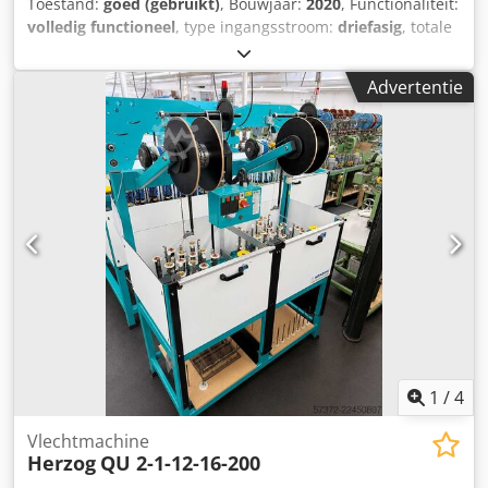
Toestand:
goed (gebruikt)
, Bouwjaar:
2020
, Functionaliteit:
(zie foto) (Wijzigingen en fouten in de technische gegevens
volledig functioneel
, type ingangsstroom:
driefasig
, totale
voorbehouden!) Voor verdere vragen kunt u ons
breedte:
4.500 mm
, totale lengte:
4.500 mm
,
telefonisch bereiken.
ingangsspanning:
400 V
, werkbreedte:
2.000 mm
,
Advertentie
snijbreedte (max.):
2.000 mm
, Wij bieden een
cameragestuurde CNC-snijder aan voor enkelvoudige laag-
snijwerkzaamheden van textiel en leer. Met de
bijbehorende beeldverwerking kunnen optioneel ook
vormen en ontwerpen worden herkend en nauwkeurig
uitgesneden. De machine heeft weinig gedraaid en werkt
perfect! Cedsyx I Duopfx Ap Herf
1
/
4
Vlechtmachine
Herzog
QU 2-1-12-16-200