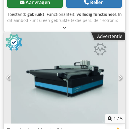
Aanvragen
Bellen
Toestand:
gebruikt
, Functionaliteit:
volledig functioneel
, In
dit aanbod kunt u een gebruikte textielpers, de "Hotronix
Thermal Transfer Press XRF", kopen. Onderwerp van
verkoop: 1x Hotronix Thermal Transfer Press XRF met de
Advertentie
volgende uitrusting: inclusief compressor Staat: Dit
aanbod betreft een gebruikt apparaat, dat mogelijk
gebruikssporen vertoont (kleine krassen of verkleuringen).
Het apparaat is getest en functioneert naar behoren.
Verpakking en verzending: U kunt het apparaat tijdens
onze openingstijden komen bekijken. Maak hiervoor een
afspraak! Een zeewaardige verpakking en wereldwijde
verzending zijn op aanvraag mogelijk! Credpfjzpwzusx Ap
Hsf Voor verzending of afhalen wordt een functionele test
in video vastgelegd. Voor meer informatie kunt u uiteraard
ook persoonlijk contact met ons opnemen.
1
/
5