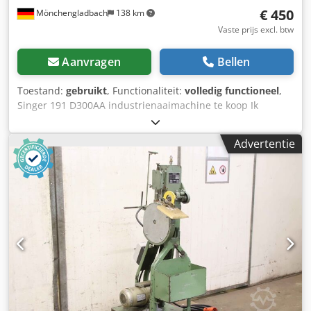
Bezichtiging is mogelijk na overleg. Crjdpfxjznx I Ts Ap Hof
€ 450
Mönchengladbach
138 km
Vaste prijs excl. btw
Aanvragen
Bellen
Toestand:
gebruikt
, Functionaliteit:
volledig functioneel
,
Singer 191 D300AA industrienaaimachine te koop Ik
verkoop een robuuste en betrouwbare Singer 191 D300AA
industrienaaimachine. Deze machine is ontworpen voor
Advertentie
veeleisende naaiwerkzaamheden en overtuigt door zijn
stabiele constructie en hoge prestaties bij dagelijks
gebruik. Ideaal voor een werkplaats, een atelier of
professioneel gebruik. De machine is bijzonder geschikt
voor rechte naden en precisiewerk aan verschillende
materialen. Dankzij de industriële uitvoering is hij
duurzaam, krachtig en uitermate geschikt voor regelmatig
gebruik. De machine wordt geleverd zoals afgebeeld. Let
op: particuliere verkoop. Geen garantie, geen
aansprakelijkheid en geen retourrecht. De verkoop
geschiedt onder uitsluiting van elke aansprakelijkheid voor
eventuele gebreken. Credpfjzkr Ekjx Ap Hsf