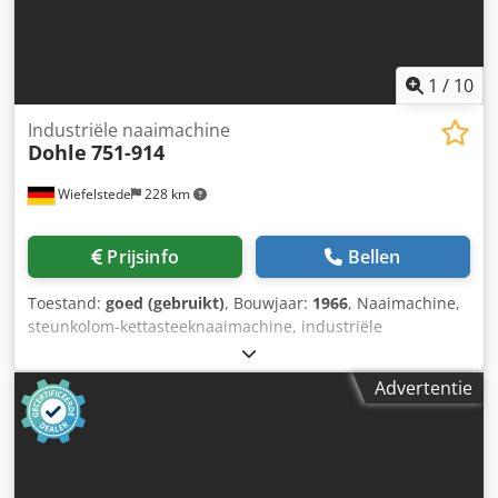
1
/
10
Industriële naaimachine
Dohle
751-914
Wiefelstede
228 km
Prijsinfo
Bellen
Toestand:
goed (gebruikt)
, Bouwjaar:
1966
, Naai­machine,
steunkolom-kettasteeknaaimachine, industriële
naaimachine, industriële naaimachine op steunkolom,
overlock-naaimachine op verrijdbare standaard,
Advertentie
materiaaltransport via schuifwiel Cedpfxsvcxrlj Ap Hsrf -
Fabrikant: Dohle, industriële naaimachine type 751-914,
steunkolom-kettasteeknaaimachine -Aandrijving: Loher
0,37 kW -Bediening: met voetpedaal -Afmetingen:
750/600/H1330 mm -Gewicht: 101 kg