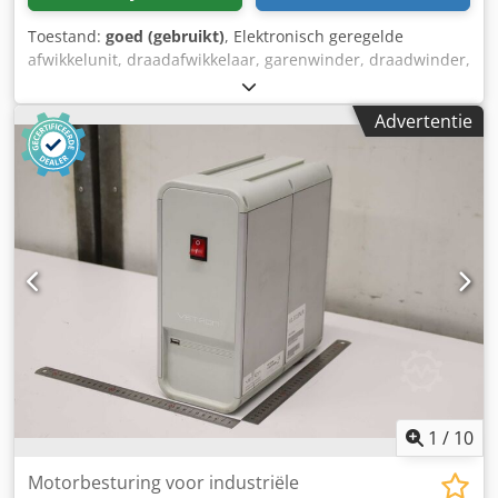
Toestand:
goed (gebruikt)
, Elektronisch geregelde
afwikkelunit, draadafwikkelaar, garenwinder, draadwinder,
haspel, Cedpfxsxyv Uho Ap Hsrf - Fabrikant: Texmer,
elektronisch geregelde afwikkelunit - Type: EGA 2000 EGA-
Advertentie
2000-31001271 - Max. spoelgewicht: 40 kg - Aantal: 12
afwikkelunits beschikbaar, 1 as zonder opzetstuk - Prijs:
per stuk - Afmetingen: 545/255/200 mm - Gewicht: 13,8
kg/st.
1
/
10
Motorbesturing voor industriële