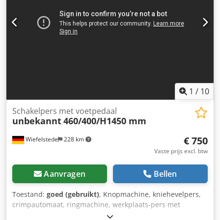
1
/
10
Schakelpers met voetpedaal
unbekannt
460/400/H1450 mm
€ 750
Wiefelstede
228 km
Vaste prijs excl. btw
Aanvragen
Bellen
Toestand:
goed (gebruikt)
, Knopmachine, kniehevelpers,
crimpautomaat, ringmachine, werkplaats-pers met
voetpedaal -Kniehevelpers: met voetpedaal, op massief