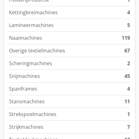
Kettingbreimachines
4
Lamineermachines
5
Naaimachines
119
Overige textielmachines
67
Scheringmachines
2
Snijmachines
45
Spanframes
4
Stansmachines
11
Strekspoelmachines
1
Strijkmachines
7