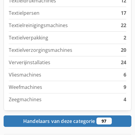
Textieldrukmachines
12
Textielpersen
17
Textielreinigingsmachines
22
Textielverpakking
2
Textielverzorgingsmachines
20
Ververĳinstallaties
24
Vliesmachines
6
Weefmachines
9
Zeegmachines
4
Handelaars van deze categorie
97