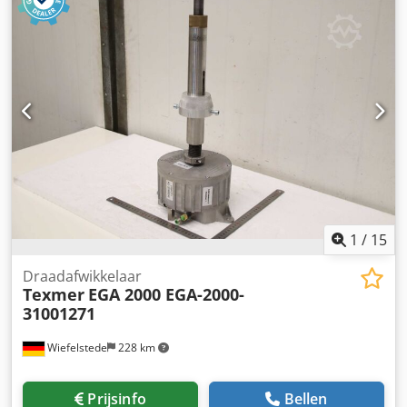
1
/
15
Draadafwikkelaar
Texmer
EGA 2000 EGA-2000-
31001271
Wiefelstede
228 km
Prijsinfo
Bellen