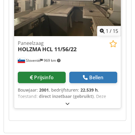
1
/
15
Paneelzaag
HOLZMA
HCL 11/56/22
Slovenië
969 km
Prijsinfo
Bellen
Bouwjaar:
2001
, bedrijfsturen:
22.539 h
,
Toestand:
direct inzetbaar (gebruikt)
, Deze
HOLZMA HCL 11/56/22 is geproduceerd in 2001.
Het beschikt over een maximale plaatmaat van
5600 × 2200 mm en een zaaglengte van 5600
mm voor longitudinaal zagen. Het zaagblad
steekt tot 125 mm uit en de machine is uitgerust
met een draaistation van 1250 × 1250 mm. Met