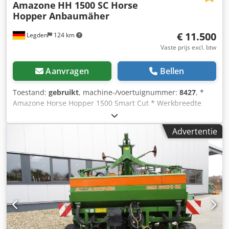
Amazone
HH 1500 SC Horse
Hopper Anbaumäher
€ 11.500
Legden
124 km
Vaste prijs excl. btw
Aanvragen
Bellen
Toestand:
gebruikt
, machine-/voertuignummer:
8427
, *
Amazone Horse Hopper 1500 Smart Cut * Werkbreedte
1,50 m * 1.500 l opvangbak inhoud * Tractor 3-punts
ophanging * H60 vleugelmessen * Steunwielen * Mulch-
Advertentie
inrichting * Aandrijfas met vrijloop * Opvangbak met
hydraulische bodemlediging * Rotatiesnelheid 2.650 tpm *
Vulstandindicator -----Interne voertuignummer: 8427
WhatsApp-support beschikbaar! Bij vragen over het
voertuig of voor meer informatie kunt u ons gemakkelijk via
WhatsApp bereiken Dcodsrhy H Rjpfx Aqpek Whatsapp
Whatsapp ----Fouten & tussentijdse verkoop
voorbehouden.