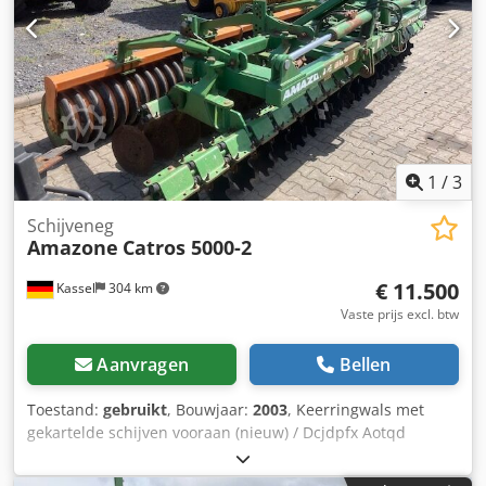
1
/
3
Schijveneg
Amazone
Catros 5000-2
€ 11.500
Kassel
304 km
Vaste prijs excl. btw
Aanvragen
Bellen
Toestand:
gebruikt
, Bouwjaar:
2003
, Keerringwals met
gekartelde schijven vooraan (nieuw) / Dcjdpfx Aotqd
Tljqpek