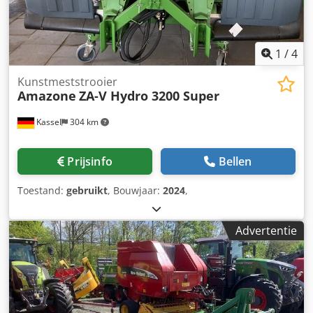
1
/
4
Kunstmeststrooier
Amazone
ZA-V Hydro 3200 Super
Kassel
304 km
Prijsinfo
Bellen
Toestand:
gebruikt
, Bouwjaar:
2024
,
Advertentie