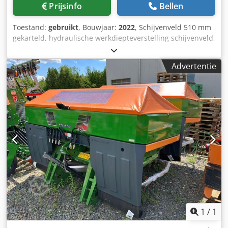
Prijsinfo
Bellen
Toestand:
gebruikt
, Bouwjaar:
2022
, Schijvenveld 510 mm
gekarteld, hydraulische werkdiepteverstelling schijvenveld,
hydraulische werkdiepteverstelling van de egalisatie-unit,
C-Mix-Ultra-tanden voor Ceus 50, hydraulische
Advertentie
werkdiepteverstelling tandenveld met hydraulische dissel,
HD SLIJTDEEL 80 mm (14/K1) Dcjdstz Tplepfx Aqpsk
1
/
1