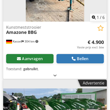
1
/
6
Kunstmeststrooier
Amazone
BBG
€ 4.900
Kassel
304 km
Vaste prijs excl. btw
Aanvragen
Bellen
Toestand:
gebruikt
,
Advertentie