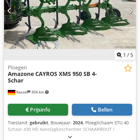
1
/
5
Ploegen
Amazone
CAYROS XMS 950 SB 4-
Schar
Kassel
304 km
Prijsinfo
Bellen
Toestand:
gebruikt
, Bouwjaar:
2024
, Ploeglichaam STU 40
Schaar 430 HD Aanslagbeschermer SCHAARBOUT /
Dcsdpsuhnlmofx Aqpek