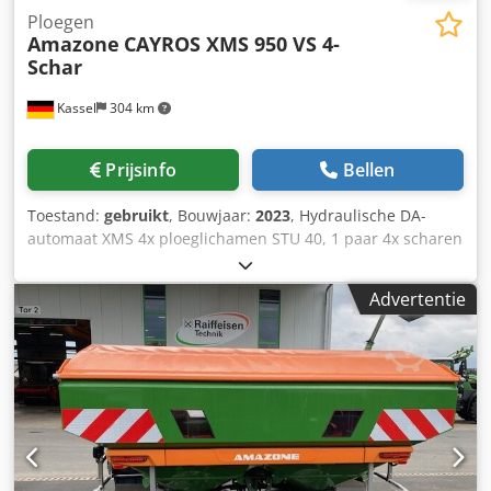
Ploegen
Amazone
CAYROS XMS 950 VS 4-
Schar
Kassel
304 km
Prijsinfo
Bellen
Toestand:
gebruikt
, Bouwjaar:
2023
, Hydraulische DA-
automaat XMS 4x ploeglichamen STU 40, 1 paar 4x scharen
430 HD, 1 paar aanlagbeschermers, 1 paar 4x voorscharen
M0 RH65-85 schijfkouters DM 500 voor hydraulische zware
Advertentie
steenbeveiliging, pendelend steunwiel DM680. Dcedotvf
Rwopfx Aqpjk