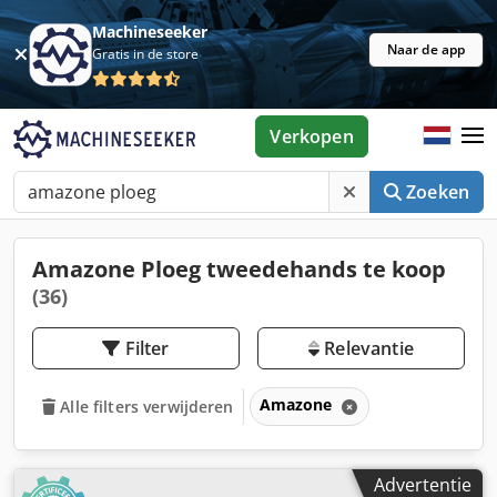
Machineseeker
Naar de app
Gratis in de store
Verkopen
Zoeken
Amazone Ploeg tweedehands te koop
(36)
Filter
Relevantie
Amazone
Alle filters verwijderen
Advertentie