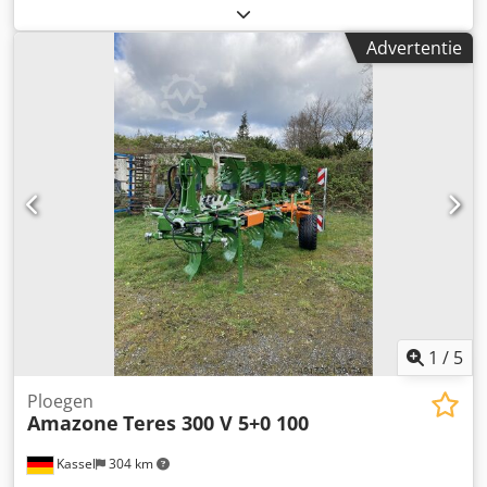
ploegeenheid STW / 35, 1 paar risters 430, 1 paar HD-
schoenpunten, 1 paar insteekplaat voor STW / 35, 1 paar
Advertentie
schijfkouters voor Variopf schijfkouter D 500, gekarteld
en/of geveerd, 1 Dedpfx Aqsr Ucigopeck
1
/
5
Ploegen
Amazone
Teres 300 V 5+0 100
Kassel
304 km