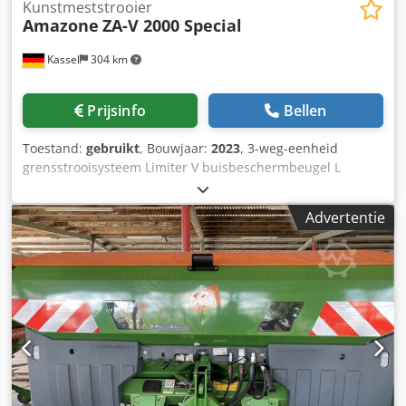
Kunstmeststrooier
Amazone
ZA-V 2000 Special
Kassel
304 km
Prijsinfo
Bellen
Toestand:
gebruikt
, Bouwjaar:
2023
, 3-weg-eenheid
grensstrooisysteem Limiter V buisbeschermbeugel L
mechanische / positieweergave strooimechanisme ZA-V
opzetbak S 2000 inbouwdelen voor / ZA-basismachines
Advertentie
aftakas met wrijvingskoppeling spatbord L en ladders /
LED-achterverlichting Dcjdpfx Aot Dwiboqpek