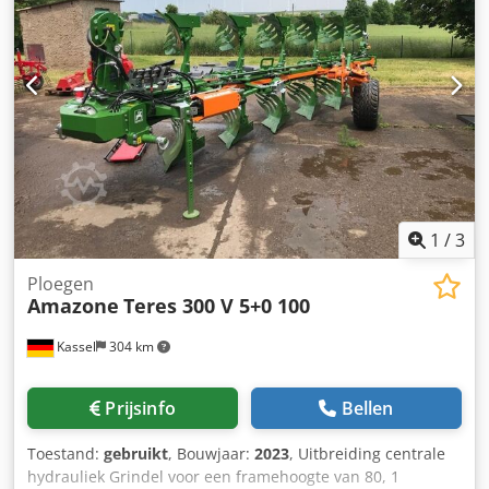
1
/
3
Ploegen
Amazone
Teres 300 V 5+0 100
Kassel
304 km
Prijsinfo
Bellen
Toestand:
gebruikt
, Bouwjaar:
2023
, Uitbreiding centrale
hydrauliek Grindel voor een framehoogte van 80, 1