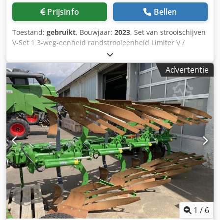
Prijsinfo
Bellen
Toestand:
gebruikt
, Bouwjaar:
2023
, Set van strooischijven
V-Set 1 3-weg-eenheid randstrooieenheid Limiter V /
buisbeschermer S / afrolinrichting steekbaar / strooiwerk
ZA-V / opzetbak S / 2000 cardanas met slipkoppeling /
Advertentie
inbouwonderdelen voor ZA-basismachines / vuilvanger S /
LED-verlichting Dcedpfst Dwh Rjx Aqpek
1
/
6