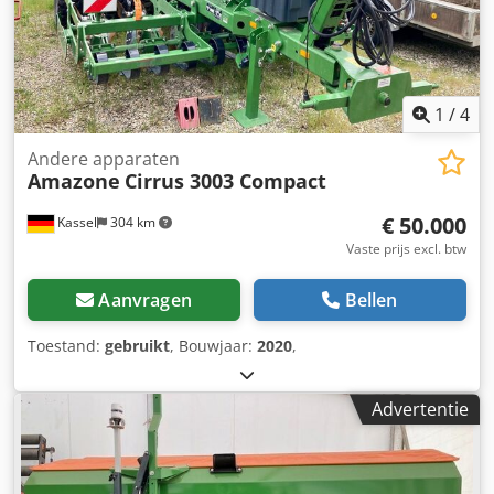
1
/
4
Andere apparaten
Amazone
Cirrus 3003 Compact
€ 50.000
Kassel
304 km
Vaste prijs excl. btw
Aanvragen
Bellen
Toestand:
gebruikt
, Bouwjaar:
2020
,
Advertentie