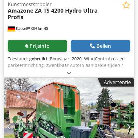
Kunstmeststrooier
Amazone
ZA-TS 4200 Hydro Ultra
Profis
Kassel
304 km
Prijsinfo
Bellen
Toestand:
gebruikt
, Bouwjaar:
2020
, WindControl rol- en
parkeerinrichting, zwenkbaar AutoTS aan beide zijden /
buisbeschermbeugel L / hellingssensor voor weegsysteem
FlowCheck / EasyCheck-matten, 16 stuks / spatborden L en
Advertentie
ladders / LED-verlichting / afdekzeil L / strooischopset TS
Dcodorxr Uyepfx Aqpjk