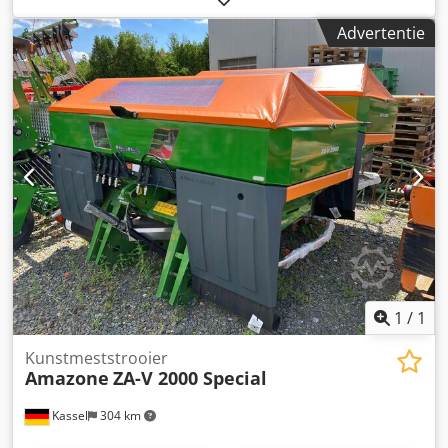
elektronisch weegsysteem / instelsysteem voor
Advertentie
inleidmechanisme. Profi-weegsysteem inbouwdelen voor
ZA basismachines. LED / Achterverlichting handmatig.
Dcedpfxot A Udgo Aqpsk
1
/
1
Kunstmeststrooier
Amazone
ZA-V 2000 Special
Kassel
304 km