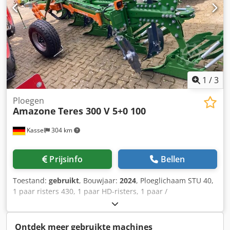
1
/
3
Ploegen
Amazone
Teres 300 V 5+0 100
Kassel
304 km
Prijsinfo
Bellen
Toestand:
gebruikt
, Bouwjaar:
2024
, Ploeglichaam STU 40,
1 paar risters 430, 1 paar HD-risters, 1 paar /
voorschoffelsteel voor framehoogte 80 voor hydraulische
overbelastingsbeveiliging voorschoffel M2, 1 paar /
schijfkouterhouder schijfkouter D 500 gekarteld
Ontdek meer gebruikte machines