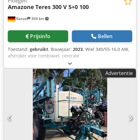
Ploegen
Amazone
Teres 300 V 5+0 100
Kassel
304 km
Prijsinfo
Bellen
Toestand:
gebruikt
, Bouwjaar:
2023
, Wiel 340/55-16.0 AW,
afstrijker voor combiwiel, centrale
ontlastingsdrukverstelling / ploeglichaam STU 40,
schaarblad 430, HD-schaarpunt, gekarteld schijfkouters D
Advertentie
500, 1x gekarteld / voorbereiding voor verlichting / Dsdst
Eay Eepfx Aqpjck