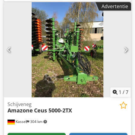
Advertentie
1
/
7
Schijveneg
Amazone
Ceus 5000-2TX
Kassel
304 km