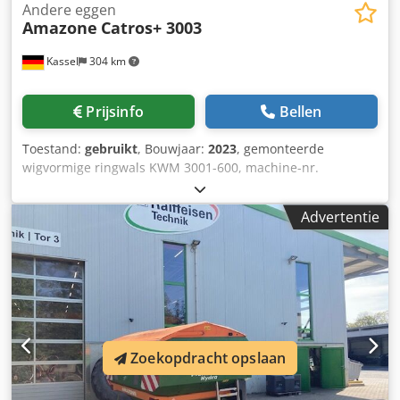
Andere eggen
Amazone
Catros+ 3003
Kassel
304 km
Prijsinfo
Bellen
Toestand:
gebruikt
, Bouwjaar:
2023
, gemonteerde
wigvormige ringwals KWM 3001-600, machine-nr.
KW00059843, set lagering voor / wals - aanbouw compacte
schijveneg, schijvendraagveld voor Catros hydraulische /
Advertentie
werkdiepteverstelling, LED-verlichting voor de weg voor
starre machines / schijf Dcsdpfjr Ty N Eex Aqpjk
Zoekopdracht opslaan