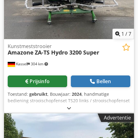
1
/
7
Kunstmeststrooier
Amazone
ZA-TS Hydro 3200 Super
Kassel
304 km
Prijsinfo
Bellen
Toestand:
gebruikt
, Bouwjaar:
2024
, handmatige
bediening strooischopfenset TS20 links / strooischopfenset
TS20 rechts, hydraulische aandrijving links met AutoTS en
FlowControl ProfiSPro, hydraulische aandrijving rechts met
Advertentie
AutoTS en FlowControl ProfiSPro, hoofdschijf links met
AutoTS / hoofdschijf rechts Djdotrdzwspfx Aqpjck