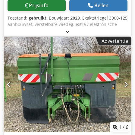
Prijsinfo
Bellen
Toestand:
gebruikt
, Bouwjaar:
2023
, Exaktstriegel 3000-125
aanbouwset, verstelbare wiedeg, extra / elektronische
spooraanduiding 3000 AmaDrill 2 voor Cataya, radarsensor
/ internationaal, analoge werkpositie sensor, elektrische
Advertentie
werkgangenschakeling / stuurventiel en hydraulische
werkgangen. Dcedpfjtgpggex Aqpjk
1
/
6