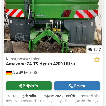
1
/
7
Kunstmeststrooier
Amazone
ZA-TS Hydro 4200 Ultra
Kassel
304 km
Prijsinfo
Bellen
Toestand:
gebruikt
, Bouwjaar:
2023
, Hoofdruit rechts/links
met TS automatische rolbeugel L, gedeeltelijke inrichting /
zwenkbaar, fabrieksmatig gemonteerd. Hellingsensor voor