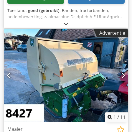
Toestand:
goed (gebruikt)
, Banden, tractorbanden,
bodembewerking, zaaimachine Dcjdpfeb A E Ufox Aqpek -
Aantal: 3x banden van een Amazone zaaimachine -
Bandenmaat -Naaf: Ø 40 mm -Afmeting: Ø 750 mm -
Advertentie
Totaalprijs: voor 3 banden -Gewicht: 51 kg/stuk
1
/
11
Maaier