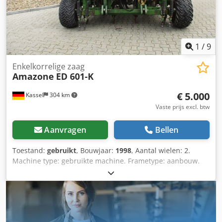
1
/
9
Enkelkorrelige zaag
Amazone
ED 601-K
€ 5.000
Kassel
304 km
Vaste prijs excl. btw
Aanvragen
Bellen
Toestand:
gebruikt
, Bouwjaar:
1998
, Aantal wielen: 2.
Machine type: gebruikte machine. Frametype: aanbouw.
Bemestingsinrichting / mestschroef. Dcsdpsr Ncfqjfx
Aqpek