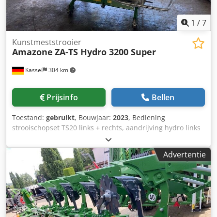
1
/
7
Kunstmeststrooier
Amazone
ZA-TS Hydro 3200 Super
Kassel
304 km
Prijsinfo
Bellen
Toestand:
gebruikt
, Bouwjaar:
2023
, Bediening
strooischopset TS20 links + rechts, aandrijving hydro links
+ rechts met Auto TS / en FlowControl hoofdschijf links +
rechts met AutoTS, buisbeschermbeugel, rol- en
Advertentie
parkeerinrichting draaibaar, werkverlichting,
hellingssensor voor weegsysteem / 16 stuks EasyCheck-
Dcedpfet A Tzwox Aqpsk