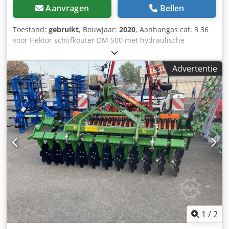
Aanvragen
Bellen
Toestand:
gebruikt
, Bouwjaar:
2020
, Aanhangas cat. 3 36
voor Hektor schijfkouter DM 500 met hydraulische
steenbeveiliging / zware voorschar G1 instelbaar, LED-
verlichting achter, markering vooraan / diefstalbeveiliging
Advertentie
typegoedkeuring-EU 40 km/u – volledige wentelploeg voor
aanhanger – RH 82 / uitbreidbaar Dsdpfxjthk U Ts Aqpsck
1
/
2