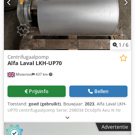
1
/
6
Centrifugaalpomp
Alfa Laval
LKH-UP70
Misterton
437 km
Prijsinfo
Bellen
Toestand:
goed (gebruikt)
, Bouwjaar:
2023
, Alfa Laval LKH-
UP70 centrifugaalpomp Serie: 298034 Dcsdpfx Aeu N Hz
Sem Dek 2023, Roestvaststalen centrifugaalpomp, 22Kw
motor, 3Ph
Advertentie