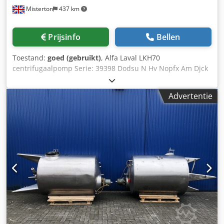
Misterton
437 km
Prijsinfo
Bellen
Toestand:
goed (gebruikt)
, Alfa Laval LKH70
centrifugaalpomp Serie: 39398 Dodsu N Hv Nopfx Am Djck
Roestvaststalen centrifugaalpomp, 30Kw motor, 3Ph
Advertentie