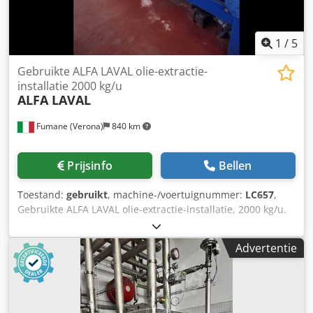
en/of door een pyrolyseproces in droogloopmodus.
1
/
5
Gebruikte ALFA LAVAL olie-extractie-
installatie 2000 kg/u
ALFA LAVAL
Fumane (Verona)
840 km
Prijsinfo
Bellen
Toestand:
gebruikt
, machine-/voertuignummer:
LC657
,
Gebruikte ALFA LAVAL olie-extractie-installatie, 2000 kg/u.
Technische specificaties en prestatiegegevens. Deze
complete olijfolie-verwerkingslijn combineert beproefde
Advertentie
Alfa Laval-scheidingstechnologie met robuuste kned- en
verwerkingstechniek om een betrouwbare, continue
extractieprestatie te leveren. Het betreft een gebruikte,
industriële verwerkingsoplossing die is ontworpen om te
worden ingezet als voorbereidende stap voor een