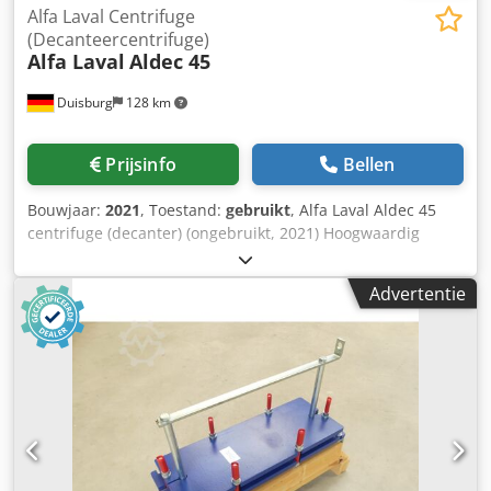
Alfa Laval Centrifuge
(Decanteercentrifuge)
Alfa Laval
Aldec 45
Duisburg
128 km
Prijsinfo
Bellen
Bouwjaar:
2021
, Toestand:
gebruikt
, Alfa Laval Aldec 45
centrifuge (decanter) (ongebruikt, 2021) Hoogwaardig
industrieel decantercentrifugesysteem, ontworpen voor
continue ontwatering van slib in
Advertentie
afvalwaterzuiveringsinstallaties in de petrochemische
industrie. Geschikt voor zowel oliehoudend als biologisch
slib, en zorgt voor een effectieve scheiding van de fasen,
met een maximale vaste stofconcentratie in de cake van
>15%. Maximale dichtheid van de compacte, natte cake:
1,3 kg/dm³. Maximale hoofdtoerental: 4200 tpm. Diameter
van de trommel: 360 mm. Dcedpfx Amozl U A Uo Djk Let
op: aangezien de goederen verpakt zijn, zijn de getoonde
afbeeldingen illustratief en niet van de betreffende