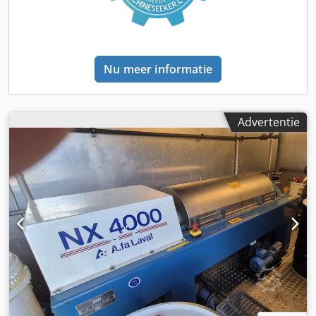
displays, bijvoorbeeld van het merk Endress+Hauser of
een vergelijkbaar merk). • Constructie: Het geheel is
gemonteerd op een stabiel frame van roestvrij staal (skid-
type), wat het transport en de montage in een nieuwe
Nu meer informatie
productielijn vergemakkelijkt. • Leidingwerk: Compleet
zuurbestendig leidingwerk met flensaansluitingen en
hygiënische fittingen. Belangrijkste voordelen: • Precisie:
Dankzij de debietmeters maakt het systeem zeer
Advertentie
nauwkeurige dosering van vloeistoffen of bewaking van de
overdracht van media mogelijk. • Hygiëne: De constructie
van roestvrij staal maakt het mogelijk om te werken in CIP-
systemen (Cleaning In Place). • Direct operationeel:
Complete module, klaar om in een bestaande installatie te
worden geïntegreerd. Technische staat: Zeer goed, de
installatie wordt regelmatig onderhouden en werkt in een
schone productieomgeving. Ook kan een pomp zonder
elektromagnetische debietmeter worden gekocht voor
15.000 PLN. Deze beschrijving is mogelijk automatisch
vertaald. Neem contact op voor meer informatie. De
informatie in deze advertentie is uitsluitend indicatief. Wij
raden aan om de details met de verkoper te controleren