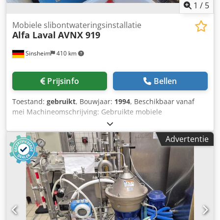
1
/
5
voordat u een aankoop doet.
Mobiele slibontwateringsinstallatie
Alfa Laval
AVNX 919
Sinsheim
410 km
Prijsinfo
Bellen
Toestand:
gebruikt
, Bouwjaar:
1994
, Beschikbaar vanaf
mei Machineomschrijving: Gebruikte mobiele
slibontwateringsinstallatie in container Fabrikant: Alfa
Laval Type: AVNX 919 Bouwjaar: 1994 Max.
Advertentie
trommelsnelheid: 3.250 tpm Materiaal: Roestvrij staal
Inwendige diameter trommel: 353 / 202 mm Toegestane
sedimentdichtheid: 1,2 kg / dm³ Afmetingen: L 7.500 x B
2.450 x H 2.550 mm Leeggewicht: Ca. 6-7 ton Technische
documentatie: Ja Opmerking: Beschikbaar vanaf mei
Accessoires: Container, polymerinstallatie, toevoerpomp,
schakelkast, mazerator, afvoerband Staat: Gebruikt Prijs:
Op aanvraag Dcodpfx Amsyxl R Ee Dok