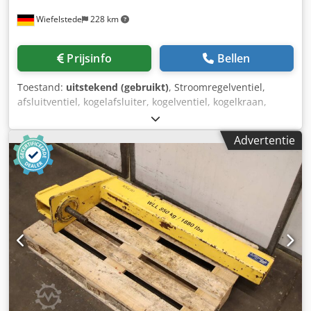
Wiefelstede
228 km
Prijsinfo
Bellen
Toestand:
uitstekend (gebruikt)
, Stroomregelventiel,
afsluitventiel, kogelafsluiter, kogelventiel, kogelkraan,
overdrukventiel, regelventiel, doorstroomschakelaar,
inregelventiel - Fabrikant: Alfa Laval, regelventiel met
Advertentie
doorstroomschakelaar, ongebruikt - Type: RV4 nr.:
1762570-80 Djdpfx Aoq Rx Abem Dock - Grootte: DN25 -
Aantal: 2x ventiel beschikbaar - Prijs: per stuk -
Afmetingen: 125/104/H195 mm - Gewicht: 3,6 kg/stuk