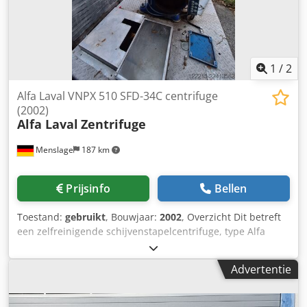
1
/
2
Alfa Laval VNPX 510 SFD-34C centrifuge
(2002)
Alfa Laval
Zentrifuge
Menslage
187 km
Prijsinfo
Bellen
Toestand:
gebruikt
, Bouwjaar:
2002
, Overzicht Dit betreft
een zelfreinigende schijvenstapelcentrifuge, type Alfa
Laval VNPX 510 SFD-34C, die in 2002 door Alfa Laval
(Tumba, Zweden) is geproduceerd. De VNPX-serie is een
Advertentie
beproefd platform voor vaste stof verwijderingsbekkens in
de voedingsmiddelen- en drankenindustrie; dit apparaat is
voor het laatst gebruikt in een brouwerij. De centrifuge is