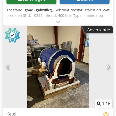
Toestand:
goed (gebruikt)
, Gebruikt roestvrijstalen drukvat
op rollen SKU: 10399 Inhoud: 400 liter Type: staande op
wielen met vorkheftruck tunnel Materiaal (media contact):
1,4404/AISi316 Mangat: 410mm Uitvoering: enkelwandige
Advertentie
Bodem: kegel bodem Bovenste verdieping: gebogen
Bedrijfsdruk volgens typeplaatje: + 2.2 bar Afmetingen van
de containers: Dcodpfxed R Hfho Am Dok Buitendiameter:
750mm Afstand uitstroom tot grond: 170mm Totale hoogte:
1800mm Totale breedte: 890mm Totale lengte: 820mm
Voorzieningen: Verschillende aansluitingen Naamplaatje:
Ja Beëindigd type: Camlock
1
/
6
Ketel