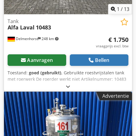
1
/
13
Tank
Alfa Laval
10483
€ 1.750
Delmenhorst
248 km
vraagprijs excl. btw
Aanvragen
Bellen
Toestand:
goed (gebruikt)
, Gebruikte roestvrijstalen tank
met roerwerk De roerder werkt niet Artikelnummer: 10483
Eindgebruik: Cosmetica Volume: ca. 2000 liter Type: Staand
op 3 voeten Materiaal (natte delen): roestvrij staal 1.4301
Advertentie
Ontwerp: Enkelwandig Putdeksel: 510x410mm Onderkant:
conische onderkant Bovengrond: Gebogen Bedrijfsdruk
volgens typeplaatje: ATM Afmetingen container:
Buitendiameter: 1280mm Hoogte van de voeten: 770mm
Afstand van afvoer tot vloer: 520 mm Totale hoogte:
2880mm Totale breedte: 1460mm Materialen: Binnenkant: