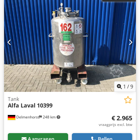
verdieping: gebogen Bedrijfsdruk volgens typeplaatje: +
2.2 bar Afmetingen van de containers: Buitendiameter:
750mm Afstand uitstroom tot grond: 120mm Totale hoogte:
1840mm Totale breedte: 900mm Totale lengte: 750mm
Voorzieningen: Naamplaatje: Ja Beëindigd type: Camlock
1
/
9
Tank
Alfa Laval
10399
€ 2.965
Delmenhorst
248 km
vraagprijs excl. btw
Aanvragen
Bellen