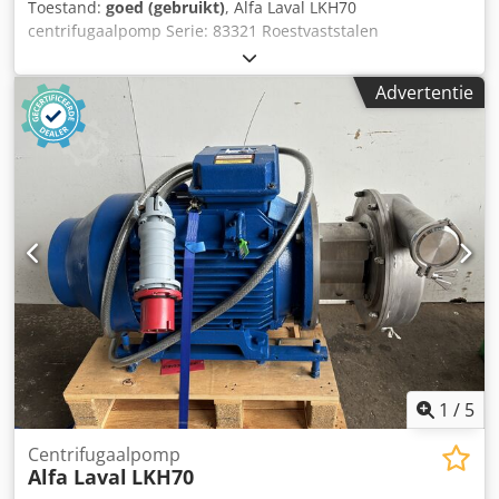
Toestand:
goed (gebruikt)
, Alfa Laval LKH70
centrifugaalpomp Serie: 83321 Roestvaststalen
centrifugaalpomp, 30Kw motor, 3Ph Djdpju N Hybjfx Am
Dock
Advertentie
1
/
5
Centrifugaalpomp
Alfa Laval
LKH70