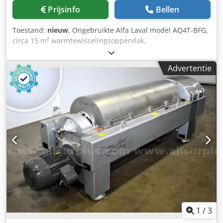
Prijsinfo
Bellen
Toestand:
nieuw
, Ongebruikte Alfa Laval model AQ4T-BFG,
circa 15 m² warmtewisselingsoppervlak,
platenwarmtewisselaar van 316L roestvast staal. Apparaat
ontworpen voor 12 bar ontwerpspanning bij 150°C.
Advertentie
Dcsdpfezimvuex Am Dok
1
/
3