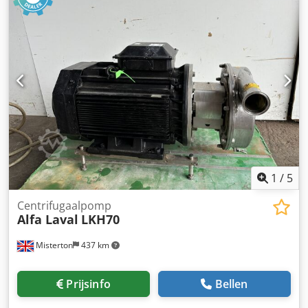
1
/
5
Centrifugaalpomp
Alfa Laval
LKH70
Misterton
437 km
Prijsinfo
Bellen