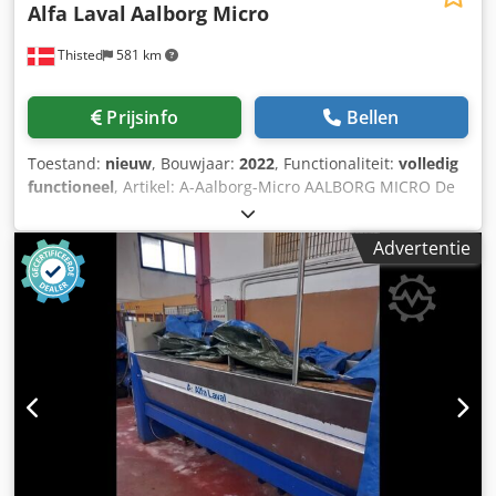
Alfa Laval
Aalborg Micro
Thisted
581 km
Prijsinfo
Bellen
Toestand:
nieuw
, Bouwjaar:
2022
, Functionaliteit:
volledig
functioneel
, Artikel: A-Aalborg-Micro AALBORG MICRO De
Aalborg Micro is een compacte
uitlaatgaswarmtewisselaar/stoomgenerator, ontworpen
Advertentie
voor restwarmteterugwinning van gas/MDO/HFO-motoren
en gasturbines. Als warmtewisselaar biedt de Aalborg
Micro een breed scala aan mogelijkheden, doordat warm
water, TEG en TFO allemaal als medium kunnen worden
gebruikt. Bovendien kan de Aalborg Micro worden gebruikt
als stoomgenerator. Dcsdpfx Amsqy Nv Rj Dsk Een
cilindrische unit in het midden met een geïntegreerde
regelklep zorgt ervoor dat tot 80% van het uitlaatgas het
verwarmingsoppervlak kan passeren. Het
verwarmingsoppervlak kan eenvoudig worden gereinigd
via optionele roetblazerringen met perslucht/stoom/water