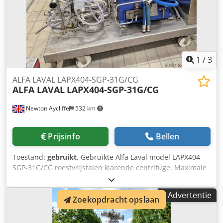
1
/
3
ALFA LAVAL LAPX404-SGP-31G/CG
ALFA LAVAL
LAPX404-SGP-31G/CG
Newton Aycliffe
532 km
Prijsinfo
Bellen
Toestand:
gebruikt
, Gebruikte Alfa Laval model LAPX404-
SGP-31G/CG roestvrijstalen klarende centrifuge. Maximale
dichtheid van aanvoer 1.100 kg/m³, maximale dichtheid
van bezinksel 1.499 kg/m³ en maximale dichtheid van
Advertentie
Zoekopdracht opslaan
bedrijfsmedium 1.000 kg/m³. Proces temperatuur
instelbaar van 0 tot 100 °C. Maximale komtoerental 9.600
tpm. Aangedreven door een 3,7 kW motor. Inclusief