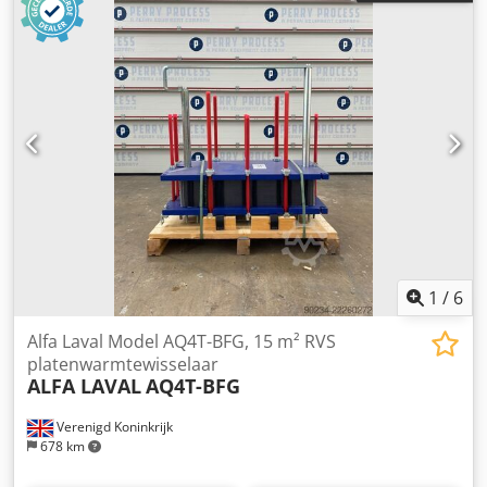
1
/
6
Alfa Laval Model AQ4T-BFG, 15 m² RVS
platenwarmtewisselaar
ALFA LAVAL
AQ4T-BFG
Verenigd Koninkrijk
678 km