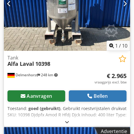
1.4301 / AISI304 Externe onderdelen: 1.4301 / AISI304
Faciliteiten: Typeplaatje: ja Uitlaat: DN 40mm Dedpjff
Abxofx Am Dock Diverse verbindingen roerder
1
/
10
Tank
Alfa Laval
10398
€ 2.965
Delmenhorst
248 km
vraagprijs excl. btw
Aanvragen
Bellen
Toestand:
goed (gebruikt)
, Gebruikt roestvrijstalen drukvat
SKU: 10398 Djdpfx Amod R Hfdj Djck Inhoud: 400 liter Type:
staande op wielen met vorkheftruck tunnel Materiaal
(media contact): 1,4404/AISI316L Mangat: 410mm
Advertentie
Uitvoering: enkelwandige Bodem: kegel bodem Bovenste