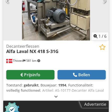
1
/
6
Decanteerflessen
Alfa Laval
NX 418 S-31G
Thisted
581 km
Prijsinfo
Bellen
Toestand:
gebruikt
, Bouwjaar:
1994
, Functionaliteit:
volledig functioneel
, Artikel: AS-10177-Decanter Alfa Laval
Te koop: Gebruikt, 5x Alfa Laval Decanter-centrifuges NX
418 S-31G (bouwjaar 1994) met klep- en leidingunits
Advertentie
Fabrikant: Alfa Laval Separation A/S (Søborg, Denemarken)
Alfa Laval Decanter-centrifuge – Type NX 418S-31HS