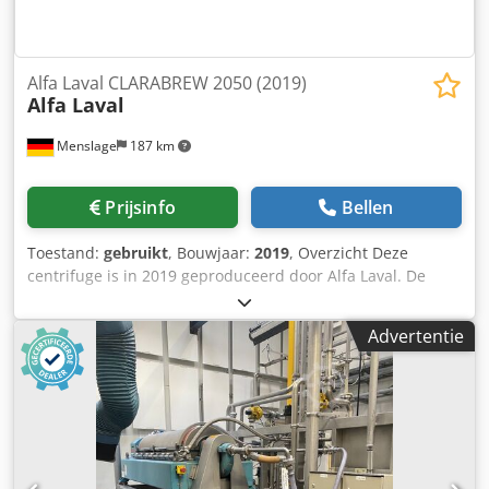
Alfa Laval CLARABREW 2050 (2019)
Alfa Laval
Menslage
187 km
Prijsinfo
Bellen
Toestand:
gebruikt
, Bouwjaar:
2019
, Overzicht Deze
centrifuge is in 2019 geproduceerd door Alfa Laval. De
CLARABREW 2050 is ontworpen voor bierverwerking
binnen de drankenindustrie. De machine is nog
Advertentie
geïnstalleerd en kan op aanvraag tijdens de productie
worden geïnspecteerd. Ze is direct beschikbaar.
Technische gegevens - Capaciteit: 80 hl/u – 150 hl/u -
Toepassing: Bier Dsdpoyuc Ulofx Am Deck - Bedrijfsuren:
1.800 u