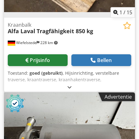
1
/
15
Kraanbalk
Alfa Laval
Tragfähigkeit 850 kg
Wiefelstede
228 km
Prijsinfo
Bellen
Toestand:
goed (gebruikt)
, Hijsinrichting, verstelbare
traverse, kraantraverse, kraanhakentraverse,
lastentraverse, zware lasttraverse, egalisatietraverse,
hijsinrichting, materiaalheffer voor heflift, halkraan,
Advertentie
zwenkkraan op kolom, werkplaatskraan, kettingtakel
Dcjdpfxjzf E Ege Am Dek - Fabrikant: Alfa Laval,
hijsinrichting uit een dekantercentrifuge - Draagvermogen:
850 kg .: 6123 2745 85 - Transportafmetingen:
1375/595/H255 mm - Gewicht: 73 kg