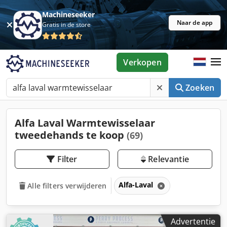
Machineseeker
Naar de app
Gratis in de store
Verkopen
Zoeken
Alfa Laval Warmtewisselaar
tweedehands te koop
(69)
Filter
Relevantie
Alfa-Laval
Alle filters verwijderen
Advertentie