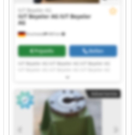
IUT Beyeler AG
IUT Beyeler AG
IUT Beyeler
AG
Brachstedt
469 km
Prijsinfo
Bellen
IUT Beyeler AG IUT Beyeler AG IUT Beyeler AG
IUT Beyeler AG IUT Beyeler AG IUT Beyeler AG
IUT Beyeler AG IUT Beyeler AG IUT Beyeler AG
IUT Beyeler AG IUT Beyeler AG IUT Beyeler AG
IUT Beyeler AG IUT Beyeler AG IUT Beyeler AG
Advertentie
IUT Beyeler AG IUT Beyeler AG IUT Beyeler AG
IUT Beyeler AG IUT Beyeler AG