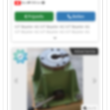
Bern
598 km
Prijsinfo
Bellen
IUT Beyeler AG IUT Beyeler AG IUT Beyeler AG
IUT Beyeler AG IUT Beyeler AG IUT Beyeler AG
IUT Beyeler AG IUT Beyeler AG IUT Beyeler AG
IUT Beyeler AG IUT Beyeler AG IUT Beyeler AG
IUT Beyeler AG IUT Beyeler AG IUT Beyeler AG
Advertentie
IUT Beyeler AG IUT Beyeler AG IUT Beyeler AG
IUT Beyeler AG IUT Beyeler AG
1
/
1