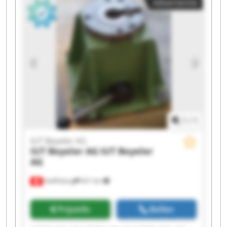
Advertentie
IUT Beyeler AG IUT Beyeler AG IUT Beyeler AG
IUT Beyeler AG IUT Beyeler AG
1
/
1
IUT Beyeler AG
IUT Beyeler AG
IUT Beyeler
AG
Steffisburg
621 km
Prijsinfo
Bellen