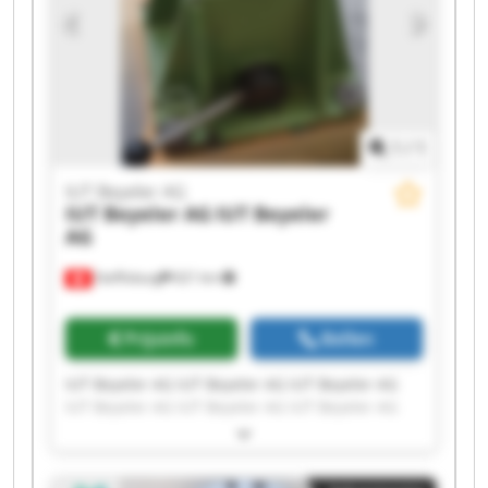
1
/
1
IUT Beyeler AG
IUT Beyeler AG
IUT Beyeler
AG
Steffisburg
621 km
Prijsinfo
Bellen
IUT Beyeler AG IUT Beyeler AG IUT Beyeler AG
IUT Beyeler AG IUT Beyeler AG IUT Beyeler AG
IUT Beyeler AG IUT Beyeler AG IUT Beyeler AG
IUT Beyeler AG IUT Beyeler AG IUT Beyeler AG
IUT Beyeler AG IUT Beyeler AG IUT Beyeler AG