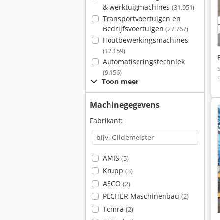
& werktuigmachines
(31.951)
Transportvoertuigen en
Bedrijfsvoertuigen
(27.767)
Houtbewerkingsmachines
(12.159)
Automatiseringstechniek
(9.156)
Toon meer
Machinegegevens
Fabrikant:
AMIS
(5)
Krupp
(3)
ASCO
(2)
PECHER Maschinenbau
(2)
Tomra
(2)