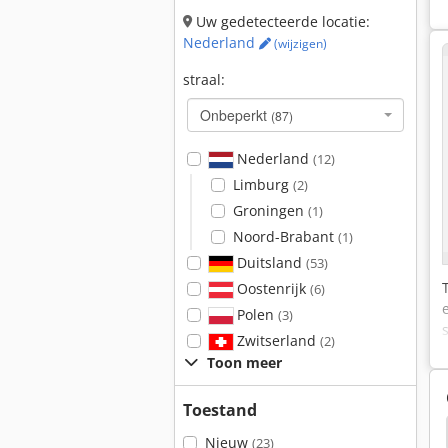
Uw gedetecteerde locatie:
Nederland
(wijzigen)
straal:
Onbeperkt
(87)
Nederland
(12)
Limburg
(2)
Groningen
(1)
Noord-Brabant
(1)
Duitsland
(53)
Oostenrijk
(6)
Polen
(3)
Zwitserland
(2)
Toon meer
Toestand
erde Automaat
Gevolgen Brekers
Balenpers
Nieuw
(23)