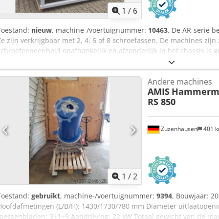
1
/
6
Toestand:
nieuw
, machine-/voertuignummer:
10463
, De AR-serie 
Ze zijn verkrijgbaar met 2, 4, 6 of 8 schroefassen. De machines zij
schroefeeneenheid onafhankelijk en afzonderlijk in het chassis is g
Schroefverkleineraars zijn ontworpen voor het verkleinen van bros m
wol, enz.). De machines zijn over het algemeen ongevoelig voor verst
Andere machines
stenen, enz. De AR-serie is uitermate geschikt voor gebruik als bal
AMIS
Hammermüh
flessenbalen.
RS 850
Zuzenhausen
401 
1
/
2
Toestand:
gebruikt
, machine-/voertuignummer:
9394
, Bouwjaar: 2
Hoofdafmetingen (L/B/H): 1430/1730/780 mm Diameter uitlaatopen
messenbladen: 3+1+9 Aandrijving: 22 kW Totaal gewicht van de machi