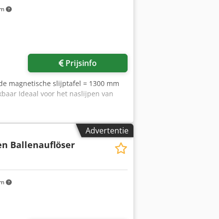
km
Prijsinfo
 de magnetische slijptafel = 1300 mm
baar Ideaal voor het naslijpen van
Advertentie
n Ballenauflöser
km