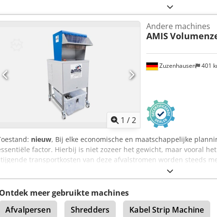
Andere machines
AMIS
Volumenze
Zuzenhausen
401 
1
/
2
Toestand:
nieuw
, Bij elke economische en maatschappelijke plann
essentiële factor. Hierbij is niet zozeer het gewicht, maar vooral 
stijgende transportkosten van deze afvalstromen worden steeds 
name in de verkoopsector is het afvoeren van grote hoeveelheden 
groot belang. De VOLUME-VERKLEINER zorgt op dit punt voor een v
Flessen van elk type en formaat, bijvoorbeeld champagneflessen,
Ontdek meer gebruikte machines
worden verkleind. Ook het uitpakken van verlopen levensmiddelen 
Afvalpersen
Shredders
Kabel Strip Machine
afgekeurde producten zoals medicijnen, gegevensdragers of nama