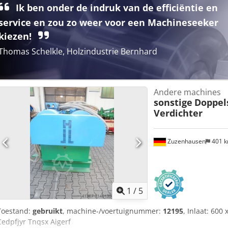
eenvoudig te bedienen, krachtig en produceren houtsnippers van c
Ik ben onder de indruk van de efficiëntie en
grootte. Overig Kostenefficiënte oplossing voor de productie van 
service en zou zo weer voor een Machineseeker
Gebruiksvriendelijk | Laag energieverbruik
kiezen!
Thomas Schelkle, Holzindustrie Bernhard
Andere machines
sonstige
Doppel
Verdichter
Zuzenhausen
401 
1
/
5
Toestand:
gebruikt
, machine-/voertuignummer:
12195
, Inlaat: 600
Cedpfjyr Tnqsx Aigerf