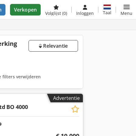
n
Verkopen
Taal
Volglijst
(0)
Inloggen
Menu
erking
Relevantie
e filters verwijderen
Advertentie
td
BO 4000
€ 10.000