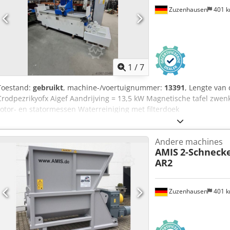
Zuzenhausen
401 
1
/
7
Toestand:
gebruikt
, machine-/voertuignummer:
13391
, Lengte van
Crodpezrikyofx Aigef Aandrijving = 13,5 kW Magnetische tafel zwenk
rotor- en statormessen Waterreiniging met filterdoek
Andere machines
AMIS
2-Schnecke
AR2
Zuzenhausen
401 