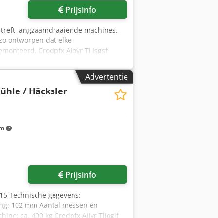
Prijsinfo
betreft langzaamdraaiende machines.
n zo ontworpen dat elke
emonteerd. Crodpfx Aioyr Ti Isgsf
ateriaal (hout, papier, gips, minerale
orende stoffen zoals glas, ijzerdelen,
Advertentie
ontbinder, bijvoorbeeld voor PET-
le / Häcksler
km
Vraag meer foto's aan
Prijsinfo
015 Technische gegevens:
ing: 102 mm Aantal messen en
ne: ca. 400 kg Credpfx Aijyr Tliogjf