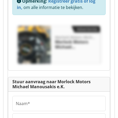
Opmerking:
Registreer gratis of log
in,
om alle informatie te bekijken.
Advertentie
Morlock Motors Michael Manousakis e.K.
Morlock Motors
Michael
Manousakis e.K.
Morlock Motors
Michael
Manousakis e.K.
Stuur aanvraag naar Morlock Motors
Michael Manousakis e.K.
Naam*