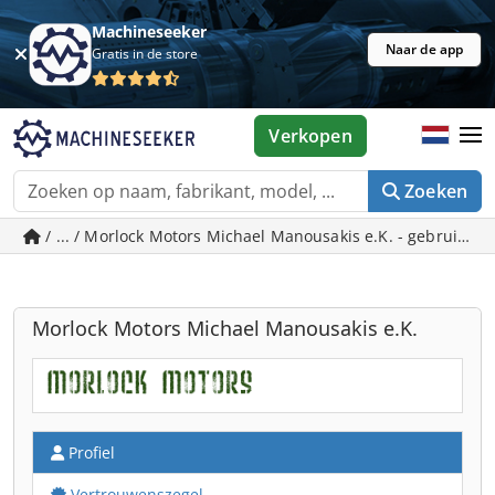
Machineseeker
Naar de app
Gratis in de store
Verkopen
Zoeken
/ ... / Morlock Motors Michael Manousakis e.K. - gebruikte 
Morlock Motors Michael Manousakis e.K.
Profiel
Vertrouwenszegel