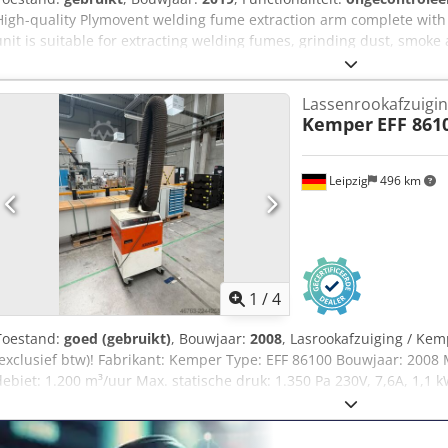
High-quality Plymovent welding fume extraction arm complete with 
unit is suitable for extracting welding fumes, grinding dust, smok
directly at the source. Professionally dismantled from an industrial 
immediately from our warehouse in Rotterdam, The Netherlands. 
Lassenrookafzuigi
Manufacturing Year 2019 Extraction Arm Flexible articulated extra
Kemper
EFF 861
Manufacturer Echtop Motor Type T7112-2 Motor Power 0.55 kW Volt
Speed 2760 rpm Protection Class IP55 Condition Used – Excellent c
Location Rotterdam, The Netherlands SURPLUS – Industrial Solution
Leipzig
496 km
1
/
4
Toestand:
goed (gebruikt)
, Bouwjaar:
2008
, Lasrookafzuiging / Kemp
(exclusief btw)! Fabrikant: Kemper Type: EFF 86100 Bouwjaar: 20
debiet: 1.200 m³/uur Max. statische druk: 1.350 Pa 230V, 7,6A, 1,1 
Aezp Rw Nohhja Hoogspanning: ionisator: 11,5 kV / collector: 5,8 kV 
Beschikbaar: per direct Locatie: Leipzig