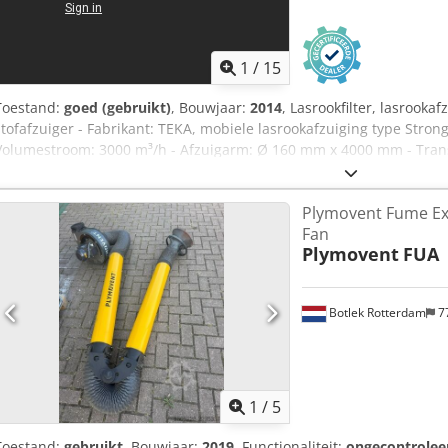
1
/
15
Toestand:
goed (gebruikt)
, Bouwjaar:
2014
, Lasrookfilter, lasrooka
stofafzuiger - Fabrikant: TEKA, mobiele lasrookafzuiging type Strong
Volumestroom: 3000 m³/h - Afzuigarm: Ø 160 mm x 4000 mm - Tra
Cjdozblywspfx Ahhjha - Gewicht: 196 kg
Plymovent Fume Ex
Fan
Plymovent
FUA
Botlek Rotterdam
7
1
/
5
Toestand:
gebruikt
, Bouwjaar:
2019
, Functionaliteit:
ongecontrolee