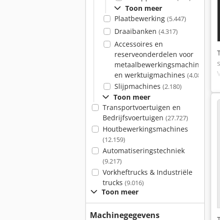
Toon meer
Plaatbewerking
(5.447)
Draaibanken
(4.317)
Accessoires en
reserveonderdelen voor
metaalbewerkingsmachines
en werktuigmachines
(4.083)
Slijpmachines
(2.180)
Toon meer
Transportvoertuigen en
Bedrijfsvoertuigen
(27.727)
Houtbewerkingsmachines
(12.159)
Automatiseringstechniek
(9.217)
Vorkheftrucks & Industriële
trucks
(9.016)
Toon meer
Machinegegevens