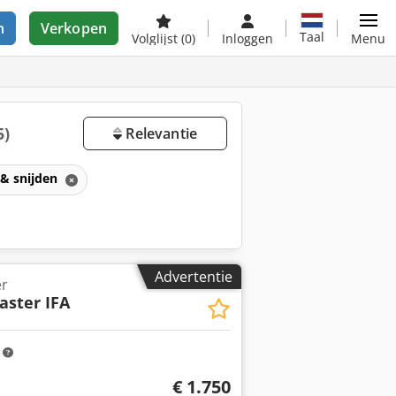
n
Verkopen
Taal
Volglijst
(0)
Inloggen
Menu
5)
Relevantie
 & snijden
Advertentie
er
aster IFA
m
€ 1.750