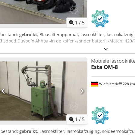
GELEVERD MET* Complete afzuigunit met geplaatste cartridge en voo
Standaard uitlaat Ø160 mm. *LOCATIE & CONTACT* Te bezichtigen i
Eenvoudig te laden door één persoon: 95 kg op wielen. Chedpjzaiv
1
/
5
Toestand:
gebruikt
, Blaasfilterapparaat, lasrookfilter, lasrookafzui
Chsdped Duvbefx Ahhoa -in de koffer -zonder batterij -Maten: 420
Mobiele lasrookfilt
Esta
OM-8
Wiefelstede
228 k
1
/
5
Toestand:
gebruikt
, Lasrookfilter, lasrookafzuiging, soldeerrookafzu