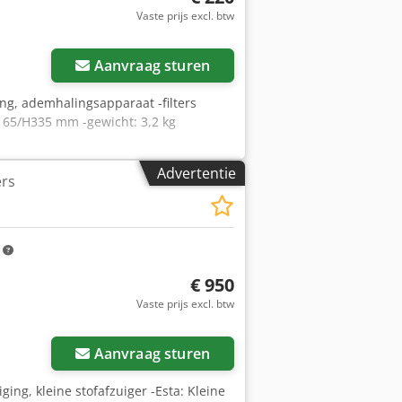
rfilter. Zonder afzuigarm en slang.
Vaste prijs excl. btw
n regio 49, postcode 49000.
gjfx Ahhoa
Aanvraag sturen
ging, ademhalingsapparaat -filters
/165/H335 mm -gewicht: 3,2 kg
Advertentie
ers
m
€ 950
Vaste prijs excl. btw
Aanvraag sturen
iging, kleine stofafzuiger -Esta: Kleine