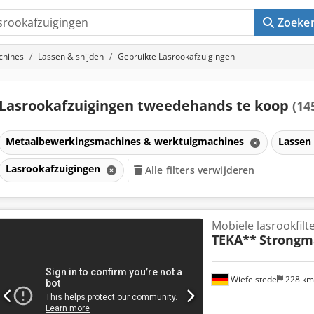
Zoeke
chines
Lassen & snijden
Gebruikte Lasrookafzuigingen
Lasrookafzuigingen tweedehands te koop
(14
Metaalbewerkingsmachines & werktuigmachines
Lassen
Lasrookafzuigingen
Alle filters verwijderen
Mobiele lasrookfilt
TEKA**
Strongm
Wiefelstede
228 k