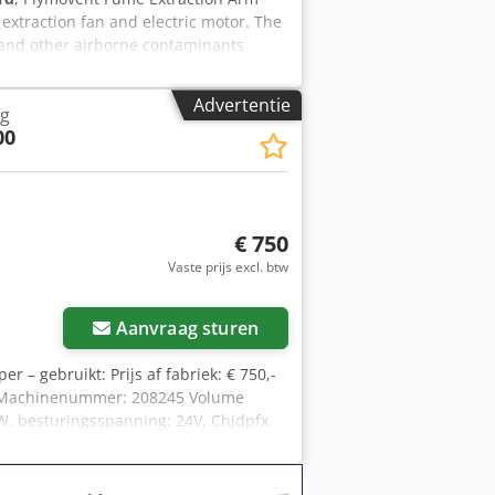
extraction fan and electric motor. The
e and other airborne contaminants
production facility and available
Manufacturer Plymovent Model FUA
Advertentie
ng
ction arm Fan Included Motor
00
age 230 / 400 V Frequency 50 Hz
ondition Chsdpjzmgr Rjfx Ahhsa
s From Surplus to 2nd Life
€ 750
Vaste prijs excl. btw
Aanvraag sturen
er – gebruikt: Prijs af fabriek: € 750,-
08 Machinenummer: 208245 Volume
kW, besturingsspanning: 24V, Chjdpfx
IP 54 Gewicht ca. 105 kg Staat: goed