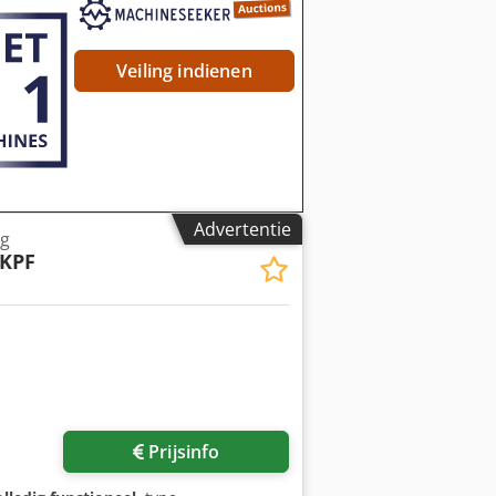
Veiling indienen
Advertentie
ng
KPF
Prijsinfo