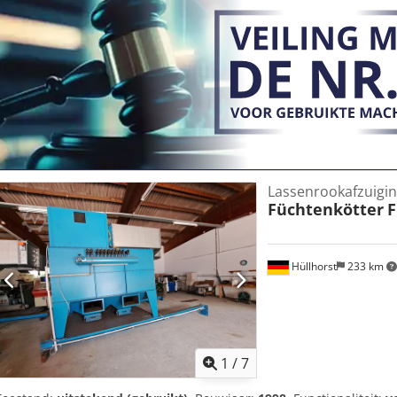
Lassenrookafzuigi
Füchtenkötter
F
Hüllhorst
233 km
1
/
7