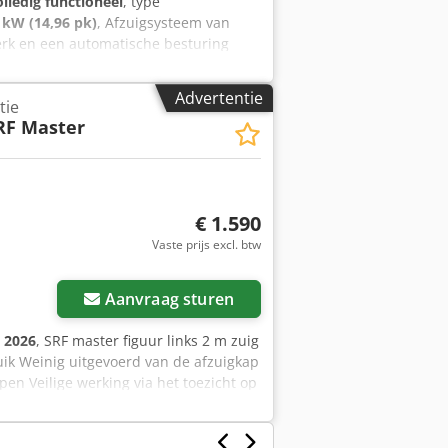
olledig functioneel
, type
 kW (14,96 pk)
, Afzuigsysteem van
werk en een automatische besturing
aat voor de gefilterde lucht. Ik heb 2
rdt voor eigen gebruik gebruikt. Het
Advertentie
tie
end. Codpfx Aszn Uk Dehhjha
RF Master
€ 1.590
Vaste prijs excl. btw
Aanvraag sturen
:
2026
, SRF master figuur links 2 m zuig
ik Weinig uitgevoerd van de afzuigkap
pen Veilige werking via het toezicht op
en draaibare Duw hendel en kabel
ᐳ 99% filtratie efficiëntie 3-traps filter
wee PREFILTRE basisgegevens zuignap