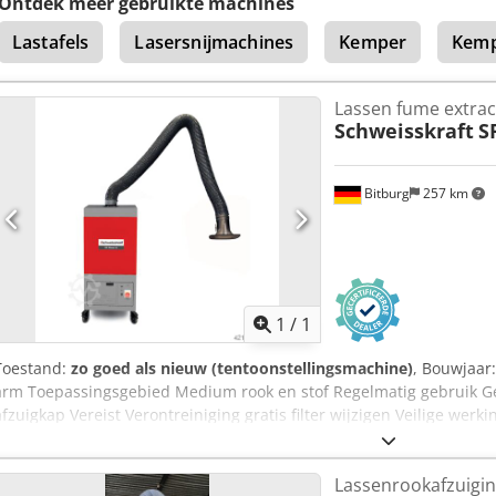
Ontdek meer gebruikte machines
capaciteit Max 950 m ³/h diameter extractie arm Ø 150 mm lengte e
Lastafels
Lasersnijmachines
Kemper
Kemp
aansluiting Ø 150 mm elektrische aansluiting 230 V / 50 Hz motor 1
afmetingen (W x D x H) 705 x 655 x 900 m m-gewicht ca. 71 kg
Lassen fume extrac
Schweisskraft
S
Bitburg
257 km
Vraag meer
1
/
1
Toestand:
zo goed als nieuw (tentoonstellingsmachine)
, Bouwjaar
arm Toepassingsgebied Medium rook en stof Regelmatig gebruik Ge
afzuigkap Vereist Verontreiniging gratis filter wijzigen Veilige werki
Hoog rendement als gevolg van de lange Levensduur van het filter 
toezicht op de filter Extractor kap 360 graden draaien en draaibar
Lassenrookafzuigi
(optioneel) Verlichting van de werkplek (optioneel) Technische gege