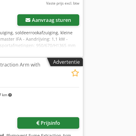
Vaste prijs excl. btw
Aanvraag sturen
fzuiging, soldeerrookafzuiging, kleine
master IFA - Aandrijving: 1,1 kW -
nsportafmetingen: 950/670/H1365 mm
Advertentie
traction Arm with
7 km
Prijsinfo
rd
, Plymovent Fume Extraction Arm