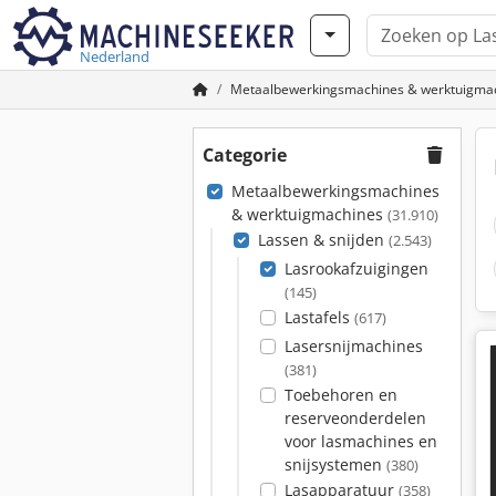
Nederland
Metaalbewerkingsmachines & werktuigma
Categorie
Metaalbewerkingsmachines
& werktuigmachines
(31.910)
Lassen & snijden
(2.543)
Lasrookafzuigingen
(145)
Lastafels
(617)
Lasersnijmachines
(381)
Toebehoren en
reserveonderdelen
voor lasmachines en
snijsystemen
(380)
Lasapparatuur
(358)