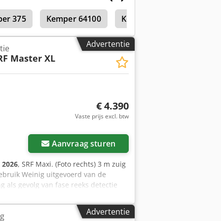
xtractie arm 2 m diameter zuig
er 375
Kemper 64100
Kemper Champion 375
,1 kW geluidsdruk niveau 72 dB(A)
Advertentie
tie
RF Master XL
€ 4.390
Vaste prijs excl. btw
 foto's aan
Aanvraag sturen
:
2026
, SRF Maxi. (Foto rechts) 3 m zuig
bruik Weinig uitgevoerd van de
ng als gevolg van fase reeks detectie
Eigenschappen Veilige werking via het
e Automatische start/stop systeem
Advertentie
ng
vens Procedure 2-speed Filter type