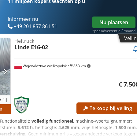
11 miljoen kopers
wachten op u
Informeer nu
Nu plaatsen
+49 201 857 861 51
*per advertentie / maand
Veili
Heftruck
Linde
E16-02
Województwo wielkopolskie
853 km
€ 7.50
/
11
Te koop bij veiling
s
 Functionaliteit:
volledig functioneel
, machine-/voertuignummer:
jfsturen:
5.612 h
, hefhoogte:
4.625 mm
, vrije hefhoogte:
1.500 mm
,
jverschuiving
, Geen minimumprijs – gegarandeerde verkoop tegen