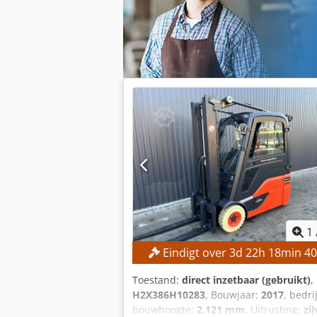
1
Eindigt over
3
d
22
h
18
min
38
Toestand:
direct inzetbaar (gebruikt)
,
H2X386H10283
, Bouwjaar:
2017
, bedri
bouwhoogte:
2.121 mm
, Uitrusting:
zi