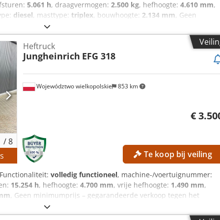
jfsturen:
5.061 h
, draagvermogen:
2.500 kg
, hefhoogte:
4.610 mm
,
ype:
diesel
, masttype:
triplex
, bouwhoogte:
2.134 mm
, Geen
op tegen het hoogste bod! TECHNISCHE DETAILS Draagvermogen:
hoogte: 4.610 mm Vrije hefhoogte: 1.394 mm Masttype: Triplex
Veili
Heftruck
Superelastische band, zwart Type achterband: Superelastische
Jungheinrich
EFG 318
MACHINE DETAILS Aandrijf type: Diesel Bedrijfstijden: 5.061,0 uur
fjck Eigen gewicht: 4.648 kg UITRUSTING - Verlichting -
edaal - 3 LED-werklampen
Województwo wielkopolskie
853 km
€ 3.50
1
/
8
Te koop bij veiling
s
 Functionaliteit:
volledig functioneel
, machine-/voertuignummer:
ren:
15.254 h
, hefhoogte:
4.700 mm
, vrije hefhoogte:
1.490 mm
,
 mm
, Geen minimumprijs – gegarandeerde verkoop tegen het
S Vrije heffhoogte: 1.490 mm Heffhoogte: 4.700 mm Bouwhoogte:
riplex Batterijspanning: 48 V Batterijcapaciteit: 625 Ah