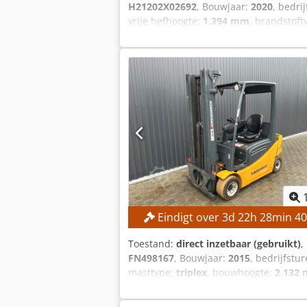
H21202X02692
, Bouwjaar:
2020
, bedri
vrije hefhoogte:
1.394 mm
, brandstoft
minimum prijs – gegarandeerde verko
2.500 kg Lastzwaartepunt: 500 mm Hef
Bouwhoogte: 2.134 mm Type voorband: 
band, zwart Staat van de banden: 70% 
Motorvermogen: 45 kW Dodpfx Aozpyibsg
Zijverschuiving - Bediening met één p
Eindigt over
3
d
22
h
28
min
38
Toestand:
direct inzetbaar (gebruikt)
,
FN498167
, Bouwjaar:
2015
, bedrijfstu
masttype:
triplex
, bouwhoogte:
2.132
hoogste bod! TECHNISCHE SPECIFICATIE
2.132 mm MACHINEGEGEVENS Masttype: T