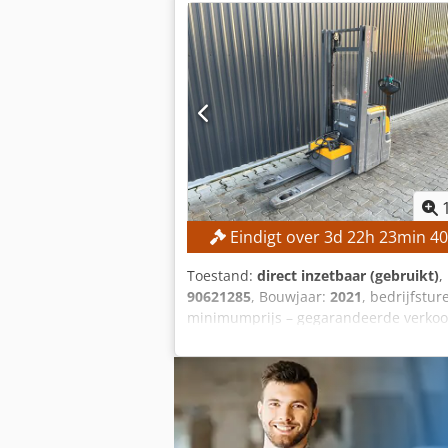
Bouwjaar batterij: 2015 Dcodpfx Agjzrl
Bedrijfstijden: 15.254 uur UITRUSTING 
de vorkendrager Acculader Externe ref
Eindigt over
3
d
22
h
23
min
38
Toestand:
direct inzetbaar (gebruikt)
,
90621285
, Bouwjaar:
2021
, bedrijfstur
minimumprijs – gegarandeerde verkoo
2.800 mm Bouwhoogte: 1.950 mm MACH
ionbatterij Bedrijfsuren: 560 uur UITR
referentie: SL1145SP