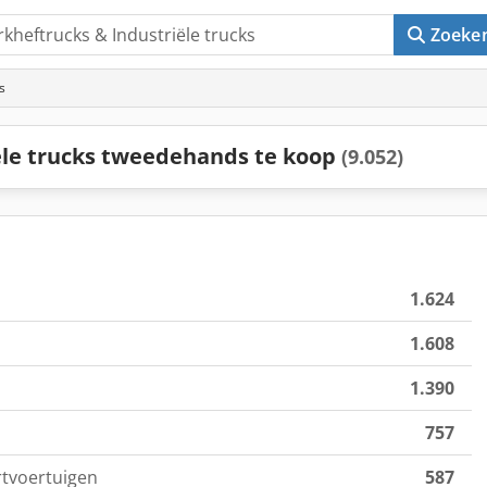
Zoeke
s
ële trucks tweedehands te koop
(9.052)
1.624
1.608
1.390
757
rtvoertuigen
587