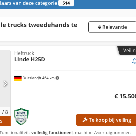
aars van deze categorie
514
ële trucks tweedehands te
Relevantie
Veili
Heftruck
Linde
H25D
Duitsland
464 km
€ 15.50
1
/
8
Te koop bij veiling
s
 Functionaliteit:
volledig functioneel
, machine-/voertuignummer: