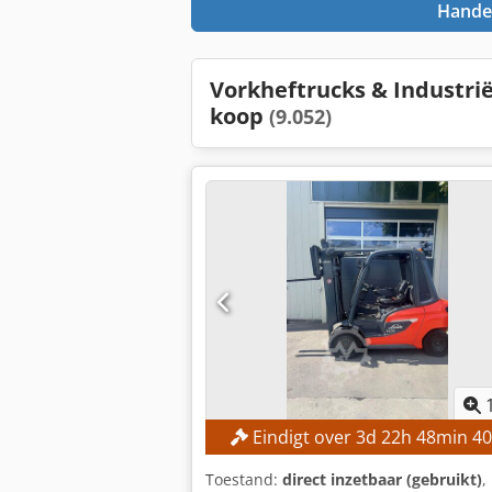
Handel
Vorkheftrucks & Industri
koop
(9.052)
Eindigt over
3
d
22
h
48
min
38
Toestand:
direct inzetbaar (gebruikt)
,