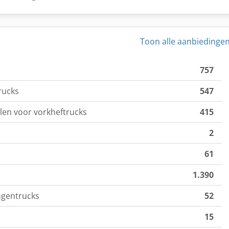
Toon alle aanbiedinge
757
rucks
547
len voor vorkheftrucks
415
2
61
1.390
gentrucks
52
15