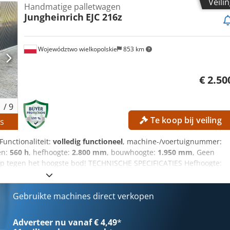
Veili
Handmatige palletwagen
xgsfsk Hydraulische ventielen: 3e/4e ventiel op de vorkendrager
Jungheinrich
EJC 216z
Triplex-hefmast met vrije heffhoogte 3e/4e hydraulisch ventiel op
erentie: SL9789SP
Województwo wielkopolskie
853 km
€ 2.50
1
/
9
Te koop bij veiling
s
 Functionaliteit:
volledig functioneel
, machine-/voertuignummer:
en:
560 h
, hefhoogte:
2.800 mm
, bouwhoogte:
1.950 mm
, Geen
p tegen het hoogste bod! TECHNISCHE SPECIFICATIES Hefhoogte:
INEGEGEVENS Masttype: Standaardmast Batterijtype: Lithium-
USTING Initiële heffunctie Dsdpszrlw Asfx Agfeck Lader Externe
Gebruikte machines direct verkopen
Adverteer nu vanaf € 4,49
*