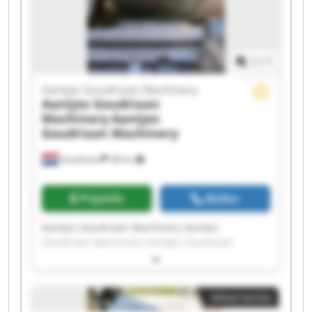
Aantjes Goudriaan Machinery Aantjes
Goudriaan Machinery Aantjes Goudriaan
Machinery Aantjes Goudriaan Machinery
1
/
1
Aantjes Goudriaan Machinery
Aantjes Goudriaan
Machinery
Aantjes
Goudriaan Machinery
Goudriaan
38 km
Prijsinfo
Bellen
Aantjes Goudriaan Machinery Aantjes
Goudriaan Machinery Aantjes Goudriaan
Machinery Aantjes Goudriaan Machinery
Aantjes Goudriaan Machinery Aantjes
Goudriaan Machinery Aantjes Goudriaan
Advertentie
Machinery Aantjes Goudriaan Machinery