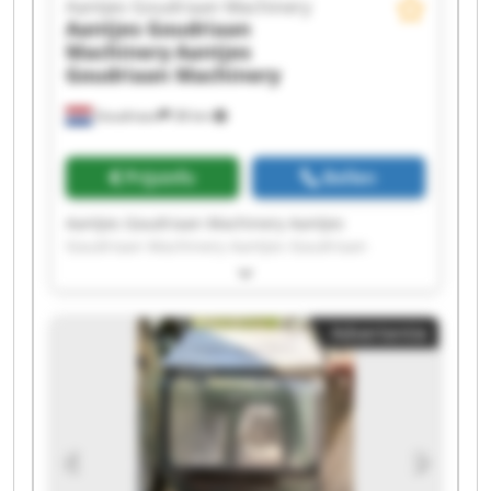
Aantjes Goudriaan Machinery
Aantjes Goudriaan
Machinery
Aantjes
Goudriaan Machinery
Goudriaan
38 km
Prijsinfo
Bellen
Aantjes Goudriaan Machinery Aantjes
Goudriaan Machinery Aantjes Goudriaan
Machinery Aantjes Goudriaan Machinery
Aantjes Goudriaan Machinery Aantjes
Goudriaan Machinery Aantjes Goudriaan
Advertentie
Machinery Aantjes Goudriaan Machinery
Aantjes Goudriaan Machinery Aantjes
Goudriaan Machinery Aantjes Goudriaan
Machinery Aantjes Goudriaan Machinery
Aantjes Goudriaan Machinery Aantjes
Goudriaan Machinery Aantjes Goudriaan
Machinery Aantjes Goudriaan Machinery