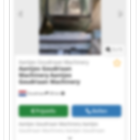
1
/
1
Aantjes Goudriaan Machinery
Aantjes Goudriaan
Machinery
Aantjes
Goudriaan Machinery
Goudriaan
38 km
Prijsinfo
Bellen
Aantjes Goudriaan Machinery Aantjes
Goudriaan Machinery Aantjes Goudriaan
Machinery Aantjes Goudriaan Machinery