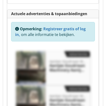
Actuele advertenties & topaanbiedingen
Opmerking:
Registreer gratis of log
in,
om alle informatie te bekijken.
Advertentie
Aantjes Goudriaan Machinery
Aantjes Goudriaan
Machinery Aantjes
Goudriaan
Machinery
Advertentie
Aantjes Goudriaan Machinery
Aantjes Goudriaan
Machinery Aantjes