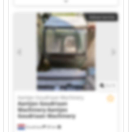
Aantjes Goudriaan Machinery Aantjes
Goudriaan Machinery Aantjes Goudriaan
Advertentie
Machinery Aantjes Goudriaan Machinery
Aantjes Goudriaan Machinery Aantjes
Goudriaan Machinery Aantjes Goudriaan
Machinery Aantjes Goudriaan Machinery
Aantjes Goudriaan Machinery Aantjes
Goudriaan Machinery Aantjes Goudriaan
Machinery Aantjes Goudriaan Machinery
Aantjes Goudriaan Machinery Aantjes
Goudriaan Machinery Aantjes Goudriaan
Machinery Aantjes Goudriaan Machinery
1
/
1
Aantjes Goudriaan Machinery
Aantjes Goudriaan
Machinery
Aantjes
Goudriaan Machinery
Goudriaan
38 km