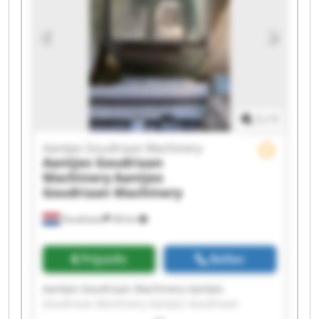
Machinery Aantjes Goudriaan Machinery
Aantjes Goudriaan Machinery Aantjes
Goudriaan Machinery Aantjes Goudriaan
Machinery Aantjes Goudriaan Machinery
Aantjes Goudriaan Machinery Aantjes
Goudriaan Machinery Aantjes Goudriaan
Machinery Aantjes Goudriaan Machinery
1
/
1
Aantjes Goudriaan Machinery
Aantjes Goudriaan
Machinery
Aantjes
Goudriaan Machinery
Goudriaan
38 km
Prijsinfo
Bellen
Aantjes Goudriaan Machinery Aantjes
Goudriaan Machinery Aantjes Goudriaan
Machinery Aantjes Goudriaan Machinery