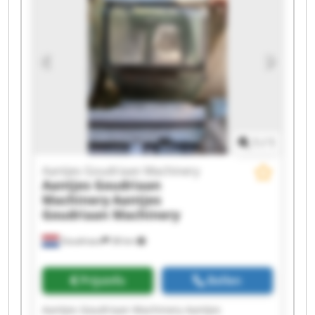
Goudriaan Machinery Aantjes Goudriaan
Machinery Aantjes Goudriaan Machinery
Aantjes Goudriaan Machinery Aantjes
Goudriaan Machinery Aantjes Goudriaan
Machinery Aantjes Goudriaan Machinery
Aantjes Goudriaan Machinery Aantjes
Goudriaan Machinery Aantjes Goudriaan
Machinery Aantjes Goudriaan Machinery
1
/
1
Aantjes Goudriaan Machinery
Aantjes Goudriaan
Machinery
Aantjes
Goudriaan Machinery
Goudriaan
38 km
Prijsinfo
Bellen
Aantjes Goudriaan Machinery Aantjes