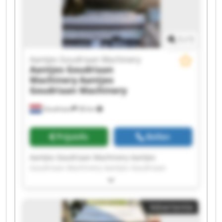
Goudriaan Machinery Aantjes Goudriaan
Machinery Aantjes Goudriaan Machinery
1
/
1
Aantjes Goudriaan Machinery
Aantjes Goudriaan
Machinery
Aantjes
Goudriaan Machinery
Goudriaan
38 km
Prijsinfo
Bellen
Aantjes Goudriaan Machinery Aantjes
Goudriaan Machinery Aantjes Goudriaan
Machinery Aantjes Goudriaan Machinery
Aantjes Goudriaan Machinery Aantjes
Goudriaan Machinery Aantjes Goudriaan
Advertentie
Machinery Aantjes Goudriaan Machinery
Aantjes Goudriaan Machinery Aantjes