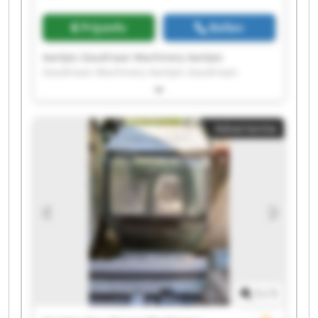
Prijsinfo
Bellen
Aantjes Goudriaan Machinery Aantjes
Goudriaan Machinery Aantjes Goudriaan
Machinery Aantjes Goudriaan Machinery
Aantjes Goudriaan Machinery Aantjes
Goudriaan Machinery Aantjes Goudriaan
Advertentie
Machinery Aantjes Goudriaan Machinery
Aantjes Goudriaan Machinery Aantjes
Goudriaan Machinery Aantjes Goudriaan
Machinery Aantjes Goudriaan Machinery
Aantjes Goudriaan Machinery Aantjes
Goudriaan Machinery Aantjes Goudriaan
Machinery Aantjes Goudriaan Machinery
Aantjes Goudriaan Machinery Aantjes
Goudriaan Machinery Aantjes Goudriaan
Machinery Aantjes Goudriaan Machinery
1
/
1