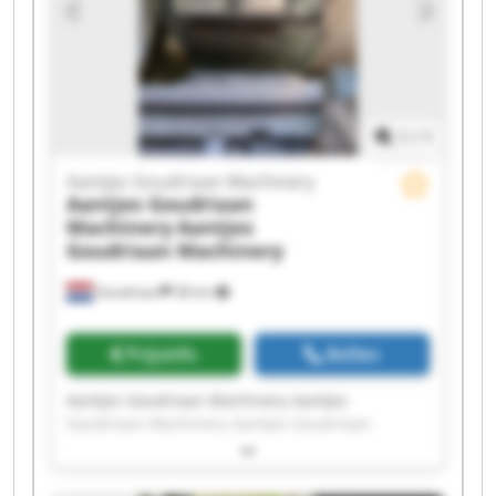
Goudriaan Machinery Aantjes Goudriaan
Machinery Aantjes Goudriaan Machinery
Aantjes Goudriaan Machinery Aantjes
Goudriaan Machinery Aantjes Goudriaan
Machinery Aantjes Goudriaan Machinery
1
/
1
Aantjes Goudriaan Machinery
Aantjes Goudriaan
Machinery
Aantjes
Goudriaan Machinery
Goudriaan
38 km
Prijsinfo
Bellen
Aantjes Goudriaan Machinery Aantjes
Goudriaan Machinery Aantjes Goudriaan
Machinery Aantjes Goudriaan Machinery
Aantjes Goudriaan Machinery Aantjes
Goudriaan Machinery Aantjes Goudriaan