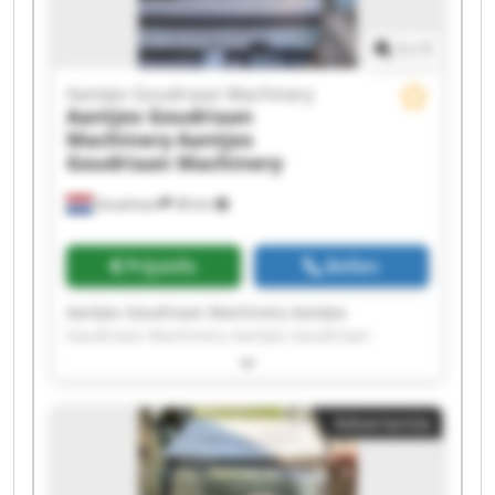
Machinery Aantjes Goudriaan Machinery
1
/
1
Aantjes Goudriaan Machinery
Aantjes Goudriaan
Machinery
Aantjes
Goudriaan Machinery
Goudriaan
38 km
Prijsinfo
Bellen
Aantjes Goudriaan Machinery Aantjes
Goudriaan Machinery Aantjes Goudriaan
Machinery Aantjes Goudriaan Machinery
Aantjes Goudriaan Machinery Aantjes
Goudriaan Machinery Aantjes Goudriaan
Advertentie
Machinery Aantjes Goudriaan Machinery
Aantjes Goudriaan Machinery Aantjes
Goudriaan Machinery Aantjes Goudriaan