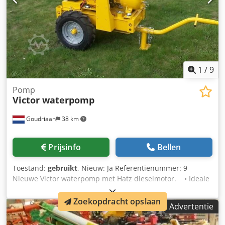
1
/
9
Pomp
Victor waterpomp
Goudriaan
38 km
Prijsinfo
Bellen
Toestand:
gebruikt
, Nieuw: Ja Referentienummer: 9
Nieuwe Victor waterpomp met Hatz dieselmotor. • Ideale
waterpomp voor bij het sleepslang bemesten • Maximale
capaciteit 100m3 bij 1,5 bar, 4" pomp. • De pomp is naar
Zoekopdracht opslaan
Advertentie
wens te leveren met afstandsbediening voor aan/uit,
hoger/lager toerental. • Mooie compacte pomp.