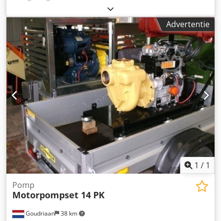
nominaal stroom: 71 A maximale capaciteit: tot 550 m³/h
model • Wordt standaard geleverd met nozzle
maximale opvoerhoogte: tot 26 m maximale diameter vaste
22/24/26mm en pakking • Flensaansluiting: steek
deeltjes: 60 mm toelaatbaar drogestofgehalte: tot 50%
Advertentie
130/146mm • 6 gats 10,5mm • Vaste hoek van 24° •
(gewicht) rotatiesnelheid: 960 tpm isolatieklasse motor: F
Lxb = 833x501 • 9,6kg Djdpfx Asy Ardyodwekr Staat:
maximale mediumtemperatuur: 40°C maximale
Nieuw Bouwjaar: 2024
onderdompeldiepte: 20 m voedingskabel: 20 m, H07RN-F
mogelijkheid tot directe start (DOL) of via softstarter /
frequentieregelaar fabrieksmatige zuigkorf en roerder.
Staat van het apparaat - de pomp is: nieuw en ongebruikt
een showroommodel wordt geleverd met een garantie van
60 dagen direct beschikbaar voor verkoop. Dkodpfxszlz T
Hs Adwsr
1
/
1
Pomp
Motorpompset 14 PK
Goudriaan
38 km