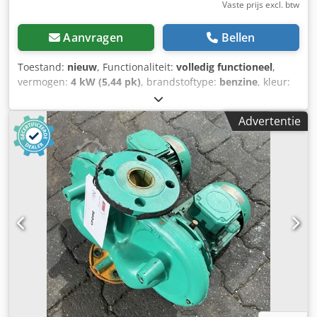
Vaste prijs excl. btw
Aanvragen
Bellen
Toestand:
nieuw
, Functionaliteit:
volledig functioneel
,
vermogen:
4 kW (5,44 pk)
, brandstoftype:
benzine
, kleur:
blauw
, bedrijfsklaar gewicht:
53 kg
, Bouwjaar:
2026
, Caffini
Libellula 1-3 membraanpomp – NIEUW | identiek aan
Advertentie
Wacker Neuson PDI 3A & AMT 337G-96B | Opvoerhoogte 7
m | Capaciteit 333 l/min | Drukaansluiting 80 mm | Honda
benzinemotor GX 160 | Gewicht 53,5 kg | Vaste stoffen tot
6 cm | Incl. onderstel & toebehoren Technische gegevens:
Dkjdpfezh Exxsx Adwor Fabrikant: Caffini Model: Libellula
1-3 Staat: NIEUW Gewicht: 53,5 kg Opvoerhoogte: 7 m
Capaciteit: 333 l/min Drukaansluiting: 80 mm Motor:
Honda GX 160 benzinemotor Motorvermogen: 4,0 kW Vaste
stoffen: tot 6 cm Toebehoren: onderstel, aansluitkit,
zuigkorf Highlights & uitrusting: - Membraanpomp voor
veeleisende toepassingen – ideaal voor slib, vuilwater &
vaste stoffen - Identiek aan Wacker Neuson PDI 3A & AMT
337G-96B – compatibel & bewezen - Krachtige Honda-