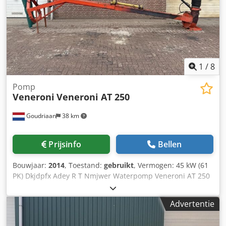
videobellen aan.
1
/
8
Pomp
Veneroni
Veneroni AT 250
Goudriaan
38 km
Prijsinfo
Bellen
Bouwjaar:
2014
, Toestand:
gebruikt
, Vermogen: 45 kW (61
PK) Dkjdpfx Adey R T Nmjwer Waterpomp Veneroni AT 250
6 meter • Cap. 792 m3/h • Benodigd vermogen 45 pk •
Framelengte 6000 mm • Werkdiepte 4.500mm •
Advertentie
Robuust frame • Compleet met aftakas • Nette pomp!
Staat: Gebruikt Bouwjaar: 2014