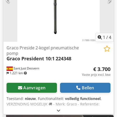
1
/
4
Graco Preside 2-kogel pneumatische
pomp
Graco President 10:1
224348
€ 3.700
Sant Just Desvern
1.221 km
Vaste prijs excl. btw
Aanvragen
Bellen
Toestand:
nieuw
, Functionaliteit:
volledig functioneel
,
VERZENDING MOGELIJK 🚚 - Merk: Graco - Referentie:
224348 - UPC-code: 633955604346 - Algemene industrie -
Toepassing: Watergedragen, oplosmiddelhoudend, High