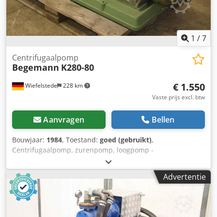
1
/
7
Centrifugaalpomp
Begemann
K280-80
€ 1.550
Wiefelstede
228 km
Vaste prijs excl. btw
Aanvragen
Bellen
Bouwjaar:
1984
, Toestand:
goed (gebruikt)
,
Centrifugaalpomp, zurenpomp, loogpomp -
Motorvermogen: 11 kW - Toerental: 1440 t/min - Capaciteit:
40 m³/h - Aansluiting leiding ingang: DN80 Djdsb A R
Advertentie
Iyopfx Adwekr - Aansluiting leiding uitgang: DN80 -
Afmetingen: 1550/550/H550 mm - Gewicht: 240 kg