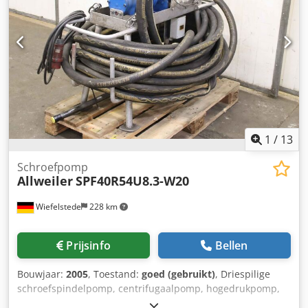
1
/
13
Schroefpomp
Allweiler
SPF40R54U8.3-W20
Wiefelstede
228 km
Prijsinfo
Bellen
Bouwjaar:
2005
, Toestand:
goed (gebruikt)
, Driespilige
schroefspindelpomp, centrifugaalpomp, hogedrukpomp,
smeerolie-/oliepomp, drievoudige schroefpomp -