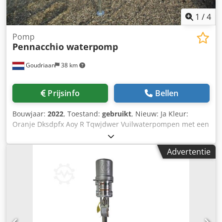
1
/
4
Pomp
Pennacchio waterpomp
Goudriaan
38 km
Prijsinfo
Bellen
Bouwjaar:
2022
, Toestand:
gebruikt
, Nieuw: Ja Kleur:
Oranje Dksdpfx Aoy R Tqwjdwer Vuilwaterpompen met een
grote capaciteit en een geringe opvoerhoogte en benodigd
vermogen. De pomptypen zijn compleet uitgevoerd met
Advertentie
robuust frame, vanaf 4 meter met rubber koppeling en
schokdemper. Verder zijn de pompen voorzien van een
zelfsmerende lager. Staat: Nieuw Bouwjaar: 2022