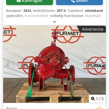
Aanvragen
Bellen
Bouwjaar:
2023
, bedrijfsturen:
207 h
, Toestand:
uitstekend
(gebruikt)
, Functionaliteit:
volledig functioneel
, Maximale
pompdruk: 55 bar, pompcapaciteit: 3 - 30 m³/h,
opvangtrechter: 300 liter, gewicht: 2.450 kg, inclusief
Advertentie
transportslangen. Dodpfx Adjznwtzjwokr
1
/
5
Pomp