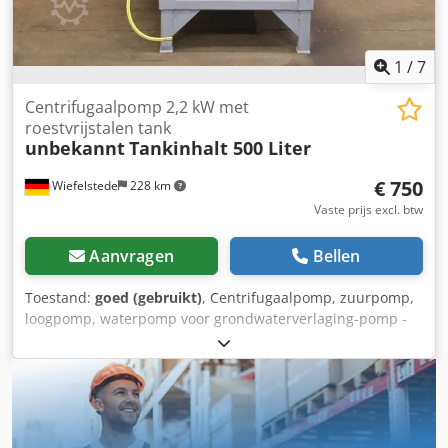
1
/
7
Centrifugaalpomp 2,2 kW met
roestvrijstalen tank
unbekannt
Tankinhalt 500 Liter
€ 750
Wiefelstede
228 km
Vaste prijs excl. btw
Aanvragen
Bellen
Toestand:
goed (gebruikt)
, Centrifugaalpomp, zuurpomp,
loogpomp, waterpomp voor grondwaterverlaging-pomp -
Centrifugaalpomp: met roestvrijstalen tank - Motor: 2,2 kW
- Capaciteit: 1900 l/min - Opvoerhoogte: 15 m -
Tankinhoud: ca. 500 liter - Totale afmetingen:
1080/920/H1190 mm - Gewicht: 126 kg Dkodpoyf Augofx
Adwsr