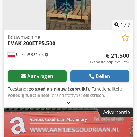
1
/
7
Bouwmachine
EVAK
200ETP5.500
€ 21.500
Ustroń
982 km
EXW Vaste prijs excl. btw
Aanvragen
Bellen
Toestand:
zo goed als nieuw (gebruikt)
, Functionaliteit:
volledig functioneel
, brandstoftype:
elektrisch
,
totaalgewicht:
900 kg
, hefhoogte:
26 mm
, rijconditie:
100
%
, Bouwjaar:
2025
, hydraulische volumestroom:
9.000
Advertentie
l/min
, Te koop: een nieuwe, ongebruikte, showroommodel
dompelbare slurrypomp van EVAK, type ETP, ontworpen
voor het pompen van zware en sterk abrasieve slurries. De
pomp is een aantrekkelijk geprijsd alternatief voor