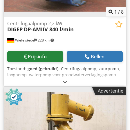
1
/
8
Centrifugaalpomp 2,2 kW
DIGEP
DP-AMIIV 840 l/min
Wiefelstede
228 km
Prijsinfo
Bellen
Toestand:
goed (gebruikt)
, Centrifugaalpomp, zuurpomp,
loogpomp, waterpomp voor grondwaterverlagingspomp
Dkodpfx Adsv Ai Epjwsr -Fabrikant: DIGEP Diósgyor
Maschinenfabrik, centrifugaalpomp type DP-AMIIV -Motor:
Advertentie
Evig 2,2 kW - Prestaties: 14 l/s / 840 l/min / 50,4 m³/u -
Leveringshoogte: 8 m -Buisaansluiting ingang: Ø 100 mm -
Buisaansluiting uitgang: Ø 75 mm -Afmetingen:
580/290/H380 mm -Gewicht: 83 kg