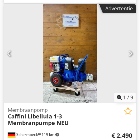
Fabrikant: Allweiler, schroefpomp type SPF40R54U8.3-W20
Advertentie
met slangpakket - Capaciteit: 3,4 l/min - Druk: 3 bar -
Motor: 0,7 kW / 1800 tpm - Slangpakket: lengte 1x 60 m / 1x
6 m - Afmetingen: 1230/900/H960 mm Dodpjpid D Isfx
Adwekr - Gewicht: 160 kg
1
/
9
Membraanpomp
Caffini
Libellula 1-3
Membranpumpe NEU
€ 2.490
Schermbeck
119 km