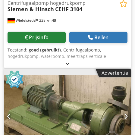
Centrifugaalpomp hogedrukpomp
Siemen & Hinsch
CEHF 3104
Wiefelstede
228 km
Prijsinfo
Bellen
Toestand:
goed (gebruikt)
, Centrifugaalpomp,
hogedrukpomp, waterpomp, meertraps verticale
centrifugaalpomp -Fabrikant: Siemen Hinsch,
zijkanaalpomp type CEHF 3104 -Motor: AEG 22 kW / 2915
Advertentie
tpm -Afmetingen: 1680/800/H990 mm -Gewicht: 394 kg
Dedpfx Ajhn S Slodwekr