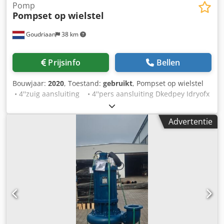
Pomp
Pompset op wielstel
Goudriaan
38 km
Prijsinfo
Bellen
Bouwjaar:
2020
, Toestand:
gebruikt
, Pompset op wielstel
• 4''zuig aansluiting • 4''pers aansluiting Dkedpey Idryofx
Adwjr • Voorzien van hand pomp • Incl zuigslang Staat:
Gebruikt Bouwjaar: 2020
Advertentie