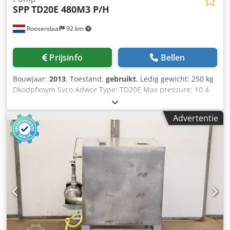
SPP
TD20E 480M3 P/H
Roosendaal
92 km
Prijsinfo
Bellen
Bouwjaar:
2013
, Toestand:
gebruikt
, Ledig gewicht: 250 kg
Dkodpfxoym Svco Adwor Type: TD20E Max pressure: 10.4
Bar Flow: 480M3 P/H Suction dimension in cm: 20 cm
Discharge dimension in cm: 20 cm Used for: water Approx.
Advertentie
wweight in kg: 250kg werkuren: 386 since new