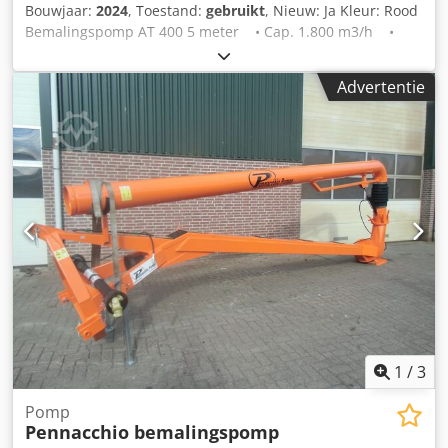
Bouwjaar:
2024
, Toestand:
gebruikt
, Nieuw: Ja Kleur: Rood
Bemalingspomp AT 400 5 meter • Cap. 1.800 m3/h •
Benodigd vermogen 85 pk • Frame lengte 5m (ook in 4m
en 6m) • Werkdiepte 3.60m Djdpfx Adsy R Tq Rjwjkr •
Advertentie
Robuust frame • Compleet met aftakas Staat: Nieuw
Bouwjaar: 2024
1
/
3
Pomp
Pennacchio bemalingspomp