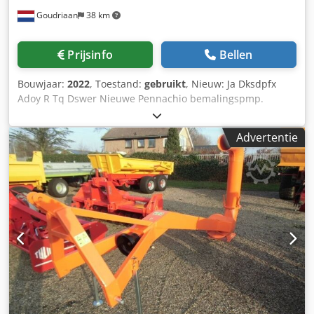
Goudriaan
38 km
Prijsinfo
Bellen
Bouwjaar:
2022
, Toestand:
gebruikt
, Nieuw: Ja Dksdpfx
Adoy R Tq Dswer Nieuwe Pennachio bemalingspmp.
Buisdiameter 25 cm, frame lengte 6 meter. Capaciteit
792m3 per uur. 45 pk benodigd vermogen. Staat: Nieuw
Advertentie
Bouwjaar: 2022