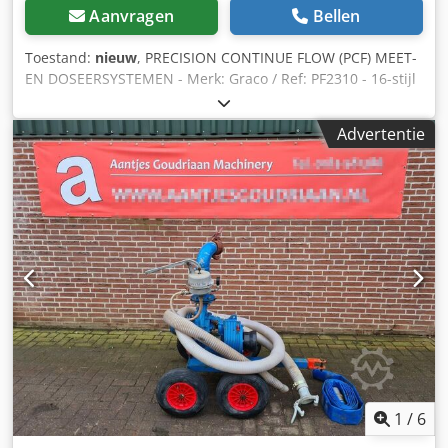
Aanvragen
Bellen
Toestand:
nieuw
, PRECISION CONTINUE FLOW (PCF) MEET-
EN DOSEERSYSTEMEN - Merk: Graco / Ref: PF2310 - 16-stijl
100-240 VAC op een kar gemonteerd PCF-systeem met
kitregelaar, hoge-resolutiemeter en DeviceNet-
Advertentie
gebruikersinterface - Internationale verzending Dodpfxev
Tmfzo Adwokr - 1 jaar garantie
1
/
6