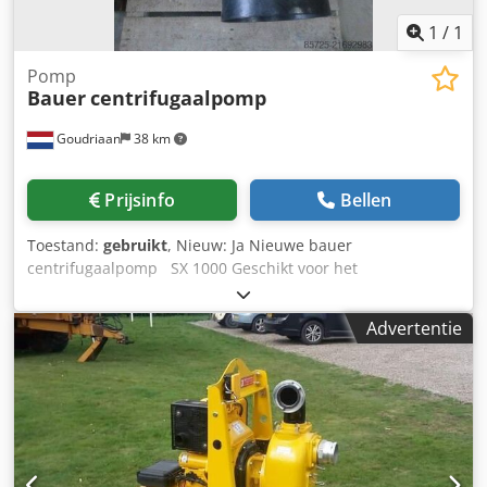
1
/
1
Pomp
Bauer
centrifugaalpomp
Goudriaan
38 km
Prijsinfo
Bellen
Toestand:
gebruikt
, Nieuw: Ja Nieuwe bauer
centrifugaalpomp SX 1000 Geschikt voor het
sleepslangbemesten 80-300m3 per uur Dkodsy Aav Depfx
Adwer 9,2-13 bar Diverse gebruikte, gereviseerde pompen
Advertentie
en onderdelen op voorraad Ook andere benodigdheden
voor het sleepslang bemesten Staat: Nieuw