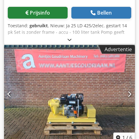
Prijsinfo
Bellen
Toestand:
gebruikt
, Nieuw: Ja 25 LD 425/2elec. gestart 14
pk Set is zonder frame - accu - 100 liter tank Pomp geeft
bij: 2500 liter - 1.0 bar 1500 liter - 1.5 bar 1100 liter - 2.0
bar 600 liter - 2.5 bar Staat: Nieuw Dkjdpfjy Ardmjx Adwjr
Advertentie
1
/
6