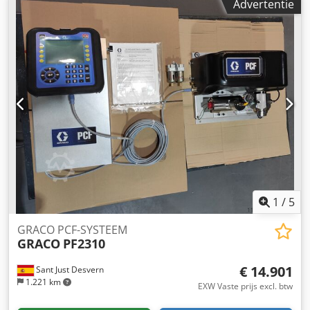
Advertentie
Solids, beitsen, vernis - Behuizing: roestvrij staal -
Maximaal debiet: 11,36 l/min bij 60 cycli - Maximale
werkdruk: 25 bar - Maximale luchtinlaatdruk: 12,41 bar -
Drukverhouding: 10:1 - Pneumatische zuigerpomp -
Maximale bedrijfstemperatuur: 82 °C - Nieuw product - 1
jaar garantie (behalve elektrische apparaten en producten
van andere fabrikanten) - Verzending of afhalen in de
winkel mogelijk - 21% btw niet inbegrepen - BTW
inbegrepen. Bedrijven die geregistreerd staan bij VIES of
een btw-nummer hebben, kunnen btw-vrije aankopen
aanvragen. - Douane- en tariefkosten zijn voor rekening
van de koper bij import (Incoterm: DAP) Dodpjwqfgdofx
Adwjkr
1
/
5
GRACO PCF-SYSTEEM
GRACO
PF2310
€ 14.901
Sant Just Desvern
1.221 km
EXW Vaste prijs excl. btw