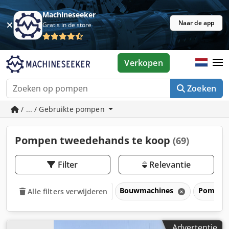
Machineseeker
Naar de app
Gratis in de store
Verkopen
Zoeken
/ ... / Gebruikte pompen
Pompen tweedehands te koop
(69)
Filter
Relevantie
Bouwmachines
Pompe
Alle filters verwijderen
Advertentie