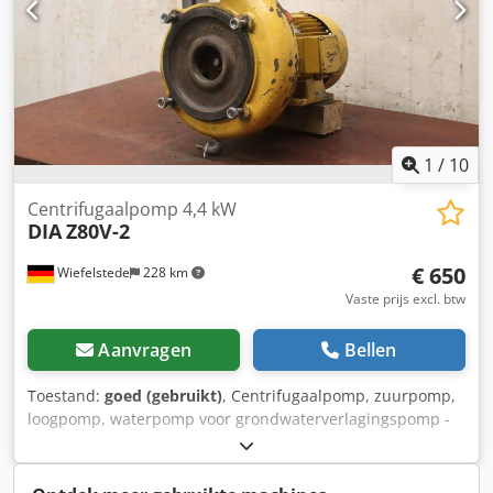
1
/
10
Centrifugaalpomp 4,4 kW
DIA
Z80V-2
€ 650
Wiefelstede
228 km
Vaste prijs excl. btw
Aanvragen
Bellen
Toestand:
goed (gebruikt)
, Centrifugaalpomp, zuurpomp,
loogpomp, waterpomp voor grondwaterverlagingspomp -
Fabrikant: DIA, centrifugaalpomp type Z80V-2 -Motor:
Bauknecht 4,4 kW - Prestatie: m³/u -Buisaansluiting ingang:
Ø 80 mm -Buisaansluiting uitgang: Ø 95 mm Dkodsvvt