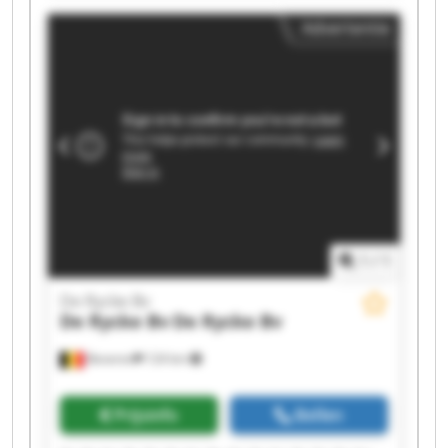
Bv De Rycke Bv De Rycke Bv De Rycke Bv De
Advertentie
Rycke Bv De Rycke Bv
1
/
1
De Rycke Bv
De Rycke Bv
De Rycke Bv
Beveren
124 km
Prijsinfo
Bellen