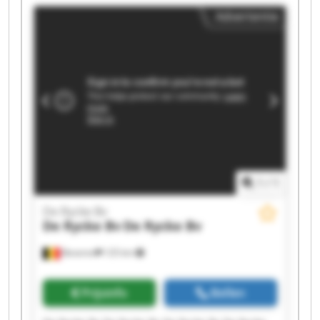
Bv De Rycke Bv De Rycke Bv De Rycke Bv De
Advertentie
Rycke Bv De Rycke Bv
1
/
1
De Rycke Bv
De Rycke Bv
De Rycke Bv
Beveren
125 km
Prijsinfo
Bellen