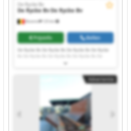
De Rycke Bv
De Rycke Bv
De Rycke Bv
Beveren
125 km
Prijsinfo
Bellen
De Rycke Bv De Rycke Bv De Rycke Bv De Rycke
Bv De Rycke Bv De Rycke Bv De Rycke Bv De
Rycke Bv De Rycke Bv De Rycke Bv De Rycke Bv
De Rycke Bv De Rycke Bv De Rycke Bv De Rycke
Bv De Rycke Bv De Rycke Bv De Rycke Bv De
Advertentie
Rycke Bv De Rycke Bv