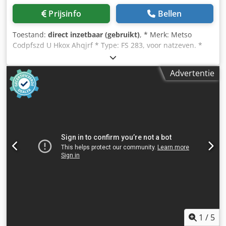
Prijsinfo
Bellen
Toestand:
direct inzetbaar (gebruikt)
, * Merk: Metso
Codpfszd U Hkox Ahqjrf * Type: FS 283, voor natzeven. *
Zeefoppervlak: 6000 x 1600 mm – 3 dekken. * Incl.: 37 kW
elektromotor en afvoertrog. * Op voorraad: 3 stuks.
Advertentie
1
/
5