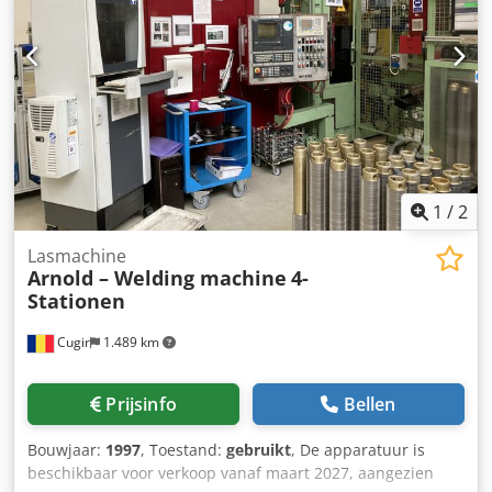
Gewicht: 1535 kg Waterverbruik: 1,0 m³/u Crjdpfjwdidmex
Ahqjf Wateraansluiting: Hoge druk: 40 bar; Gemiddelde
druk: 8 bar; Lage druk: 2-3 bar Waterinlaat: 3/8" BSP
Afvoeraansluiting: DN100 BSP
1
/
2
Lasmachine
Arnold – Welding machine
4-
Stationen
Cugir
1.489 km
Prijsinfo
Bellen
Bouwjaar:
1997
, Toestand:
gebruikt
, De apparatuur is
beschikbaar voor verkoop vanaf maart 2027, aangezien