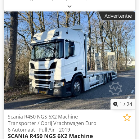
Machine Transporter / Oprij Vrachtwagen - 2019 - EURO 6 -
675DKM - APK 1-27 - Hydraulische Kleppen - Full Air - lift
Advertentie
as - Stuur as -Automaat. Lengte : 815cm Cedpfxjzqhkvs
Ahqerf Breedte : 245cm Hoogte: 108cm
Laadvermogen:14.400kg Doorlopende voorraad, zie
website. Prijzen zijn af Nuland. Van de Wert Trading B.V.
heeft een wisselende voorraad van machines, truck,
trailers en aanbouwdelen. Al onze leveringen zijn tegen
handelsprijzen in AS-IS condities zonder garanties. (zie
onze algemene voorwaarden) Voor een bezichtiging en/of
proefrit kunt u vrijblijvend een afspraak maken. Bel even
vooraf wij zijn niet constant aanwezig. Van de Wert Trading
B.V. Bedrijfsstraat 3 5391 LR Nuland
1
/
24
Scania R450 NGS 6X2 Machine
Transporter / Oprij Vrachtwagen Euro
6 Automaat - Full Air - 2019
SCANIA
R450 NGS 6X2 Machine