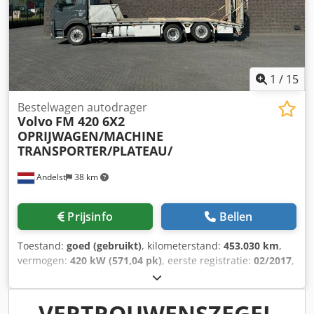
1
/
15
Bestelwagen autodrager
Volvo
FM 420 6X2
OPRIJWAGEN/MACHINE
TRANSPORTER/PLATEAU/
Andelst
38 km
Prijsinfo
Bellen
Toestand:
goed (gebruikt)
, kilometerstand:
453.030 km
,
vermogen:
420 kW (571,04 pk)
, eerste registratie:
02/2017
,
brandstoftype:
diesel
, asconfiguratie:
6x2
, brandstof:
diesel
, brandstoftankcapaciteit:
500 l
, remmen:
motorrem
,
kleur:
zwart
, bestuurderscabine:
dagcabine
, soort
VERTROUWENSZEGEL