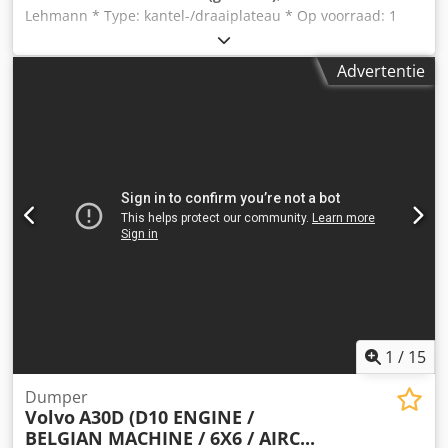
Lehmann * Type: kantel-/draaiplateau * Op voorraad: 1
stuk * 1x oppervlak: 5000 x 1000 mm - 1 laadvlak *
Aandrijving: 7,5 kW elektromotor * Inclusief: constructie
Advertentie
Cjdoyxpbzjpfx Ahqjrf
1
/
15
Dumper
Volvo
A30D (D10 ENGINE /
BELGIAN MACHINE / 6X6 / AIRC...