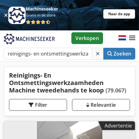
Machineseeker
Naar de app
Gratis in de store
Verkopen
Zoeken
Reinigings- En
Ontsmettingswerkzaamheden
Machine tweedehands te koop
(79.067)
Filter
Relevantie
Advertentie