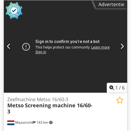
Boorcapaciteit in zacht staal 18 mm Motor 0,45 kW, 415
250 cm
Advertentie
volt Spindel 2MT Aandrijving Riem, getrapte poelies
Spindeltoerental (omg/min) 50 Hz 400-700-1200-2100-3600
Spindelslag 75 mm Doorsteekdiepte 185 mm Diameter
kolom 70 mm Tafel – werkoppervlak 250 x 164 mm Tafel –
sleufbreedte en -afstand 13 x 125 mm Voet – totale
afmetingen 240 x 360 mm Max. afstand tussen boorkop en
tafel 330 mm Cedpjzmuntofx Ahqsrf Totale hoogte 865 mm
Totale breedte 280 mm Totale diepte 600 mm Geschat
nettogewicht 77 kg De machine is uitgerust met:
Boorkopbescherming Tafelverstelling via tandheugel
Boorkop
1
/
6
Zeefmachine Metso 16/60-3
Metso
Screening machine 16/60-
3
Maastricht
143 km