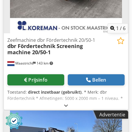
proefrit kunt u vrijblijvend een afspraak maken. Bel even
vooraf wij zijn niet constant aanwezig. Van de Wert Trading
B.V. Bedrijfsstraat 3 5391 LR Nuland Credpfjzqhkpsx Ahqof
1
/
6
Zeefmachine dbr Fördertechnik 20/50-1
dbr Fördertechnik
Screening
machine 20/50-1
Maastricht
143 km
Prijsinfo
Bellen
Toestand:
direct inzetbaar (gebruikt)
, * Merk: dbr
Fördertechnik * Afmetingen: 5000 x 2000 mm – 1 niveau. *
Aandrijving: elektromotor, 15 kW * Inbegrepen: veren en
veerdempers. Csdpfxey R Rvwo Ahqorf * Op voorraad: 2
Advertentie
stuks.