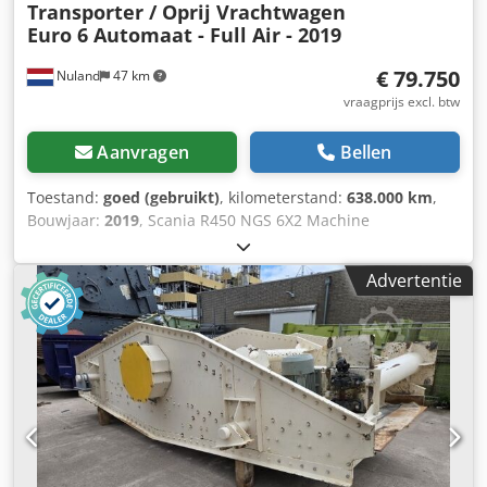
Transporter / Oprij Vrachtwagen
Euro 6 Automaat - Full Air - 2019
€ 79.750
Nuland
47 km
vraagprijs excl. btw
Aanvragen
Bellen
Toestand:
goed (gebruikt)
, kilometerstand:
638.000 km
,
Bouwjaar:
2019
, Scania R450 NGS 6X2 Machine
Transporter / Oprij Vrachtwagen Euro 6 Automaat - Full Air
- 2019 638dkm, APK 12-2026!! Nederlands kenteken, direct
Advertentie
inzetbaar! Lengte : 790cm Breedte : 254cn Hoogte: 116.5cm
Laadvermogen:14017kg Doorlopende voorraad, zie
website. Prijzen zijn af Nuland. Video kan gestuurd worden
via Whatsapp. Financial lease? Vraag naar de
mogelijkheden, Van de Wert Trading B.V. heeft een
wisselende voorraad van machines, truck, trailers en
aanbouwdelen. Al onze leveringen zijn tegen
handelsprijzen in AS-IS condities zonder garanties. (zie
onze algemene voorwaarden) Voor een bezichtiging en/of