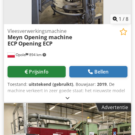
inspecteert.
1
/
8
Vleesverwerkingsmachine
Meyn Opening machine
ECP
Opening ECP
Opole
894 km
Prijsinfo
Bellen
Toestand:
uitstekend (gebruikt)
, Bouwjaar:
2019
, De
machine verkeert in zeer goede staat: het nieuwste model
is ontworpen voor het slachten en de eerste verwerking
van pluimvee en heeft een capaciteit van 13.500 vogels per
Advertentie
uur. Technische specificatie Model: 20x6" Capaciteit:
13.500 vogels/uur Levend gewicht: 1,2-4,0 kg Aantal
eenheden: 20 Beugelafstand: 6" Ijbtt Shev Avvuedfjar
Lengte (X): 2508 mm Hoogte (Y): 2985 mm Breedte (Z1):
1693 mm Breedte (Z2): 3092 mm Breedte (Z3): 2580 mm