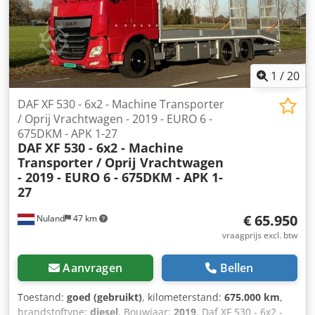
1
/
20
DAF XF 530 - 6x2 - Machine Transporter
/ Oprij Vrachtwagen - 2019 - EURO 6 -
675DKM - APK 1-27
DAF
XF 530 - 6x2 - Machine
Transporter / Oprij Vrachtwagen
- 2019 - EURO 6 - 675DKM - APK 1-
27
€ 65.950
Nuland
47 km
vraagprijs excl. btw
Aanvragen
Bellen
Toestand:
goed (gebruikt)
, kilometerstand:
675.000 km
,
brandstoftype:
diesel
, Bouwjaar:
2019
, Daf XF 530 - 6x2 -