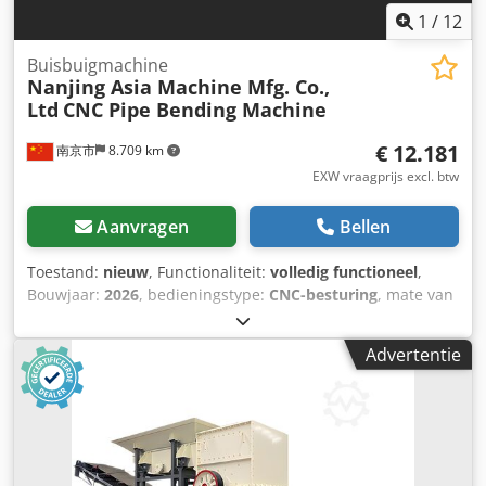
1
/
12
Buisbuigmachine
Nanjing Asia Machine Mfg. Co.,
Ltd
CNC Pipe Bending Machine
€ 12.181
南京市
8.709 km
EXW vraagprijs excl. btw
Aanvragen
Bellen
Toestand:
nieuw
, Functionaliteit:
volledig functioneel
,
Bouwjaar:
2026
, bedieningstype:
CNC-besturing
, mate van
automatisering:
automatisch
, aandrijvingstype:
hydraulisch
, controllerfabrikant:
Shenzhen ICM
Advertentie
Technology Development Co., Ltd.
, controller model:
880W02
, Buitendiameter buis (max.):
38 mm
, Buislengte
(max.):
3 mm
, Buiswanddikte (max.):
2 mm
, Buighoek
(max.):
190 °
, buigradius (max.):
200 mm
, buigradius (min.):
2 mm
, doornlengte:
150 mm
, aantal assen:
2
, tafel lengte:
3 mm
, totaalgewicht:
1.300 kg
, totale lengte:
3.900 mm
,