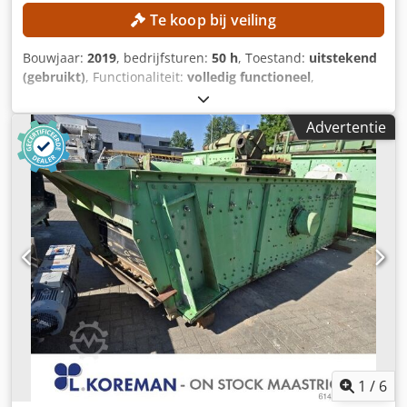
en zorgen ervoor dat de eindproducten voldoen aan
Te koop bij veiling
gespecificeerde gradatievereisten. 6. Schraapzeven: -
Verkleiningszeven worden gebruikt om te grote materialen
Bouwjaar:
2019
, bedrijfsturen:
50 h
, Toestand:
uitstekend
te verwijderen voordat ze de primaire breker bereiken. Dit
(gebruikt)
, Functionaliteit:
volledig functioneel
,
helpt om het breekproces te optimaliseren en schade aan
werkstuklengte (max.):
40 mm
, Geen minimumprijs –
de apparatuur te voorkomen. 7. Wasapparatuur: -
gegarandeerde verkoop tegen het hoogste bod! Installatie
Wasapparatuur, zoals zandschroeven of
Advertentie
met slechts 50 bedrijfsuren! De nieuwprijs bedroeg €
houtblokkenwassers, wordt gebruikt om onzuiverheden en
280.000! Momenteel is de installatie slechts gedeeltelijk
fijne deeltjes uit aggregaten te verwijderen. Dit is vooral
operationeel, omdat deze niet is aangesloten op het
belangrijk voor het produceren van betonzand van hoge
koelsysteem. TECHNISCHE DETAILS Type componenten:
kwaliteit. 8. Transportbanden: - Transportbanden worden
schroeven en bouten M8 en M10 Proces: automatische
gebruikt om materialen te transporteren tussen de
inductieve harding Doorvoer: ca. 70–80 stuks/min
verschillende stadia van het breek- en zeefproces. Ze
Verwerkbare schroeflengte: 25 - 40 mm MACHINE-DETAILS
spelen een cruciale rol in het verbeteren van de efficiëntie
Automatisering en aanvoer Aanvoer: bunkerband
bij het verwerken van materiaal. Credeq Nxz Dopfx Ahqef
Transporttechniek: steiltransporteur Sortering: lineaire
9. Stapelaars en terugwinningsinstallaties: - Stapelaars
sorteerder Afscheiding: automatisch Schakelteller: 8-
worden gebruikt om voorraden van verwerkte aggregaten
voudig Nesten per station: 2 Afschrikmedium: water
aan te leggen, terwijl terugwinningsmachines worden
Afschrikwatertank: aanwezig Afvoer: magnetische
gebruikt om het materiaal uit de voorraad te halen. Beide
afvoerband Ontmagnetisering: aanwezig Filtratie
zijn essentieel voor efficiënte materiaalopslag en -
afschrikmedium: patroonfilter Koeling: voorbereid voor
1
/
6
verwerking. 10. Breekinstallaties: - Complete
aansluiting op een centraal koelsysteem HF-