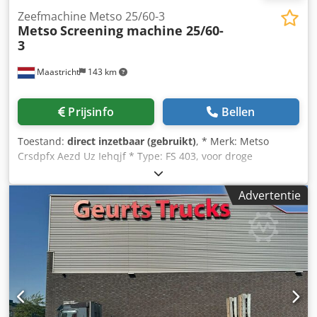
Zeefmachine Metso 25/60-3
Metso
Screening machine 25/60-
3
Maastricht
143 km
Prijsinfo
Bellen
Toestand:
direct inzetbaar (gebruikt)
, * Merk: Metso
Crsdpfx Aezd Uz Iehqjf * Type: FS 403, voor droge
zeefwerking * Zeefoppervlak: 6000 x 2500 mm – 3 dekken.
* Inclusief: 55 kW E-motor en uitloopgoot. * Op voorraad: 1
Advertentie
stuk.