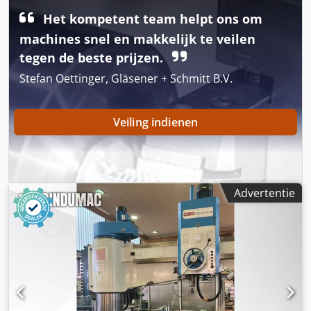
perslucht Geschikt voor spantangen (niet meegeleverd)
van Ø 3 tot 8 mm Csdpov Tnh Rofx Afwsha De
Het kompetent team helpt ons om
leveringsomvang omvat 2 signaalgeneratoren (spanning 24
machines snel en makkelijk te veilen
V DC, M8-connector, 05 meter kabel) en houder Andere
tegen de beste prijzen.
uitvoeringen (snelheden, slag, etc.) op aanvraag.
Stefan Oettinger, Gläsener + Schmitt B.V.
Veiling indienen
Advertentie