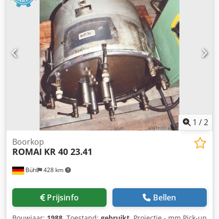
graden: rond: 500 (400) mm Capaciteit 60 graden: vlak: 500
(400) x 510 mm Capaciteit 45 graden: rond: 510 mm
Capaciteit 45 graden: vlak: 750 (670) x 510 mm
1
/
2
Boorkop
ROMAI
KR 40 23.41
Bühl
428 km
Prijsinfo
Bellen
Bouwjaar:
1988
, Toestand:
gebruikt
, Projectie - mm Pick-up