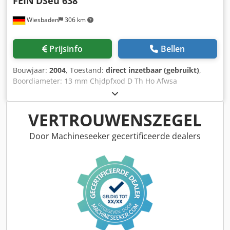
FEIN
DSeu 638
Wiesbaden
306 km
Prijsinfo
Bellen
Bouwjaar:
2004
, Toestand:
direct inzetbaar (gebruikt)
,
Boordiameter: 13 mm Chjdpfxod D Th Ho Afwsa
Spilhouder: B-16 Snelheidsschakelaar voor links en rechts:
0-840 omw/min. Stroomverbruik: 450 W voor wisselstroom:
230 V
VERTROUWENSZEGEL
Door Machineseeker gecertificeerde dealers