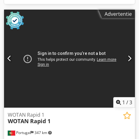
Advertentie
1
/
3
WOTAN Rapid 1
WOTAN
Rapid 1
Portugal
347 km