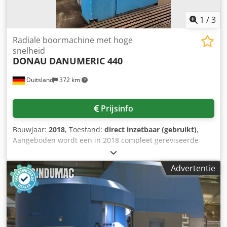
1
/
3
Radiale boormachine met hoge
snelheid
DONAU
DANUMERIC 440
Duitsland
372 km
Prijsinfo
Bouwjaar:
2018
, Toestand:
direct inzetbaar (gebruikt)
,
Aangeboden wordt een in 2018 compleet gereviseerde
CNC-radiaalboormachine. Werkbereik X/Y: 1050 mm/1800
mm, boorcapaciteit staal: 40 mm, gietijzer: 50 mm,
Advertentie
draadsnijden: M36–M45, gereedschaphouder: SK40,
toerentalbereik: 15–2800 tpm, pinoleverplaatsing Z: 200
mm, kolomverplaatsing W: 410 mm, tafelopspanvlak X/Y:
1800 mm/600 mm, toevoersnelheid: 5–2000 mm/min,
snelgang X/Y: 7,5 m/min, besturing: CNC-besturing.
Uitgerust met 360° zwenkinrichting, motorische