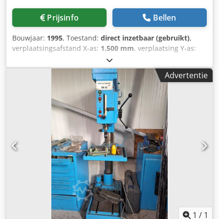
Prijsinfo
Bellen
Bouwjaar:
1995
, Toestand:
direct inzetbaar (gebruikt)
,
verplaatsingsafstand X-as:
1.500 mm
, verplaatsing Y-as:
1.000 mm
, verplaatsingsafstand Z-as:
1.000 mm
,
controllerfabrikant:
FANUC
, spilsnelheid (max.):
1.600 rpm
,
Advertentie
aantal assen:
5
, Deze 4-assige WOTAN Rapid 1-
boormachine is in 1995 geproduceerd en in 2017
gemoderniseerd. De machine beschikt over een
indrukwekkende X-asverplaatsing van 1.500 mm, een Y-
asverplaatsing van 1.000 mm en een Z-asverplaatsing van
1.000 mm. De 360°-draaitafel maakt bewerking aan
meerdere zijden mogelijk, wat de efficiëntie verhoogt. Als u
op zoek bent naar hoogwaardige boormogelijkheden,
overweeg dan de WOTAN Rapid 1-machine die wij te koop
aanbieden. Neem contact met ons op voor meer
informatie. • B-as (draaitafel): 360°; maximaal
draagvermogen 4 ton • Belangrijkste kenmerken: • De 360°-
draaitafel maakt bewerking aan meerdere zijden in één
opstelling mogelijk, waardoor stilstandtijd wordt
1
/
1