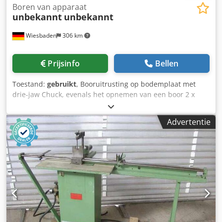
Boren van apparaat
unbekannt
unbekannt
Wiesbaden
306 km
Prijsinfo
Bellen
Toestand:
gebruikt
, Booruitrusting op bodemplaat met
drie-jaw Chuck, evenals het opnemen van een boor 2 x
hoehenverstell- en horizontaal schuiven. Bestaande uit:
Drie-jaw Chuck AROWA, 250 mm Ø horizontaal ten
Advertentie
opzichte van 380° schaal evenals indexeren en klemmen.
Base leidde tot de opname van een boor op 2 kolommen
en met spindel van in hoogte verstelbare versie. uit in het
horizontale vlak 120 mm opname verstelbaar met schaal.
Basiszorg om af te ronden hoogteverstelling van de kolom
op de kolom met klemring. Deze momenteel tour met rack
en de hendel voor de boor bits feed beroerte 100 mm.
Ruimte over alles: 600 x 400 x 850 mm hoog Gewicht:
Codpfoc U U Udex Afwjha