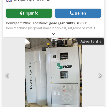
Prijsinfo
Bellen
Bouwjaar:
2007
, Toestand:
goed (gebruikt)
, ■ V600
Boormachine (verplaatsbare boorkast, uitgevoerd met 1
horizontale booreenheid en automatische
gereedschapswisselaar) ■ Boortafel met powerrail lengte
Advertentie
15 meter, effectieve lengte 12 meter ■ Hardware en
software (inclusief VACON 110 machinebesturing) ■
Veiligheidsvoorzieningen (veiligheidsbumpers) ■ Bouwjaar
2007 Cedpoq Hgg Usfx Afwjha