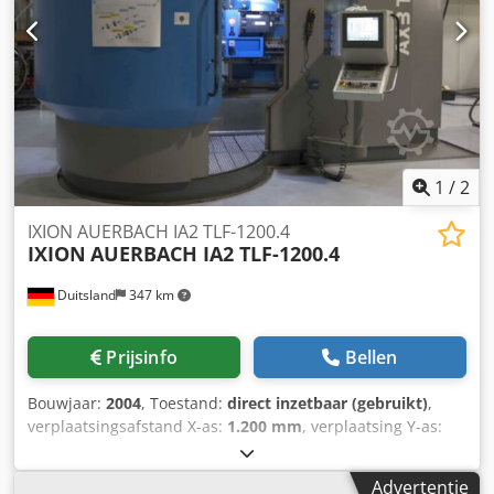
gereedschapsopspanning, drieklauwplaat voor ronde
delen, gemoderniseerde LCD-monitor, uitgebreid
gereedschapspakket. Gewicht: ca. 2.900 kg, totale
afmetingen X/Y/Z: ca. 2.600 mm/1.900 mm/2.950 mm.
Bezichtiging mogelijk op afspraak. Cedpfjy Tn Ntex Afwoha
1
/
2
IXION AUERBACH IA2 TLF-1200.4
IXION
AUERBACH IA2 TLF-1200.4
Duitsland
347 km
Prijsinfo
Bellen
Bouwjaar:
2004
, Toestand:
direct inzetbaar (gebruikt)
,
verplaatsingsafstand X-as:
1.200 mm
, verplaatsing Y-as:
1.200 mm
, verplaatsingsafstand Z-as:
700 mm
,
controllerfabrikant:
HEIDENHAIN
, controller model:
430M
,
Advertentie