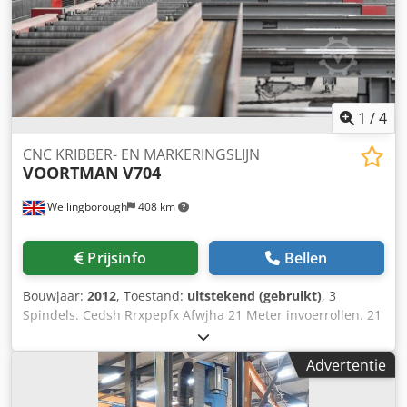
minimaal 60 x 30mm maximaal 600 x 300mm. Alle balken -
Maximale dikte die geboord kan worden 50mm. Maximale
lengte (invoer) 12000mm.
1
/
4
CNC KRIBBER- EN MARKERINGSLIJN
VOORTMAN
V704
Wellingborough
408 km
Prijsinfo
Bellen
Bouwjaar:
2012
, Toestand:
uitstekend (gebruikt)
, 3
Spindels. Cedsh Rrxpepfx Afwjha 21 Meter invoerrollen. 21
Meter doseerwalsen. 1.25 meter Secties. Rollen invoer
meten. Kruis Overdrachten.
Advertentie