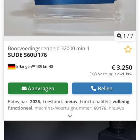
1
/
7
Boorvoedingseenheid 32000 min-1
SUDE
S60U176
€ 3.250
Erlangen
489 km
EXW Vaste prijs excl. btw
Aanvragen
Bellen
Bouwjaar:
2025
, Toestand:
nieuw
, Functionaliteit:
volledig
functioneel
, machine-/voertuignummer:
60176
, nieuwe
pneumatische boorvoedingseenheid met 2 signaalgevers
en hun houders Stationair toerental: 32000 min - 1 Slag: 40
mm Hydraulische rem: 15 mm Motorvermogen: 0,25 kW
Totale lengte: 270 mm Werkdruk: 5,5 bar geoliede