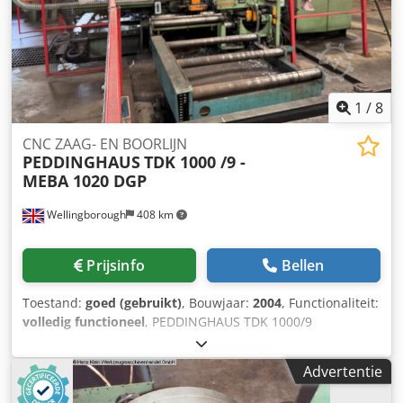
1
/
8
CNC ZAAG- EN BOORLIJN
PEDDINGHAUS
TDK 1000 /9 -
MEBA 1020 DGP
Wellingborough
408 km
Prijsinfo
Bellen
Toestand:
goed (gebruikt)
, Bouwjaar:
2004
, Functionaliteit:
volledig functioneel
, PEDDINGHAUS TDK 1000/9
BOORMACHINE 9 spindels Maximaal profiel: 1000 x 420
mm MEBA 1020 DGP ZAAGMACHINE Cedpfx Afozc I Iyswjha
Advertentie
Snijdiameter: 510 mm Capaciteit 90 graden: rond: 510 mm
Capaciteit 90 graden: vlak: 1020 x 510 mm Capaciteit 60