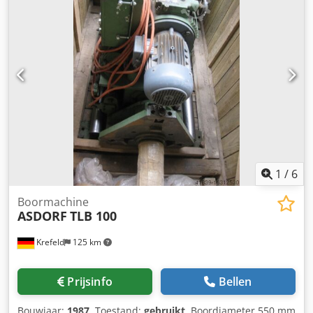
boormachine, volledig gereed voor aansluiting, Aandrijving
boorspindel via LENZE planetaire tandwielkast, Feed
aandrijving met LENZE DC-motor, vermogen 160 watt,
rechtsom en linksom draaiend, met gereedschapshouder
voor Ø 420 en 620 mm, gereedschapshouder voor
vlakdrukgereedschap LENZ LPAS 3, diverse
draaistaalsoorten,
1
/
6
Boormachine
ASDORF
TLB 100
Krefeld
125 km
Prijsinfo
Bellen
Bouwjaar:
1987
, Toestand:
gebruikt
, Boordiameter 550 mm