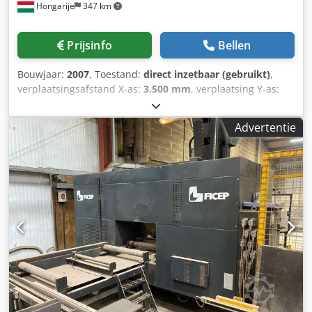
Hongarije
347 km
Prijsinfo
Bellen
Bouwjaar:
2007
, Toestand:
direct inzetbaar (gebruikt)
,
verplaatsingsafstand X-as:
3.500 mm
, verplaatsing Y-as:
2.000 mm
, verplaatsingsafstand Z-as:
1.220 mm
, aantal
assen:
5
, Deze 5-assige TOS Varnsdorf WHN130 werd
Advertentie
vervaardigd in 2007. Het is een horizontale kotter- en
freesmachine met een tafelgrootte van 1600 × 1800 mm en
een spindeldiameter van 130 mm. De machine heeft een
draaitafel en wordt bestuurd door een NCT-104 systeem.
Overweeg de mogelijkheid om deze TOS Varnsdorf
WHN130 kottermachine te kopen. Neem contact met ons
op voor meer informatie. • Besturingssysteem: NCT-104
Spindel • Spindeldiameter: 130 mm • Conus: ISO 50 (7:24) •
Spindelsnelheidsbereik: 10 - 1500 tpm • Max.
draaimoment: ca. 2350 Nm • Vermogen hoofdmotor: 37 kW
Asbewegingen • X-as verplaatsing: 3500 mm • Y-as: 2000
mm • Z-as verplaatsing: 1220 mm • W-as (verplaatsing
spindelas): 570 mm Tafel • Afmetingen draaitafel: 1600 x