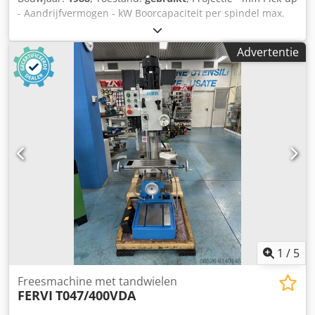
- Aandrijfvermogen - kW Boorcapaciteit per spindel max.
23 mm Spilafstand max. 400 mm Continu toerental max.
1200 rpm Cedpfjtqqkxsx Afwsha Totaal benodigd
Advertentie
vermogen kW Machinegewicht ca. t Benodigde ruimte ca.
m
1
/
5
Freesmachine met tandwielen
FERVI
T047/400VDA