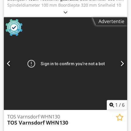
Spindeldiameter 100 mm Boordiepte 320 mm Snelheid 10
70 omw/min Cjdpetv Ihwsfx Afwsha Aanzet traploos 0 - 12
mm/min Stroomvoorziening 380 V / 50 Hz Totaal benodigd
Advertentie
vermogen 3 kW Machinegewicht ca. 1,35 ton Benodigde
ruimte ca. 1,0 x 2,5 x 1,0 m Transportabele boormachine,
volledig gereed voor aansluiting, Aandrijving boorspindel
via LENZE planetaire tandwielkast, Feed aandrijving met
LENZE DC-motor, vermogen 100 watt, rechtsom en linksom
draaiend, met gereedschapshouder voor Ø 420 en Ø 550
mm, Gereedschapshouder voor vlakdraaiende
gereedschappen, uitvoering LENZ LPAS 3, diverse
draaigereedschappen,
1
/
6
TOS Varnsdorf WHN130
TOS Varnsdorf
WHN130