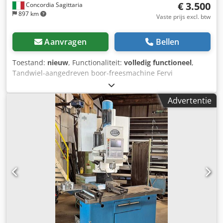
€ 3.500
Concordia Sagittaria
897 km
Vaste prijs excl. btw
Aanvragen
Bellen
Toestand:
nieuw
, Functionaliteit:
volledig functioneel
,
Tandwiel-aangedreven boor-freesmachine Fervi
T047/400VDA, tappen 400V 1,5 kW NIEUW FABRICAAT “CE”
Actieprijs – één beschikbaar, zolang de voorraad strekt.
Advertentie
Chodeg Npiwspfx Afwea De machine kan worden gebruikt
voor: Frezen Boren Tappen. Boorcapaciteit in gietijzer met
voorboring: Ø 40 mm. Max. boorcapaciteit in staal met
voorboring: Ø 32 mm. Freescapaciteit met wisselplaatfrees:
Ø 80 mm. Freescapaciteit: Ø 25 mm. Tapcapaciteit: Ø 22
mm. Conische opname: MK 4. Spindelslag: 130 mm.
Tandwielhuls: Ø 76 mm. Kolom: Ø 115 mm. Kopverstelling:
±60°. Toerental spindel: (12 stappen) 75 – 3200 tpm.
Aandrijving: 400 V 50 Hz driefasig 1,1 – 1,5 kW. Tafelmaten:
585 x 190 mm. Sleuf: 12 mm. Maatvoering voet: 648 x 412
mm. Totale afmetingen: 740 x 790 x 1960h mm. Gewicht:
390 kg.