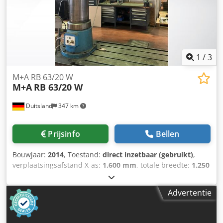
1
/
3
M+A RB 63/20 W
M+A
RB 63/20 W
Duitsland
347 km
Prijsinfo
Bellen
Bouwjaar:
2014
, Toestand:
direct inzetbaar (gebruikt)
,
verplaatsingsafstand X-as:
1.600 mm
, totale breedte:
1.250
mm
, totale hoogte:
3.437 mm
, spil-motorvermogen:
5.500
W
, productlengte (max.):
3.080 mm
, spilsnelheid (max.):
Advertentie
1.600 rpm
, aantal assen:
3
, Deze 3-assige M+A RB 63/20 W-
boormachine is in 2014 geproduceerd. De machine heeft
een maximale boordiameter van 63 mm in staal en 80 mm