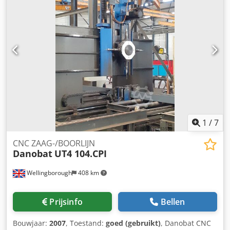
1
/
7
CNC ZAAG-/BOORLIJN
Danobat
UT4 104.CPI
Wellingborough
408 km
Prijsinfo
Bellen
Bouwjaar:
2007
, Toestand:
goed (gebruikt)
, Danobat CNC