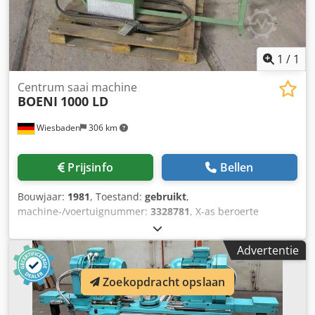
1
/
1
Centrum saai machine
BOENI
1000 LD
Wiesbaden
306 km
Prijsinfo
Bellen
Bouwjaar:
1981
, Toestand:
gebruikt
,
machine-/voertuignummer:
3328781
, X-as beroerte
aanpassing tot ca.: 1150 mm Aanpassing in de y-as te
stoppen: 150 mm voor materiële kracht theorie: 190 mm
Advertentie
Elektr. Levering: 380 V Chedpfxsbnpcwj Afwoa Ruimte:
2050 x 850 x 1200 mm Gewicht: 138 kg
Zoekopdracht opslaan