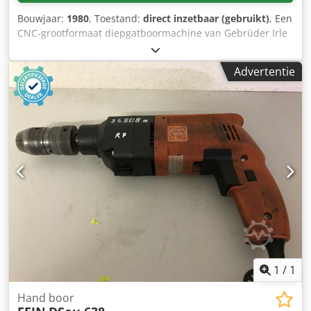
001b tot 95 l/min) • Gereedschapwisselaar: 24 stations •
Bouwjaar:
1980
, Toestand:
direct inzetbaar (gebruikt)
, Een
Max. gereedschaplengte: 300 mm • Max.
CNC-grootformaat diepgatboormachine van Gebrüder Irle
gereedschapdiameter: 90 mm (160 mm met vrije
is beschikbaar. Boorcapaciteit staal: 40 mm, maximale
aangrenzende kamers) Extra uitrusting • Volledige
boordiepte: 1600 mm, boorspindelverstelling: 350 mm,
behuizing met dak • Olienevelafzuiging •
Advertentie
verticale verstelling booreenheid: 700 mm, vermogen: 30
Spanentransporteur • 2 verplaatsbare steunpoten •
kW, toerental: 2940 tpm, veldbereik constant vermogen: 1-
Startpakket diepboren: gereedschapshouders en Botek
3, ankerbereik constant koppel: 1-35, maximaal
Type 110 gereedschappen voor verschillende diameters
boorspindelkoppel: 1500 Nm, kengetal toerental: 163 tpm,
Technical Specification Taper Size ISO 40
spindelflensdiameter: 200 mm, pinole diameter: 2000 mm.
Voeding: 500 mm/min, snelgang: 1200 mm/min, maximale
voedingskracht: ca. 34,3 kN, aflezing: 0,005 mm, verticale
verstelling: 700 mm, longitudinale verstelling: 13000 mm,
dwarsverstelling: 650 mm, zwenken: 85°.
Opspanplaatafmetingen X/Y/Z: 12500 mm / 1000 mm,
geleidingsbedafmetingen X/Y: 3350 mm / 455 mm,
besturing: Heidenhain TNC 310. Documentatie aanwezig.
Bezichtiging ter plaatse mogelijk. Cedpfey Rtfzex Afwsha
1
/
1
Hand boor