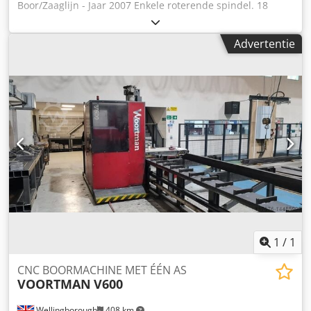
Boor/Zaaglijn - Jaar 2007 Enkele roterende spindel. 18
meter invoerrollen. 12 meter invoerrollen. Pincher unit
invoer. Invoer Cross Transfers. Outfeed Cross Transfers.
Advertentie
750mm Capaciteit. Zaagcapaciteit: Ronde zaagcapaciteit
(zonder verticale bek, hoek 0 graden) 520 mm.
Rechthoekige zaagcapaciteit (zonder verticale bek, hoek 0
graden) 700mm X 500 mm. Maximale zaagcapaciteit met
verticale bek 700 X 500 mm. Cjdpfxsig T Ame Afwsha
Ronde snijcapaciteit met 45 graden draai, 450 mm.
Rechthoekige snijcapaciteit met 45 graden draai, 450 X 500
mm.
1
/
1
CNC BOORMACHINE MET ÉÉN AS
VOORTMAN
V600
Wellingborough
408 km