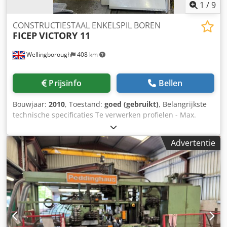
1
/
9
CONSTRUCTIESTAAL ENKELSPIL BOREN
FICEP
VICTORY 11
Wellingborough
408 km
Prijsinfo
Bellen
Bouwjaar:
2010
, Toestand:
goed (gebruikt)
, Belangrijkste
technische specificaties Te verwerken profielen - Max.
doorsnede volume mm 1100 x 1100 - Staaflengte max.
meter 12 Boorcapaciteit Chedpfx Afjig T Axjwoa -
Advertentie
Boorkoppen nr. 1 - Spindels per verticale boorkop nr. 1 -
Boordiameter max. mm 31,75 - Boordiameter (met
gereduceerde voeding) max. mm 40 - Vermogen per kop
(a.c.) kW 5,5 - Programma gestuurd spindel toerental met
continue variatie RPM 180 - 1000 Andere specificaties - X-
as positioneersnelheid (portaal) mt/min. 20 - Y-as
positioneersnelheid (boorkop) mt/min. 4