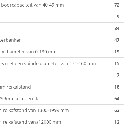
boorcapaciteit van 40-49 mm
72
9
84
tterbanken
47
pildiameter van 0-130 mm
19
es met een spindeldiameter van 131-160 mm
15
7
m reikafstand
16
1299mm armbereik
64
 reikafstand van 1300-1999 mm
62
 reikafstand vanaf 2000 mm
12