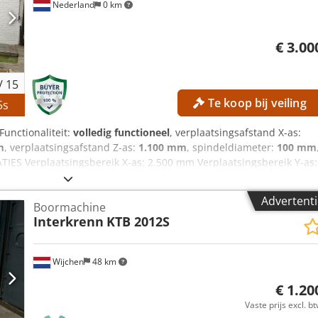
Nederland
0 km
€ 3.00
/
15
Te koop bij veiling
4
s
 Functionaliteit:
volledig functioneel
, verplaatsingsafstand X-as:
m
, verplaatsingsafstand Z-as:
1.100 mm
, spindeldiameter:
100 mm
TIES Verplaatsingsbereik X-as: 2.500 mm Verplaatsingsbereik Y-as:
.000 mm Crodpfx Alszrmnce Dsf Spindeldiameter: 100 mm Taflengte
CHINEKENMERKEN Aansturing: Conventioneel Aantal assen: 3
Advertenti
Boormachine
Interkrenn
KTB 2012S
Wijchen
48 km
€ 1.20
Vaste prijs excl. b