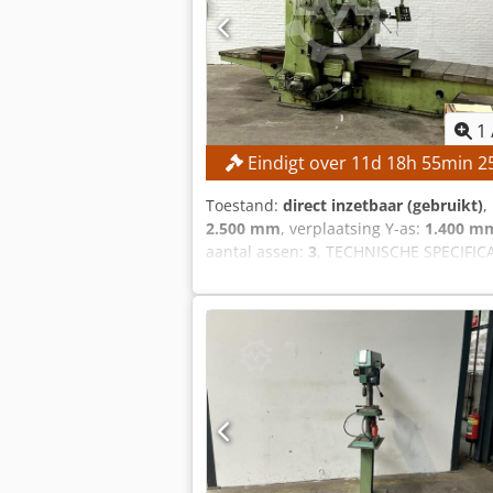
1
Eindigt over
11
d
18
h
55
min
2
Toestand:
direct inzetbaar (gebruikt)
,
2.500 mm
, verplaatsing Y-as:
1.400 m
aantal assen:
3
, TECHNISCHE SPECIFICA
1.400 mm Verplaatsingsbereik Z-as: 1
2.200 mm Tafelbreedte: 1.500 mm MA