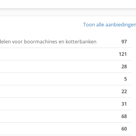
Toon alle aanbiedinge
delen voor boormachines en kotterbanken
97
121
28
5
22
31
68
60