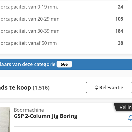
orcapaciteit van 0-19 mm.
24
orcapaciteit van 20-29 mm
105
orcapaciteit van 30-39 mm
184
orcapaciteit vanaf 50 mm
38
aars van deze categorie
566
ds te koop
(1.516)
Relevantie
Veili
Boormachine
GSP
2-Column Jig Boring