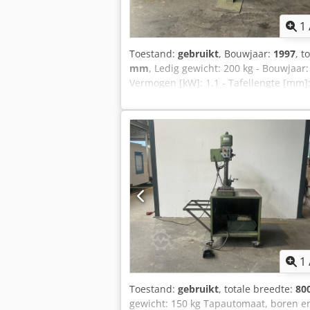
1
Toestand:
gebruikt
, Bouwjaar:
1997
, t
mm
, Ledig gewicht: 200 kg - Bouwjaar
Vermogen [kW]: 1.1 - Tafellengte [mm]:
Boorcapaciteit [mm]: 20 - Uitlading [m
[rpm]: 2580 - Transportafmetingen: 70
Transportcolli [st.]: 1 Financiële info
BTW/marge: BTW verrekenbaar voor onde
industriële sectoren Lukas van Rossu
1
Toestand:
gebruikt
, totale breedte:
80
gewicht: 150 kg Tapautomaat, boren en