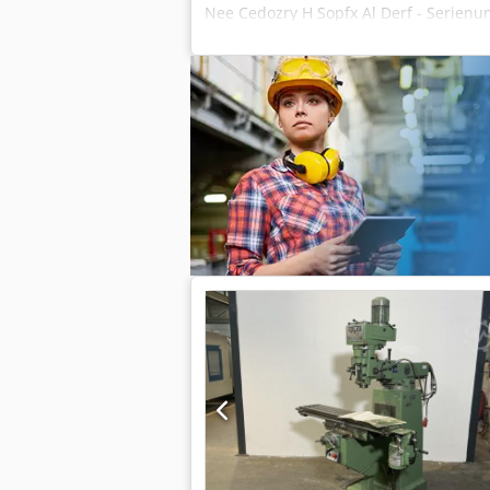
Nee Cedozry H Sopfx Al Derf - Serienu
Tafellengte [mm]: 290 - Tafelbreedte [
[rpm]: 1600 - Transportafmetingen: 12
Financiële informatie BTW: De getoond
ondernemers Levering en inruil altijd 