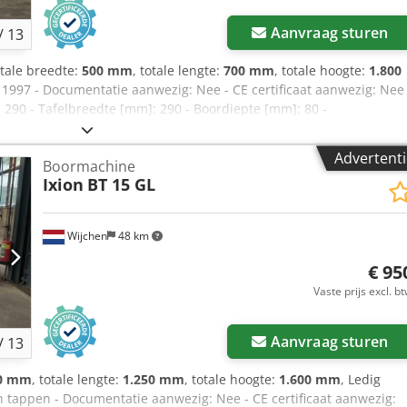
Aanvraag sturen
/
13
otale breedte:
500 mm
, totale lengte:
700 mm
, totale hoogte:
1.800
: 1997 - Documentatie aanwezig: Nee - CE certificaat aanwezig: Nee 
 290 - Tafelbreedte [mm]: 290 - Boordiepte [mm]: 80 -
m]: 225 - Min. spindelsnelheid [rpm]: 210 - Max. spindelsnelheid
0mm x 500mm x 1800mm (l x b x h) - Transportgewicht [kg]: 200kg 
Advertenti
Boormachine
rmatie BTW: De getoonde prijs is exclusief BTW Credpfxezry Nto Al Dj
Ixion
BT 15 GL
rnemers Levering en inruil altijd mogelijk van alles in de
m
Wijchen
48 km
€ 95
Vaste prijs excl. b
Aanvraag sturen
/
13
0 mm
, totale lengte:
1.250 mm
, totale hoogte:
1.600 mm
, Ledig
 tappen - Documentatie aanwezig: Nee - CE certificaat aanwezig: