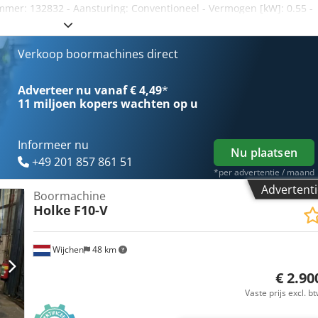
mmer: 132832 - Aansturing: Conventioneel - Vermogen [kW]: 0.55 -
mm]: 225 - Min. spindelsnelheid [rpm]: 320 - Max. spindelsnelheid
50mm x 800mm x 1600mm (l x b x h) - Transportgewicht [kg]: 150kg
e prijs is exclusief BTW BTW/marge: BTW verrekenbaar voor
Verkoop boormachines direct
mogelijk van alles in de industriële sectoren Lukas van Rossum
Adverteer nu vanaf € 4,49
*
11 miljoen kopers
wachten op u
Informeer nu
Nu plaatsen
+49 201 857 861 51
*per advertentie / maand
Advertenti
Boormachine
Holke
F10-V
Wijchen
48 km
€ 2.90
Vaste prijs excl. b