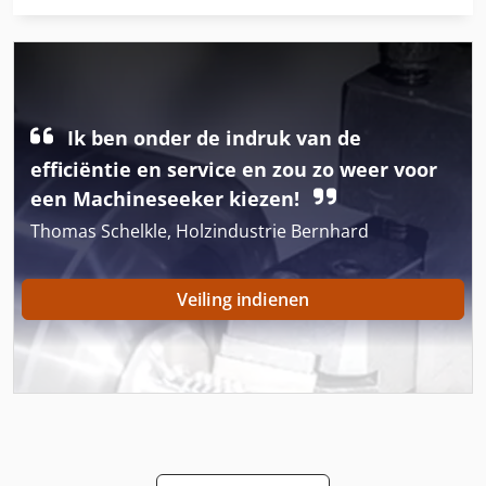
Meting Van De Pomp
Pk 19000
Pneumatische Klep
Ik ben onder de indruk van de
Pomp
efficiëntie en service en zou zo weer voor
Pomp 22 Kw 30 Cbm H
een Machineseeker kiezen!
Thomas Schelkle, Holzindustrie Bernhard
Pomp Kolom Waterpomp 27 M H 30 Kw
Pomp Motor
Veiling indienen
Ponsen En Snijden
Ponsen Van Metaal
Pu
Regel Pomp