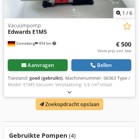
1
/
6
Vacuümpomp
Edwards
E1M5
€ 500
Sonneberg
454 km
Vaste prijs excl. btw
Aanvragen
Bellen
Toestand:
goed (gebruikt)
, Machinenummer: 06363 Type /
Model: E1M5 Vacuüm: Verplaatsing: 5,6 cm³ Inlaat
aansluiting: KF 25 Djdpfspbvi Dsx Ablskr Uitlaatpoort: 15
mm mondstuk Motorolie: H/C Koeling: Lucht Aansluiting:
Zoekopdracht opslaan
0,25 kW 240V Conditie: Gewicht: 17 kg Afmetingen: 450 x
150 x 220 mm
Gebruikte Pompen
(4)