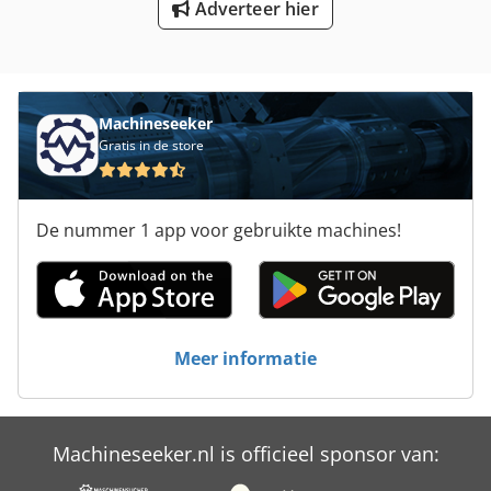
Adverteer hier
Smelten Van De Pomp
Sump Pomp
Tan Pomp
Machineseeker
Gratis in de store
Tank Pomp
Vat Pomp
De nummer 1 app voor gebruikte machines!
Versnelling Pomp
Vloer Pomp
Werken Voertuig
Meer informatie
Machineseeker.nl is officieel sponsor van: