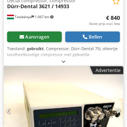
Decial compressor, compressor
Dürr-Dental
3621 / 14933
€ 840
Tatabánya
1.067 km
Vaste prijs excl. btw
Aanvragen
Bellen
Toestand:
gebruikt
, Compressor, Dürr-Dental 75L olievrije
tandheelkundige compressor met gekoelde
persluchtdroger, gebruikte machine Fabrikant: Dürr Dental
GmbH Type: 3621 / 14933 Totale afmetingen: Breedte: 700
Advertentie
mm Diepte: 550 mm Hoogte: 890 mm Gewicht: 95 kg
Ketelinhoud: 75 liter (Fabrikant: Silit-Werke) Vermogen: 1,5
kW Aanzuigcapaciteit: 235 liter/minuut Maximale
werkdruk: 10 bar Toerental: 1420 tpm Uitvoering: 3-
cilinder, eentraps, volledig olievrije compressorunit Djdpoy
Udfmofx Abljkr Bouwjaar: 1983 (zeer robuuste, extreem
duurzame gietijzeren constructie) Stroomvoorziening: 400
V Het bijzondere aan deze unit is de af fabriek
gemonteerde hoogwaardige gekoelde
persluchtdroger/condensatie-unit (de koperen spoelkolom