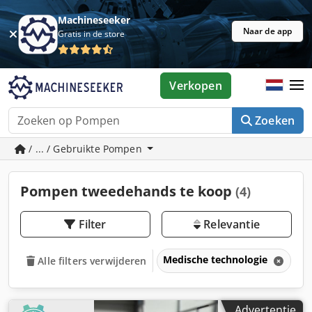
Machineseeker
Naar de app
Gratis in de store
Verkopen
Zoeken
/ ... / Gebruikte Pompen
Pompen tweedehands te koop
(4)
Filter
Relevantie
Medische technologie
P
Alle filters verwijderen
Advertentie