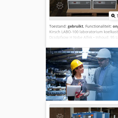
Toestand:
gebruikt
, Functionaliteit:
on
Kirsch LABO-100 laboratorium koelkast.
Dcsdpfxow H Nvbe Alfek • Inhoud: 95 L
Temperatuurbereik: +2 tot +20 graden