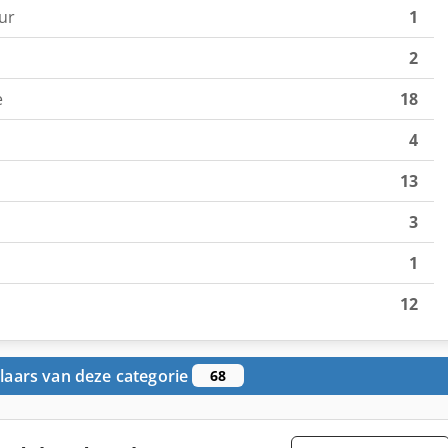
ur
1
2
e
18
4
13
3
1
12
aars van deze categorie
68