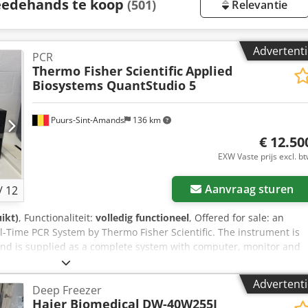
eedehands te koop
(501)
Relevantie
Advertenti
PCR
Thermo Fisher Scientific
Applied
Biosystems QuantStudio 5
Puurs-Sint-Amands
136 km
€ 12.50
EXW Vaste prijs excl. b
Aanvraag sturen
/
12
ikt)
, Functionaliteit:
volledig functioneel
, Offered for sale: an
-Time PCR System by Thermo Fisher Scientific. The instrument is
and is supplied as a complete system with computer, monitor and
recent model, is in very good condition and includes the original
 It powers up correctly and is available for inspection and live
Advertenti
Deep Freezer
cations Dcodpozr Nr Refx Alfjk Manufacturer: Applied Biosystems /
Haier Biomedical
DW-40W255J
tStudio 5 Real-Time PCR Instrument Reference number: A28133