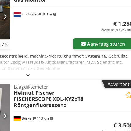
Eindhoven
76 km
€ 1.25
Vaste prijs excl. b
Aanvraag sturen
1
/
5
gecontroleerd
, machine-/voertuignummer:
System 16
, Gebruikte
nitor Dsdpjw H Nudsfx Alfjck Manufacturer: MDA Scientific Inc.
ion System / Toxic Gas Monitor
Advertenti
Laagdiktemeter
Helmut Fischer
FISCHERSCOPE
XDL-XYZpT8
Röntgenfluoreszenz
Borken
113 km
€ 3.50