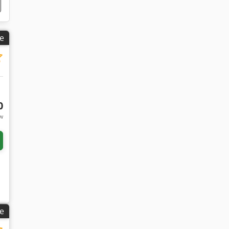
e
0
tw
e