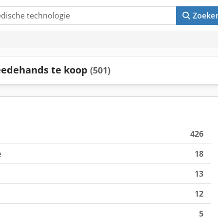
Zoeke
eedehands te koop
(501)
426
e
18
13
12
5