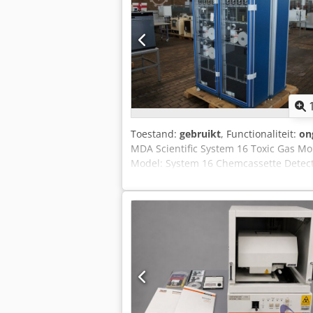
Toestand:
gebruikt
, Functionaliteit:
on
MDA Scientific System 16 Toxic Gas Mo
Model: System 16 Chemcassette Detect