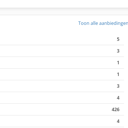
Toon alle aanbiedinge
5
3
1
1
3
4
426
4