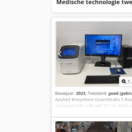
Medische technologie tw
1
Bouwjaar:
2023
, Toestand:
goed (gebru
Applied Biosystems QuantStudio 5 Real
equipped with a 96-well 0.1 mL block 
operating accessories. The system is a 
QuantStudio Design & Analysis Software.
demonstration at our facility. Specifi
Thermo Fisher Scientific Model: Quan