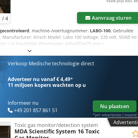
Vaste prijs excl. b
Aanvraag sturen
1
/
4
gecontroleerd
, machine-/voertuignummer:
LABO-100
, Gebruikte
 Manufacturer: Kirsch Model: Labo 100 Voltage: 220 volt, 50/60 Hz
iter • in houdelijke Afmetingen: 440x430x470 mm •
Verkoop Medische technologie direct
Adverteer nu vanaf € 4,49
*
11 miljoen kopers
wachten op u
Informeer nu
Nu plaatsen
+49 201 857 861 51
*per advertentie / maand
Advertenti
Toxic gas monitor/detection system
MDA Scientific
System 16 Toxic
Gas Monitor