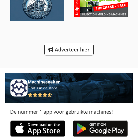
Schuren Van De Gordel
Schuren Van De Machine
Verscherping Van De Machine
Werken Voertuig
Adverteer hier
Wrijving Schroef Pers
Machineseeker
Gratis in de store
De nummer 1 app voor gebruikte machines!