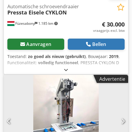
Automatische schroevendraaier
Pressta Eisele
CYKLON
€ 30.000
Füzesabony
1.185 km
vraagprijs excl. btw
Aanvragen
Bellen
Toestand:
zo goed als nieuw (gebruikt)
, Bouwjaar:
2019
,
Functionaliteit:
volledig functioneel
, PRESSTA CYKLON D
automatische dubbelkops schroefmachine te koop
inclusief alle toebehoren. Pakketaanbieding: als u ook de
Advertentie
WM740 laslijn en het SMC350 bewerkingscentrum uit onze
advertenties aanschaft, bedraagt de prijs 180.000 EUR.
Chsdpsyziu Tefx Ahfoa