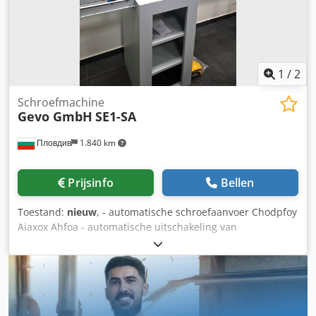
1
/
2
Schroefmachine
Gevo GmbH
SE1-SA
Пловдив
1.840 km
Prijsinfo
Bellen
Toestand:
nieuw
, - automatische schroefaanvoer Chodpfoy
Aiaxox Ahfoa - automatische uitschakeling van
hopperbeweging via volgregeling - automatische diepte-
uitschakeling - pneumatische aandrijving en besturing -
pneumatische schroefuitworp en noodstop -
voetbediening - beschermframe (veiligheidsvoorziening)