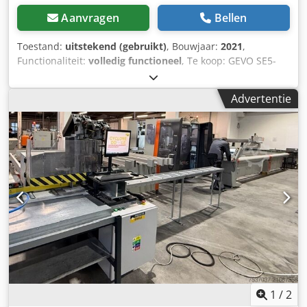
Aanvragen
Bellen
Toestand:
uitstekend (gebruikt)
, Bouwjaar:
2021
,
Functionaliteit:
volledig functioneel
, Te koop: GEVO SE5-
2E/Z machine voor kozijnproductie. Het apparaat is
aangeschaft voor een specifiek project dat uiteindelijk niet
Advertentie
is gerealiseerd. De machine is slechts enkele keren
gebruikt en verkeert daarom in zeer goede staat. Sinds de
aankoop is hij slechts sporadisch ingezet. Gegevens van
het typeplaatje: Fabrikant: GEVO Type: SE5-2E/Z
Serienummer: 571 Bouwjaar: 2021 Bedrijfsdruk: 7 bar
Chjdpfx Aey T Eu Hohfsa Toerental: 2500 omw/min Land
van productie: Duitsland De machine is afkomstig van
Stolpex – machinery for windows. Verkoop als gebruikt.
Staat zoals zichtbaar op de foto's. Bezichtiging vooraf
mogelijk na afspraak. Het apparaat is ideaal voor bedrijven
die zich bezighouden met de productie of bewerking van
raamkozijnen.
1
/
2