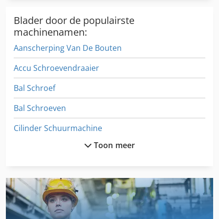
Blader door de populairste
machinenamen:
Aanscherping Van De Bouten
Accu Schroevendraaier
Bal Schroef
Bal Schroeven
Cilinder Schuurmachine
Toon meer
Compressor-Msk Schroef Ik
Hak De Scharen
Profiel Schuurmachine
Schaffer 442