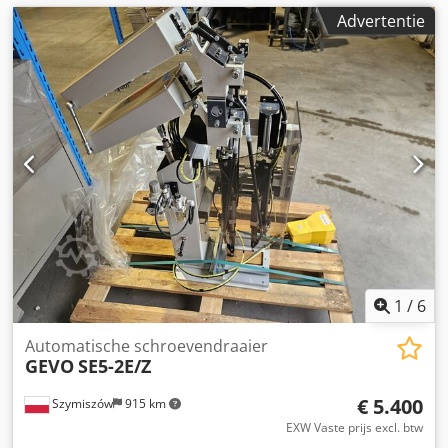
Advertentie
1
/
6
Automatische schroevendraaier
GEVO
SE5-2E/Z
€ 5.400
Szymiszów
915 km
EXW Vaste prijs excl. btw