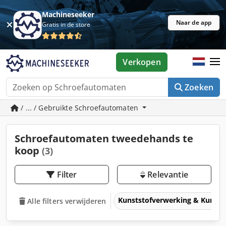
Machineseeker
Naar de app
Gratis in de store
Verkopen
Zoeken
/ ... / Gebruikte Schroefautomaten
Schroefautomaten tweedehands te
koop
(3)
Filter
Relevantie
Kunststofverwerking & Kunsts
Alle filters verwijderen