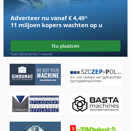
Schaffer 9330 T
Adverteer nu vanaf € 4,49
*
Scherm Afdruksysteem
11 miljoen kopers
wachten op u
Scherm Dek
Schijf Slijpmachine
Nu plaatsen
Schijf Torentje
*per advertentie / maand
Schroef Motor
Schroef Pers
Schroefdraad Voorraad
Schuif Schuren
Schuine Schipper 200 L
Schuren Blok