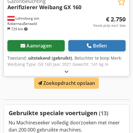
Gazonbeluchting
Aerifizierer Weibang
GX 160
€ 2.750
Lohnsburg am
Kobernaußerwald
Vaste prijs excl. btw
729 km
Aanvragen
Bellen
Toestand:
uitstekend (gebruikt)
, Beluchter te koop Merk:
Weibang Type: GX 160 Jaar 2021 Gewicht: 141 kg In
perfecte staat Dedpevftl Sefx Alxock Netto prijs
Zoekopdracht opslaan
Gebruikte speciale voertuigen
(13)
Nu Machineseeker volledig doorzoeken met meer
dan 200.000 gebruikte machines.