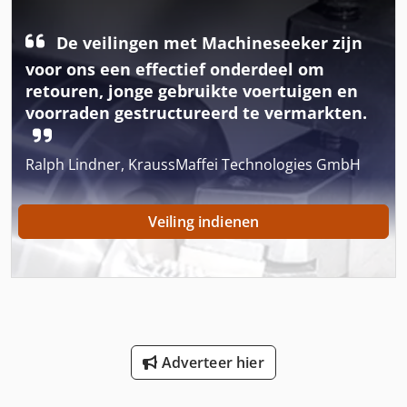
Gekoelde Vrachtwagen
Gemeentelijke Voertuig
De veilingen met Machineseeker zijn
voor ons een effectief onderdeel om
German
retouren, jonge gebruikte voertuigen en
voorraden gestructureerd te vermarkten.
Gkt 60
Gx 11 Ff
Ralph Lindner, KraussMaffei Technologies GmbH
Hoogte Vrachtwagen
Veiling indienen
International 2674
International 433
International 434
Ka 77
Adverteer hier
Ls 703