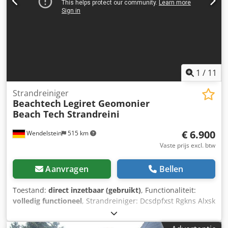
tussentijdse verkoop mogelijk!
1
/
11
Strandreiniger
Beachtech
Legiret Geomonier
Beach Tech Strandreini
€ 6.900
Wendelstein
515 km
Vaste prijs excl. btw
Aanvragen
Bellen
Toestand:
direct inzetbaar (gebruikt)
, Functionaliteit:
volledig functioneel
, Strandreiniger: Dcsdpfxst Rgkns Alxsk
- Legiret Geomonier - Type 028L - Getrokken uitvoering -
Voor aanbouw aan tractor - Volledig verzinkt - Werkbreedte