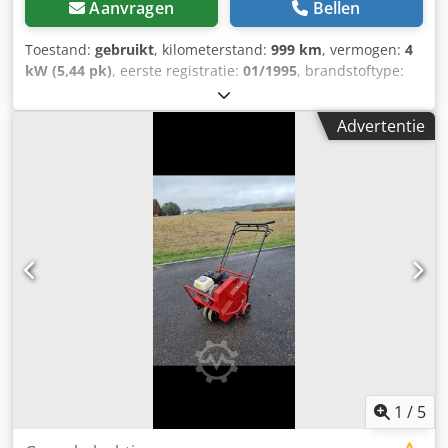
Aanvragen
Bellen
Toestand:
gebruikt
, kilometerstand:
999 km
, vermogen:
4
kW (5,44 pk)
, eerste registratie:
01/1995
, brandstoftype:
benzine
, kleur:
oranje
, leeggewicht:
180 kg
, Bouwjaar:
1995
, Strandreiniger: - Nolte Sandcleaning Technology -
Advertentie
Delfino - eigen aandrijving Dcodsqxuf Ajpfx Alxjk - Honda
GX160 (5,5 pk) - trilzeef - opvangbak - dodemansknop -
instelbare reinigingsdiepte (0-12 cm) - werkbreedte 75 cm -
gewicht: 180 kg - afmetingen machine: 86 cm x 158 cm x 87
cm - theoretische oppervlakterendement: 2.500 m²/uur -
bouwjaar: 1995 Een video van deze aanbieding vindt u op
Onze volledige voertuigvoorraad vindt u op Ontvang alle
nieuw geplaatste voertuigen per e-mail – meld u aan voor
onze NIEUWSBRIEF! Fouten en vergissingen voorbehouden,
tussentijdse verkoop mogelijk!
1
/
5