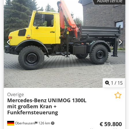
Advertentie
250 cm - Zwenkwielen - Hark - Zeef Ontvang alle nieuw
geplaatste voertuigen per e-mail – schrijf u in voor onze
NIEUWSBRIEF! Fouten en vergissingen voorbehouden,
tussentijdse verkoop mogelijk!
1
/
15
Overige
Mercedes-Benz
UNIMOG 1300L
mit großem Kran +
Funkfernsteuerung
€ 59.800
Oberhausen
126 km