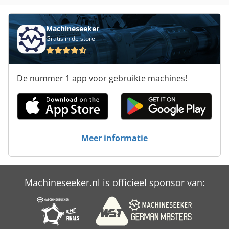
Ng 200
Platform Type Mb
Machineseeker
Gratis in de store
Speciale Stofzuiger
Tur 560
De nummer 1 app voor gebruikte machines!
Versnelling
Vervoer
Werken Voertuig
Meer informatie
Machineseeker.nl is officieel sponsor van: