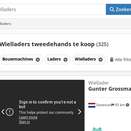
Zoeke
lladers
Wielladers tweedehands te koop
(325)
Bouwmachines
Laders
Wielladers
Alle fil
Wiellader
Gunter Grossm
Sevenum
95 km