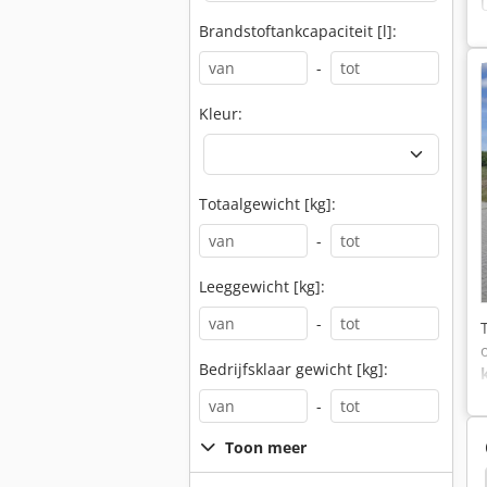
Brandstoftankcapaciteit [l]:
-
Kleur:
Totaalgewicht [kg]:
-
Leeggewicht [kg]:
-
Bedrijfsklaar gewicht [kg]:
-
Toon meer
Caterpillar 215
Caterpillar 212
Caterpillar 206