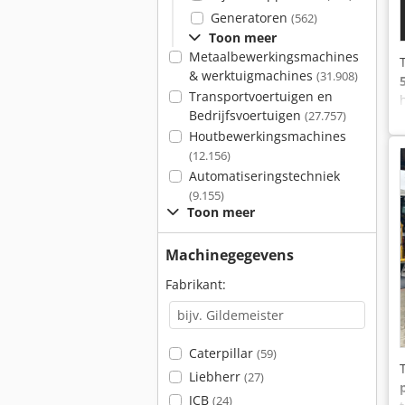
Generatoren
(562)
Toon meer
Metaalbewerkingsmachines
& werktuigmachines
(31.908)
Transportvoertuigen en
Bedrijfsvoertuigen
(27.757)
Houtbewerkingsmachines
(12.156)
Automatiseringstechniek
(9.155)
Toon meer
Machinegegevens
Fabrikant:
Caterpillar
(59)
Liebherr
(27)
JCB
(24)