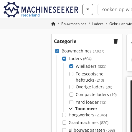
Nederland
Bouwmachines
Laders
Gebruikte wie
Categorie
Bouwmachines
(7.927)
Laders
(604)
Wielladers
(325)
Telescopische
heftrucks
(210)
Overige laders
(20)
Compacte laders
(19)
Yard loader
(13)
Toon meer
Hoogwerkers
(2.345)
Graafmachines
(820)
Bijbouwapparaten
(593)