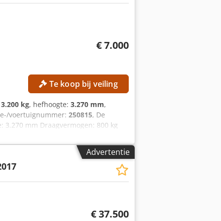
€ 7.000
Te koop bij veiling
:
3.200 kg
, hefhoogte:
3.270 mm
,
ne-/voertuignummer:
250815
, De
e: 3.270 mm Draagvermogen: 800 kg
Afmetingen (L x B x H): 4.706 x 1.570
 15,5 × 15 Motorfabrikant: Changchai
Advertentie
3 Brandstoftype: Diesel Emissienorm:
2017
 Snelwisselsysteem Hefvergrendeling
tificering
€ 37.500