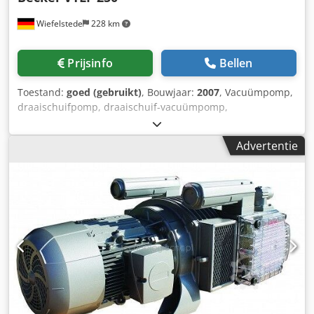
Wiefelstede
228 km
Prijsinfo
Bellen
Toestand:
goed (gebruikt)
, Bouwjaar:
2007
, Vacuümpomp,
draaischuifpomp, draaischuif-vacuümpomp,
druk-/vacuümpomp, draaischuif druk-/vacuümpomp -
Fabrikant: Becker, druk-/vacuümpomp type VTLF 250 -
Advertentie
Aandrijving: AEG 5,5 kW / 950 tpm - Volumestroom: 248
m³/h - Zuigdruk: 200 mbar - Afmetingen: 1200/620/H820
mm Dcodpfeypcryjx Ah Rjk - Gewicht: 288 kg