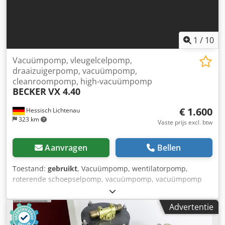
1
/
10
Vacuümpomp, vleugelcelpomp,
draaizuigerpomp, vacuümpomp,
cleanroompomp, high-vacuümpomp
BECKER
VX 4.40
€ 1.600
Hessisch Lichtenau
323 km
Vaste prijs excl. btw
Aanvragen
Bellen
Toestand:
gebruikt
, Vacuümpomp, wentilatorpomp,
roterende schoepselpomp, vacuümpomp, vacuümpomp
voor schone ruimtes, BECKER type VX 4.40
Hoogvacuümpomp Serienummer: 2583674, bouwjaar 2011
Advertentie
Debiet: 40 m³/h Dcodpszrzyajfx Ah Rek Vacuüm: -0,8 bar
(vastgesteld tijdens proefdraai) Vacuüm: -0,9 bar