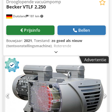
Drooglopende vacuümpomp
Becker
VTLF 2.250
Duitsland
181 km
Prijsinfo
Bellen
Bouwjaar:
2021
, Toestand:
zo goed als nieuw
(tentoonstellingsmachine)
, Roterende
schottenvacuümpomp - droogloper Fabrikant: Becker Type:
VTLF 2.250 Motor: 400V/50Hz Zuigcapaciteit: 250m³/h
Advertentie
Uiteindelijke druk: 200mbar (abs.) Dodpfxehmfraj Ah Rock
komt overeen met 90% vacuüm Status: Nieuw Levertijd: uit
voorraad