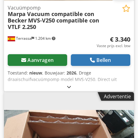
Vacuümpomp
Marpa Vacuum compatible con
Becker
MVS-V250 compatible con
VTLF 2.250
€ 3.340
Terrassa
1.204 km
Vaste prijs excl. btw
Aanvragen
Bellen
Toestand:
nieuw
, Bouwjaar:
2026
, Droge
draaischuifvacuümpomp model MVS-V250. Direct uit
voorraad leverbaar. Gloednieuwe pomp. 12 maanden
garantie. Nominale stroomsnelheid: 250 m³/u bij 50 Hz.
Advertentie
Eindvacuüm: 200 mbar abs. Dcsdpfxeftzvie Ah Rek Neem
contact met ons op als u vragen heeft.