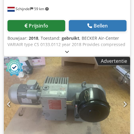
in een gebruikte, maar goed onderhouden staat met de
Schijndel
59 km
gebruikelijke sporen van gebruik. Het is gedemonteerd uit
een functionerende installatie. Het complete systeem
wordt verkocht zoals op de foto's te zien. Een bezichtiging
Prijsinfo
Bellen
is na overleg op elk moment mogelijk. Verzending of
afhalen in overleg. Plaatgrootte: 440x280x50mm
Bouwjaar:
2018
, Toestand:
gebruikt
, BECKER Air-Center
VARIAIR type CS 0133.0112 year 2018 Provides compressed
air, vacuum and air blast supply for a gathering machine.
Configuration: - for up to 16 stations gathering machine -
Advertentie
with control for automatic switching on and off Technical
specifications: Dcjdpfxozi Sc Te Ah Rok compatible with:
KOLBUS ZU 822, ZU 832, ZU 842 gathering machine