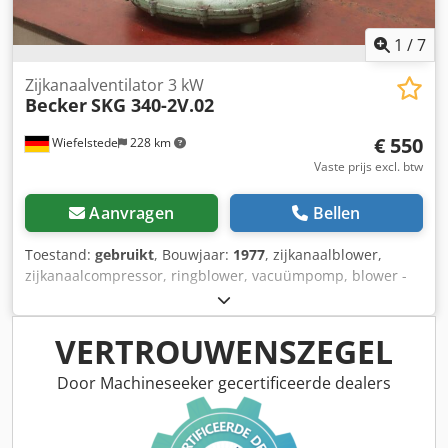
1
/
7
Zijkanaalventilator 3 kW
Becker
SKG 340-2V.02
€ 550
Wiefelstede
228 km
Vaste prijs excl. btw
Aanvragen
Bellen
Toestand:
gebruikt
, Bouwjaar:
1977
, zijkanaalblower,
zijkanaalcompressor, ringblower, vacuümpomp, blower -
Fabrikant: Becker, zijkanaal vacuümpomp zijkanaal blower
Dcedpfx Ahjun Dwmo Rek -Type: SKG 340-2V.02 -
Aandrijving: Dietz 3,0 kW 2870 rpm -Toerental: 2850 rpm -
VERTROUWENSZEGEL
Debiet: 250 m³/h -Compressiedruk: 240 mbar -Afmetingen:
Ø 480 x 560 mm -Gewicht: 67 kg/pc.
Door Machineseeker gecertificeerde dealers