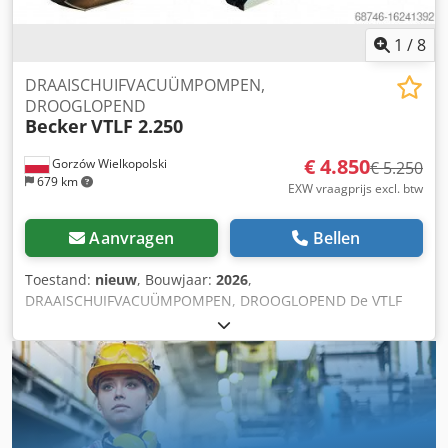
1
/
8
DRAAISCHUIFVACUÜMPOMPEN,
DROOGLOPEND
Becker
VTLF 2.250
€ 4.850
Gorzów Wielkopolski
€ 5.250
679 km
EXW vraagprijs excl. btw
Aanvragen
Bellen
Toestand:
nieuw
, Bouwjaar:
2026
,
DRAAISCHUIFVACUÜMPOMPEN, DROOGLOPEND De VTLF
2.250 is een drooglopende verdringerpomp voor
ruwvacuüm die ontworpen is voor continu gebruik. De
pomp maakt gebruik van zelfsmerende schoepen van
grafietcomposietmateriaal en vereist slechts minimaal
onderhoud en geen olieverversing. KENMERKEN 100%
drooglopende (olievrije) werking Geluidsarme werking
Lange levensduur van de schoepen Ontworpen voor