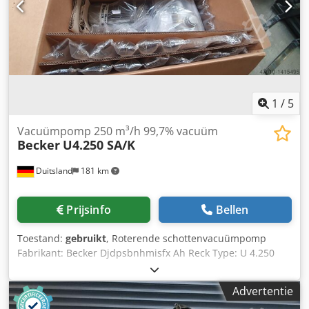
1
/
5
Vacuümpomp 250 m³/h 99,7% vacuüm
Becker
U4.250 SA/K
Duitsland
181 km
Prijsinfo
Bellen
Toestand:
gebruikt
, Roterende schottenvacuümpomp
Fabrikant: Becker Djdpsbnhmisfx Ah Reck Type: U 4.250
SA/K Motor: DS 400V Zuigcapaciteit: 250m³/h Uiterste druk:
3 mbar (abs.) Status: zeer goede staat. Gereviseerd
Advertentie
Olievulling: minerale olie Garantie: 12 maanden Levertijd: