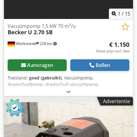
1
/
15
Vacuümpomp 1,5 kW 70 m³/u
Becker
U 2.70 SB
€ 1.150
Wiefelstede
228 km
Vaste prijs excl. btw
Aanvragen
Bellen
Toestand:
goed (gebruikt)
, Vacuümpomp,
draaischuifpomp, draaischuif-vacuümpomp,
druk-/vacuümpomp, draaischuif druk-/vacuümpomp -
Fabrikant: Becker, vacuümpomp type U 2.70 SB -
Advertentie
Aandrijving: 1,5 kW -Volumestroom: 70 m³/u Dsdpfx
Ahjcilmds Rock -Maximale druk: 20 mbar -Toerental: 1420
tpm -Aantal: 2 pompen beschikbaar -Prijs: per stuk -
Afmetingen: 640/380/H440 mm / 760/360/H425 mm -
Gewicht: 60 kg/st.