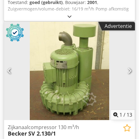
Toestand:
goed (gebruikt)
, Bouwjaar:
2001
,
Zuigvermogen/volume-debiet: 16/19 m³/h Pomp afkomstig
van een Lisec A2RL (moleculaire vulinstallatie) Breedte: 570
mm Diepte: 250 mm Dcsdpfx Aezqd Evoh Rsk Hoogte: 510
Advertentie
mm Staat: goed, gebruikt
1
/
13
Zijkanaalcompressor 130 m³/h
Becker
SV 2.130/1