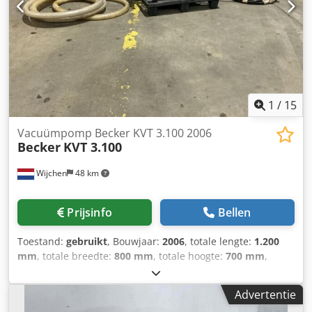
1
/
15
Vacuümpomp Becker KVT 3.100 2006
Becker
KVT 3.100
Wijchen
48 km
Prijsinfo
Bellen
Toestand:
gebruikt
, Bouwjaar:
2006
, totale lengte:
1.200
mm
, totale breedte:
800 mm
, totale hoogte:
700 mm
,
Kleur: Grijs Prijs: Op aanvraag - Bouwjaar: 2006 -
Documentatie aanwezig: Nee - CE certificaat aanwezig: Nee
Advertentie
- Serienummer: D2097712 - Transportafmetingen: 1200mm