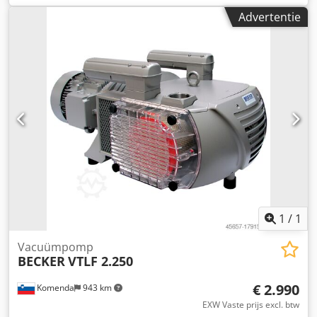
vacuümpomp in nieuwstaat – nooit gebruikt Dcedpfezak
Advertentie
Drox Ah Rsk
1
/
1
Vacuümpomp
BECKER
VTLF 2.250
€ 2.990
Komenda
943 km
EXW Vaste prijs excl. btw