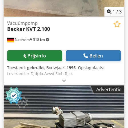
1
/
3
Vacuümpomp
Becker
KVT 2.100
Nattheim
518 km
Prijsinfo
Bellen
Toestand:
gebruikt
, Bouwjaar:
1995
, Opslagplaats:
Leverancier Djdpfx Aevvi Sioh Rjck
Advertentie