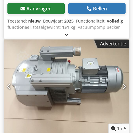
Aanvragen
Bellen
Toestand:
nieuw
, Bouwjaar:
2025
, Functionaliteit:
volledig
functioneel
, totaalgewicht:
151 kg
, Vacuümpomp Becker
VTLF 2.250 NIEUW! OP VOORRAAD Prijs: 2.990 EUR + BTW
De Becker VTLF 2.250 vacuümpomp is een olievrije
Advertentie
vacuümpomp, ontworpen voor continu bedrijf. De pomp
maakt gebruik van grafietcomposiet schoepen die geen
smering vereisen. Er is slechts minimaal onderhoud nodig
en olie verversen is niet nodig. TECHNISCHE GEGEVENS: -
Motorvermogen: 5,5 kW -Bedrijfsspanning: 400V -
Motortoerental: 950 tpm -Vacuüm: 200 mBAR -
Geluidsniveau: 79 dBA -Gewicht: 280 kg VOORDELEN VAN
DE VTLF 2.250 VACUÜMPOMP: -100% droge werking Dedpfx
Ahsvc D Uls Rock -Compact ontwerp -Lage bedrijfs- en
onderhoudskosten -Stille werking – geen geluidsbehuizing
nodig -Olievrije werking -Eenvoudig onderhoud -
Luchtkoeling -Lange levensduur van de grafieten schoepen
-Ingebouwd intern filter -Voldoet aan ISO-normen en C.E.-
voorschriften
1
/
5