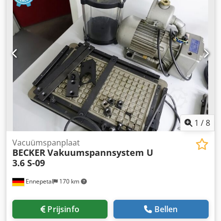
(fabrieksspecificatie) Zuigaansluiting: G 3/4"
Motortoerental: 1420 tpm Motorvermogen: 1,25 kW
Netspanning: 400 volt, 50 Hz - droogloopveilig, olievrije
roterende schoepselvacuümpomp - geluidsisolatie van
polystyreen (piepschuim) Afmetingen met
geluidsisolerende behuizing (L x B x H): 820 x 460 x 350
mm Afmetingen zonder geluidsisolerende behuizing (L x B
x H): 540 x 250 x 280 mm Gewicht: 45 kg zeer goede staat
1
/
8
Vacuümspanplaat
BECKER
Vakuumspannsystem U
3.6 S-09
Ennepetal
170 km
Prijsinfo
Bellen