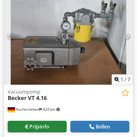
x 800mm x 700mm (l x b x h) - Transportcolli [st.]: 1
Financiële informatie BTW: De getoonde prijs is exclusief
BTW Dcsdpfx Ahjywxpxo Rok BTW/marge: BTW
verrekenbaar voor ondernemers Levering en inruil altijd
mogelijk van alles in de industriële sectoren Yorick Diebels
1
/
7
Vacuümpomp
Becker
VT 4.16
Aschersleben
424 km
Prijsinfo
Bellen