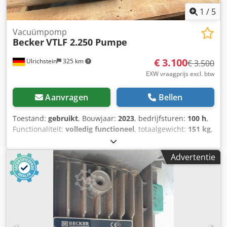
1
/
5
Vacuümpomp
Becker
VTLF 2.250 Pumpe
€ 3.100
Ulrichstein
325 km
€ 3.500
EXW vraagprijs excl. btw
Aanvragen
Bellen
Toestand:
gebruikt
, Bouwjaar:
2023
, bedrijfsturen:
100 h
,
Functionaliteit:
volledig functioneel
, totaalgewicht:
151 kg
,
totale lengte:
1.174 mm
, totale breedte:
644 mm
, totale
hoogte:
528 mm
, volumestroom:
250 m³/u
, vermogen:
5,5
Advertentie
kW (7,48 pk)
, type koeling:
lucht
, Becker VTLF 2.250
vacuümpomp – bouwjaar 2023 Te koop aangeboden: een
Becker VTLF 2.250 vacuümpomp uit onze
timmerwerkplaats. De pomp is in 2023 nieuw aangeschaft
en naar onze schatting minder dan 100 uur gebruikt,
aangezien de pomp slechts zelden in gebruik was. De
pomp verkeert in zeer goede staat en is naar onze kennis