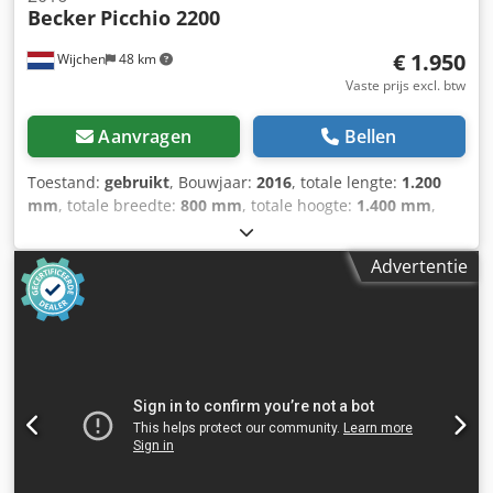
Becker
Picchio 2200
€ 1.950
Wijchen
48 km
Vaste prijs excl. btw
Aanvragen
Bellen
Toestand:
gebruikt
, Bouwjaar:
2016
, totale lengte:
1.200
mm
, totale breedte:
800 mm
, totale hoogte:
1.400 mm
,
Ledig gewicht: 150 kg Djdpfx Aewgxh Hoh Rock - Bouwjaar:
2016 - Documentatie aanwezig: Nee - CE markering
Advertentie
aanwezig: Ja - CE certificaat aanwezig: Nee - Serienummer:
C34567 - Transportafmetingen: 1200mm x 800mm x
1400mm (l x b x h) - Transportgewicht [kg]: 150kg -
Transportcolli [st.]: 1 Financiële informatie BTW: De
getoonde prijs is exclusief BTW BTW/marge: BTW
verrekenbaar voor ondernemers Levering en inruil altijd
mogelijk van alles in de industriële sectoren Peter
Stroomberg