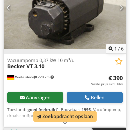
1
/
6
Vacuümpomp 0,37 kW 10 m³/u
Becker
VT 3.10
€ 390
Wiefelstede
228 km
Vaste prijs excl. btw
Aanvragen
Bellen
Toestand:
goed (gebruikt)
, Bouwjaar:
1995
, Vacuümpomp,
draaischuifpomp, draaischuif-vacuümpomp,
Zoekopdracht opslaan
druk-/vacuümpomp, draaischuif-druk-/vacuümpomp -
Aandrijving: 0,37/0,45 kW -Opbrengst: 10/12 m³/u -Max.