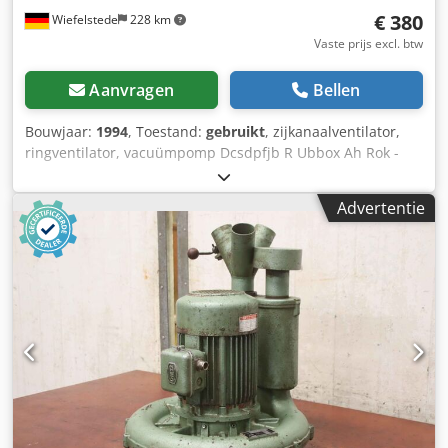
€ 380
Wiefelstede
228 km
Vaste prijs excl. btw
Aanvragen
Bellen
Bouwjaar:
1994
, Toestand:
gebruikt
, zijkanaalventilator,
ringventilator, vacuümpomp Dcsdpfjb R Ubbox Ah Rok -
Drive: 0,75 kW -Voedingssnelheid: 130 m³/u -Max.
Compressiedruk: 195 mbar -Snelheid: 2800 rpm -Aantal: 2x
Advertentie
pompen beschikbaar -Prijs: per stuk -Maten: 320/280/H420
mm -Gewicht: 16 kg/stuk