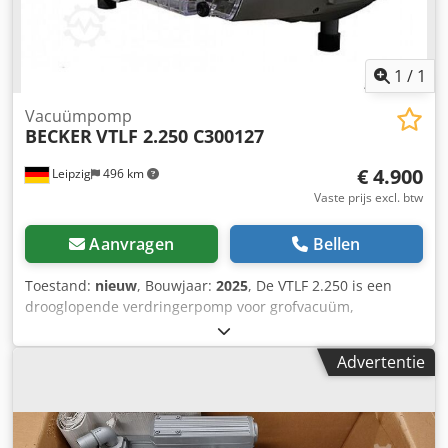
1
/
1
Vacuümpomp
BECKER
VTLF 2.250 C300127
€ 4.900
Leipzig
496 km
Vaste prijs excl. btw
Aanvragen
Bellen
Toestand:
nieuw
, Bouwjaar:
2025
, De VTLF 2.250 is een
drooglopende verdringerpomp voor grofvacuüm,
ontworpen voor continu bedrijf. De pomp gebruikt zelf-
smerende schoepen van een grafietcomposiet, vereist
Advertentie
minimaal onderhoud en geen olieverversing. Dcodpfx Aov
A Hxgeh Rek