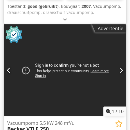
Toestand:
goed (gebruikt)
, Bouwjaar:
2007
, Vacuümpomp,
draaischuifpomp, draaischuif-vacuümpomp,
druk-/vacuümpomp, draaischuif druk-/vacuümpomp -
Fabrikant: Becker, druk-/vacuümpomp type VTLF 250 -
Advertentie
Aandrijving: AEG 5,5 kW / 950 tpm - Volumestroom: 248
m³/h - Zuigdruk: 200 mbar - Eindcompressiedruk: mbar -
Afmetingen: 1200/620/H820 mm Dcedpfx Aeypci Soh Rok -
Gewicht: 291 kg
1
/
10
Vacuümpomp 5,5 kW 248 m³/u
Becker
VTLF 250