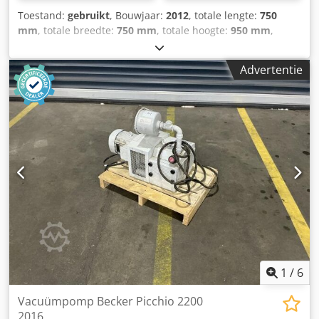
Toestand:
gebruikt
, Bouwjaar:
2012
, totale lengte:
750
mm
, totale breedte:
750 mm
, totale hoogte:
950 mm
,
Ledig gewicht: 100 kg - Bouwjaar: 2012 - Documentatie
aanwezig: Nee - CE markering aanwezig: Ja - CE certificaat
Advertentie
aanwezig: Nee - Serienummer: H2634320 -
Transportafmetingen: 750mm x 750mm x 950mm (l x b x h)
- Transportgewicht [kg]: 100kg - Transportcolli [st.]: 1
Financiële informatie BTW: De getoonde prijs is exclusief
BTW BTW/marge: BTW verrekenbaar voor ondernemers
Dcsdewgafmepfx Ah Rjk Levering en inruil altijd mogelijk
van alles in de industriële sectoren Peter Stroomberg
1
/
6
Vacuümpomp Becker Picchio 2200
2016