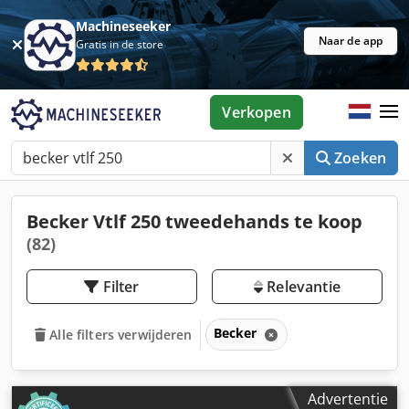
Machineseeker
Naar de app
Gratis in de store
Verkopen
Zoeken
Becker Vtlf 250 tweedehands te koop
(82)
Filter
Relevantie
Becker
Alle filters verwijderen
Advertentie