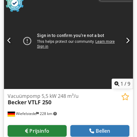
1
/
9
Vacuümpomp 5,5 kW 248 m³/u
Becker
VTLF 250
Wiefelstede
228 km
Prijsinfo
Bellen