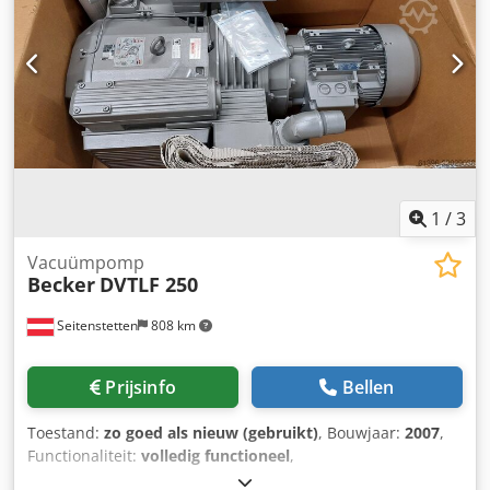
1
/
3
Vacuümpomp
Becker
DVTLF 250
Seitenstetten
808 km
Prijsinfo
Bellen
Toestand:
zo goed als nieuw (gebruikt)
, Bouwjaar:
2007
,
Functionaliteit:
volledig functioneel
,
machine-/voertuignummer:
A 2176121
, Becker