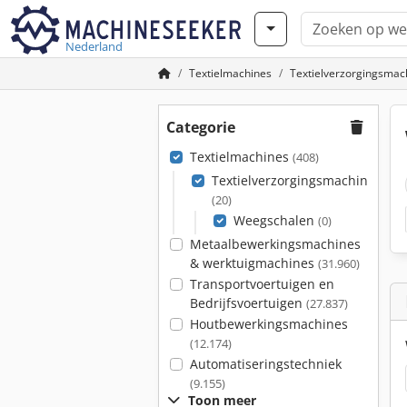
Nederland
Textielmachines
Textielverzorgingsmac
Categorie
Textielmachines
(408)
Textielverzorgingsmachines
(20)
Weegschalen
(0)
Metaalbewerkingsmachines
& werktuigmachines
(31.960)
Transportvoertuigen en
Bedrijfsvoertuigen
(27.837)
Houtbewerkingsmachines
(12.174)
Automatiseringstechniek
(9.155)
Toon meer