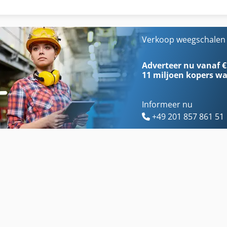
Gereedschap En Cutter Grinder
Scherm Dek
German
Schuren Van De Machine
Verkoop weegschalen 
Gewicht Evenwicht
Vloer Weegschalen
Adverteer nu vanaf €
11 miljoen kopers
wa
Informeer nu
+49 201 857 861 51