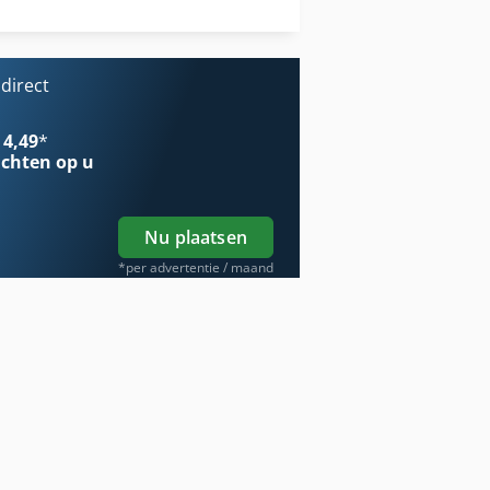
Wiel Vlees Zag
direct
 4,49
*
chten op u
Nu plaatsen
*per advertentie / maand