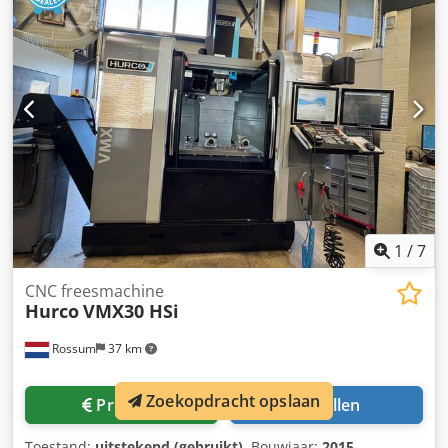
machine ca. 3260 kg Benodigde ruimte ca. 2200x2800x2000
mm Spindelmotor 6 kW Verticale freeskop met
hydraulische gereedschapshouder SK 40
1
/
7
CNC freesmachine
Hurco
VMX30 HSi
Rossum
37 km
Zoekopdracht opslaan
Prijsinfo
Bellen
Toestand:
uitstekend (gebruikt)
, Bouwjaar:
2015
,