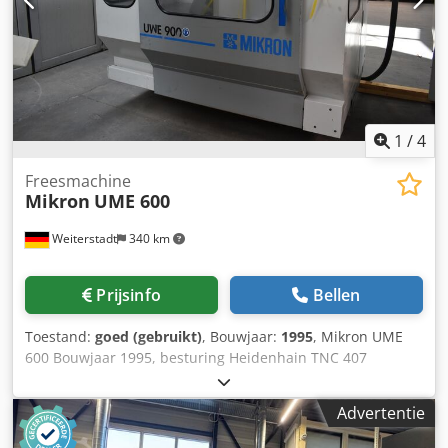
1
/
4
Freesmachine
Mikron
UME 600
Weiterstadt
340 km
Prijsinfo
Bellen
Toestand:
goed (gebruikt)
, Bouwjaar:
1995
, Mikron UME
600 Bouwjaar 1995, besturing Heidenhain TNC 407
Spilhouder in goede staat X-as slag 600 mm Dksdpfx Aqjzr
T U Ajuor Y-as slag 500 mm Z-as slag 450 mm Toerental 5 -
Advertentie
5000 omw/min Penbeweging 90 mm Totaal benodigd
vermogen 9 kW Voedingsbereik 0-10.000 mm/min Gewicht