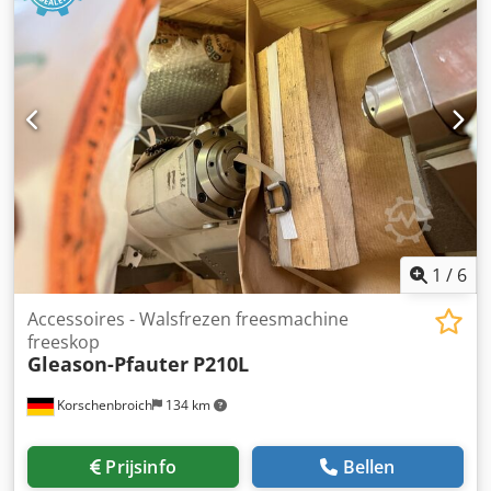
1
/
6
Accessoires - Walsfrezen freesmachine
freeskop
Gleason-Pfauter
P210L
Korschenbroich
134 km
Prijsinfo
Bellen