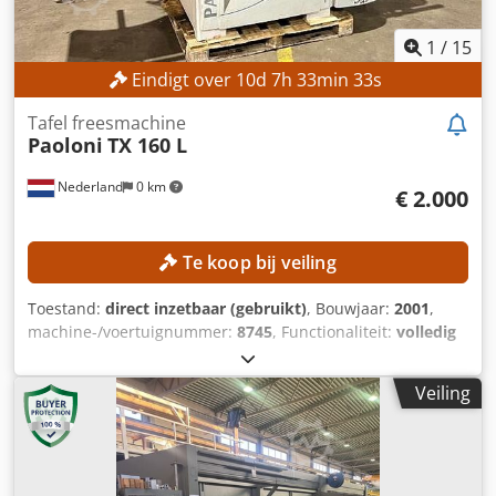
1
/
15
Eindigt over
10
d
7
h
33
min
31
s
Tafel freesmachine
Paoloni
TX 160 L
Nederland
0 km
€ 2.000
Te koop bij veiling
Toestand:
direct inzetbaar (gebruikt)
, Bouwjaar:
2001
,
machine-/voertuignummer:
8745
, Functionaliteit:
volledig
functioneel
, tafelbreedte:
500 mm
, tafel lengte:
2.500 mm
,
spilsnelheid (max.):
10.000 rpm
, TECHNISCHE GEGEVENS
Veiling
Tafellengte: 2.500 mm Dksdpozrmp Hjfx Aquor
Tafelbreedte: 500 mm Max. gereedschapsdiameter
freeskop: 160 mm Max. gereedschapsdiameter
penbescherming: 160 mm Spindelhellingshoek:
automatisch Spindelhoogteverstelling: automatisch