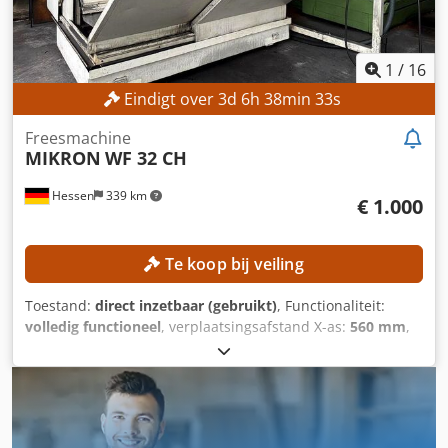
aanduiding Millplus CNC
1
/
16
Eindigt over
3
d
6
h
38
min
31
s
Freesmachine
MIKRON
WF 32 CH
Hessen
339 km
€ 1.000
Te koop bij veiling
Toestand:
direct inzetbaar (gebruikt)
, Functionaliteit:
volledig functioneel
, verplaatsingsafstand X-as:
560 mm
,
verplaatsing Y-as:
500 mm
, verplaatsingsafstand Z-as:
400
mm
, spilsnelheid (max.):
6.300 rpm
, draaibereik:
45 °
,
Geen minimumprijs – gegarandeerde verkoop tegen het
hoogste bod! TECHNISCHE GEGEVENS Verplaatsingsweg X-
as: 560 mm Verplaatsingsweg Y-as: 500 mm