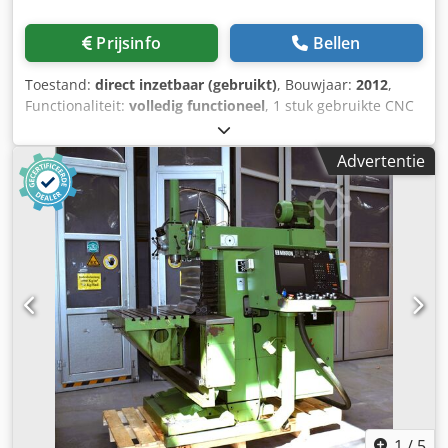
EXCALIBUR 12 / 1201 DE / BOUWJAAR 2013 === Twee
identieke machines, serienummers 33900 en 34062. CNC-
Prijsinfo
Bellen
eencilinder-profielboormachine volgens het principe van
een bewegende kolom. De bewegende boorkop met
Toestand:
direct inzetbaar (gebruikt)
, Bouwjaar:
2012
,
directe aandrijving voert in één bewerking boren,
Functionaliteit:
volledig functioneel
, 1 stuk gebruikte CNC
verzinken, schroefdraad snijden, frezen en markeren uit. -
bedfreesmachine met Heidenhain besturing. Extra
Profieldoorsnede: max. 1.200 x 800 mm, min. 50 x 50 mm |
draaitafel De draaitafel heeft een diameter van 1200 mm
Profiellengte tot 12 m | CE - Profielvormen: I-balk, U-profiel,
Advertentie
Dkedpfx Aowxxzqjquor Voor €220.000 in 2012/2013
hoekstaal, vlakstaal, vierkant-/rechthoekige buisprofielen -
compleet omgebouwd met nieuwe Rexroth draaitafel,
Boorkop: 1, directe aandrijving, 19 kW | 180-4.000 tpm |
geïnstalleerd als C-as. Zwenkkop is aanwezig. Een
max. boordiameter 28 mm - Boorvoeding:
uitgebreide set gereedschappen en een 3D-meettaster zijn
kogelomloopspindel, servo-aangedreven | CNC-assen: 5 -
inbegrepen.
X-as: verplaatsing 0-15.000 mm, 35 m/min | Y-as: 12 m/min
| tandheugel/tandwiel - Gereedschapswisselaar: 6-voudig
automatisch (ATC), HSK A80 - Spanning: hydraulisch
dubbelwerkend | Profielbreedteherkenning: laser,
contactloos - Koelmiddel intern (door de spindel) en extern
- Besturing: Ficep Pegaso CNC (PC/CNC/PLC geïntegreerd),
afstandsdiagnose via netwerk - Interfaces: DSTV, DXF, XML
(Tekla) | Tafel: 15 m lang, ca. 3.300 mm breed
Leveringsomvang per machine: Booreenheid 19 kW |
1
/
5