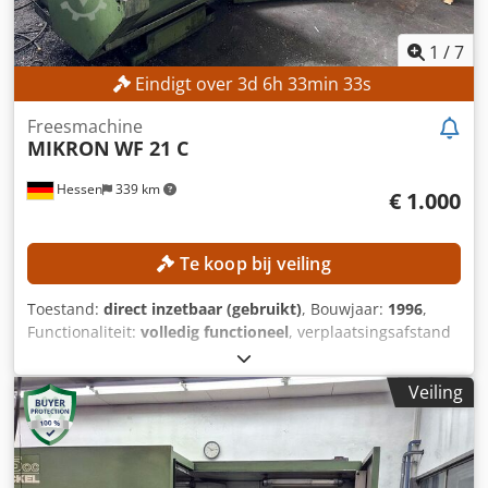
1
/
7
Eindigt over
3
d
6
h
33
min
31
s
Freesmachine
MIKRON
WF 21 C
Hessen
339 km
€ 1.000
Te koop bij veiling
Toestand:
direct inzetbaar (gebruikt)
, Bouwjaar:
1996
,
Functionaliteit:
volledig functioneel
, verplaatsingsafstand
X-as:
400 mm
, verplaatsing Y-as:
400 mm
,
verplaatsingsafstand Z-as:
400 mm
, tafelbreedte:
300 mm
,
Veiling
tafel lengte:
450 mm
, Geen minimumprijs –
gegarandeerde verkoop tegen het hoogste bod!
TECHNISCHE GEGEVENS Dkedpfx Aszpwx Hequor
Verplaatsingsbereik X-as: 400 mm Verplaatsingsbereik Y-