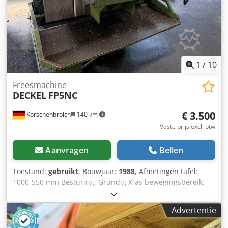
x h) - Transportgewicht [kg]: 500kg - Transportcolli [st.]: 1
Financiële informatie BTW: De getoonde prijs is exclusief
BTW BTW/marge: BTW verrekenbaar voor ondernemers
Levering en inruil altijd mogelijk van alles in de industriële
sectoren Yorick Diebels
1
/
10
Freesmachine
DECKEL
FP5NC
€ 3.500
Korschenbroich
140 km
Vaste prijs excl. btw
Aanvragen
Bellen
Toestand:
gebruikt
, Bouwjaar:
1988
, Afmetingen tafel:
1000-550 mm Besturing: Grundig X-as bewegingsbereik:
1000 mm SK40-spindel: ja Draaibare spindel: +/- ja
Dkedpoztfxpefx Aquer Besturing: Grundig Serienummer:
Advertentie
0209 4 laadmeters