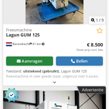
1
/
9
Freesmachine
Lagun
GUM 125
€ 8.500
Barendrecht
61 km
Vaste prijs excl. btw
Aanvragen
Bellen
Toestand:
uitstekend (gebruikt)
, Lagun GUM 125
freesmachine in zeer goede staat, uitgerust met 3 assen,
een Fagor digitale uitlezing, variabele invoer en
spindeltoerentallen. Specificaties: Spindeltap ISO 40
Advertentie
Toerental 35-1800 (variabel) Verplaatsing X850 Y290 Z475
mm Dsdpozrlawjfx Aquekr Tafelafmetingen 1250 x 280 mm
Automatische invoer X, Y & Z Snelle invoer X, Y & Z Motor
7,5 pk - 400V Digitale uitlezing Fagor, 3 assen Bouwjaar