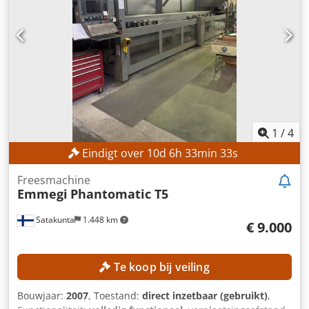
Spindeltoerentalverstelling: handmatig, in stappen
Spindeltoerental: 3.000–10.000 tpm Aantal snelheden: 2
Motorrem: aanwezig MACHINEGEGEVENS
Hoofdmotorvermogen: 7,5 kW Afmetingen en gewicht
Afmetingen (L x B x H): 1.800 x 1.200 x 1.900 mm
Machinegewicht: 1.200 kg Aantal transportverpakkingen: 1
UITVOERING Toevoerapparaat Mec4v (aantal
toevoerwielen: 3) Geleider (merk Aigner)
1
/
4
Eindigt over
10
d
6
h
33
min
31
s
Freesmachine
Emmegi
Phantomatic T5
Satakunta
1.448 km
€ 9.000
Te koop bij veiling
Bouwjaar:
2007
, Toestand:
direct inzetbaar (gebruikt)
,