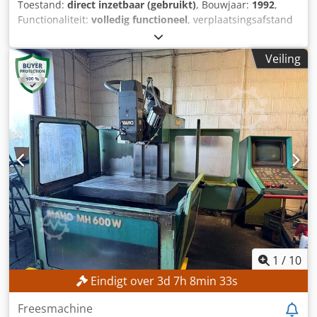
Toestand:
direct inzetbaar (gebruikt)
, Bouwjaar:
1992
,
Functionaliteit:
volledig functioneel
, verplaatsingsafstand
X-as:
600 mm
, verplaatsing Y-as:
400 mm
,
verplaatsingsafstand Z-as:
420 mm
, spilsnelheid (max.):
Veiling
4.000 rpm
, controller model:
Heidenhain 407
, Geen
minimumprijs – gegarandeerde verkoop tegen het hoogste
bod! TECHNISCHE GEGEVENS Verplaatsing X-as: 600 mm
Verplaatsing Y-as: 400 mm Verplaatsing Z-as: 420 mm
Spindeltoerental max.: 4.000 toeren/min
Gereedschapshouder: SK 40 Afstand spindel tot tafel: 127–
567 mm Dkodjzpxfhepfx Aqujr Spindeldiameter voorste
lager: 55 mm MACHINEGEGEVENS Besturing: Heidenhain
407 UITRUSTING Handwiel Netwerkaansluiting
1
/
10
Eindigt over
3
d
7
h
8
min
31
s
Freesmachine