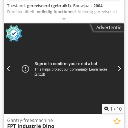
Toestand:
gereviseerd (gebruikt)
, Bouwjaar:
2004
,
Functionaliteit:
volledig functioneel
, Volledig gereviseerd
freeshoofd van een Gleason Pfauter P210L - bouwjaar
2004. Dkedpfx Aqozr Hd Rsusr
Advertentie
1
/
10
Gantry-freesmachine
FPT Industrie
Dino