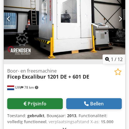
2000 Afmetingen (L x B x H) 2050 x 2220 x 2050 mm
Gewicht 1900 kg Variabel toerental met digitale uitlezing in
2 versnellingsbereiken, variabele invoersnelheid met
digitale uitlezing. Inclusief Huron freeskop,
machinebankschroef en gereedschaphouder.
1
/
12
Boor- en freesmachine
Ficep
Excalibur 1201 DE + 601 DE
Ulft
78 km
Prijsinfo
Bellen
Toestand:
gebruikt
, Bouwjaar:
2013
, Functionaliteit:
volledig functioneel
, verplaatsingsafstand X-as:
15.000
mm
, spilsnelheid (max.):
4.000 rpm
, spindelsnelheid