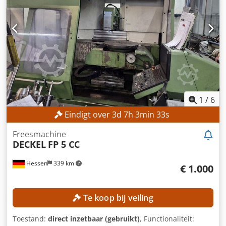
as: 400 mm Verplaatsingsbereik Z-as: 400 mm Oppervlak
van de spanplaat: 300 x 450 mm Aantal
schroefdraadgaten: 2 x 6
1
/
6
Eindigt over
3
d
7
h
3
min
31
s
Freesmachine
DECKEL
FP 5 CC
Hessen
339 km
€ 1.000
Te koop bij veiling
Toestand:
direct inzetbaar (gebruikt)
, Functionaliteit: