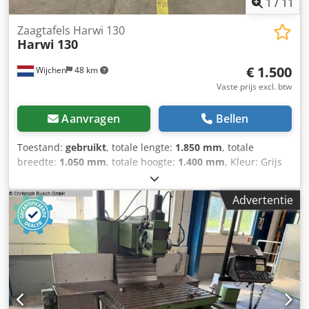
1
/
11
Zaagtafels Harwi 130
Harwi
130
€ 1.500
Wijchen
48 km
Vaste prijs excl. btw
Aanvragen
Bellen
Toestand:
gebruikt
, totale lengte:
1.850 mm
, totale
breedte:
1.050 mm
, totale hoogte:
1.400 mm
, Kleur: Grijs
Gewicht: 500 kg Schulpzaag Dkedpozrm S Isfx Aqujr Harwi
130 45 graden 5,5kW - Documentatie aanwezig: Nee - CE
Advertentie
certificaat aanwezig: Nee - Serienummer: 130 S -
Hoofdmotor vermogen [kW]: 5.5 - Asgat zaagblad diameter
[mm]: 30 - Min. zaagblad diameter [mm]: 400 - Max.
zaagblad diameter [mm]: 450 - Tafellengte [mm]: 1500 -
Tafelbreedte [mm]: 1050 - Min. schuinstelbaar [°]: 0 - Max.
schuinstelbaar [°]: 45 - Voltage [V]: 400 - Stroomverbruik
[A]: 8.5 - Afzekering [A]: 16 - Vermogen [kW]: 7.3 -
Transportafmetingen: 1850mm x 1050mm x 1400mm (l x b