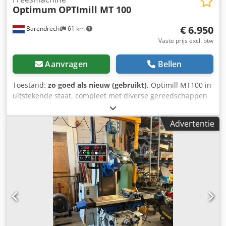
Optimum
OPTImill MT 100
€ 6.950
Barendrecht
61 km
Vaste prijs excl. btw
Aanvragen
Bellen
Toestand:
zo goed als nieuw (gebruikt)
, Optimill MT100 in
uitstekende staat, compleet met diverse gereedschappen
en een digitale 3-assige uitlezing. X-as bereik: 600 mm
Djdpfx Aqjzrlbhsuokr Y-as bereik: 270 mm Z-as bereik: 380
Advertentie
mm Verticale spindel: conus ISO 40, DIN 2080 Draaibereik
van de verticale spindelfreeskop in het X-Y-vlak: 360°
Draaibereik van de verticale spindelfreeskop in het Z-X-
vlak: 360° Toerenbereik van de verticale spindel: 45 - 1600
omwentelingen per minuut Aantal snelheden van de
verticale spindel: 11 Trekstang voor de verticale spindel:
M16 Vermogen van de aandrijfmotor voor de verticale
spindel bij normaal gebruik: 2,2 kW