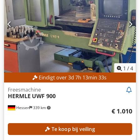
1
/
4
Eindigt over
3
d
7
h
13
min
31
s
Freesmachine
HERMLE
UWF 900
Hessen
339 km
€ 1.010
Te koop bij veiling