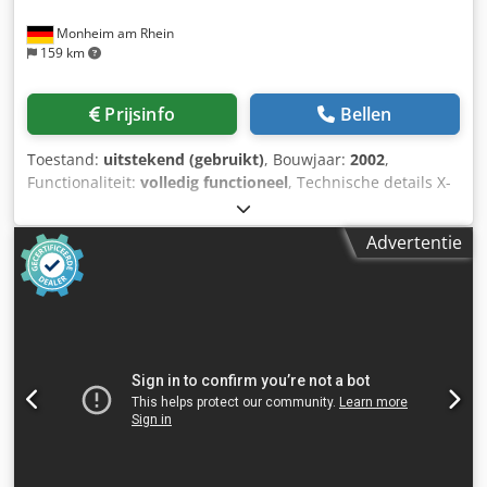
Monheim am Rhein
159 km
Prijsinfo
Bellen
Toestand:
uitstekend (gebruikt)
, Bouwjaar:
2002
,
Functionaliteit:
volledig functioneel
, Technische details X-
weg 2800 mm Y-weg 2200 mm Z-weg 800 mm Besturing
Heidenhain iTNC 530 Tafeloppervlak 3000 x 1200 mm
Advertentie
Gereedschapopname HSK-A-63 Spindeltoerental 18000
omw/min Aandrijfsvermogen 18 kW Dsdpozr Nhfefx Aqujkr
Voedingsbereik 35000 mm/min Totaal benodigd vermogen
68,7 kW Machinegewicht ca. t Benodigde ruimte ca. 12,4 x
3,5 x 4,6 m Aanvullende informatie De FPT DINO is een 5-
assige portaalfreesmachine, ontworpen voor de
nauwkeurige bewerking van grote componenten. Met een
dwarsbeweging van 2200 mm en een hoogtoerige spil met
12000 omw/min combineert deze machine een groot
bewerkingsvolume met uitstekende dynamiek in de
nabewerking. CNC-baanbesturing Heidenhain iTNC 530 5