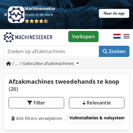
Machineseeker
Naar de app
Gratis in de store
Verkopen
Zoeken
/ ... / Gebruikte afzakmachines
Afzakmachines tweedehands te koop
(26)
Filter
Relevantie
Vulinstallaties & vulsystemen
Alle filters verwijderen