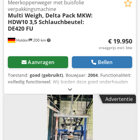
Meerkoppenweger met buisfolie
verpakkingsmachine
Multi Weigh, Delta Pack
MKW:
HDW10 3,5 Schlauchbeutel:
DE420 FU
€ 19.950
Holdorf
200 km
vraagprijs excl. btw
Aanvragen
Bellen
Toestand:
goed (gebruikt)
, Bouwjaar:
2004
, Functionaliteit:
volledig functioneel
, Wij bieden deze goed onderhouden
Multi Weigh, Delta Pack MKW: HDW10 3,5
zakverpakkingsmachine: DE420 FU, een
Advertentie
meerkoppenweegschaal met zakverpakkingsmachine,
bouwjaar 2004, te koop aan. Fabrikant: Multi Weigh, Delta
Pack Model: MKW: HDW10 3,5 zakverpakkingsmachine:
DE420 FU Bouwjaar: 2004 Dcsdpfszlnbwex Aglok Staat:
goed Categorie-ID: 703 Type: Meerkoppenweegschaal met
zakverpakkingsmachine Als u vragen heeft of meer