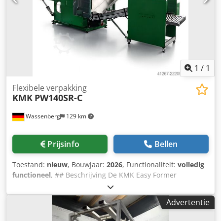
1
/
1
Flexibele verpakking
KMK
PW140SR-C
Wassenberg
129 km
Prijsinfo
Bellen
Toestand:
nieuw
, Bouwjaar:
2026
, Functionaliteit:
volledig
functioneel
, ## Beschrijving De KMK Easy Former
PW140SR-C is een volautomatische rollenaanvoermachine
voor de productie van kartonnen borden, schalen en trays.
Advertentie
Dankzij zijn moderne, volledig elektrische servo-
aandrijfsysteem biedt hij een hoge productiecapaciteit,