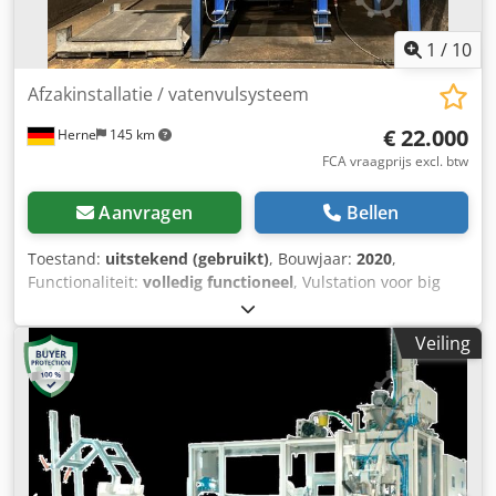
1
/
10
Afzakinstallatie / vatenvulsysteem
€ 22.000
Herne
145 km
FCA vraagprijs excl. btw
Aanvragen
Bellen
Toestand:
uitstekend (gebruikt)
, Bouwjaar:
2020
,
Functionaliteit:
volledig functioneel
, Vulstation voor big
bags of vaten, bestaande uit: - aanvoerbunker - trilgoot
met magneetaandrijving 550/400x2500 mm, troghoogte
Veiling
200 mm, gemonteerd op rubber buffers, met
ondersteuningsconstructie - frequentieomvormer,
ingebouwd in schakelkast met PLC voor koppeling met
weegschaal - doseervloerweegschaal, 1200x1200 mm, 1 kg
- 3000 kg, evaluatie-elektronica met tarra-instelling
Nieuwprijs €39.850,- (netto), factuur als bewijs aanwezig.
Dedpfx Agew Rq Dyeljck