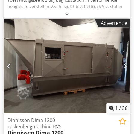
Toestand:
gebruikt
, Big bag losstation In verschillende
hoogtes te verstellen V.v. hijsjuk t.b.v. heftruck V.v. stalen
trechter met trilmotor Djdpfeyt N N Tex Aglock
Advertentie
1
/
36
Dinnissen Dima 1200
zakkenleegmachine RVS
Dinnissen
Dima 1200