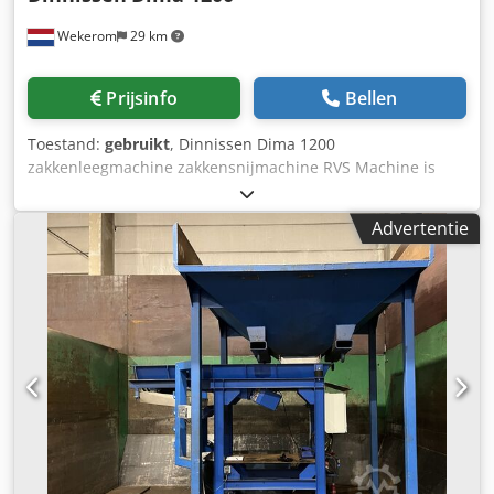
Wekerom
29 km
Prijsinfo
Bellen
Toestand:
gebruikt
, Dinnissen Dima 1200
zakkenleegmachine zakkensnijmachine RVS Machine is
gereviseerd. V.v. nieuwe loopwielen, lagers, klemmen e.d.
Capaciteit: 1200 zakken / uur Geheel uitgevoerd in RVS
Advertentie
Motorvermogen trommel: 2x 1,5kW 124rpm
Motorvermogen snijrotor: 2x 5,5kW 211rpm Dcodpfsx D U
Nljx Aglek Snijkast met dubbele rotor hoort boven op de
invoertrechter van de trommelzeef Zie onze andere
advertenties VMA Wekerom