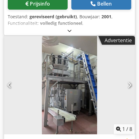
Prijsinfo
Bellen
Toestand:
gereviseerd (gebruikt)
, Bouwjaar:
2001
,
Functionaliteit:
volledig functioneel
,
machine-/voertuignummer:
844
, LEES DE OMSCHRIJVING
NAUWKEURIG Gebruikte IPF25 vulmachine met
Advertentie
geïntegreerde weger voor het afvullen van papieren
openmondzakken, inclusief zakken met handgrepen. De
machine is geschikt voor het verwerken van uiteenlopende
bulkproducten, zoals: Kattenbakvulling Petfood Houtskool
Dodozrvldjpfx Aglock Houtpellets Overige droge
stortgoederen .... Limieten zak: Breedte: 150 tot 300 mm
Lengte: 300 tot 600 mm Zijvouw: 35 tot 85 mm De machine
bevindt zich momenteel in onze werkplaats en wordt
gereviseerd. De revisiewerkzaamheden worden gefaseerd
uitgevoerd. Bij serieuze interesse kunnen wij dit proces
versnellen, zodat de machine sneller beschikbaar is. Neem
gerust contact met ons op voor aanvullende informatie of
een bezichtiging.
1
/
8