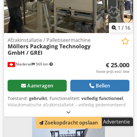
1
/
16
Afzakinstallatie / Palletiseermachine
Möllers Packaging Technology
GmbH / GREI
€ 25.000
Niederwil
569 km
Vaste prijs excl. btw
Aanvragen
Bellen
Toestand:
gebruikt
, Functionaliteit:
volledig functioneel
,
Volautomatische afzakinstallatie – volledig gedemonteerd
en direct af te halen Te koop aangeboden: een
volautomatische afzakinstallatie, geschikt voor diverse
Advertentie
Zoekopdracht opslaan
stortgoederen zoals meel, pellets en granulaten. De
installatie kenmerkt zich door een hoog
automatiseringsniveau en een robuuste, industriële