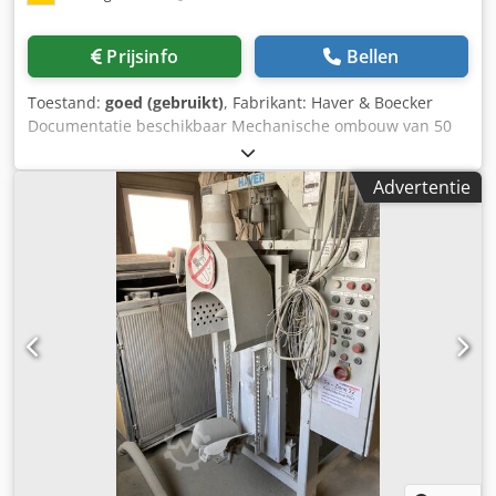
Pneumatische aansluiting: 5-6 bar Luchtverbruik: 400
Nl/min Beschermingsklasse: IP54 Afzuiglucht: 45 m3/min
Prijsinfo
Bellen
Opmerking: Verdere gegevens over de machine zijn te
vinden in de bijgevoegde orderbevestiging.
Toestand:
goed (gebruikt)
, Fabrikant: Haver & Boecker
Documentatie beschikbaar Mechanische ombouw van 50
kg naar 25 kg zakken in 1999 Dsdev Sz Tdjpfx Aglock
Besturingssysteem: Siemens S7 Ombouw naar de nieuwste
Advertentie
versie met onderdelenondersteuning in 2015
Ondersteunde zaktypes: ongebluste kalk, gehydrateerde
kalk, cement, gips