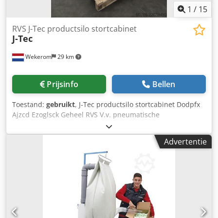
1
/
15
RVS J-Tec productsilo stortcabinet
J-Tec
Wekerom
29 km
Prijsinfo
Bellen
Toestand:
gebruikt
, J-Tec productsilo stortcabinet Dodpfx
Ajzcd Ezoglsck Geheel RVS V.v. pneumatische
bunkerklopper en niveausensor Zie onze andere
advertenties VMA Wekerom
Advertentie