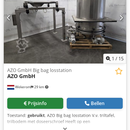
1
/
15
AZO GmbH Big bag losstation
AZO GmbH
Wekerom
29 km
Prijsinfo
Bellen
Toestand:
gebruikt
, AZO Big bag losstation V.v. triltafel,
trilbodem met doseerschroef Heeft op een
verdiepingsvloer gestaan. Dodpfx Aezh Ndleglsck Inhoud