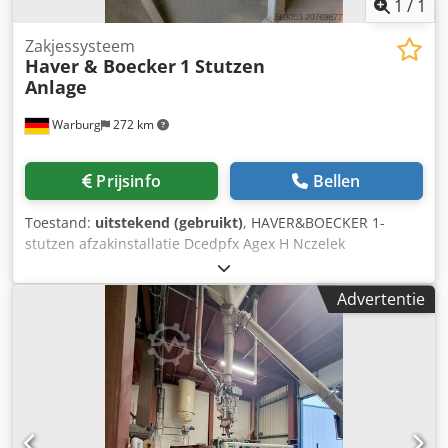
1
/
1
Zakjessysteem
Haver & Boecker
1 Stutzen
Anlage
Warburg
272 km
Prijsinfo
Bellen
Toestand:
uitstekend (gebruikt)
, HAVER&BOECKER 1-
stutzen afzakinstallatie Dcedpfx Agex H Nczelek
Advertentie