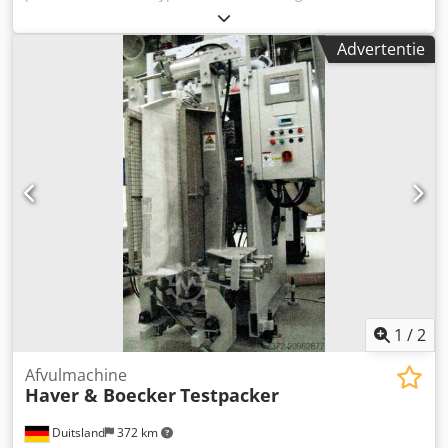
kg-50 kg, max. verpakkingscapaciteit: 300 zakken/uur. De
machine werd gebruikt om zand te verpakken. Een
Advertentie
inspectie ter plaatse is mogelijk. Dcodpown H Uqofx Aglek
1
/
2
Afvulmachine
Haver & Boecker
Testpacker
Duitsland
372 km