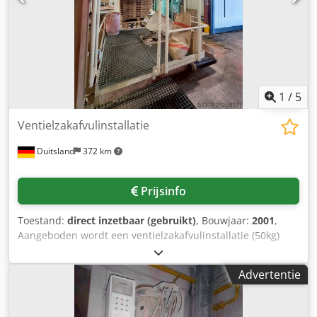
1
/
5
Ventielzakafvulinstallatie
Duitsland
372 km
Prijsinfo
Toestand:
direct inzetbaar (gebruikt)
, Bouwjaar:
2001
,
Aangeboden wordt een ventielzakafvulinstallatie (50kg)
met aangesloten palletiseerder. Zaktype: ventielzakken
(papier, PE of PP), vulgewicht: instelbaar tot max. 50kg,
Advertentie
leidingsysteem met geïntegreerde
transportschroef/doseerschroef, pneumatische zakklem,
weeginrichting, afvoerband. Automatische