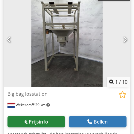
1.750. Dit apparaat is ideaal voor het opzuigen of inblazen
van verpakkingschips (vulmateriaal) in en uit dozen. Het
vergemakkelijkt het snel vullen en legen van verpakkingen
en is ideaal voor verzending, opslag en logistiek.
Eigenschappen: Voor het opzuigen en inblazen van
verpakkingschips Geschikt voor dozen en andere
verpakkingsmaterialen Robuuste uitvoering Ideaal voor
verzend- en opslagbedrijven Dedpfsxiv Erex Agljck De
leveringsomvang en de staat komen overeen met de
getoonde foto's.
1
/
10
Big bag losstation
Wekerom
29 km
Prijsinfo
Bellen