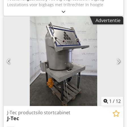
mm * Papierdikte: 0,30 – 0,60 mm * Vormgereedschappen:
Losstations voor bigbags met triltrechter In hoogte
tot 3 sets * Stansgereedschappen: tot 3 sets *
verstelbaar Dodpfxsy Nttpo Aglock Max afmetingen big
Hoofdaandrijving: servomotor * Totaal vermogen: ca. 31
bag: 120cm x 120cm x 280cm Totale afmetingen 180cm x
kW * Machinegewicht: ca. 4.100 kg * Machineafmetingen (L
Advertentie
180cm x 345-500cm Materiaal: Staal Zie onze andere
× B × H): 5.120 × 1.800 × 2.278 mm ###
advertenties
Standaarduitrusting * Automatische rolafwikkelaar *
Automatisch productstapelsysteem * Intuïtieve
touchscreen-besturing ### Inbegrepen bij levering ✅
Nieuwe machine direct van de fabrikant ✅ 2 jaar garantie
✅ Professionele installatie en volledige montage door
ervaren KMK-technici ✅ Inbedrijfstelling van de machine
op locatie ✅ Gratis instructie en training van uw
bedienend personeel ✅ Uitgebreide after-salesservice en
technische ondersteuning ook na installatie ###
Machinetype Rollenaanvoermachine voor de productie van
kartonnen borden en papieren verpakkingen KMK Easy
Former PW140SR-C
1
/
12
J-Tec productsilo stortcabinet
J-Tec