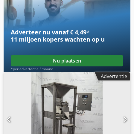
Adverteer nu vanaf € 4,49
*
11 miljoen kopers
wachten op u
Nu plaatsen
*per advertentie / maand
Advertentie