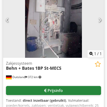
lagenpalletiseerder – Ehcolo PM 400. Bouwjaar: 2001,
capaciteit: tot ca. 400 zakken per uur,
stijgband/zakkenvlakker, leeg palletmagazijn, volledige
machineafscherming. Bezichtiging op afspraak mogelijk.
Dcedjylzg Uopfx Aglek
1
/
1
Zakjessysteem
Behn + Bates
1BP St-MECS
Duitsland
372 km
Prijsinfo
Toestand:
direct inzetbaar (gebruikt)
, Vulmateriaal:
poeder/korrels, zaktypen: ventielzak, vulgewichtbereik: 25