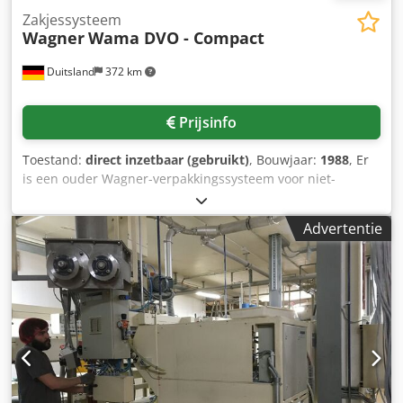
Zakjessysteem
Wagner
Wama DVO - Compact
Duitsland
372 km
Prijsinfo
Toestand:
direct inzetbaar (gebruikt)
, Bouwjaar:
1988
, Er
is een ouder Wagner-verpakkingssysteem voor niet-
klonterende bulkmaterialen beschikbaar, inclusief een
automatische weegschaal. Een inspectie ter plaatse is
Advertentie
mogelijk. Dedpfx Agswn H Ukjlsck