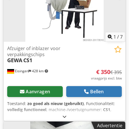
1
/
7
Afzuiger of inblazer voor
verpakkingschips
GEWA
CS1
€ 350
Eisingen
428 km
€ 395
vraagprijs excl. btw
Aanvragen
Bellen
Toestand:
zo goed als nieuw (gebruikt)
, Functionaliteit:
volledig functioneel
, machine-/voertuignummer:
CS1
,
GEWA Chio Zuig- en Blaasapparaat CS1 – veelzijdig zuig-
en blaasapparaat Te koop aangeboden: een GEWA Chio
Advertentie
Zuig- en Blaasapparaat CS1. De nieuwprijs bedroeg circa €