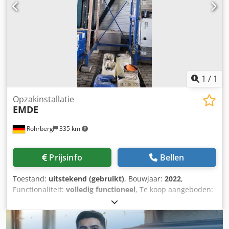
informatie wenst, kunt u ons een bericht sturen of bellen.
1
/
1
Opzakinstallatie
EMDE
Rohrberg
335 km
Prijsinfo
Bellen
Toestand:
uitstekend (gebruikt)
, Bouwjaar:
2022
,
Functionaliteit:
volledig functioneel
, Te koop aangeboden:
een gebruikte bigbag-afvulinstallatie met afzuiging en
weegsysteem. In uitstekende staat, nauwelijks gebruikt!
Dcedpezm Ubtjfx Agljk