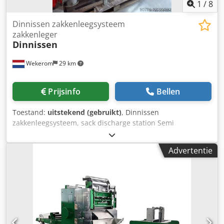
1
/
8
Dinnissen zakkenleegsysteem
zakkenleger
Dinnissen
Wekerom
29 km
Prijsinfo
Bellen
Toestand:
uitstekend (gebruikt)
, Dinnissen
zakkenleegsysteem, sack discharge station Semi
automatische machine Geheel RVS V.v. lege zakkenpers
V.v. verdeelschroef links rechts Dcodpfx Agozhkz Eolsk V.v.
Advertentie
DCE Donaldson stofafzuiger Nette complete machine