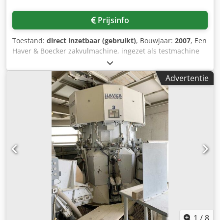
Prijsinfo
Toestand:
direct inzetbaar (gebruikt)
, Bouwjaar:
2007
, Een
Haver & Boecker zakvulmachine, ingezet als testmachine
voor het afvullen van diverse poedervormige
stortgoederen, inclusief MEC 3 weeg-elektronica, staat ter
Advertentie
beschikking. Weegbereik: 10kg-50kg, instelstap: 50g,
zakvulgewicht: 25kg, afvulcapaciteit bij 25kg: ca. 180
stuks/uur, maximale productvochtigheid: 0%,
afvultemperatuur product: 20°C, zakmateriaal: 2-laags
papier/PE met filtervlies. Documentatie aanwezig.
Bezichtiging ter plaatse mogelijk. Dodpfjx U Dv Sox Aglock
1
/
8