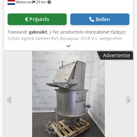
Wekerom
29 km
Prijsinfo
Bellen
Toestand:
gebruikt
, J-Tec productsilo stortcabinet Djdpjzc
Icdofx Agleck Geheel RVS Bouwjaar 2018 V.v. weegcellen
met onderframe (weegcellen defect) V.v. Trilbodem met
RVS vlinderklep V.v. pneumatische bunkerklopper en
Advertentie
niveausensor Zie onze andere advertenties VMA Wekerom