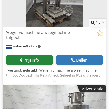
1
/
9
Weger vulmachine afweegmachine
trilgoot
Wekerom
29 km
Prijsinfo
Bellen
Toestand:
gebruikt
, Weger vulmachine afweegmachine
trilgoot Dodpezh Nn Refx Agleck Geheel in RVS uitgevoerd
V.v. kleine weegschaal tot 6kilo Evt. uit te bereiden naar
gewichten tot +/- 50kg.(werking loadcellen onbekend)
Advertentie
Compleet met weegbesturing Zie onze andere advertenties