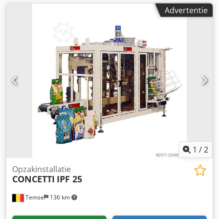
Advertentie
1
/
2
Opzakinstallatie
CONCETTI
IPF 25
Temse
136 km