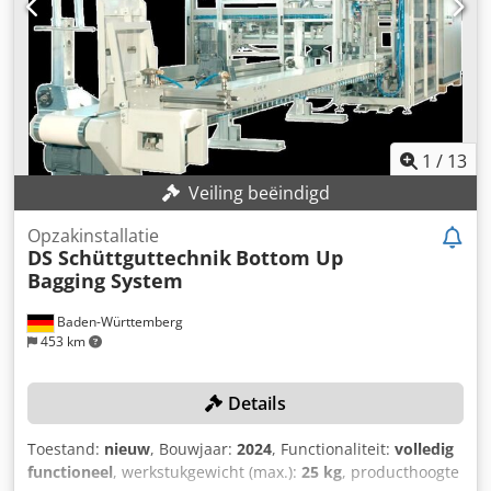
1
/
13
Veiling beëindigd
Opzakinstallatie
DS Schüttguttechnik
Bottom Up
Bagging System
Baden-Württemberg
453 km
Details
Toestand:
nieuw
, Bouwjaar:
2024
, Functionaliteit:
volledig
functioneel
, werkstukgewicht (max.):
25 kg
, producthoogte