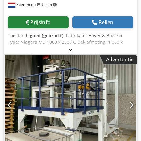
Soerendonk
95 km
Prijsinfo
Bellen
Toestand:
goed (gebruikt)
, Fabrikant: Haver & Boecker
Type: Niagara MD 1000 x 2500 G Dek afmeting: 1.000 x
2.500 mm Aantal dekken: 2 Inclusief: – Frame – Veren
Dcjdpfx Apsy A S T Iscok – 4KW Elektromotor Zeefmachine
Advertentie
kan gestraald en gespoten worden.