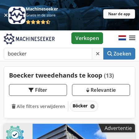
Machineseeker
Naar de app
Gratis in de store
Verkopen
Zoeken
Boecker tweedehands te koop
(13)
Filter
Relevantie
Böcker
Alle filters verwijderen
Advertentie