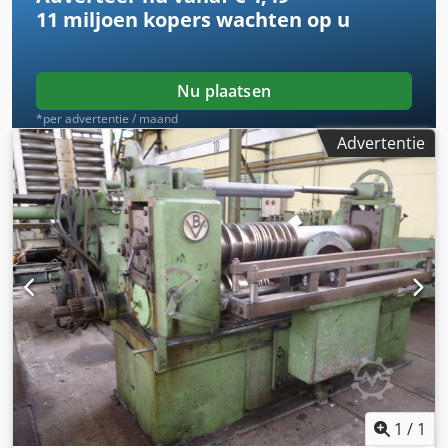
11 miljoen kopers
wachten op u
Nu plaatsen
*per advertentie / maand
Advertentie
1
/
1