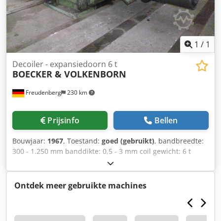
1
/
1
Decoiler - expansiedoorn 6 t
BOECKER & VOLKENBORN
Freudenberg
230 km
Prijsinfo
Bellen
Bouwjaar:
1967
, Toestand:
goed (gebruikt)
, bandbreedte:
300 - 1.250 mm banddikte: 0,5 - 3 mm coil gewicht: 6 t
Dcodpfed Ha E Ijx Apcok doorn Ø: 508/610 mm
Ontdek meer gebruikte machines