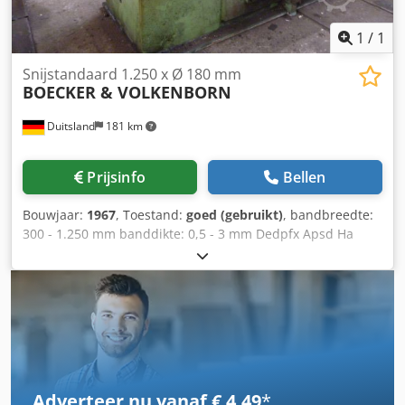
1
/
1
Snijstandaard 1.250 x Ø 180 mm
BOECKER & VOLKENBORN
Duitsland
181 km
Prijsinfo
Bellen
Bouwjaar:
1967
, Toestand:
goed (gebruikt)
, bandbreedte:
300 - 1.250 mm banddikte: 0,5 - 3 mm Dedpfx Apsd Ha
Irocjck bladas Ø: 180 mm
Adverteer nu vanaf € 4,49
*