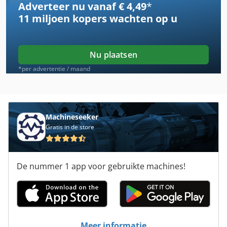
Adverteer nu vanaf € 4,49
*
Boog
11 miljoen kopers
wachten op u
Boor Bits
Bsa Bpk 190
Nu plaatsen
Decker
*per advertentie / maand
Fans
Koch Bohrer
Machineseeker
Gratis in de store
Kockerling Allrounder
Kockerling Vector 620
De nummer 1 app voor gebruikte machines!
Schot
Top Bock
Vervoer Beugel
Meer informatie