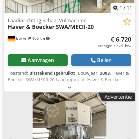
1
/
11
Laadinrichting Schaal Vulmachine
Haver & Boecker
SWA/MECII-20
€ 6.720
Borken
106 km
vraagprijs excl. btw
Aanvragen
Bellen
Toestand:
uitstekend (gebruikt)
, Bouwjaar:
2003
, Haver &
Boecker SWA/MECII-20 Laadapparaat Haver & Boecker
SWA/MECII-20 Losse laadinrichting met weegschaal voor
het laden van vrachtwagens of wagens met stortgoed
Advertentie
Geschikt voor vrijstromend, niet-stofhoudend
bulkmateriaal Beschrijving Merk: Haver & Boecker Type:
SWA/MECII-20 Jaar: 2003 Temperatuurgrenzen: -10 ° C / 40
° C Spanning: 230V Frequentie: 50 Hz Pneumatische druk:
5 bar; Max 40 kg Min 10 kg Afmetingen: Sectie I L2.43 x
B187 x H310 Afdeling II L240 x B240 x H310 Haver
Nettowage met rek Weeg- en evaluatie-elektronica MEC II-