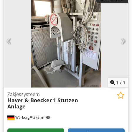
versie met onderdelenondersteuning in 2015
Ondersteunde zaktypes: ongebluste kalk, gehydrateerde
kalk, cement, gips
1
/
1
Zakjessysteem
Haver & Boecker
1 Stutzen
Anlage
Warburg
272 km