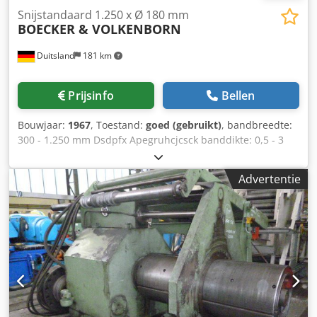
Snijstandaard 1.250 x Ø 180 mm
BOECKER & VOLKENBORN
Duitsland
181 km
Prijsinfo
Bellen
Bouwjaar:
1967
, Toestand:
goed (gebruikt)
, bandbreedte:
300 - 1.250 mm Dsdpfx Apegruhcjcsck banddikte: 0,5 - 3
mm bladas Ø: 180 mm
Advertentie