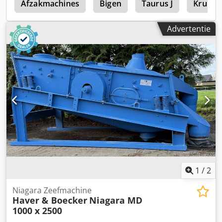
l
Afzakmachines
Bigen
Taurus J
Krupp 
Advertentie
1
/
2
Niagara Zeefmachine
Haver & Boecker
Niagara MD
1000 x 2500