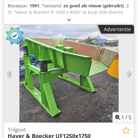
Bouwjaar:
1991
, Toestand:
zo goed als nieuw (gebruikt)
, 2
St. “Haver & Boecker D 1600 x 4500" te koop Ook diverse
andere fabrikanten als: ThyssenKrupp / BOA / Metso /
Allis-Chalmers / Skett / Siebtechnik Vind ons volledige
Advertentie
aanbod op onze website. Dsdpfsgtxm Rsx Apcsck
Fabrikant: Haver & Boecker Type: D 1600 x 4500 Afmeting:
1.600mm x 4.500 mm Dekken: 2 Bouwjaar: 1991 Inclusief: –
Aandrijving - Frame – Rubber veren
1
/
5
Trilgoot
Haver & Boecker
UF1250x1750