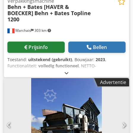
Verpakkingsmachine
Behn + Bates [HAVER &
BOECKER]
Behn + Bates Topline
1200
Marchais
303 km
Prijsinfo
Bellen
Toestand:
uitstekend (gebruikt)
, Bouwjaar:
2023
,
Functionaliteit:
volledig functioneel
, NETTO-
WEEGBEVULLINGSYSTEEM TYPE TOPLINE 1200 Met een
capaciteit tot 1.200 zakken per uur is de TOPLINE speciaal
Advertentie
ontworpen voor het snel vullen van open mondzakken. In
combinatie met onze hoogwaardige netto-weger is de
TOPLINE 1200 de ideale machine voor volautomatisch
afvullen van granulaatproducten. De zakken worden
gesinguleerd en geopend door een roterend raster-
singuleersysteem. Na het vullen via de klepafvulmond
worden de zakken middels bovenbandgeleiding naar het
sluitsysteem getransporteerd. Voor stofarm en schoon