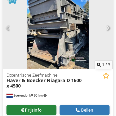
1
/
3
Excentrische Zeefmachine
Haver & Boecker
Niagara D 1600
x 4500
Soerendonk
95 km
Prijsinfo
Bellen