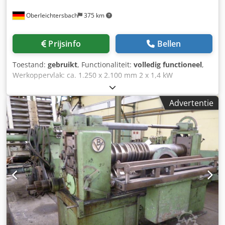
Oberleichtersbach
375 km
Prijsinfo
Bellen
Toestand:
gebruikt
, Functionaliteit:
volledig functioneel
,
Werkoppervlak: ca. 1.250 x 2.100 mm 2 x 1,4 kW
onbalansmotoren op nieuw, stabiel stalen frame Dcedpfx
Apozgv E Tecsk
Advertentie