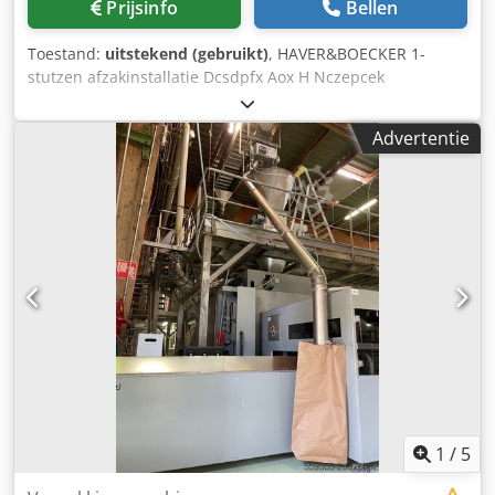
Prijsinfo
Bellen
Toestand:
uitstekend (gebruikt)
, HAVER&BOECKER 1-
stutzen afzakinstallatie Dcsdpfx Aox H Nczepcek
Advertentie
1
/
5