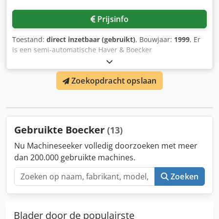
Prijsinfo
Toestand:
direct inzetbaar (gebruikt)
, Bouwjaar:
1999
, Er
is een semi-automatische Haver & Boecker
zakkenvulmachine beschikbaar. Stations: max. 6
zakgewicht: 25 kg, vulcapaciteit: 1600 zakken/uur,
Zoekopdracht opslaan
zakformaten: ongebluste kalk/hydraatkalk/cement/gips,
korrelgrootte: instelbaar, besturing: Siemens S7. De
machine is in 2025 geüpdatet. Documentatie beschikbaar.
Een bezoek ter plaatse is mogelijk. Dcodpfx Ajv Tcq Hspcjk
Gebruikte Boecker
(13)
Nu Machineseeker volledig doorzoeken met meer
dan 200.000 gebruikte machines.
Zoeken
Blader door de populairste