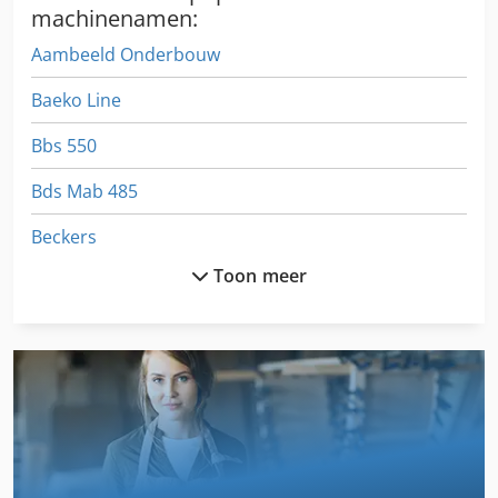
machinenamen:
Aambeeld Onderbouw
Baeko Line
Bbs 550
Bds Mab 485
Beckers
Toon meer
Beugel-Met Schacht
Boehringer
Boehringer Dus 560 Ti
Boehringer Vdf 25 M
Bok