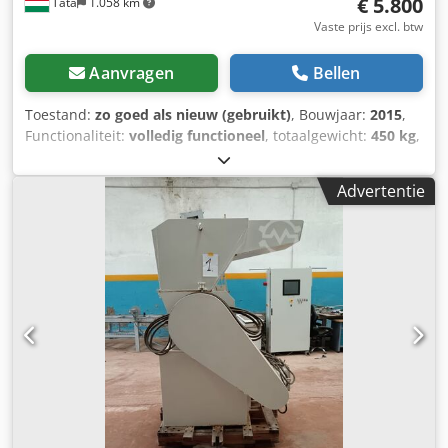
€ 5.800
Tata
1.058 km
Vaste prijs excl. btw
Aanvragen
Bellen
Toestand:
zo goed als nieuw (gebruikt)
, Bouwjaar:
2015
,
Functionaliteit:
volledig functioneel
, totaalgewicht:
450 kg
,
De werking van de machine: glasafval dat tijdens de
productie ontstaat, kan veilig en zonder gevaar voor
Advertentie
ongevallen worden gesneden en verzameld in de
hieronder geplaatste - met een vorkheftruck verplaatsbare
- ledigingscontainers. Afmetingen van het werkgebied:
Lengte: 3500 mm Hoogte: 1800 mm Breedte: 3000 mm
Elektrisch vermogen: 2,7 kW Voedingsspanning: 3x400 V
Aantal fasen: 3 Dodpfjd Nfb Ujx Ad Ijck De belangrijkste
onderdelen van de machine: - Breekinstallatie -
Laad-/kanteltafel - Passieve veiligheidshek - Schakelkast
met hoofdschakelaar - Luchtbehandeling -
Bedieningspaneel Als u meer informatie nodig heeft, staan
wij voor u klaar! Neem contact met ons op via het
contactformulier of bel ons!