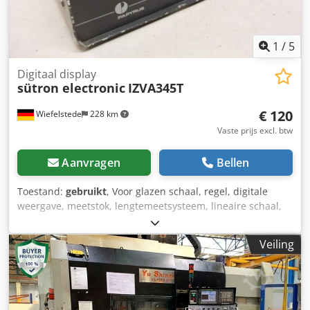
ISO 9001:2015 gecertificeerde productie. Dcedpfeyq H Iuox
Ad Iok TECHNISCHE KENMERKEN: - Diameter: Ø114 / Ø168
/ Ø219 / Ø273 / Ø323mm – elke maat op aanvraag -
1
/
5
Aandrijfsnelheid: 140 / 200 / 240 tpm - Motorvermogen: 1,5
kW tot 22 kW (Efficiëntieklasse IE2) - Materiaal: standaard
Digitaal display
sütron electronic
IZVA345T
S235/S355 constructiestaal | edelstaal AISI 304/316 op
aanvraag - Oriëntatie: horizontaal, schuin (tot 45°) of
€ 120
Wiefelstede
228 km
verticaal - Oppervlaktebehandeling: standaard primer +
epoxycoating TOEPASSINGEN: Cement | Vliegas |
Vaste prijs excl. btw
Kalksteenpoeder | Droogmortels | Gips | Klei | Silo
vulling/lediging | Betoncentrales | Asfaltinstallaties
Aanvragen
Bellen
WAAROM INOTEK: - ISO 9001:2015 gecertificeerde fabriek -
Export naar 40+ landen – volledige documentatie (paklijst,
Toestand:
gebruikt
, Voor glazen schaal, regel, digitale
EUR.1, oorsprongsverklaring) - Referenties: Coca-Cola,
weergave, meetstok, lengtemeetsysteem, lineaire schaal,
Unilever, Anadolu Efes - 20–35% concurrerender dan
fluorescerende weergave, glazen schaal, regel,
vergelijkbare Europese producten - Productiedoorlooptijd:
lengtemeetapparaat, lineaire schaal, positie-indicator,
Veiling
3–5 weken na goedkeuring tekening VRAAG BINNEN 24
digitale weegschaal, digitale weegschaal -voor: draai- en
UUR EEN VRIJBLIJVENDE OFFERTE AAN — Stuur de
freesmachines -fabrikant: sutronelektronica -Type:
benodigde diameter, lengte, materiaalsoort en
IZVA345T 80439000 Dedpfx Adjct Nvds Ieck -Maten:
montagerichting.
290/270/H100 mm -gewicht: 3,2 kg