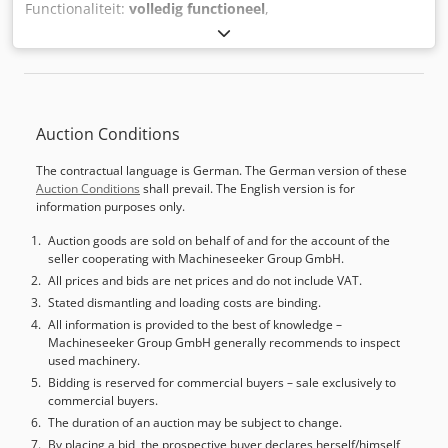
Functionaliteit:
volledig functioneel
,
machine-/voertuignummer:
YS-2674
, draaibereik in
hoogte:
1.250 mm
, werkstukgewicht (max.):
5.000 kg
,
draaidoorsnede:
1.600 mm
, frontplaatdiameter:
1.250
mm
, controller model:
Fanuc 0i-TD
, TECHNISCHE
GEGEVENS Planschijfdiameter: 1.250 mm Max.
Auction Conditions
draaimoment op planschijf: 12.500 Nm Draaihoogte: 1.250
mm Dcjdpfx Aszb Uy Ted Iek Max. draaidiameter: 1.600
The contractual language is German. The German version of these
mm Max. werkstukgewicht: 5.000 kg Tafelsnelheid: 2 - 300
Auction Conditions
shall prevail. The English version is for
omw/min X-as verplaatsing: 1.475 mm Z-as verplaatsing:
information purposes only.
900 mm Snelle traverse: 10 m/min Spindelconus: ISO BT50
Aantal gereedschapsposities: 12 posities
Auction goods are sold on behalf of and for the account of the
seller cooperating with Machineseeker Group GmbH.
MACHINEGEGEVENS Besturing: Fanuc 0i-TD Totaal
vermogen: 75 kW Afmetingen & gewicht Benodigde ruimte:
All prices and bids are net prices and do not include VAT.
ca. 4,7 x 5,8 x 5,5 m Machinegewicht: ca. 32 t UITRUSTING
Stated dismantling and loading costs are binding.
Gereedschapswisselaar voor 12 draaigereedschappen met
All information is provided to the best of knowledge –
Machineseeker Group GmbH generally recommends to inspect
BT50 opname Opmerking: De € 5.000 voor demontage en
used machinery.
verlading zijn van toepassing voor de voorbereiding voor
Bidding is reserved for commercial buyers – sale exclusively to
EU-transport. Voorbereiding voor zeetransport is mogelijk,
commercial buyers.
kosten op aanvraag.
The duration of an auction may be subject to change.
By placing a bid, the prospective buyer declares herself/himself