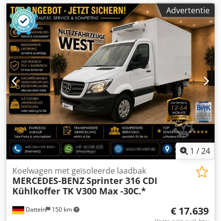
Advertentie
1
/
24
Koelwagen met geïsoleerde laadbak
MERCEDES-BENZ
Sprinter 316 CDI
Kühlkoffer TK V300 Max -30C.*
€ 17.639
Datteln
150 km