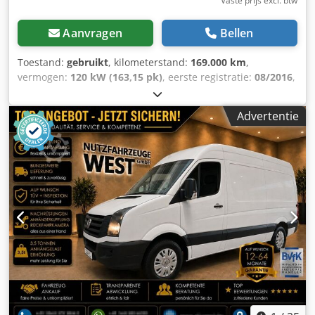
Vaste prijs excl. btw
Aanvragen
Bellen
Toestand:
gebruikt
, kilometerstand:
169.000 km
,
vermogen:
120 kW (163,15 pk)
, eerste registratie:
08/2016
,
brandstoftype:
diesel
, totaalgewicht:
3.500 kg
, kleur:
wit
,
soort overbrenging:
automatisch
, emissieklasse:
Euro 6
,
Advertentie
aantal zitplaatsen:
3
, Uitrusting:
ABS, airconditioning,
centrale vergrendeling, roetfilter
, Online kopen. Digitaal
financieren. Door heel Duitsland laten bezorgen. ----Chat
nu via WhatsApp: Neem snel en eenvoudig contact op met
onze verkoopadviseur. Interne ID-nummer: [3537]---- Uw
voordelen bij ons: * Digitale begeleiding per telefoon of
WhatsApp * Financieringsmogelijkheden, ook zonder
aanbetaling * Inruil van uw voertuig, ongeacht leeftijd
Optioneel bij te boeken: * 12-60 maanden garantie op
gebruikte voertuigen (geldig in de hele EU) * Nieuwe
inspectie * Nieuwe TÜV- en emissiecontrole * Bezorging
door heel Duitsland---- Zomeractie: Op verzoek en tegen
een meerprijs van slechts € 999,- verhoging van het
trekgewicht tot maximaal 3.500 kg (afhankelijk van het