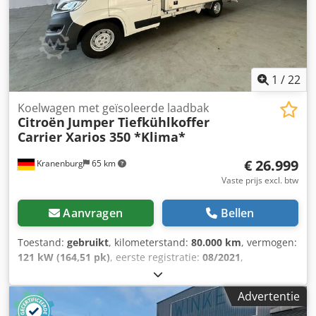
2,15 meter Laadvermogen: 500 kg Koelsysteem Carrier
Pulsor 500 Laadklep Dhollandia 500 kg Het voertuig heeft
een barst in de voorruit, verder in zeer goede staat!!!
Financiering mogelijk via Santander Bank
1
/
22
Koelwagen met geïsoleerde laadbak
Citroën
Jumper Tiefkühlkoffer
Carrier Xarios 350 *Klima*
€ 26.999
Kranenburg
65 km
Vaste prijs excl. btw
Aanvragen
Bellen
Toestand:
gebruikt
, kilometerstand:
80.000 km
, vermogen:
121 kW (164,51 pk)
, eerste registratie:
08/2021
,
brandstoftype:
diesel
, totaalgewicht:
3.500 kg
, volgende
keuring (TÜV):
10/2027
, kleur:
wit
, soort overbrenging:
Advertentie
mechanisch
, emissieklasse:
Euro 6
, aantal zitplaatsen:
3
,