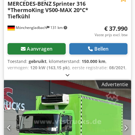
MERCEDES-BENZ
Sprinter 316
*ThermoKing V500-MAX 20°C*
Tiefkühl
€ 37.990
Mönchengladbach
131 km
Vaste prijs excl. btw
Aanvragen
Bellen
Toestand:
gebruikt
, kilometerstand:
150.000 km
,
vermogen:
120 kW (163,15 pk)
, eerste registratie:
08/2021
,
brandstoftype:
diesel
, totaalgewicht:
3.500 kg
, kleur:
wit
,
soort overbrenging:
mechanisch
, emissieklasse:
Euro 6
,
Advertentie
aantal zitplaatsen:
3
, totale lengte:
6.146 mm
, totale
breedte:
2.035 mm
, totale hoogte:
2.452 mm
, laadruimte
lengte:
3.330 mm
, laadruimtebreedte:
1.820 mm
,
laadruimtehoogte:
1.820 mm
, Uitrusting:
ABS,
airconditioning, centrale vergrendeling, elektronisch
stabiliteitsprogramma (ESP), navigatiesysteem, roetfilter
,
Interne voertuignummer: 4886 ----Waarom Autonext? Meer
dan 400 direct beschikbare personenauto's en