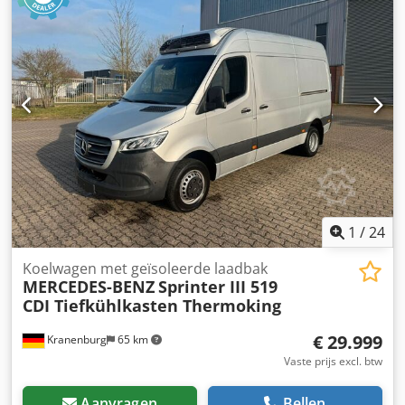
laadruimte lengte:
4.350 mm
, laadruimtebreedte:
2.000
mm
, laadruimtehoogte:
2.000 mm
, Uitrusting:
airconditioning, centrale vergrendeling
, Citroen Jumper,
23-08-2021, VF7YDCNAU12S45621 Dcedozlp D Hspfx Al Rok
* Stuurbekrachtiging * Scheidingswand * Centrale
vergrendeling Snelheidsregeling: Cruise control
Airconditioning: Airco Koelsysteem Carrier Xarios 350 tot
-20 graden Laadvermogen 700 KG Laadruimte binnen: L
4,35 B 2,0 H 2,0 meter Het voertuig verkeert in zeer goede
staat! APK geldig tot 10-2027 Financiering mogelijk via
Santander Bank
1
/
24
Koelwagen met geïsoleerde laadbak
MERCEDES-BENZ
Sprinter III 519
CDI Tiefkühlkasten Thermoking
€ 29.999
Kranenburg
65 km
Vaste prijs excl. btw
Aanvragen
Bellen