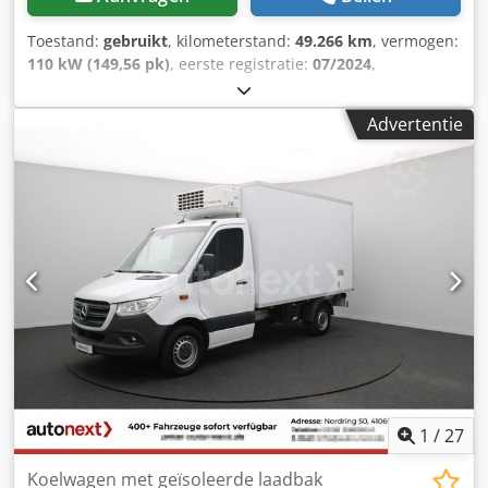
Toestand:
gebruikt
, kilometerstand:
49.266 km
, vermogen:
110 kW (149,56 pk)
, eerste registratie:
07/2024
,
brandstoftype:
diesel
, asconfiguratie:
4x2
, wielbasis:
3.680
mm
, brandstof:
diesel
, soort overbrenging:
mechanisch
,
Advertentie
aantal versnellingen:
6
, emissieklasse:
Euro 6
, aantal
zitplaatsen:
3
, totale lengte:
5.550 mm
, totale breedte:
2.070 mm
, totale hoogte:
2.400 mm
, laadruimte lengte:
2.860 mm
, laadruimtebreedte:
1.560 mm
,
laadruimtehoogte:
1.700 mm
, Bouwjaar:
2024
, Uitrusting:
airbag, airconditioning, bekrachtigde besturing, centrale
vergrendeling, cruise control, elektrisch verstelbare
spiegel, start-stop systeem
, = Extra opties en accessoires
= - 12-volt stopcontact - Airbag voor de passagier - Airbag
voor de bestuurder - Radio = Verdere informatie =
Dcsdpfxezga Tue Al Rok Aantal cilinders: 4 Motorinhoud:
2.299 cc Leeggewicht: 2.381 kg Laadvermogen: 1.119 kg
Maximaal toegestaan gewicht: 3.500 kg Koelmotor:
elektrisch Kenteken: V-80-PZJ Fabrikant: RG Waalwijk,
1
/
27
Havenweg 15, 5145NJ WAALWIJK, NL, robert.
Koelwagen met geïsoleerde laadbak