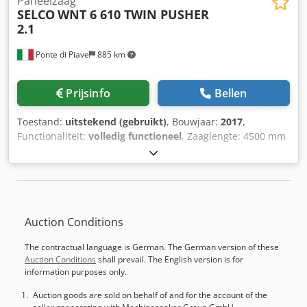
Paneelzaag
SELCO
WNT 6 610 TWIN PUSHER
2.1
Ponte di Piave
885 km
Prijsinfo
Bellen
Toestand:
uitstekend (gebruikt)
, Bouwjaar:
2017
,
Functionaliteit:
volledig functioneel
, Zaaglengte: 4500 mm
Zaagdiepte: 2200 mm Zaagbladuitsteek: 95 mm
Hoofdzaaggroep Voorritzaaggroep Aantal klemmen: 9
Dedpfszaah Tjx Aipekr 1 voorste tafel met
luchtkussensysteem 3 voorste tafels met
luchtkussensysteem Besturing: Biesse OSI Plus
Auction Conditions
Etiketprinter Achterste hefplateau Beschikbaar eind juli
The contractual language is German. The German version of these
Auction Conditions
shall prevail. The English version is for
information purposes only.
Auction goods are sold on behalf of and for the account of the