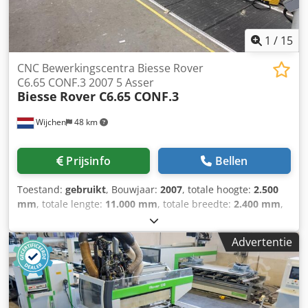
1
/
15
CNC Bewerkingscentra Biesse Rover
C6.65 CONF.3 2007 5 Asser
Biesse
Rover C6.65 CONF.3
Wijchen
48 km
Prijsinfo
Bellen
Toestand:
gebruikt
, Bouwjaar:
2007
, totale hoogte:
2.500
mm
, totale lengte:
11.000 mm
, totale breedte:
2.400 mm
,
Kleur: Grijs Ledig gewicht: 7.200 kg Prijs: Op aanvraag -
Machine beschikbaar vanaf: 2026-06-24 - Bouwjaar: 2007 -
Advertentie
Documentatie aanwezig: Ja - └ Type documentatie:
Technische gegevens, Elektrische schema’s,
Gebruikershandleiding, Montage handleiding - └ Taal: NL -
└ Soort: Hardcopy - CE markering aanwezig: Ja - CE
certificaat aanwezig: Nee - Serienummer: 97649 - Aantal