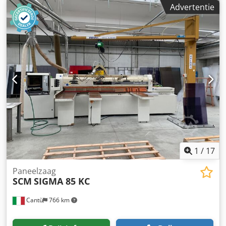
kW Aantal gecontroleerde assen: 4 assen Dkedpfx Aisx Swb
b x h) - Transportgewicht [kg]: 7200kg - Transportcolli [st.]:
Advertentie
Aepjr Aantal boorspindels: 32 Aantal
1 Financiële informatie BTW: De getoonde prijs is exclusief
gereedschapsposities: 10
BTW BTW/marge: BTW verrekenbaar voor ondernemers
Levering en inruil altijd mogelijk van alles in de industriële
sectoren Glenn Smeets
1
/
17
Paneelzaag
SCM
SIGMA 85 KC
Cantù
766 km