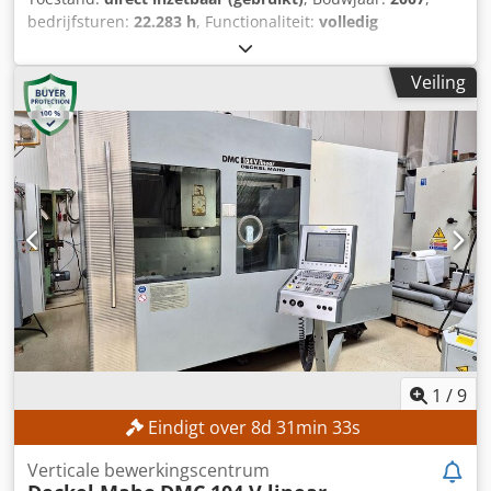
bedrijfsturen:
22.283 h
, Functionaliteit:
volledig
functioneel
, machine-/voertuignummer:
7076
,
verplaatsingsafstand X-as:
1.200 mm
, verplaatsing Y-as:
Veiling
600 mm
, verplaatsingsafstand Z-as:
600 mm
, controller
model:
Heidenhain iTNC 530
, spilsnelheid (max.):
6.000
rpm
, TECHNISCHE GEGEVENS Verplaatsing X-as: 1.200 mm
Verplaatsing Y-as: 600 mm Verplaatsing Z-as: 600 mm
Werktablet Afmetingen werkvlak: 1.300 × 600 mm
Maximale belasting werkvlak: 1.200 kg Afstand werkvlak tot
onderkant spindel: 125–725 mm Spindel en
gereedschapshouder Maximale spindeltoerentallen: 6.000
toeren/min Spindelhouder: SK 50 Spindelmotorvermogen
S1: 10 kW Voedingen en snelle verplaatsingen
Voedingssnelheid: 1 – 10.000 mm/min Dwsdjzqcu Nspfx
Anwsa Snelle verplaatsing X-as: 20 m/min Snelle
verplaatsing Y-as: 20 m/min Snelle verplaatsing Z-as: 15
m/min Gereedschapswisselaar Aantal
1
/
9
gereedschaphouders: 24 Maximale
Eindigt over
8
d
31
min
31
s
gereedschapsdiameter: 80 mm Maximale
gereedschapsdiameter bij vrije extra posities: 150 mm
Verticale bewerkingscentrum
Maximale gereedschapslengte: 250 mm Maximale