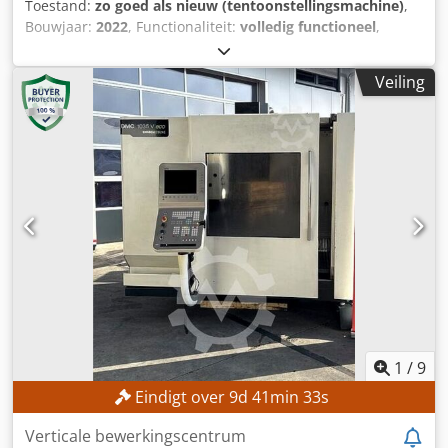
Toestand:
zo goed als nieuw (tentoonstellingsmachine)
,
Bouwjaar:
2022
, Functionaliteit:
volledig functioneel
,
bedrijfsturen:
65 h
, verplaatsingsafstand X-as:
3.720 mm
,
verplaatsing Y-as:
2.500 mm
, verplaatsingsafstand Z-as:
Veiling
225 mm
, werkstukbreedte (max.):
2.100 mm
,
werkstukhoogte (max.):
85 mm
, Uitrusting:
CE-markering
,
De machine is een voormalige beursmachine met slechts
65 bedrijfsuren! Een bezichtiging in bedrijfstoestand is
eind augustus mogelijk, aangezien de contactpersoon dan
ter plaatse is. TECHNISCHE GEGEVENS Verplaatsingsweg X-
as: 3.720 mm Verplaatsingsweg Y-as: 2.500 mm
Verplaatsingsweg Z-as: 225 mm Maximale breedte van het
werkstuk: 2.100 mm Maximale hoogte van het werkstuk: 85
mm Aantal assen: 3 Aantal posities in het
gereedschapsmagazijn: 15 Taflengte: 3.720 mm
Tafelbreedte: 2.100 mm MACHINEGEGEVENS Type
bediening: elektrisch Afmetingen (L x B x H): 9.766 x 4.789 x
2.288 mm Djdpfx Anozrfhbewowa UITRUSTING CE-
1
/
9
markering Documentatie/handleiding
Eindigt over
9
d
41
min
31
s
Verticale bewerkingscentrum