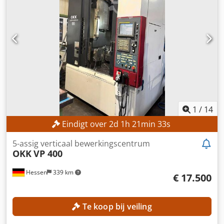
1
/
14
Eindigt over
2
d
1
h
21
min
31
s
5-assig verticaal bewerkingscentrum
OKK
VP 400
Hessen
339 km
€ 17.500
Te koop bij veiling