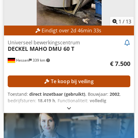
600 kg Machinegewicht: 10.500 kg
1
/
13
Eindigt over
2
d
46
min
31
s
Universeel bewerkingscentrum
DECKEL MAHO
DMU 60 T
Hessen
339 km
€ 7.500
Te koop bij veiling
Toestand:
direct inzetbaar (gebruikt)
, Bouwjaar:
2002
,
bedrijfsturen:
18.419 h
, Functionaliteit:
volledig
functioneel
, verplaatsingsafstand X-as:
630 mm
,
verplaatsing Y-as:
560 mm
, verplaatsingsafstand Z-as:
560
mm
, werkstukgewicht (max.):
350 kg
, aantal posities in het
gereedschapsmagazijn:
24
, Geen minimumprijs –
gegarandeerde verkoop tegen het hoogste bod!