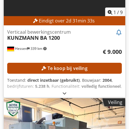
1
/
9
Eindigt over
2
d
31
min
31
s
Verticaal bewerkingscentrum
KUNZMANN
BA 1200
Hessen
339 km
€ 9.000
Te koop bij veiling
Toestand:
direct inzetbaar (gebruikt)
, Bouwjaar:
2004
,
bedrijfsturen:
5.238 h
, Functionaliteit:
volledig functioneel
,
machine-/voertuignummer:
120007
, verplaatsingsafstand
X-as:
1.200 mm
, verplaatsing Y-as:
700 mm
,
Veiling
verplaatsingsafstand Z-as:
750 mm
, controller model:
Heidenhain TNC530
, spilsnelheid (max.):
8.000 rpm
, Geen
minimale prijs – gegarandeerde verkoop tegen het hoogste
bod! TECHNISCHE GEGEVENS Verplaatsing X-as: 1.200 mm
Verplaatsing Y-as: 700 mm Verplaatsing Z-as: 750 mm