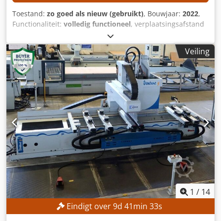
Toestand:
zo goed als nieuw (gebruikt)
, Bouwjaar:
2022
,
Functionaliteit:
volledig functioneel
, verplaatsingsafstand
X-as:
610 mm
, verplaatsing Y-as:
355 mm
,
verplaatsingsafstand Z-as:
460 mm
, controller model:
Veiling
SIEMENS 828D SHOPMILL
, spilsnelheid (max.):
10.000
rpm
, De machine is nog niet gebruikt! TECHNISCHE
GEGEVENS Verplaatsingsbereik X-as: 610 mm
Verplaatsingsbereik Y-as: 355 mm Verplaatsingsbereik Z-
as: 460 mm Spindeltoerental: 10.000 toeren/min
Tafelafmetingen: 700 × 350 mm Maximale tafellast: 350 kg
Aantal gereedschapswisselingen: 16 MACHINEGEGEVENS
CNC-besturing: Siemens 828D ShopMill Afmetingen en
gewicht Afmetingen (L x B x H): 1.850 × 1.820 × 2.400 mm
Machinegewicht: 2.500 kg UITRUSTING Koelvloeistoftoevoer
via de freesspindel (interne koeling)
Hoogdrukkoolvloeistofpomp (druk: 20 bar, debiet: 55 l/min)
Afzonderlijk koelvloeistoftank Voorbereiding voor 4e as
Volledige machinebehuizing Automatische
1
/
14
gereedschapklem Automatische spindelreiniging
Eindigt over
9
d
41
min
31
s
Spanentransporteur met scharnierketting
Sluisspanentransporteur Dsdpfszqd Nnjx Anwjwa