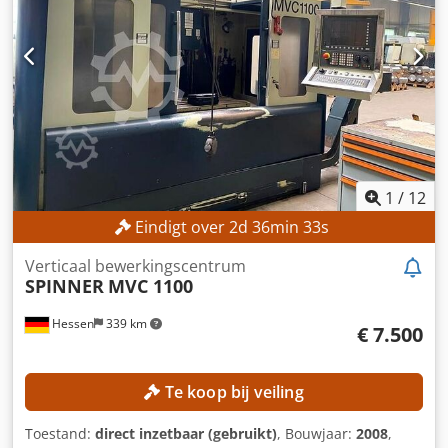
Verplaatsing X-as: 880 mm Verplaatsing Y-as: 630 mm
Verplaatsing Z-as: 630 mm Spindelsnelheid: 12.000 tpm
Bestuurde B-as: -15° tot +90° Gereedschapshouder: SK 40
Aantal posities gereedschapsmagazijn: 32
MACHINEGEGEVENS Besturing: Heidenhain iTNC 530
Spindeluren: 50.033 uur UITRUSTING
Koelvloeistofvoorziening
1
/
12
Eindigt over
2
d
36
min
31
s
Verticaal bewerkingscentrum
SPINNER
MVC 1100
Hessen
339 km
€ 7.500
Te koop bij veiling
Toestand:
direct inzetbaar (gebruikt)
, Bouwjaar:
2008
,