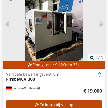
spindel (1.023 bedrijfsuren)! TECHNISCHE GEGEVENS
Verplaatsingsweg X-as: 800 mm Verplaatsingsweg Y-as: 700
mm Verplaatsingsweg Z-as: 600 mm Spindel
Spindeltoerental: 18.000 omw/min Bedrijfsuren van de
nieuwe spindel: 1.023 uur Gereedschapopname: HSK 63
MACHINEGEGEVENS Interne koelmiddeltoevoer: 40 bar
Besturing Dodpfxozqfvij Anwswa Besturingsfabrikant:
Heidenhain Besturingsmodel: Mill Plus UITVOERING NC-
draaitafel met C-as NC-zwenkkop FD-functie
Palletwisselaar Infrarood-meetsensor voor het meten van
het werkstuk Extra magazijn met 120 posities
1
/
6
Eindigt over
9
d
26
min
31
s
Verticale bewerkingscentrum
First
MCV 300
Sachsen
516 km
€ 19.000
Te koop bij veiling