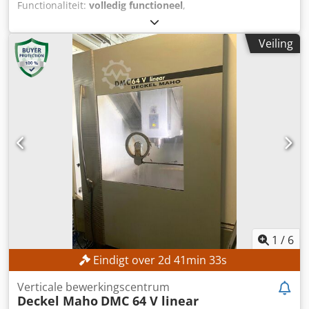
Functionaliteit:
volledig functioneel
,
machine-/voertuignummer:
18199
, verplaatsingsafstand X-
as:
550 mm
, verplaatsing Y-as:
410 mm
,
Veiling
verplaatsingsafstand Z-as:
450 mm
, spilsnelheid (max.):
20.000 rpm
, aantal posities in het gereedschapsmagazijn:
210
, TECHNISCHE GEGEVENS CNC-besturing: FANUC 30iM
voor 5-assige bewerking Werkbereik Verplaatsing X-as: 550
mm Verplaatsing Y-as: 410 mm Verplaatsing Z-as: 450 mm
Draaibereik B-as: +110 tot −110° Draaibereik C-as: 360°
Voeding Snelle voeding X-, Y- en Z-as: 50.000 mm/min
Snelle voeding B-as: 30 min⁻¹ Snelle voeding C-as: 50 min⁻¹
Gereedschapsmagazijn Aantal standaard
gereedschaphouders: 30 Uitbreiding van het
gereedschapsmagazijn: 210 gereedschaphouders
Voorbereiding voor uitbreiding naar 240
gereedschaphouders Palletsysteem Aantal pallets: 10
Palletgrootte: Ø 130 mm Palletopname: Capto C6
1
/
6
Werkstukgrootte: max. Ø 250 × H 250 mm
Eindigt over
2
d
41
min
31
s
Werkstukgewicht: max. 40 kg Palletklemmingskracht: 22,5
kN Dwjdpfezpyh Rsx Anwsa Hoofdspindel
Verticale bewerkingscentrum
Spindeltoerental: 40 – 20.000 omw/min Motorvermogen:
Deckel Maho
DMC 64 V linear