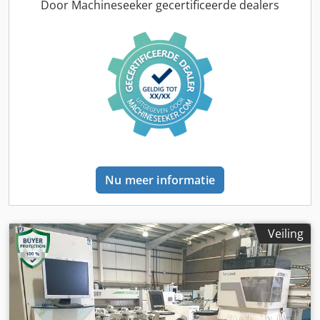
Werktabel: console- en geleiderailtabel Aantal bestuurde
Door Machineseeker gecertificeerde dealers
geleverd. De koper heeft het recht de machine
assen: 4 Verplaatsingssnelheid X-as: 80 m/min
voorafgaand aan de afhaling te inspecteren en is
Verplaatsingssnelheid Y-as: 80 m/min
verantwoordelijk voor de installatie, beveiliging en het
Verplaatsingssnelheid Z-as: 20 m/min Booreenheid Aantal
gebruik van de machine op de bestemmingslocatie.
booreenheden: 1 Positie van de booreenheid: boven
Externe referentie: 7716
Verticale boorspindels: 10 Horizontale boorspindels, X-
richting: 4 Horizontale boorspindels, Y-richting: 2 Totaal
aantal boorspindels: 16 Freesteken Aantal freestekens: 1
Positie van de freesteken: boven Bestuurde assen: 4
Automatische gereedschapswisseling: ja Motorvermogen:
13 kW Toerental: 24.000 tpm Groeffreeseenheid Aantal
groeffreeseenheden: 1 Positie van de groeffreeseenheid:
Nu meer informatie
boven Uitvoering: vast, voor het bewerken van groeven in
de X-richting Maximale gereedschapsdiameter: 120 mm
Motorvermogen: 1,7 kW Toerental: 7.500 tpm Aantal
gereedschapsmagazijnen: 2 Gereedschapsmagazijn
Veiling
achter: 12 posities Gereedschapsmagazijn zijdelings: 10
posities Totaal aantal gereedschapswisselingen: 22
MACHINEGEGEVENS Machineprogrammeersoftware:
BiesseWorks Aantal vacuümpompen: 1 Zuigcapaciteit per
pomp: 90 m³/h Totaal aansluitvermogen: 17,1 kW
UITRUSTING CE-markering Beschermstructuur voor