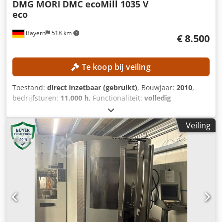
DMG MORI
DMC ecoMill 1035 V
eco
Bayern
518 km
€ 8.500
Te koop bij veiling
Toestand:
direct inzetbaar (gebruikt)
, Bouwjaar:
2010
,
bedrijfsturen:
11.000 h
, Functionaliteit:
volledig
functioneel
, verplaatsingsafstand X-as:
1.035 mm
,
verplaatsing Y-as:
560 mm
, verplaatsingsafstand Z-as:
510
Veiling
mm
, controller model:
Siemens 810D / ShopMill
,
spilsnelheid (max.):
10.000 rpm
, TECHNISCHE
SPECIFICATIES Verplaatsingsbereik X-as: 1.035 mm
Verplaatsingsbereik Y-as: 560 mm Verplaatsingsbereik Z-
as: 510 mm Spindeltoerental max.: 10.000 omw/min
Tafelbreedte: 560 mm Tafellengte: 1.200 mm Aantal
posities gereedschapsmagazijn: 20 MACHINE-DETAILS
Besturingsmodel: Siemens 810D / ShopMill
Schakelkastkoeling: Rittal SK 33023.100 Dodpozqfv Aefx