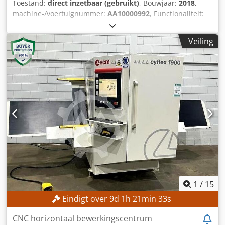
Toestand:
direct inzetbaar (gebruikt)
, Bouwjaar:
2018
,
machine-/voertuignummer:
AA10000992
, Functionaliteit:
volledig functioneel
, TECHNISCHE GEGEVENS Tafellengte:
5.020 mm Tafelbreedte: 1.380 mm Werkgebied X-as: 5.020
Veiling
mm Werkgebied Y-as: 1.300 mm Werkgebied Z-as: 250 mm
Verplaatsingsbereik X-as: 5.400 mm Verplaatsingsbereik Y-
as: 1.650 mm Verplaatsingsbereik Z-as: 450 mm
Vectorbewegingssnelheid X/Y: 35 m/min Maximale
snelheid X-as: 25 m/min (?) Snelle verplaatsing X-as: 90
m/min (?) Maximale snelheid Y-as: 90 m/min Maximale
snelheid Z-as: 30 m/min Aantal freesspindels: 2 stuks
Gereedschapspan systeem: HSK-F63 Freesspindel 1 Aantal
bestuurbare assen: 3 stuks Spindeltoerental: 6.000 –
18.000 tpm Hoofdmotorvermogen: 15 kW Freesspindel 2
Aantal bestuurbare assen: 3 stuks Spindeltoerental: 600 –
24.000 tpm Hoofdmotorvermogen: 12 kW
Gereedschapswisselingen: 12 stuks MACHINEGEGEVENS
Afmetingen en gewicht Afmetingen (L x B x H): 9.000 x
1
/
15
4.500 x 3.000 mm Totaal gewicht: 7.500 kg
Eindigt over
9
d
1
h
21
min
31
s
Machinebesturing: KVARA Besturingssysteem: Windows
Embedded Standard 7, 64-bit Processor: Intel Pentium, 2,9
CNC horizontaal bewerkingscentrum
GHz Werkgeheugen: 8 GB DDR4 Harde schijf: 500 GB, 7.200