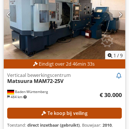
Spindelsnelheid: 8.000 omw/min MACHINEGEGEVENS
Besturingsmodel: Heidenhain TNC 530 Bedrijfsspanning:
400 V / 50 Hz Besturingsspanning: 24 V Vermogen: 35 kVA
Nominale stroom: 50 A Hoofdschakelaar: 6,3 A Dodpfx
Aezpwyksnwswa Bedrijfstijden Spindeltijden: 5.238 uur
Inschakeltijden besturing: 17.705 uur
1
/
9
Eindigt over
2
d
46
min
31
s
Verticaal bewerkingscentrum
Matsuura
MAM72-25V
Baden-Württemberg
€ 30.000
484 km
Te koop bij veiling
Toestand:
direct inzetbaar (gebruikt)
, Bouwjaar:
2010
,