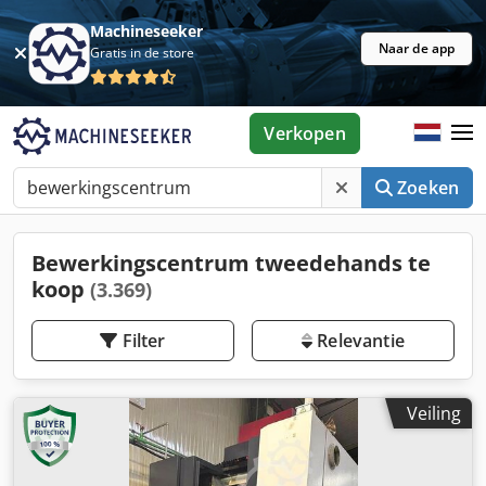
Machineseeker
Naar de app
Gratis in de store
Verkopen
Zoeken
Bewerkingscentrum tweedehands te
koop
(3.369)
Filter
Relevantie
Veiling