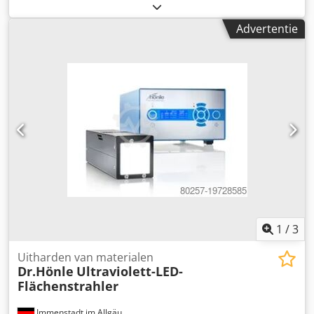
Fabrikant: Cefla/Sorbini - Type: UV 2000 M2 / TTE2500 -
Bouwjaar: 2003 - Werkbreedte: 1.300 mm (1.445 mm) -
Advertentie
Werkhoogte: 900 ± 40 mm - Bedieningszijde: rechts - Max.
onderdeelhoogte: 70 mm - Aantal buizen van boven: 2
stuks - Buizen recht opgesteld: 2 stuks - Geschikt voor
kwikbuizen - Geschikt voor galliumbuizen -
Buizenvermogen max. 120 W/cm - Staaftransport - Lengte:
2.500 mm - Breedte: 2.300 mm - Hoogte: 1.500 mm - Volt,
Hz: 400 / 50 - Totale elektrische aansluiting: 86 A / 36,4 kW
- Spanningstolerantie max. ±5 % Afbeeldingen zijn slechts
voorbeelden van een identieke machine*
1
/
3
Uitharden van materialen
Dr.Hönle
Ultraviolett-LED-
Flächenstrahler
Immenstadt im Allgäu