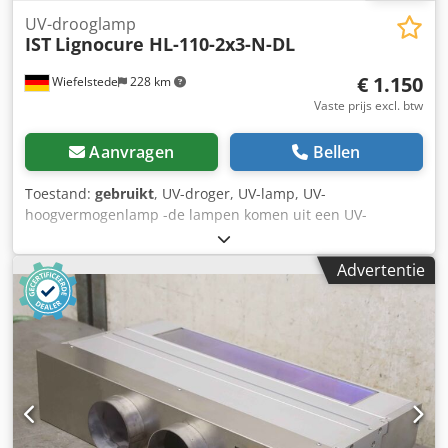
UV-drooglamp
IST
Lignocure HL-110-2x3-N-DL
€ 1.150
Wiefelstede
228 km
Vaste prijs excl. btw
Aanvragen
Bellen
Toestand:
gebruikt
, UV-droger, UV-lamp, UV-
hoogvermogenlamp -de lampen komen uit een UV-
vernisdroogunit -Werkbreedte: 1400 mm -een behuizing
UV-bereik: 180 - 450 nm -UV buis type: CK 110/80 -
Advertentie
Uitzendvermogen: 80 W/cm -Aantal: 2x drooglampen met
elk 1 tube Cjdpecft Tvefx Aftsrf -Prijs: per stuk -
Transformatoren en toebehoren: tegen meerprijs
verkrijgbaar (1x ID13948 en 1x ID13949 of ID13950) -
Afmetingen: 1720/340/H630 mm -Gewicht: 94 kg/stuk