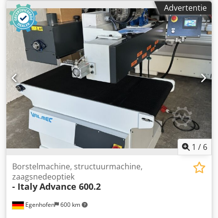
markering aanwezig: Ja - CE certificaat aanwezig: Nee -
Advertentie
Serienummer: MKR30029343 - Rail aanwezig: Nee
Financiële informatie BTW: De getoonde prijs is exclusief
BTW BTW/marge: BTW verrekenbaar voor ondernemers
Levering en inruil altijd mogelijk van alles in de industriële
sectoren Yorick Diebels Crsdpfewnh I Eox Aftof
1
/
6
Borstelmachine, structuurmachine,
zaagsnedeoptiek
- Italy
Advance 600.2
Egenhofen
600 km