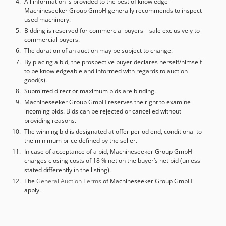
veiligheids- en milieubeschermingsvoorschriften zoals
All information is provided to the best of knowledge –
Machineseeker Group GmbH generally recommends to inspect
vermeld in de ongevallenpreventieregels. Cjdpsw Ichlefx
used machinery.
Afterf
Bidding is reserved for commercial buyers – sale exclusively to
commercial buyers.
The duration of an auction may be subject to change.
By placing a bid, the prospective buyer declares herself/himself
to be knowledgeable and informed with regards to auction
good(s).
Submitted direct or maximum bids are binding.
Machineseeker Group GmbH reserves the right to examine
incoming bids. Bids can be rejected or cancelled without
providing reasons.
The winning bid is designated at offer period end, conditional to
the minimum price defined by the seller.
In case of acceptance of a bid, Machineseeker Group GmbH
charges closing costs of 18 % net on the buyer’s net bid (unless
stated differently in the listing).
The
General Auction Terms
of Machineseeker Group GmbH
apply.