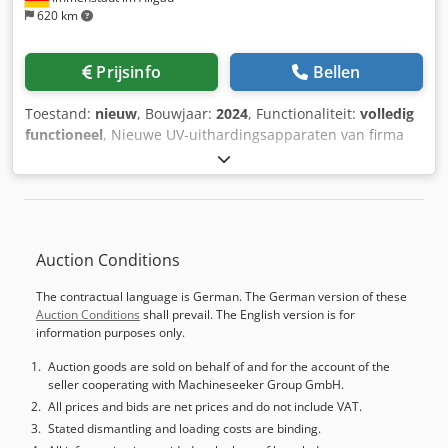
620 km
Prijsinfo
Bellen
Toestand:
nieuw
, Bouwjaar:
2024
, Functionaliteit:
volledig
functioneel
, Nieuwe UV-uithardingsapparaten van firma
Dr. Hönle, bouwjaar 2024, nog in originele verpakking.
Inclusief controller en diverse LED-spots, geschikt voor
uitharding en bestraling. Golflengte: 356 nm en 460 nm,
Vermogen: 5000-30000 W/cm2. Uitgebreidere details vindt
u in de PDF-bijlage. 3 pakketten, ook afzonderlijk te koop.
Auction Conditions
Gelieve uw aanbiedingsprijs te vermelden. Verkoop
uitsluitend binnen Europa (EU), incl. Turkije, Groot-
The contractual language is German. The German version of these
Brittannië en Zwitserland. Technische gegevens zie
Auction Conditions
shall prevail. The English version is for
handout. Zonder verpakking; elke vorm van garantie is
information purposes only.
uitgesloten. Indien u de installatie zelf wenst te
demonteren, graag vermeldingen hiervan in uw bod. Wij
Auction goods are sold on behalf of and for the account of the
seller cooperating with Machineseeker Group GmbH.
nemen geen verantwoording voor de juistheid van de
technische gegevens, de volledigheid van accessoires en
All prices and bids are net prices and do not include VAT.
gereedschappen, alsmede voor de naleving van
Stated dismantling and loading costs are binding.