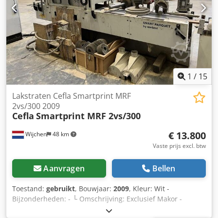
1
/
15
Lakstraten Cefla Smartprint MRF
2vs/300 2009
Cefla
Smartprint MRF 2vs/300
€ 13.800
Wijchen
48 km
Vaste prijs excl. btw
Aanvragen
Bellen
Toestand:
gebruikt
, Bouwjaar:
2009
, Kleur: Wit -
Bijzonderheden: - └ Omschrijving: Exclusief Makor -
Bouwjaar: 2009 - Documentatie aanwezig: Ja - CE