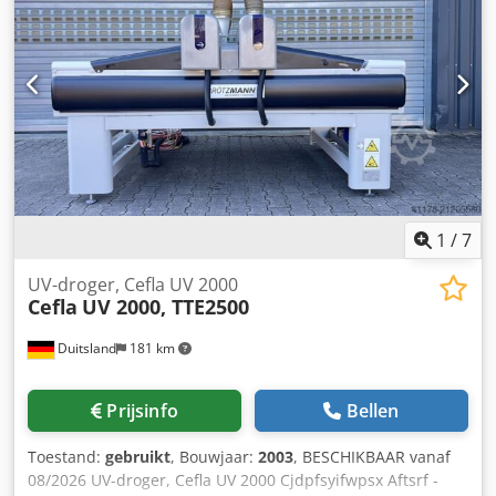
16kg/stuk
1
/
7
UV-droger, Cefla UV 2000
Cefla
UV 2000, TTE2500
Duitsland
181 km
Prijsinfo
Bellen
Toestand:
gebruikt
, Bouwjaar:
2003
, BESCHIKBAAR vanaf
08/2026 UV-droger, Cefla UV 2000 Cjdpfsyifwpsx Aftsrf -