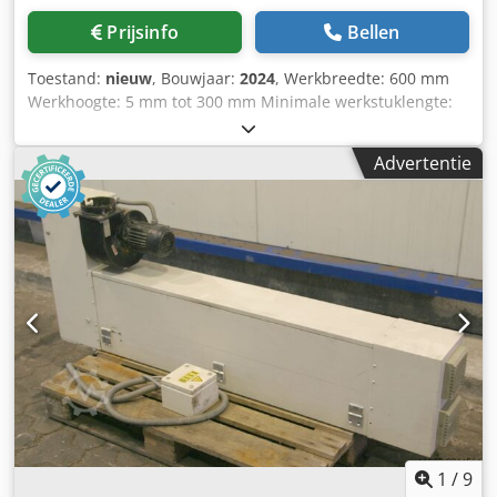
Prijsinfo
Bellen
Toestand:
nieuw
, Bouwjaar:
2024
, Werkbreedte: 600 mm
Werkhoogte: 5 mm tot 300 mm Minimale werkstuklengte:
250 mm Aggregaten: 2 1. Zaagaggregaat Random System:
Zaagsnede-optiek 2. Borstel: Tynex, diameter 210 mm
Advertentie
Hoogteverstelling: elektrisch Hoogteaanduiding: digitaal
Voedersnelheid: 4 - 14 m/min Motorrvermogen
zaagaggregaat: 1,1 kW Motorrvermogen borstel: 4 kW
Cjdpfx Aeupy Spsftjrf Motorrvermogen toevoer: 0,37 kW
Machinelengte: 1400 mm Machinebreedte: 1500 mm
Machinehoogte: 1600 mm Gewicht: 700 kg
1
/
9