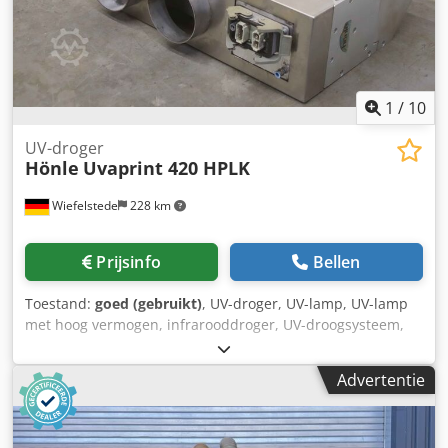
1
/
10
UV-droger
Hönle
Uvaprint 420 HPLK
Wiefelstede
228 km
Prijsinfo
Bellen
Toestand:
goed (gebruikt)
, UV-droger, UV-lamp, UV-lamp
met hoog vermogen, infrarooddroger, UV-droogsysteem,
UV-oppervlaktelamp Crsdpfsqw D Ebjx Aftof -Fabrikant:
Hönle, UV-droogsysteem voor het drogen van verven,
Advertentie
vernissen en kunststoffen -Type: Uvaprint 420 HPLK,
inclusief lamp -Aantal: 4x UV-drogers beschikbaar -Prijs:
per stuk -Afmetingen: 600/355/H140 mm -Gewicht: