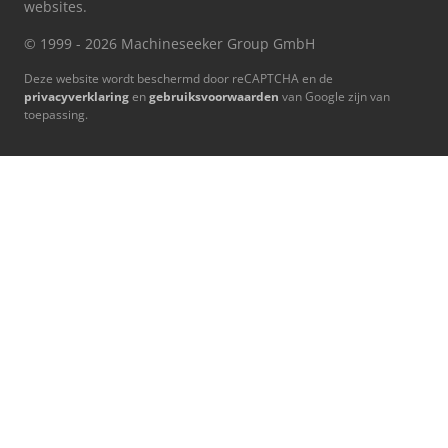
websites.
© 1999 - 2026 Machineseeker Group GmbH
Deze website wordt beschermd door reCAPTCHA en de
privacyverklaring
en
gebruiksvoorwaarden
van Google zijn van
toepassing.