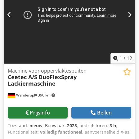
Levering en inruil altijd mogelijk van alles in de industriële
sectoren Yorick Diebels
1
/
12
Machine voor oppervlaktespuiten
Ceetec A/S
DuoFlexSpray
Lackiermaschine
Wanderup
390 km
Prijsinfo
Bellen
Toestand:
nieuw
, Bouwjaar:
2025
, bedrijfsturen:
3 h
,
Functionaliteit:
volledig functioneel
, aanvoersnelheid X-as:
7 m/min
, werkstukgewicht (max.):
1.000 kg
, werkbreedte: