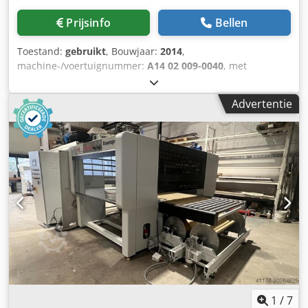
Prijsinfo
Bellen
Toestand:
gebruikt
, Bouwjaar:
2014
,
machine-/voertuignummer:
A14 02 009-0040
, met
papierband- en transportbandtransport met
bandreiniging. Installatie bestaande uit: 1. Transportband
Advertentie
2.000 mm 2. Spuitmachine 3.630 mm 3.
Afvoertransportband met rollen 2.000 mm - Totale lengte:
7.630 mm - Bedieningszijde: links Pos. 1 Transportband: -
Fabrikant: Venjakob - Type: Transportband AL - Bouwjaar:
2014 - Snelheid: ca. 2,5 - 5 m/min. - Max. belasting: 15
kg/m - Lengte: 2.000 mm - Motorvermogen: 0,5 kW -
Bestuurd door frequentieomvormer Pos. 2 Spuitmachine:
Kan optioneel worden gebruikt met een
transportbandsysteem of een papierbandsysteem! -
Fabrikant Venjakob - Type VENSPRAY Smart - Bouwjaar
2014 - Werkbreedte 1.300 mm - Werkh hoogte 920 mm + -
20 mm - Bedieningszijde links - Geschikt voor oplosmiddel-
en watergebaseerde lakken - Prijs voor gereviseerde
machine - Huidige staat, machine niet gereviseerd -
1
/
7