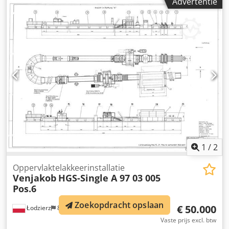
Advertentie
Werkbreedte: 1000 mm Doorvoerhoogte: ca. 110 mm
Voorbereid voor 1 pomp en 5 spuitpistolen Snelheid
traploos regelbaar, werkstuktransport via transportband
(transportbanden vernieuwd!) Met geïntegreerde
lakterugwinning: lak, beits of olie wordt opgevangen en
kan worden hergebruikt Dedpfx Akexmrdxjpeck
Geïntegreerd filtersysteem De machine wordt momenteel
gereinigd en technisch nagekeken. De verkoop vindt plaats
in inzetklare staat. Levertijd: ca. 3 weken
1
/
2
Oppervlaktelakkeerinstallatie
Venjakob
HGS-Single A 97 03 005
Pos.6
Zoekopdracht opslaan
€ 50.000
Łodzierz
807 km
Vaste prijs excl. btw