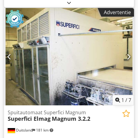
drievoudige overstromingsdouches, verstelbaar, van boven
- 10 stuks drievoudige overstromingsdouches, verstelbaar,
Advertentie
van onderen - Materiaalvoerende delen van roestvrij staal
- Met pompunits voor de overstromingsdouches
Droogzone: - Recirculatieventilator met geluidsisolerende
behuizing, afmetingen 1190x1190x1170 mm - Elektrisch
vermogen 15 kW, aansluitdiameter DN 300 mm -
Recirculatiesysteem incl. ventilator (zie pdf) - 4 nozzles, elk
1300 mm breed, voor droging van bovenaf, verstelbaar - 4
nozzles, elk 1300 mm breed, voor droging van onderaf,
verstelbaar Transportsysteem: - Transportsysteem met
schijvenrollenbaan van roestvrij staal Technische
gegevens: - Fabrikant: Finnrose - Type: Impregnation 1300 -
Bouwjaar: 1999 - Werkbreedte: 1.300 mm - Maximale
onderdeelhoogte: 300 mm - Kortste onderdeellengte: 300
mm - Lengte: 4.000 mm - Breedte: 1.860 mm - Hoogte:
1
/
7
2.200 mm - Locatie: op voorraad Dcedpfxezf N D To Akpsk
Spuitautomaat Superfici Magnum
Superfici Elmag
Magnum 3.2.2
Duitsland
181 km