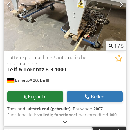
1
/
5
Latten spuitmachine / automatische
spuitmachine
Leif & Lorentz
B 3 1000
Barntrup
266 km
Prijsinfo
Bellen
Toestand:
uitstekend (gebruikt)
, Bouwjaar:
2007
,
Functionaliteit:
volledig functioneel
, werkbreedte:
1.000
mm
, Spuitautomaat Fabrikant: Leif Lorentz Type: B3
Geschikt voor waterlakken en producten op waterbasis