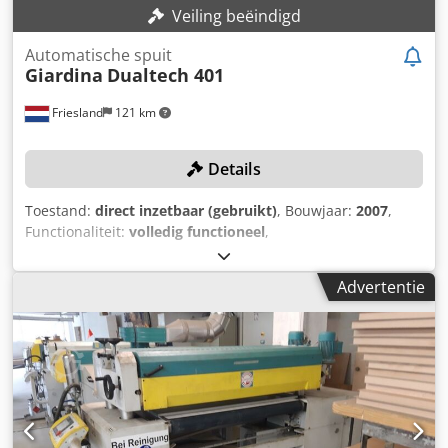
Veiling beëindigd
Automatische spuit
Giardina
Dualtech 401
Friesland
121 km
Details
Toestand:
direct inzetbaar (gebruikt)
, Bouwjaar:
2007
,
Functionaliteit:
volledig functioneel
,
machine-/voertuignummer:
070139
, werkbreedte:
1.300
mm
, zuigcapaciteit:
12.000 m³/u
, totaalgewicht:
5.000 kg
,
Advertentie
werkstukhoogte (max.):
80 mm
, Het uitbrengen van een
bod verplicht tot tijdige afhaling uiterlijk 22-06-2026!
TECHNISCHE GEGEVENS Max. werkbreedte: 1.300 mm Min.
werkstuklengte: 300 mm Max. werkstuksdikte: 80 mm
MACHINEGEGEVENS Verplaatsingssysteem: CNC-gestuurd
met oscillerende armen Luchtaanvoer spuitcabine: 12.000
m³/u Afzuiging: 12.000 m³/u Ventilatorvermogen: 7,5 kW
Aantal spuitpistolen: 4 stuks Hoofdmotorvermogen: 15 kW