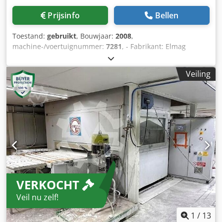
Prijsinfo
Bellen
Toestand:
gebruikt
, Bouwjaar:
2008
,
machine-/voertuignummer:
7281
, - Fabrikant: Elmag
Superfici - Type: Magnum 3.2.2 - Bouwjaar: 2008 (2010) -
Werkbreedte: 1.350 mm Dsdpfx Aozf N Dtokpjck -
Veiling
Werkhoogte: 900 mm +/- 20 mm - Bedieningszijde: rechts -
Huidige staat: machine niet gereviseerd -
Pistoolaandrijving in duo-uitvoering - Pistoolarmen
afzonderlijk bestuurbaar - Droge afzuiging -
Afzuigcapaciteit: 13.500 m³/u - Transportsysteem met
transportband - Voedingssnelheid traploos regelbaar tot
18 m/min - 2 bandreinigingswagens - Bandreiniging via
rollenreinigingssysteem - Bandreiniging achter de
machine, in transportrichting - Met lakterugwinning -
Pistoolbesturing - PLC-besturing met touchscreen -
VERKOCHT
Geïnstalleerde verfcirkels: 2 stuks - Toeluchtfilterplafond -
Lengte: ca. 6.680 mm - Breedte: 4.455 mm - Totale
Veil nu zelf!
aansluiting: ca. 26,3 kW - Volt, Hz: 400 / 50 - Locatie: niet op
voorraad - Spanningsschommelingen max. +/- 5%
1
/
13