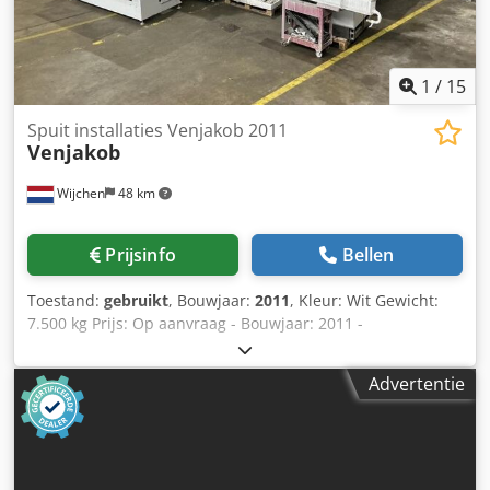
1
/
15
Spuit installaties Venjakob 2011
Venjakob
Wijchen
48 km
Prijsinfo
Bellen
Toestand:
gebruikt
, Bouwjaar:
2011
, Kleur: Wit Gewicht:
7.500 kg Prijs: Op aanvraag - Bouwjaar: 2011 -
Documentatie aanwezig: Ja - CE certificaat aanwezig: Nee -
Max. werkbreedte [mm]: 1300 - Aantal spuitcabines [st.]: 1
Advertentie
- Soort pomp: Wagner - Opties: Spuitpistool - └ Aantal
spuitpistolen [st.]: 4 - Transportgewicht [kg]: 7500kg -
Transportcolli [st.]: 7 Financiële informatie BTW: De
getoonde prijs is exclusief BTW BTW/marge: BTW
verrekenbaar voor ondernemers Djdpszmvawofx Akpock