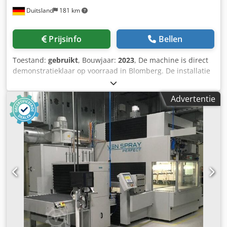
bieden wij ook regelmatige service en onderhoud van de
Duitsland
181 km
machine aan. Voor meer informatie kunt u gerust contact
met ons opnemen!
Prijsinfo
Bellen
Toestand:
gebruikt
, Bouwjaar:
2023
, De machine is direct
demonstratieklaar op voorraad in Blomberg. De installatie
is klaar voor lakken en al uitgerust met: • 1 stuks HD-pomp
Binks Maple 8/25 tot 175 bar • 4 stuks Airmix spuitpistolen
Advertentie
Sames-Kremlin AVX. De machine is voorzien van een
omschakelventiel voor snelle kleurwissels, hendel
omschakelbaar op maximaal 3 verfcircuits en 1
reinigingsmiddelpomp (optie). De uitvoering is geschikt
voor ATEX/Explosieveilige omgeving. - Fabrikant: Ka-Ma -
Type: KR BM 1000 B - Bouwjaar: 2023 Dsdpfx Aozf N
Thskpsck - Werkbreedte: 1.200 mm (1.300 mm) -
Enkelvoudige pistoolaandrijving - Droge afzuiging -
Transportband systeem - Traploos instelbare
vooruitloopsnelheid 2 – 8 m/min - Met lakterugwinning -
Pistoolsturing via PLC, lichtschranke - Geïnstalleerde
verfcircuits: 3 - Aantal geïnstalleerde spuitpistolen: 4 -