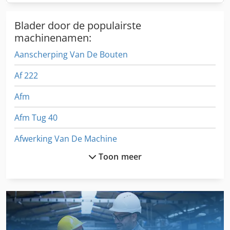
Blader door de populairste
machinenamen:
Aanscherping Van De Bouten
Af 222
Afm
Afm Tug 40
Afwerking Van De Machine
Toon meer
Air Conditioning
Dubbele Afkortzaag
L + Z Draaibank
Lade Kast