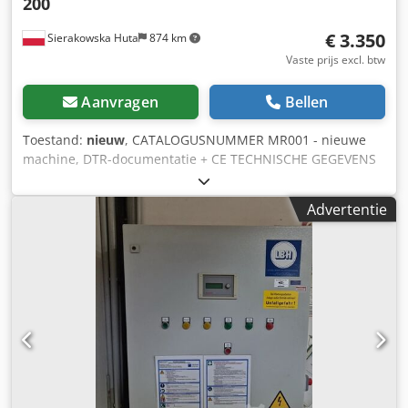
200
€ 3.350
Sierakowska Huta
874 km
Vaste prijs excl. btw
Aanvragen
Bellen
Toestand:
nieuw
, CATALOGUSNUMMER MR001 - nieuwe
machine, DTR-documentatie + CE TECHNISCHE GEGEVENS
Djdpex Uz Rmjfx Aflsck - nuttige breedte: 2000 mm -
frontbreedte: 2500 mm - diepte: 850 mm - hoogte:
Advertentie
1700/1950 mm - max. capaciteit: 7000 m³/u -
ventilatorvermogen: 1,5 kW - toerental: 2850 tpm -
elektrische specificaties: 400V-50Hz - uitgangspijp
(vierkant): 540x540 mm - voorfilter van karton - "Paint-stop"
filters - geluidsniveau: ca. 78 dB - afmetingen l/b/h:
2500x850x2200 mm - gewicht: ca. 250 kg Netto prijs: 14.100
PLN Netto prijs: 3.350 EUR op basis van een koers van 4,20
EUR (Prijzen kunnen wijzigen bij sterke
wisselkoersschommelingen)