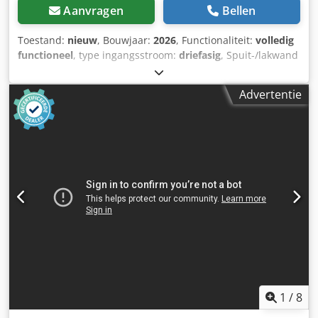
Aanvragen
Bellen
Toestand:
nieuw
, Bouwjaar:
2026
, Functionaliteit:
volledig
functioneel
, type ingangsstroom:
driefasig
, Spuit-/lakwand
De professionele spuit-/lakwand Reinox 300×185 is
ontworpen voor deel-lak- en spuitwerkzaamheden in
Advertentie
productieomgevingen waar gecontroleerde filtratie en
veiligheidsmaatregelen noodzakelijk zijn in
explosiegevaarlijke zones (ATEX). Dankzij krachtige
afzuiging en drievoudige filtratie wordt een schone
werkruimte gegarandeerd, zelfs bij intensief gebruik. !!
Altijd een nieuwe machine (foto's tonen leveringen bij
klanten). Wij zijn de fabrikant. !! Technische gegevens: -
Ventilator gecertificeerd voor ATEX zone 22 -
Afzuigoppervlak: 3.000 × 1.400 mm Dcsdpjia Ta Hefx Aflek -
Totale afmetingen (excl. ventilator en bedieningspaneel):
3.100 × 1.850 × 810 mm - Ventilatorvermogen: 3 kW (ATEX-
uitvoering) - Afzuigcapaciteit: 16.000 m³/u (max. 1.100 Pa) -
Voeding: 400 V / driefasig - Regelbaar:
frequentieomvormer – traploze vermogensregeling via
1
/
8
potentiometer op bedieningspaneel - Filtratie: drievoudig