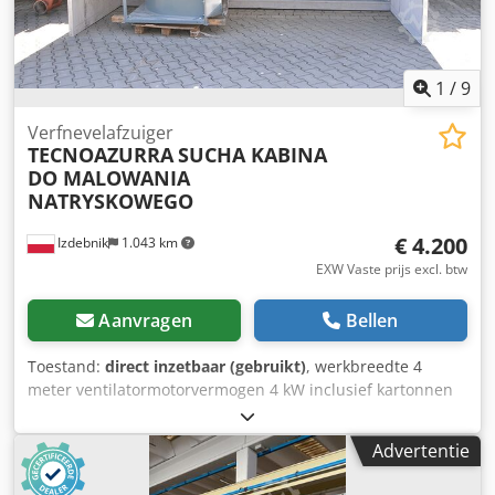
1
/
9
Verfnevelafzuiger
TECNOAZURRA
SUCHA KABINA
DO MALOWANIA
NATRYSKOWEGO
€ 4.200
Izdebnik
1.043 km
EXW Vaste prijs excl. btw
Aanvragen
Bellen
Toestand:
direct inzetbaar (gebruikt)
, werkbreedte 4
meter ventilatormotorvermogen 4 kW inclusief kartonnen
filter en paint stop filter Dedpfx Afoy Nikkolock Italiaanse
productie elektrisch paneel noodstopknop (STOP)
Advertentie
filtratiecapaciteit 15.000 m3/u bouwjaar 2022 CE-markering