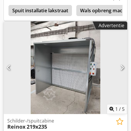
l
Spuit installatie lakstraat
Wals opbreng machin
Advertentie
1
/
5
Schilder-/spuitcabine
Reinox
219x235