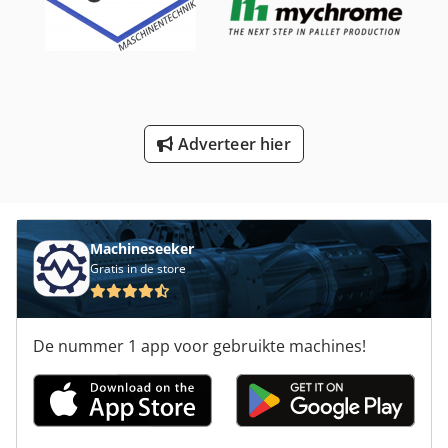
Vlak Bed Slijpmachine
Werken Voertuig
Zeef Lade
Adverteer hier
Zet De Plaat
Zftk 500
Machineseeker
Gratis in de store
De nummer 1 app voor gebruikte machines!