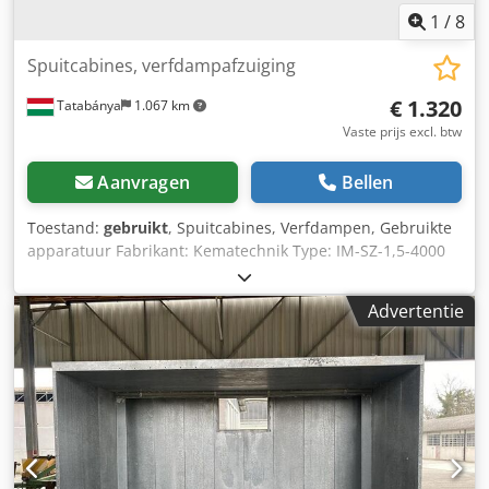
Behuizingstand: GR 90° Geluidsdrukniveau op 3 m afstand:
1
/
8
68 dB(A) -Schakel- en besturingskast In- en
ontluchtingsinstallatie voor LAK- en DROOGKAMER (incl.
Spuitcabines, verfdampafzuiging
frequentieomvormer) Schakelkast voor het aansturen van
alle aggregaten, sowie voor de bewaking en regeling van
€ 1.320
Tatabánya
1.067 km
de vorstgrens, de toevoerluchttemperatuur, incl.
Vaste prijs excl. btw
vorstbeveiligingssensor en toevoerluchtsensor aan de
voorkant van de schakelkast bevinden zich de volgende
Aanvragen
Bellen
functies: - Hoofdschakelaar voor het inschakelen van de
gehele installatie - Noodstopknop voor het vergrendelen
Toestand:
gebruikt
, Spuitcabines, Verfdampen, Gebruikte
van de gehele installatie - Aan-uit-knop voor het activeren
apparatuur Fabrikant: Kematechnik Type: IM-SZ-1,5-4000
van de besturing - Keuzeschakelaar voor het omschakelen
Afmetingen: Dodpfxjw Tt Tvo Afleck Breedte: 1500 mm
tussen handmatige en automatische werking van de
Diepte: 2550 mm Hoogte: 2230 mm Bouwjaar: 2017
Advertentie
verwarmingspomp - Bedrijfsaanduidingen (groen) en
Luchtcapaciteit: 4000 m³/u Motorvermogen: 2,2 kW
storingsaanduidingen (rood) voor toevoer- en
afvoerluchtwentilatoren - Ontgrendelingsknop voor het
opstarten van de installatie bij eventuele storingen
(vorstbeveiligingsroosters), sowie storingslamp De
techniek: in de schakelkast omvat: - Frequentieomvormer
voor toevoer- en afvoerluchtmotor -
Motorbeveiligingsschakelaar voor alle motoren, indien