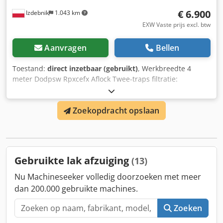
€ 6.900
Izdebnik
1.043 km
EXW Vaste prijs excl. btw
Aanvragen
Bellen
Toestand:
direct inzetbaar (gebruikt)
, Werkbreedte 4
meter Dodpsw Rpxcefx Aflock Twee-traps filtratie:
kartonnen filter + paint stop filtermat Bovenfilter voor
luchtcirculatie Werkplekverlichting
Zoekopdracht opslaan
Ventilatormotorvermogen 4 kW Italiaanse productie
Elektrisch paneel met beschermingsklasse IP55
Plafondverlichting met beschermingsklasse IP65
Noodstopknop (STOP) Afvoertrechter Nieuw
Gebruikte lak afzuiging
(13)
Nu Machineseeker volledig doorzoeken met meer
dan 200.000 gebruikte machines.
Zoeken