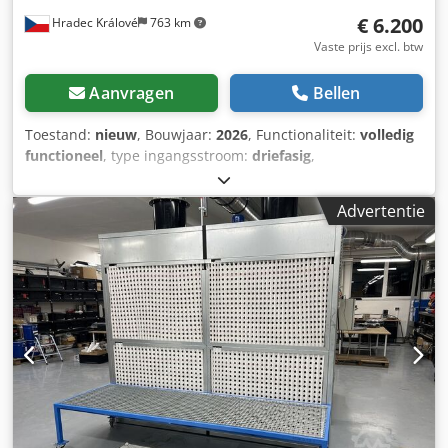
€ 6.200
Hradec Králové
763 km
Vaste prijs excl. btw
Aanvragen
Bellen
Toestand:
nieuw
, Bouwjaar:
2026
, Functionaliteit:
volledig
functioneel
, type ingangsstroom:
driefasig
,
Spuit-/verfkamer !! Het betreft altijd een nieuwe machine
(foto's tonen gerealiseerde installaties bij klanten). Wij zijn
Advertentie
de fabrikant. !! Wij bieden een nieuwe spuit- en
afzuigcabine Reinox 219×235 aan, ontworpen voor
professioneel gebruik in de industrie. De cabine is volledig
uitgevoerd volgens EX / ATEX-specificaties, uitgerust met
een frequentieomvormer voor de regeling van de
ventilatorcapaciteit en drievoudige luchtfiltratie. Geschikt
voor spuitwerk, het aanbrengen van coatings en het
afzuigen van dampen in explosiegevaarlijke omgevingen.
Technische gegevens Dcedjia Taqepfx Aflek Fabrikant:
Reinox Model: 219×235 - Staat: nieuw - Ventilator is
gecertificeerd voor ATEX zone 22 - Voedingsspanning: 400