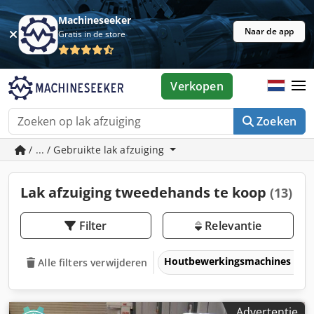
Machineseeker
Naar de app
Gratis in de store
Verkopen
Zoeken
/ ... / Gebruikte lak afzuiging
Lak afzuiging tweedehands te koop
(13)
Filter
Relevantie
Houtbewerkingsmachines
Alle filters verwijderen
Advertentie