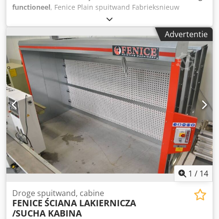
functioneel
, Fenice Plain spuitwand Fabrieksnieuw
Beschikbare opties: Plain-2000mm netto prijs 17.800 PLN
Filtratiecapaciteit 8000m3/u Motorvermogen 1,5 kW Plain-
Advertentie
3000mm netto prijs 21.500 PLN Filtratiecapaciteit
11.000m3/u Motorvermogen 2,2 kW Plain-4000mm netto
prijs 25.800 PLN Dcedjxz Achepfx Aflek Filtratiecapaciteit
15.000m3/u Motorvermogen 4,0 kW Plain-5000mm netto
prijs 34.000 PLN Filtratiecapaciteit 16.500m3/u
Motorvermogen 5,5 kW Plain-6000mm netto prijs 38.000
PLN Filtratiecapaciteit 22.000m3/u Motorvermogen 2,2 kW
+ 2,2 kW Afzonderlijke maten op bestelling beschikbaar.
1
/
14
Droge spuitwand, cabine
FENICE
ŚCIANA LAKIERNICZA
/SUCHA KABINA