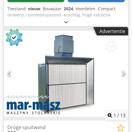
Toestand:
nieuw
, Bouwjaar:
2024
, Voordelen -Compact
ontwerp, ruimtebesparend -Krachtig, hoge extractie
capaciteit, lage operationele kosten -Gemakkelijk te
onderhouden, lange filter levensduur -Universeel
Advertentie
toepasbaar, variabele accessoires -Hoge flexibiliteit -
Mobiel ontwerp -Suction technologie met voorplaat
systeem Technische gegevens: Nominaal motorvermogen:
0,75 kW / 2,1 kW Motortoerental: 960 / 1430 min
Luchtvolume: 6 800 m³ / h Dcjdpfobpg E Eox Aflek
Filteroppervlak: 2 m² ( 2 x 1 mtr.) Aansluitdiameter 300 mm
met smoorklep Afmetingen (B / H / D) in mm: 2971 x 1405 x
1215 Gewicht: 248kg
1
/
13
Droge spuitwand