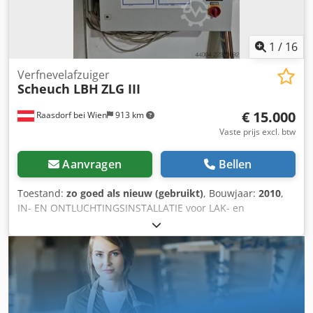
1
/
16
Verfnevelafzuiger
Scheuch LBH
ZLG III
€ 15.000
Raasdorf bei Wien
913 km
Vaste prijs excl. btw
Aanvragen
Bellen
Toestand:
zo goed als nieuw (gebruikt)
, Bouwjaar:
2010
,
IN- EN ONTLUCHTINGSINSTALLATIE voor LAK- en
DROOGKAMER Luchtdebiet: 10.000 m³ / h -
TOEVOERLUCHTENHEID Type ZLG III inclusief
kanaalonderdelen in verzinkte uitvoering Technische
gegevens: Fabrikant: LBH Type: ZLG III Luchtdebiet: 10.000
m3 / h Motorvermogen: 3,0 kW Bedrijfsspanning: 230 / 400
V Frequentie: 50 Hz Toerental: 1.435 min-1
Motorconstructie: B 3 Totale drukval: 450 Pa