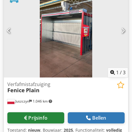
1
/
3
Verfafmistafzuiging
Fenice
Plain
Juszczyn
1.046 km
Prijsinfo
Bellen
Toestand:
nieuw
, Bouwjaar:
2025
, Functionaliteit:
volledig