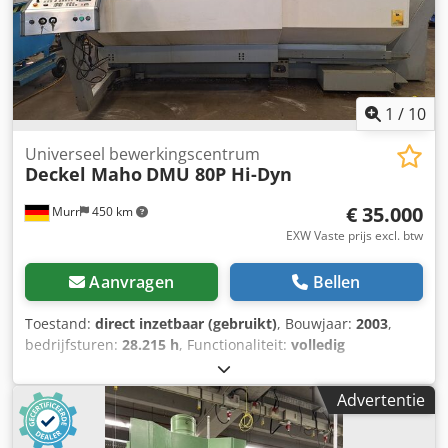
hoogte verstelbare machinevoeten
Gebruikershandleidingen DE MACHINE KOMT UIT EEN
INSTITUUT EN VERKEERT IN UITSTEKENDE STAAT!!
Cedpeym Rnkjfx Ac Horf AANTAL INGESCHAKELDE UREN:
29.496 uur PROGRAMMATIJD: 10.050 uur
1
/
10
Universeel bewerkingscentrum
Deckel Maho
DMU 80P Hi-Dyn
€ 35.000
Murr
450 km
EXW Vaste prijs excl. btw
Aanvragen
Bellen
Toestand:
direct inzetbaar (gebruikt)
, Bouwjaar:
2003
,
bedrijfsturen:
28.215 h
, Functionaliteit:
volledig
functioneel
, machine-/voertuignummer:
11170003783
,
verplaatsingsafstand X-as:
800 mm
, verplaatsing Y-as:
700
Advertentie
mm
, verplaatsingsafstand Z-as:
600 mm
, snelle
verplaatsing X-as:
40 m/min
, snelle verplaatsing Y-as:
40