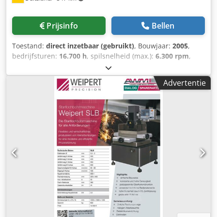
Prijsinfo
Bellen
Toestand:
direct inzetbaar (gebruikt)
, Bouwjaar:
2005
,
bedrijfsturen:
16.700 h
, spilsnelheid (max.):
6.300 rpm
,
totale hoogte:
2.750 mm
, totaalgewicht:
10.200 kg
,
verplaatsingsafstand X-as:
800 mm
, verplaatsing Y-as:
700
Advertentie
mm
, verplaatsingsafstand Z-as:
600 mm
,
controllerfabrikant:
HEIDENHAIN
, controller model:
iTNC
530
, spil-motorvermogen:
16.000 W
, productlengte (max.):
6.600 mm
, tafelbelasting:
600 kg
, aantal assen:
5
, Deze 5-
assige DECKEL MAHO DMU 80P hi-dyn werd gebouwd in
2005. Hij heeft indrukwekkende verplaatsingen van 800
mm in X, 700 mm in Y en 600 mm in Z. De machine is
uitgerust met een Heidenhain iTNC 530 besturing en een
maximaal spiltoerental van 6.300 tpm. Als je op zoek bent
naar bewerkingsmogelijkheden van hoge kwaliteit,
overweeg dan het DECKEL MAHO DMU 80P hi-dyn
universeel bewerkingscentrum dat we te koop hebben.
Neem contact met ons op voor meer informatie. •