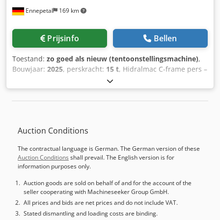
Ennepetal
169 km
Prijsinfo
Bellen
Toestand:
zo goed als nieuw (tentoonstellingsmachine)
,
Bouwjaar:
2025
, perskracht:
15 t
, Hidralmac C-frame pers –
15 t – Montagepers – handmatige combipers Te koop
aangeboden wordt een compacte hydraulische C-frame
combipers van de fabrikant Hidralmac met 15 ton
perskracht. De machine is uitgevoerd als een handmatige
speciale oplossing en is bijzonder geschikt voor flexibele
Auction Conditions
montage-, richt- en perswerkzaamheden in werkplaats- en
servicedoeleinden. Het werkblad kan naar links worden
The contractual language is German. The German version of these
weggezwenkt. De onderste bodemplaat kan op drie
Auction Conditions
shall prevail. The English version is for
verschillende hoogtes worden geplaatst. Via het
information purposes only.
draaisterachtige mechanisme kan de persstempel
handmatig naar beneden worden gebracht. Bijzondere
Auction goods are sold on behalf of and for the account of the
seller cooperating with Machineseeker Group GmbH.
kenmerken van deze pers: De gebruiker kan zeer
fijnregelbaar een druk van 0 tot 1,5 ton opbouwen. Dit is
All prices and bids are net prices and do not include VAT.
bijvoorbeeld erg belangrijk bij het inpersen van
Stated dismantling and loading costs are binding.