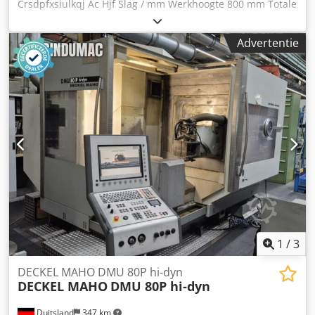
Crsdpfxsiulkqj Ac Hjf Slag / mm Werkhoogte 800 mm Totale
vermogensbehoefte 15 kW Machinegewicht ca. 11,8 t -
Tafelformaat: 1000x1000 mm - Afstand tafel/ram, grote
Advertentie
slag boven, verstelling boven: 800 mm Aanvullende
informatie Uitschuifbare tafel
1
/
3
DECKEL MAHO DMU 80P hi-dyn
DECKEL MAHO
DMU 80P hi-dyn
Duitsland
347 km