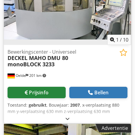
1
/
10
Bewerkingscenter - Universeel
DECKEL MAHO
DMU 80
monoBLOCK 3233
Oelde
201 km
Prijsinfo
Bellen
Toestand:
gebruikt
, Bouwjaar:
2007
, x-verplaatsing 880
mm y-verplaatsing 630 mm z-verplaatsing 630 mm
Besturing iTNC 530 Heidenhain Toerentalbereik -
hoofdspindel max. 18.000 min⁻¹ Csdpfjyaci Tox Ac Herf
Advertentie
Aandrijvingsvermogen - hoofdspindel 28 / 19 kW Max.