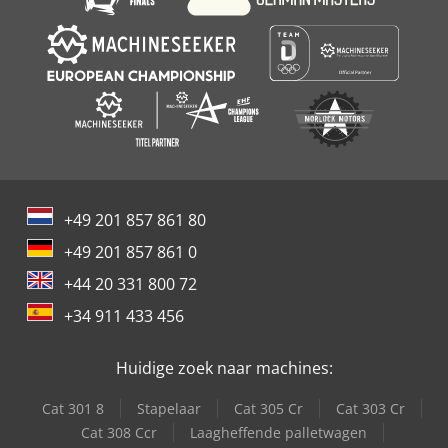
hydraulische persen tegen verrassend scherpe prijzen.
Voor de hydrauliek van de persen worden hoofdzakelijk
componenten van toonaangevende Europese fabrikanten
gebruikt.
+49 201 857 861 80
+49 201 857 861 0
+44 20 331 800 72
+34 911 433 456
Huidige zoek naar machines:
Cat 301 8
Stapelaar
Cat 305 Cr
Cat 303 Cr
Cat 308 Ccr
Laagheffende palletwagen