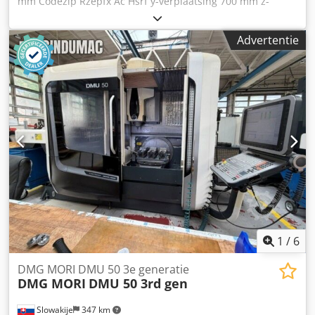
mm Codezip Rzepfx Ac Hsrf y-verplaatsing 700 mm z-
verplaatsing 600 mm Besturing Heidenhain 430
Machinegewicht ca. 10 ton Benodigde ruimte ca. 4400 x
Advertentie
2900 x 2880 mm Siemens 611 Handwiel IKZ 40 bar Foto's
van het interieur volgen
1
/
6
DMG MORI DMU 50 3e generatie
DMG MORI
DMU 50 3rd gen
Slowakije
347 km