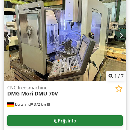
koppel 121 Nm Gereedschaphouder HSK-A 63 kantelbaar
B: +30° / -120° Tafelopspanvlak Ø 700 / 1.250 x 700 mm
max. tafelbelasting 650 kg draaibaar C: 360° Aantal
gereedschapsplaatsen 2x16 posities Gereedschaphouder
HSK-A 63 max. gereedschapsdiameter 80 mm max.
gereedschapsdiameter bij vrije naburige houder 130 mm
max. gereedschapsgewicht 8,0 kg max.
gereedschapslengte 315 mm Voedingssnelheid max.
30.000 mm/min Snelgang 30 m/min Totale stroombehoefte
48 kVA Machinegewicht ca. 14,0 t Benodigde ruimte ca. 4,5
x 4,0 x 2,6 m 5-assig CNC-bewerkingscentrum Universeel
DECKEL MAHO - DMU 80 monoBLOCK - NC-draaitafel (C-as)
geïntegreerd in vaste tafel - Zwenkbare freeskop (B-as)
1
/
7
CNC freesmachine
DMG Mori
DMU 70V
Duitsland
372 km
Prijsinfo