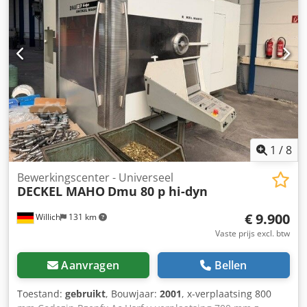
1
/
8
Bewerkingscenter - Universeel
DECKEL MAHO
Dmu 80 p hi-dyn
€ 9.900
Willich
131 km
Vaste prijs excl. btw
Aanvragen
Bellen
Toestand:
gebruikt
, Bouwjaar:
2001
, x-verplaatsing 800