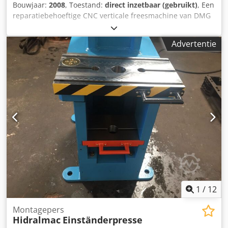
Bouwjaar:
2008
, Toestand:
direct inzetbaar (gebruikt)
, Een
reparatiebehoeftige CNC verticale freesmachine van DMG
is beschikbaar. Verplaatsingen X/Y/Z:
750mm/600mm/520mm, tafeldiameter: 700mm,
Advertentie
zwenkbereik B: -5°/110°, max. werkstukdiameter: 800mm,
max. werkstukkhoogte: 590mm, max. werkstukgewicht:
350kg, gereedschaphouder: SK40, toerental: 14.000 tpm,
gereedschapsposities: 30, snelverplaatsing: 24m/min,
voeding: 20m/min, positioneringsnauwkeurigheid:
+/-0,01mm, herhaalnauwkeurigheid: +/-0,006mm.
Machinedimensies X/Y/Z: ca. 5600mm/5000mm/3000mm,
gewicht: ca. 6000kg, besturing: Heidenhain iTNC530 3D,
bedrijfsuren: ca. 62.250u, spiluren: ca. 15.550u. De
geometrie van de machine dient te worden gecontroleerd;
er zijn afwijkingen in de assen, inclusief de draaias.
Documentatie aanwezig. Bezichtiging ter plaatse is
mogelijk. Cjdozidixjpfx Ac Hsrf
1
/
12
Montagepers
Hidralmac
Einständerpresse