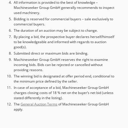
kogellagers. Wij hebben dit type pers meermaals geleverd
All information is provided to the best of knowledge –
Machineseeker Group GmbH generally recommends to inspect
aan de luchtvaartindustrie, waar nauwkeurig en
used machinery.
behoedzaam werken van groot belang is. Na de exacte
Bidding is reserved for commercial buyers – sale exclusively to
positionering kan vervolgens met de handpomp een druk
commercial buyers.
tot 15 ton worden opgebouwd. ##### Technische
The duration of an auction may be subject to change.
gegevens + informatie: Montage/demontagepers – 15 t –
By placing a bid, the prospective buyer declares herself/himself
270 × 600 mm ==== Algemene gegevens - Constructievorm:
to be knowledgeable and informed with regards to auction
C-frame / handmatige hydraulische pers - Fabrikant:
good(s).
DURENDUS - Perskracht: 0–15 t - Tafelformaat: 270 × 600
Submitted direct or maximum bids are binding.
mm - Inbouwhoogte: 650 / 800 mm - Tafelhoogte vanaf
Machineseeker Group GmbH reserves the right to examine
vloer: 750 mm - Gat in tafel: Ø 60 mm - Afstand onderste
incoming bids. Bids can be rejected or cancelled without
uitsparing tot tafel: 450 mm - Totale afmetingen (BxDxH):
providing reasons.
900 × 850 × 2.300 mm - Totaal gewicht: ca. 800 kg - Frame:
The winning bid is designated at offer period end, conditional to
gelaste staalconstructie - Werktafel: wegzwenkbaar -
the minimum price defined by the seller.
Onderblad: in hoogte verstelbaar (3 posities) ====
In case of acceptance of a bid, Machineseeker Group GmbH
Hydraulische cilinder - Slag persstempel: 150 mm -
charges closing costs of 18 % net on the buyer’s net bid (unless
Diameter zuigerstang: Ø 80 mm - Cilinderdiameter: Ø 100
stated differently in the listing).
mm - Max. werkdruk: 250 bar ==== Hydrauliek &
The
General Auction Terms
of Machineseeker Group GmbH
apply.
aandrijving - Aandrijving: handmatig via hevel en
handpomp - Fijndosering: 0–1,5 t met draaister -
Handpomp: 0,5 l - Drukindicatie: manometer Crsdpfx