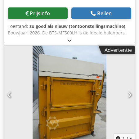
Prijsinfo
Bellen
Toestand:
zo goed als nieuw (tentoonstellingsmachine)
,
Bouwjaar:
2026
, De BTS-MF500LH is de ideale balenpers
om je losse karton- en folieafval te comprimeren tot een
baal van maximaal 500 kg. Het compacte ontwerp maakt
Advertentie
hem bijzonder geschikt voor ruimtes met beperkte hoogte.
De balenpers maakt indruk met zijn eenvoudige en veilige
bediening en zijn grote vulvolume. Door deze
afval-/recyclebare materialen te comprimeren, bereikt u
een volumereductie tot 90%, bespaart u aanzienlijk op uw
afvoerkosten en brengt u het materiaal op een ordelijke
manier terug in de recyclingcyclus. Perskracht: 50 ton
Balengewicht: tot 500 kg (afhankelijk van materiaal)
Baalafmetingen: 1100 H (var.) x 1400 B x 800 D mm
Afmetingen machine: 2249 H x 2041 B x 1350 D mm
Gewicht machine: 2100 kg Transporthoogte: 2249 mm
Vulopening: 1400 B x 680 H mm Perstijd: 35 seconden
Motor: 11 kW 32 Amp Stroomvoorziening: 380 - 400 V (3
fasen) Geluidsniveau: 68 dB Csdjvugzfspfx Afheha PLC-
1
/
5