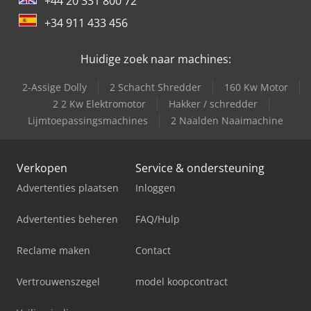
+44 20 331 800 72
+34 911 433 456
Huidige zoek naar machines:
2-Assige Dolly
2 Schacht Shredder
160 Kw Motor
2 2 Kw Elektromotor
Hakker / schredder
Lijmtoepassingsmachines
2 Naalden Naaimachine
Verkopen
Service & ondersteuning
Advertenties plaatsen
Inloggen
Advertenties beheren
FAQ/Hulp
Reclame maken
Contact
Vertrouwenszegel
model koopcontract