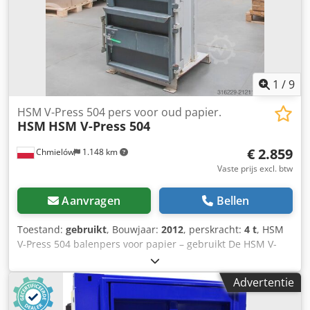
1
/
9
HSM V-Press 504 pers voor oud papier.
HSM
HSM V-Press 504
€ 2.859
Chmielów
1.148 km
Vaste prijs excl. btw
Aanvragen
Bellen
Toestand:
gebruikt
, Bouwjaar:
2012
, perskracht:
4 t
, HSM
V-Press 504 balenpers voor papier – gebruikt De HSM V-
Press 504 verticale balenpers is een compacte maar uiterst
krachtige machine, ontworpen voor het persen van karton-
Advertentie
en folieafval. Dankzij de robuuste constructie, eenvoudige
bediening en het moderne besturingssysteem is dit model