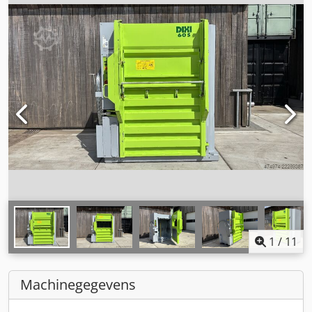
1
/
11
Machinegegevens