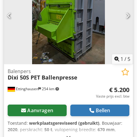
1
/
5
Balenpers
Dixi 50S PET Ballenpresse
€ 5.200
Ettinghausen
254 km
Vaste prijs excl. btw
Aanvragen
Bellen
Toestand:
werkplaatsgereviseerd (gebruikt)
, Bouwjaar:
2020
, perskracht:
50 t
, vulopening breedte:
670 mm
,
vulopening lengte:
1.200 mm
, balelengte:
1.200 mm
,