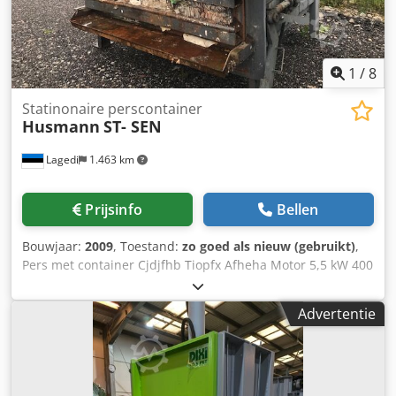
1
/
8
Statinonaire perscontainer
Husmann
ST- SEN
Lagedi
1.463 km
Prijsinfo
Bellen
Bouwjaar:
2009
, Toestand:
zo goed als nieuw (gebruikt)
,
Pers met container Cjdjfhb Tiopfx Afheha Motor 5,5 kW 400
V
Advertentie