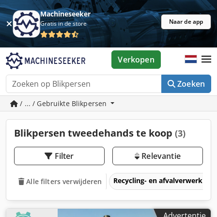
Machineseeker
Naar de app
Gratis in de store
Verkopen
Zoeken
/ ... / Gebruikte Blikpersen
Blikpersen tweedehands te koop
(3)
Filter
Relevantie
Recycling- en afvalverwerkin
Alle filters verwijderen
Advertentie