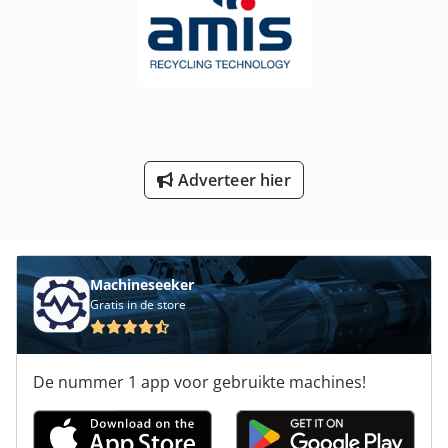
Rollen Van De Pers
Trekken Van De Buis
Verscherping Van De Machine
Versnelling Slijpen
Werken Voertuig
Adverteer hier
Machineseeker
Gratis in de store
De nummer 1 app voor gebruikte machines!