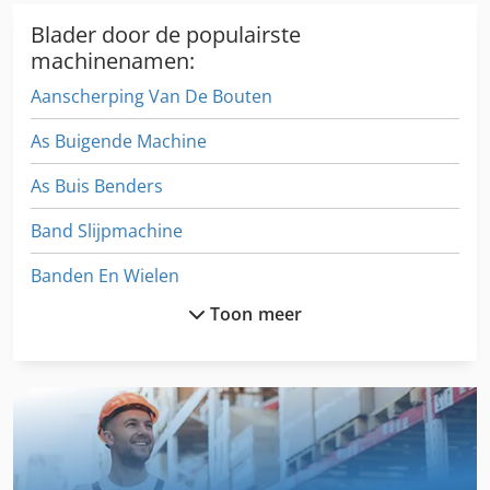
RAL omsnoering Voeding 380 - 400 V (3 fasen) PET-pers,
PET-balenpers, blikjespers, blikjespers, speciale balenpers,
Blader door de populairste
balenpers, papierpers, oudpapierpers, kartonnen pers,
machinenamen:
kartonnen pers, foliepers, papierbalenpers, afvalpers,
Aanscherping Van De Bouten
afvalpers, recyclebare pers, afvalpers, afvalpers ,
restafvalpers
As Buigende Machine
As Buis Benders
Band Slijpmachine
Banden En Wielen
Toon meer
Bb Klima
Beglazing-Pers
Blok Lijm Pers
Briket Pers