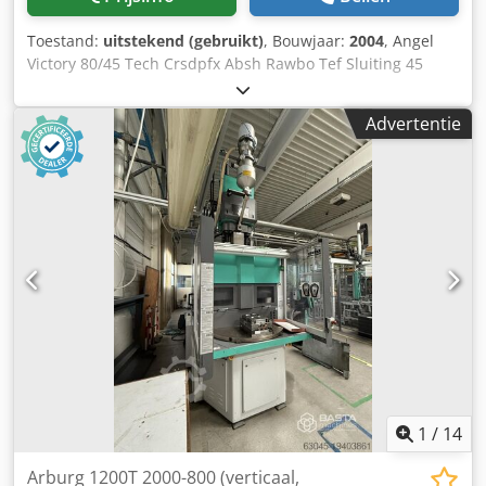
Toestand:
uitstekend (gebruikt)
, Bouwjaar:
2004
, Angel
Victory 80/45 Tech Crsdpfx Absh Rawbo Tef Sluiting 45
TOnnen, zonder trekstang Scrow 22 mm JAAR 2004 CC 200
Advertentie
1
/
14
Arburg 1200T 2000-800 (verticaal,