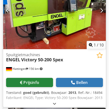
1
/
10
Spuitgietmachines
ENGEL
Victory 50-200 Spex
Hattingen
156 km
Prijsinfo
Bellen
Toestand:
goed (gebruikt)
, Bouwjaar:
2013
, Ref.-Nr.: 18494
Fabrikant: ENGEL Type: Victory 50-200 Spex Bouwjaar: 2013
Sluiteenheid Sluitkracht: 50 ton Openingsslag: 400 mm
Inbouwhoogte min.: 200 mm Max. openstand: 600 mm