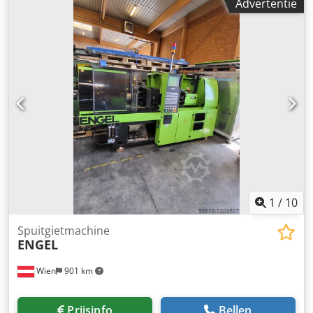
Advertentie
1
/
10
Spuitgietmachine
ENGEL
Wien
901 km
Prijsinfo
Bellen