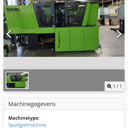
1
/
1
Machinegegevens
Machinetype:
Spuitgietmachine