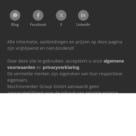
Blog
Facebook
X
LinkedIn
Alle informatie, aanbiedingen en prijzen op deze pagina
zijn vrijblijvend en niet-bindend!
Door deze site te gebruiken, accepteert u onze
algemene
voorwaarden
en
privacyverklaring
.
De vermelde merken zijn eigendom van hun respectieve
eigenaars.
Machineseeker Group GmbH aanvaardt geen
aansprakelijkheid voor de inhoud van gelinkte externe
websites.
© 1999 - 2026 Machineseeker Group GmbH
Deze website wordt beschermd door reCAPTCHA en de
privacyverklaring
en
gebruiksvoorwaarden
van Google zijn van
toepassing.