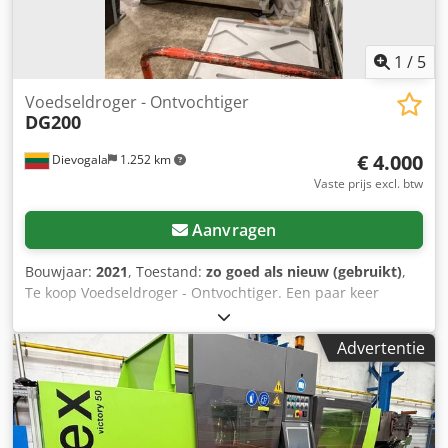
meer. We demonstreren de robot ook graag. Verpakking en
laden inbegrepen. Crsdpfx Abstk N E Tj Tsf
1
/
5
Voedseldroger - Ontvochtiger
DG200
€ 4.000
Dievogala
1.252 km
Vaste prijs excl. btw
Aanvragen
Bouwjaar:
2021
, Toestand:
zo goed als nieuw (gebruikt)
,
Te koop Voedseldroger - Ontvochtiger. Een paar keer
gebruikt. Max. binnentemperatuur: 60 graden Celsius.
Debiet: 4500 m3/h Schelp voor producten: 25 psc.
Advertentie
Benodigd vermogen: 220V 50Hz Meer parameters in foto's.
Crodpfjibwb Tex Ab Tef Als u hier vragen over heeft, aarzel
dan niet om contact met ons op te nemen.