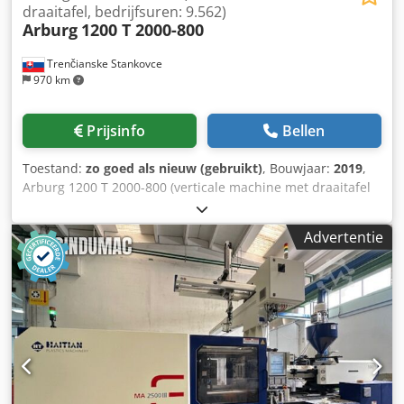
draaitafel, bedrijfsuren: 9.562)
Arburg
1200 T 2000-800
Trenčianske Stankovce
970 km
Prijsinfo
Bellen
Toestand:
zo goed als nieuw (gebruikt)
, Bouwjaar:
2019
,
Arburg 1200 T 2000-800 (verticale machine met draaitafel
1200 mm) Sluiteenheid 2000T tafeldiameter: 1200 mm
Hoekverdraaiing: 180 graden Sluitkracht: 200 ton Max.
Advertentie
openingskracht kN/mm: 115/500 Crjdpfx Aowugczob Tjf
Spuiteenheid Schroefdiameter: 45 mm Shotvolume: 318
cm3 Shotgewicht: 291 g Inspuitdruk: 2470 bar 1. Model: T-
model 2. Machinetype: 1200 T 2000 - 800 3.
Plastificeereenheid: Thermoplastische cilinder 45 mm,
hoog slijtvast 4. Schroef: Versterkte schroefkoppeling voor
wigvormige koppelingsgeometrie 5. Besturing: SELOGICA
'direct' besturing 6. Technologiestap: Stap 2 servo-
gestuurd met 2 regelpompen 7. Draaitafel: Geavanceerde