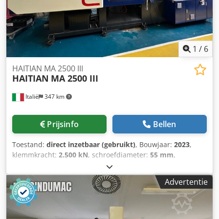
ergonomische speciale uitvoering, 2-traps 180°
voorwaarts/achterwaarts afwisselend 8. Spuitmonden:
Open spuitmond 45 mm met mondstukpunt 9. In-mould
naaldmonden: Elektrisch &
1
/
6
HAITIAN MA 2500 III
HAITIAN
MA 2500 III
Italië
347 km
Prijsinfo
Bellen
Toestand:
direct inzetbaar (gebruikt)
, Bouwjaar:
2023
,
klemmkracht:
2.500 kN
, schroefdiameter:
55 mm
,
totaalgewicht:
8.400 kg
, Hydraulische spuitgietmachine
vervaardigd in 2023. Deze HAITIAN MA 2500 III heeft een
Advertentie
sluitkracht van 250 ton en een dekgrootte van 850 x 850
mm. De machine heeft een indrukwekkende injectiedruk
van 1850 bar en een schroefdiameter van 55 mm. Als u op
zoek bent naar hoogwaardige spuitgietcapaciteiten,