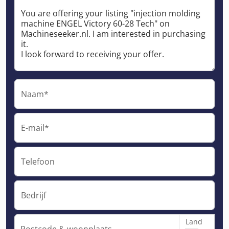
Naam*
E-mail*
Telefoon
Bedrijf
Land
Postcode & woonplaats