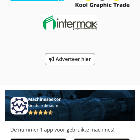
ook onze andere aanbiedingen. Vermelde bedrijfsnamen
en handelsmerken zijn eigendom van hun respectievelijke
eigenaren en dienen uitsluitend ter identificatie en
beschrijving van de producten. Cedpfx Aexg Nvlol Njha
Afwijkingen van technische gegevens en vergissingen in de
omschrijving kunnen voorkomen en blijven voorbehouden.
Adverteer hier
Machineseeker
Gratis in de store
De nummer 1 app voor gebruikte machines!