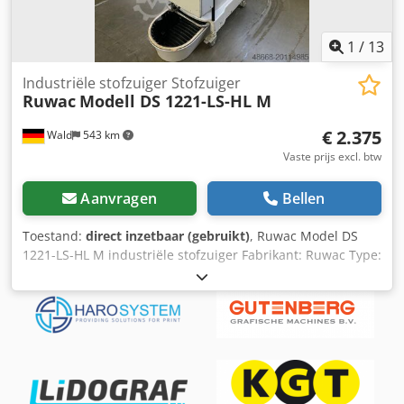
1
/
13
Industriële stofzuiger Stofzuiger
Ruwac
Modell DS 1221-LS-HL M
€ 2.375
Wald
543 km
Vaste prijs excl. btw
Aanvragen
Bellen
Toestand:
direct inzetbaar (gebruikt)
, Ruwac Model DS
1221-LS-HL M industriële stofzuiger Fabrikant: Ruwac Type:
DS 1221-LS-HL M Gewicht: ca. 160,4 kg 2,2 kW Ex ZONE 22
Klasse: M U bent van harte welkom voor een bezichtiging.
Wij kunnen indien gewenst voordelig transport voor u
organiseren! U ontvangt een correcte factuur. Voor
buitenlandse klanten kan er ook een nettofactuur worden
opgesteld, mits een geldig btw-nummer wordt verstrekt.
Verkoop onder voorbehoud. Bezoek onze shop en bekijk