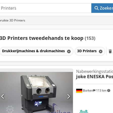
Zoeke
ruikte 3D Printers
3D Printers tweedehands te koop
(153)
Drukkerijmachines & drukmachines
3D Printers
Nabewerkingsstati
joke
ENESKA Pos
Borken
113 km