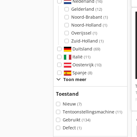
Nederland
(16)
Gelderland
(12)
Noord-Brabant
(1)
Noord-Holland
(1)
Overijssel
(1)
Zuid-Holland
(1)
Duitsland
(69)
Italië
(11)
Oostenrijk
(10)
Spanje
(8)
Toon meer
Toestand
Nieuw
(7)
Tentoonstellingsmachine
(11)
Gebruikt
(134)
Defect
(1)
etal
Mchale Fusion 2
Jet Jpt 260
German