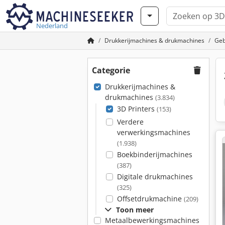
Nederland
Drukkerijmachines & drukmachines
Geb
Categorie
Drukkerijmachines &
drukmachines
(3.834)
3D Printers
(153)
Verdere
verwerkingsmachines
(1.938)
Boekbinderijmachines
(387)
Digitale drukmachines
(325)
Offsetdrukmachine
(209)
Toon meer
Metaalbewerkingsmachines