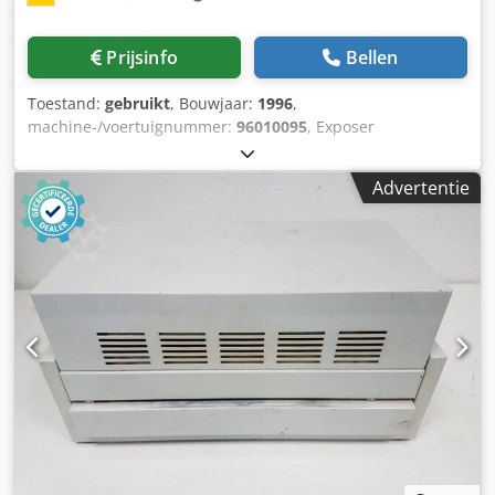
Kan getest worden
Prijsinfo
Bellen
Toestand:
gebruikt
, Bouwjaar:
1996
,
machine-/voertuignummer:
96010095
, Exposer
serienummer 96010095 Online-Video-Inspectie via Skype-
Video We zouden erg blij zijn met uw bezoek - meer
Advertentie
machines op voorraad Csdpotzc Ikjfx Ai Djrf Onmiddellijk
beschikbaar - Kan worden geïnspecteerd Op voorraad
Emskirchen / Neurenberg - Kan getest worden