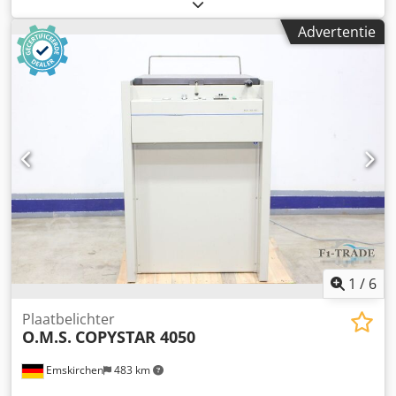
Dsrf Online video-inspectie via WhatsApp, MS Zoom of
Telegram Op voorraad in Emskirchen/Nürnberg – Direct
Advertentie
beschikbaar – Kan getest worden
1
/
6
Plaatbelichter
O.M.S.
COPYSTAR 4050
Emskirchen
483 km