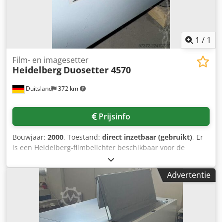
1
/
1
Film- en imagesetter
Heidelberg
Duosetter 4570
Duitsland
372 km
Prijsinfo
Bouwjaar:
2000
, Toestand:
direct inzetbaar (gebruikt)
, Er
is een Heidelberg-filmbelichter beschikbaar voor de
prepress-fase. Lasergolflengte: 680 nm, laserklasse: 1,
maximaal positiefformaat: 505 mm/535 mm, maximaal
Advertentie
negatiefformaat: 505 mm/545 mm, scanlijnlengte: 505 mm,
maximale rasterfrequentie: 200 lpi,
herhalingsnauwkeurigheid: +/- 5 µm, maximale
uitvoersnelheid: ca. 1320 mm/uur, materialen: RC-
papier/film/polyesterdrukplaten, maximale materiaaldikte: