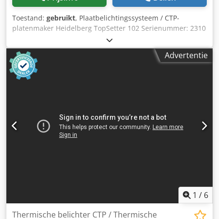
Toestand:
gebruikt
, Plaatbelichtingssysteem / CTP-
platenmaker Heidelberg TopSetter 102 Serienummer: 2310
Bouwjaar: 2001 Online video-inspectie via WhatsApp – MS
Zoom – Telegram Codpszgfvhefx Ai Djrf Op voorraad in
Advertentie
Emskirchen/Nürnberg – Direct beschikbaar – Test mogelijk
1
/
6
Thermische belichter CTP / Thermische