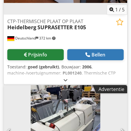
1
/
5
CTP-THERMISCHE PLAAT OP PLAAT
Heidelberg
SUPRASETTER E105
Deutschland
372 km
Prijsinfo
Bellen
Toestand:
goed (gebruikt)
, Bouwjaar:
2006
,
machine-/voertuignummer:
PL001240
, Thermische CTP
(Computer to Plate) Doorvoeroptie (platen/uur in max.
formaat) : 14 platen/uur Cjdpfjfmmyzsx Ai Dorf Min.
Advertentie
Plaatformaat : 370 x 323 mm Maks. Plaatformaat : 930 x
1140 mm Plaatdikte : 0,15 - 0,3 mm De technische
gegevens kunnen variëren afhankelijk van het werk, de
verbruiksgoederen en eventuele andere factoren.