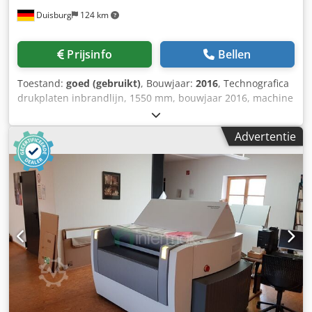
Duisburg
124 km
Prijsinfo
Bellen
Toestand:
goed (gebruikt)
, Bouwjaar:
2016
, Technografica
drukplaten inbrandlijn, 1550 mm, bouwjaar 2016, machine
voor het ontwikkelen van drukplaten, fabrikant Techno-
Grafica, type TPP9001M, bouwjaar 2002. 2
Advertentie
overdrachtstafels, fabrikant Techno-Grafica, model
CTA1550, bouwjaar 2002. Inbrandoven, fabrikant Techno-
Grafica, model EBO1550, bouwjaar 2002. Ontgomingsunit,
fabrikant Techno-Grafica, model SPG1550, bouwjaar 2006.
Drukplatenstapelaar, fabrikant Techno-Grafica, model
PSTHS1550. Credpfx Aijzr Haxj Dof