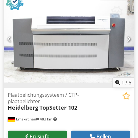
aansluiting / Voeding: 400V / 50Hz / 40A Online-video-
inspectie via Skype-video Crodpfx Aoh Aya Iei Def Wij
verheugen ons op uw bezoek - meer machines op voorraad
Onmiddellijk beschikbaar - Kan worden geïnspecteerd Op
voorraad Emskirchen / Neurenberg - Kan getest worden
1
/
6
Plaatbelichtingssysteem / CTP-
plaatbelichter
Heidelberg
TopSetter 102
Emskirchen
483 km
Prijsinfo
Bellen