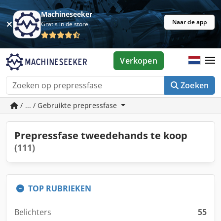
Machineseeker
Naar de app
Gratis in de store
Verkopen
Zoeken
/ ... / Gebruikte prepressfase
Prepressfase tweedehands te koop
(111)
TOP RUBRIEKEN
Belichters
55