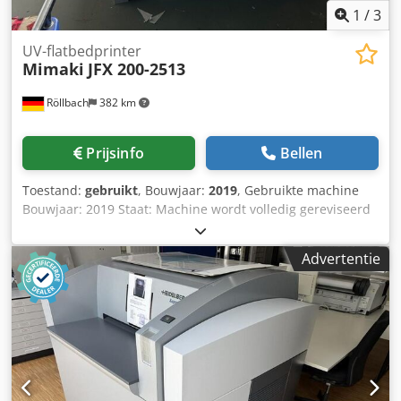
1
/
3
UV-flatbedprinter
Mimaki
JFX 200-2513
Röllbach
382 km
Prijsinfo
Bellen
Toestand:
gebruikt
, Bouwjaar:
2019
, Gebruikte machine
Bouwjaar: 2019 Staat: Machine wordt volledig gereviseerd
vóór levering Uitrusting en technische gegevens: Drukbed:
2.500 × 1.300 mm Hoge druksnelheid: tot 25 m²/h of 8
Advertentie
vellen/h in het formaat 2.440 × 1.220 mm bij 4C tot ca. 12,5
m²/h bij 4C+W met gelijktijdig witdruk Nieuwe inkttoevoer:
De 1-liter inktflessen kunnen eenvoudig van de voorkant
worden vervangen, waardoor het bijvullen bijzonder snel
en gemakkelijk verloopt. Eenvoudige bediening zonder
uitlijningsproblemen: Stop- en registratiepennen en een
afgedrukte meetschaal maken een nauwkeurige
positionering van het medium op het drukbed mogelijk. De