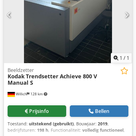
0,2 mm. Afmetingen machine X/Y/Z: ca. 1200 mm/750
mm/1100 mm, gewicht: ca. 250 kg. Een bezichtiging ter
plaatse is mogelijk. Crjdpjzq Ecisfx Ai Def
1
/
1
Beeldzetter
Kodak
Trendsetter Achieve 800 V
Manual S
Willich
128 km
Prijsinfo
Bellen
Toestand:
uitstekend (gebruikt)
, Bouwjaar:
2019
,
bedrijfsturen:
198 h
, Functionaliteit:
volledig functioneel
,