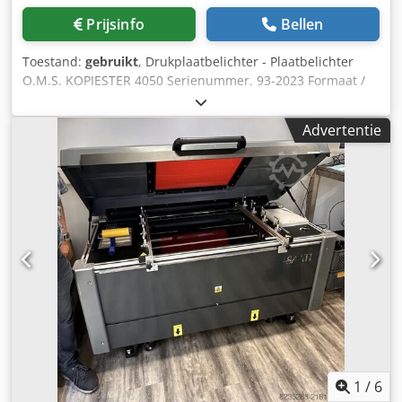
Prijsinfo
Bellen
Toestand:
gebruikt
, Drukplaatbelichter - Plaatbelichter
O.M.S. KOPIESTER 4050 Serienummer. 93-2023 Formaat /
Afmeting max. 400 x 500mm Spanning 230V AC - 2800W
Online video-inspectie via WhatsApp - MS Zoom - Telegram
Advertentie
Op voorraad Emskirchen/Nürnberg - Direct leverbaar - Kan
getest worden Crodpev Am Rvjfx Ai Dsf
1
/
6