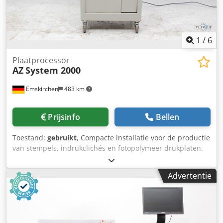
1
/
6
Plaatprocessor
AZ
System 2000
Emskirchen
483 km
Prijsinfo
Bellen
Toestand:
gebruikt
, Compacte installatie voor de productie
van stempels, indrukclichés en fotopolymeer drukplaten.
Zowel vloeibare fotopolymeer (hars) als
fotopolymeerplaatmateriaal kunnen worden verwerkt.
Advertentie
Belichter voor clichéproductie / Fotopolymeer
platenproductie AZ System 2000 Serienummer: 277
Plaatformaat maximaal 23 x 33 cm Met 9 werkprogramma's
Machinegegevens: Afmetingen: breedte 52 cm, diepte 47
cm, hoogte 95 cm Gewicht ca. 62 kg Elektrische aansluiting: