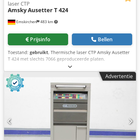
laser CTP
Amsky
Ausetter T 424
Emskirchen
483 km
Prijsinfo
Bellen
Toestand:
gebruikt
, Thermische laser CTP Amsky Ausetter
T 424 met slechts 7066 geproduceerde platen.
Csdpjyllbpofx Ai Dsrf
Advertentie