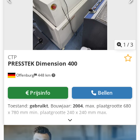
1
/
3
CTP
PRESSTEK
Dimension 400
Offenburg
448 km
Prijsinfo
Bellen
Toestand:
gebruikt
, Bouwjaar:
2004
, max. plaatgrootte 680
x 780 mm min. plaatgrootte 240 x 240 mm max.
plaatcapaciteit 20 st./u Codpfx Aozgxbwji Derf Chemievrij