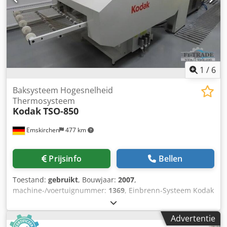
1
/
6
Baksysteem Hogesnelheid
Thermosysteem
Kodak
TSO-850
Emskirchen
477 km
Prijsinfo
Bellen
Toestand:
gebruikt
, Bouwjaar:
2007
,
machine-/voertuignummer:
1369
, Einbrenn-Systeem Kodak
TSO-850 hoge snelheid thermosysteem / baksysteem
Kodak-TSO-850 hoge snelheid thermosysteem Jaar 2007 -
Advertentie
Serie-nr. 1369 Werkbreedte max. 850mm Elektrische