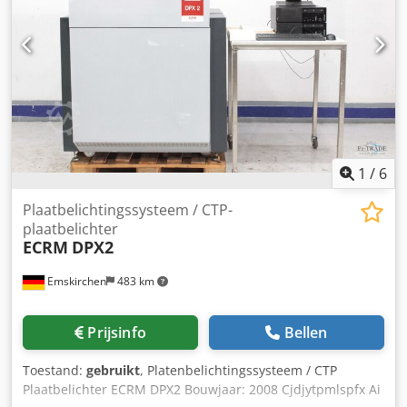
220 Volt, 1,3 kW Cjdpfx Aioza H Sre Djrf Online video-
inspectie via WhatsApp - MS Zoom - Telegram Op voorraad
in Emskirchen/Nürnberg - Direct beschikbaar - Testen
mogelijk
1
/
6
Plaatbelichtingssysteem / CTP-
plaatbelichter
ECRM
DPX2
Emskirchen
483 km
Prijsinfo
Bellen
Toestand:
gebruikt
, Platenbelichtingssysteem / CTP
Plaatbelichter ECRM DPX2 Bouwjaar: 2008 Cjdjytpmlspfx Ai