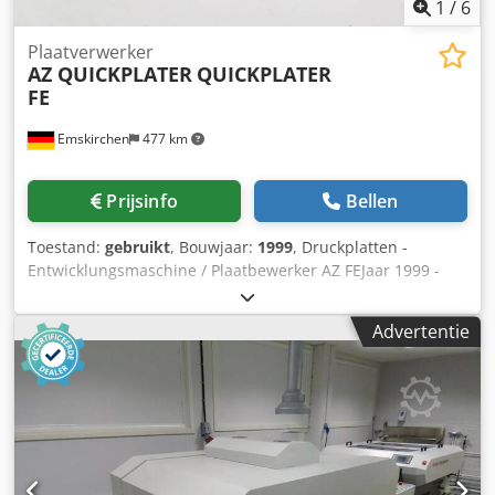
1
/
6
Plaatverwerker
AZ QUICKPLATER
QUICKPLATER
FE
Emskirchen
477 km
Prijsinfo
Bellen
Toestand:
gebruikt
, Bouwjaar:
1999
, Druckplatten -
Entwicklungsmaschine / Plaatbewerker AZ FEJaar 1999 -
Serie-Nr. XX158 Werkbreedte max. 300mm Cedpfx Aeh Ax
R Uoi Derf Online-Video-Inspectie via Skype-Video Wij
Advertentie
verheugen ons op uw bezoek - meer machines op voorraad
Onmiddellijk beschikbaar - Kan geïnspecteerd worden Op
voorraad Emskirchen / Neurenberg - Kan getest worden