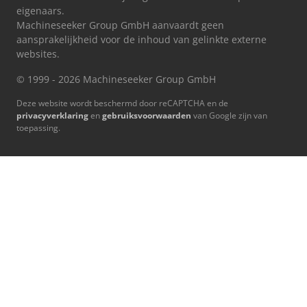
eigenaars.
Machineseeker Group GmbH aanvaardt geen
aansprakelijkheid voor de inhoud van gelinkte externe
websites.
© 1999 - 2026 Machineseeker Group GmbH
Deze website wordt beschermd door reCAPTCHA en de
privacyverklaring
en
gebruiksvoorwaarden
van Google zijn van
toepassing.