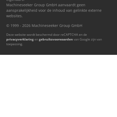
Machineseeker Group GmbH aanvaardt geen
aansprakelijkheid voor de inhoud van gelinkte externe
websites.
© 1999 - 2026 Machineseeker Group GmbH
Deze website wordt beschermd door reCAPTCHA en de
privacyverklaring
en
gebruiksvoorwaarden
van Google zijn van
toepassing.