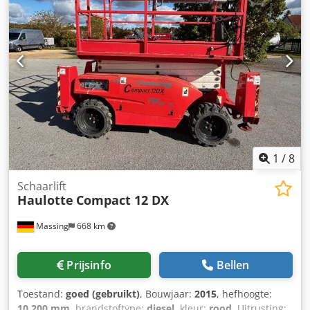
1
/
8
Schaarlift
Haulotte
Compact 12 DX
Massing
668 km
Prijsinfo
Bellen
Toestand:
goed (gebruikt)
, Bouwjaar:
2015
, hefhoogte:
10.200 mm
, brandstoftype:
diesel
, kleur:
rood
, Uitrusting: