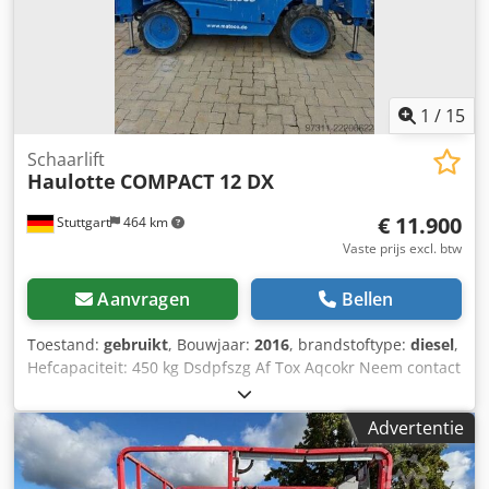
18,5 kW (diesel) Rijsnelheid: 0,8 - 5,5 km/u Draaicirkel: 3,5
m Totaalgewicht: 4.110 kg Normale gebruikssporen
1
/
15
Schaarlift
Haulotte
COMPACT 12 DX
€ 11.900
Stuttgart
464 km
Vaste prijs excl. btw
Aanvragen
Bellen
Toestand:
gebruikt
, Bouwjaar:
2016
, brandstoftype:
diesel
,
Hefcapaciteit: 450 kg Dsdpfszg Af Tox Aqcokr Neem contact
op met het gebruikte apparatuurcentrum voor meer
informatie.
Advertentie