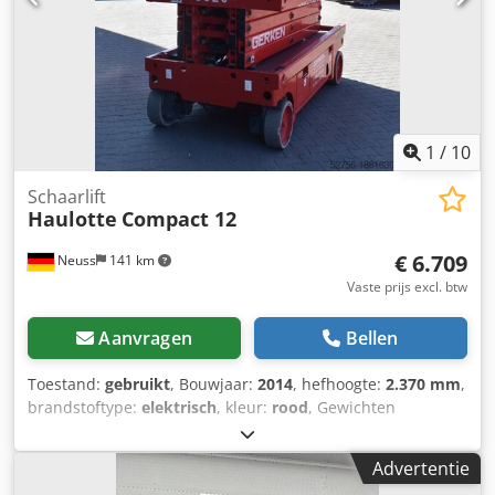
2,28 x 1,17 m Platformlengte uitgeschoven: 3,21 m Totale
afmetingen (L x B): 2,45 x 1,21 m Hoogte transportpositie
met leuning: 2,38 m Hoogte transportpositie zonder
leuning: 1,12 m Bodemvrijheid: 0,07 m Aandrijving: Accu
Alleen voor binnengebruik: nee Eigen gewicht: 2.470 /
2.630 kg Bijzonderheden: Wit rubber, bevestigingspunten
voor valbeveiligingssystemen (PBM) volgens EN795
1
/
10
aanwezig.
Schaarlift
Haulotte
Compact 12
€ 6.709
Neuss
141 km
Vaste prijs excl. btw
Aanvragen
Bellen
Toestand:
gebruikt
, Bouwjaar:
2014
, hefhoogte:
2.370 mm
,
brandstoftype:
elektrisch
, kleur:
rood
, Gewichten
Leeggewicht: 2.630 kg Functioneel Hefcapaciteit: 300 kg
Werkhoogte: 1.200 cm CE-markering: ja Staat Algemene
Advertentie
staat: gemiddeld Technische staat: gemiddeld Optische