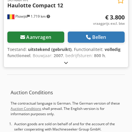
Haulotte
Compact 12
banden Transportafmetingen (L/B/H): 2,50 m / 1,20 m /
2,47 m - Reling is inklapbaar, hoogte dan 1,77 m Op
€ 3.800
Ploiești
1.719 km
verzoek wordt de UVV-keuring vernieuwd. Diversen:
Voordelige levering door heel Europa mogelijk.
vraagprijs excl. btw
Bezichtigingen uitsluitend op afspraak. Wij nemen uw
machines/werktuigen graag in ruil. Graag maken wij voor u
Aanvragen
Bellen
een offerte op maat voor financiering of leasing (alleen
voor zakelijke klanten). Bij vragen kunt u contact met ons
Toestand:
uitstekend (gebruikt)
, Functionaliteit:
volledig
opnemen. Alle prijzen zijn af locatie 86684 Holzheim Alle
functioneel
, Bouwjaar:
2007
, bedrijfsturen:
800 h
,
gegevens vrijblijvend. Wijzigingen, druk- en
draagvermogen:
300 kg
, hefhoogte:
12.000 mm
,
overbrengingsfouten en tussentijdse verkoop
leeggewicht:
2.600 kg
, brandstoftype:
elektrisch
,
voorbehouden. Alle gegevens over kleur, uitrusting,
bandenconditie:
90 %
, Haulotte Compact 12. Zeer goede
toestand, eigenschappen etc. van de aangeboden
staat. CONTROLEER GELDIGE ISCIR! Dkjdpfswkta Sox Aqcsr
voertuigen zijn zonder garantie.
Schrijffouten/vergissingen/tussentijdse verkoop
Auction Conditions
voorbehouden.
The contractual language is German. The German version of these
Auction Conditions
shall prevail. The English version is for
information purposes only.
Auction goods are sold on behalf of and for the account of the
seller cooperating with Machineseeker Group GmbH.