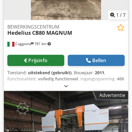
Glogar Technologiecentrum, direct beschikbaar
1
/
7
BEWERKINGSCENTRUM
Hedelius
CB80 MAGNUM
Cuggiono
781 km
Prijsinfo
Bellen
Toestand:
uitstekend (gebruikt)
, Bouwjaar:
2011
,
Functionaliteit:
volledig functioneel
, ingangsspanning:
400
V
, verplaatsingsafstand X-as:
3.220 mm
, verplaatsing Y-as:
800 mm
, verplaatsingsafstand Z-as:
600 mm
, aantal
Advertentie
posities in het gereedschapsmagazijn:
55
, totale hoogte:
3.600 mm
, totale lengte:
7.500 mm
, totale breedte:
4.200
mm
, totaalgewicht:
15.500 kg
, tafel lengte:
3.900 mm
,
tafelbreedte:
750 mm
, controller model:
Heidenhain
,
afstand van het midden van de tafel tot de spindelneus:
720 mm
, spil-motorvermogen:
35 W
, snelle verplaatsing Z-