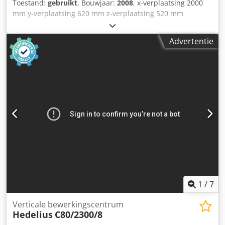
Toestand:
gebruikt
, Bouwjaar:
2008
, x-verplaatsing 2000
mm y-verplaatsing 620 mm z-verplaatsing 520 mm
tafelafmeting 2500 x 600 mm Max. werkstukgewicht 2000
kg gereedschaphouder SK40 Besturing HEIDENHAIN
Advertentie
Crodpsulnbkefx Alwsf Spiltoerental 30 - 8000 tpm
aanvoersnelheid 45 m/min snelle verplaatsing 45 m/min
Totale vermogensbehoefte 20 kW Machinegewicht ca.
10500 kg Benodigde ruimte ca. 5400 x 3300 x 3000 mm
Uitrusting: - Heidenhain iTNC 530 besturing -
Gereedschapsmagazijn met 30 posities - Spaanafvoer -
Zeef- & filtersysteem met interne hogedrukkoeling -
Bedieningshandleiding Optioneel (op aanvraag): -
Draadloze meetsensor (Heidenhain) -
Gereedschapsmeetsysteem (Heidenhain TT 160)
1
/
7
Verticale bewerkingscentrum
Hedelius
C80/2300/8