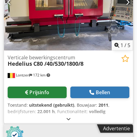
1
/
5
Verticale bewerkingscentrum
Hedelius
C80 /40/530/1800/8
Lontzen
172 km
Prijsinfo
Bellen
Toestand:
uitstekend (gebruikt)
, Bouwjaar:
2011
,
bedrijfsturen:
22.001 h
, Functionaliteit:
volledig
functioneel
, verplaatsingsafstand X-as:
1.800 mm
,
verplaatsing Y-as:
800 mm
, verplaatsingsafstand Z-as:
600
Advertentie
mm
, tafelbreedte:
750 mm
, tafel lengte:
2.050 mm
,