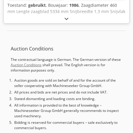
Toestand:
gebruikt
, Bouwjaar:
1986
, Zaagdiameter 460
mm Lengte zaagblad 5334 mm Snijbreedte 1,3 mm Snijvlak
vierkant 320 x 320 mm Snijvlak vlak 500 x 320 mm minipos
807 besturingseenheid Zaagsnelheid 16 - 80 m/min
Afmetingen zaagblad 5334 x 41 x 1,3 mm Toevoerlengte
580 mm Meervoudige aanvoerlengte 5800 mm Totaal
benodigd vermogen 8 kW Machinegewicht ca. 3,5 ton
Auction Conditions
Machineafmetingen L x B x H 2,7 x 2,95 x 2,15 m
Accessoires: Rollenbaan 4150 mm lang, rollenbaan 2150
The contractual language is German. The German version of these
mm lang, Crodpotqqrfjfx Alwsf bundelklemapparaat,
Auction Conditions
shall prevail. The English version is for
spanentransporteur, koelapparaat
information purposes only.
Auction goods are sold on behalf of and for the account of the
seller cooperating with Machineseeker Group GmbH.
All prices and bids are net prices and do not include VAT.
Stated dismantling and loading costs are binding.
All information is provided to the best of knowledge –
Machineseeker Group GmbH generally recommends to inspect
used machinery.
Bidding is reserved for commercial buyers – sale exclusively to
commercial buyers.