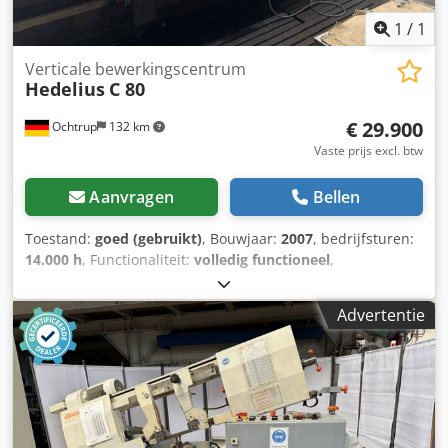
1
/
1
Verticale bewerkingscentrum
Hedelius
C 80
€ 29.900
Ochtrup
132 km
Vaste prijs excl. btw
Aanvragen
Bellen
Toestand:
goed (gebruikt)
, Bouwjaar:
2007
, bedrijfsturen:
14.000 h
, Functionaliteit:
volledig functioneel
,
verplaatsingsafstand X-as:
2.300 mm
, verplaatsing Y-as:
800 mm
, verplaatsingsafstand Z-as:
600 mm
,
Advertentie
controllerfabrikant:
Heidenhain 530
, controller model:
Heidenhain ITNC 530
, toerental (min.):
8.000 rpm
,
spindelsnelheid (min.):
8.000 rpm
, koelmiddelaanvoer:
20
bar
, aantal spindels:
1
, ingangsspanning:
29 V
, Uitrusting:
documentatie / handleiding, spanenafvoer, toerental
traploos regelbaar
, Hedelius C80, gebruikt, volledig