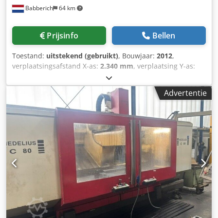
Babberich
64 km
Prijsinfo
Bellen
Toestand:
uitstekend (gebruikt)
, Bouwjaar:
2012
,
verplaatsingsafstand X-as:
2.340 mm
, verplaatsing Y-as:
800 mm
, verplaatsingsafstand Z-as:
600 mm
, tafelbreedte:
750 mm
, tafel lengte:
2.900 mm
, tafelbelasting:
2.800 kg
, 3
Advertentie
Assige bewerkingscentrum Hedelius - C80/2300/8 Csdpfex
Sxx Nox Alwjrf