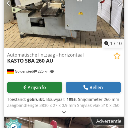
operationeel. De machine is door de jaren heen altijd door
Hedelius onderhouden en up-to-date gehouden (nieuwe
spil, nieuwe geleidingen, etc.; facturen en documentatie
aanwezig). Spiluren: 14.000 uur 3-assige bewerking
Koelvloeistoffilterinstallatie Crsdpfx Ajy Rmv Holwof
Pendeldrijf, monteerbare wand aanwezig Heidenhain 530
IKZ 20 bar Handwiel Meetprobe SK 40
Gereedschapswisselaar Totaalgewicht: 15 ton,
1
/
10
transportafmetingen ca. 6500x3000x3000 mm
Automatische lintzaag - horizontaal
KASTO
SBA 260 AU
Goldenstedt
225 km
Prijsinfo
Bellen
Toestand:
gebruikt
, Bouwjaar:
1995
, Snijdiameter 260 mm
Zaagbandlengte 3830 x 27 x 0,9 mm Snijvlak vlak 310 x 260
mm Crodewhqxmspfx Alwjf Snijvlak vierkant 260 x 260 mm
Snijsnelheid continu 19-110 m/min Aanvoerlengte 750 mm
Advertentie
Meervoudige invoerlengte 6750 mm Materiaalsteunhoogte