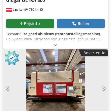
Glogar
ULTRA 300
mogelijk - Volledige Hedelius-service - Slangen voor
Linz-Land
780 km
machinekoeling, spoelen, pneumatiek nieuw per 07/2024 -
De schroefklemmen en opspaninrichtingen op de tafel zijn
niet inbegrepen De machine bevindt zich niet meer in
Prijsinfo
Bellen
productie (professioneel opgeslagen) en is volledig
functioneel gedemonteerd.
Toestand:
zo goed als nieuw (tentoonstellingsmachine)
,
Bouwjaar:
2026
, Ultrasoon reinigingsinstallatie ULTRA300
Nuttige afmetingen platform: 1.050 x 550 mm max. nuttige
hoogte: 450 mm max. laadgewicht: 300 kg Volume: 585 liter
Advertentie
+ 70 liter (olieseparator) = 655 liter Verwarming: 2 x 6 kW
volledig vervaardigd uit roestvrij staal warmte- en
geluidsgeïsoleerd Externe afmetingen ca.: L 1.700 x B 1.050
x H 2.000 mm Besturing fabrikaat: Fatek, HMI fabrikaat:
Weintek Elektrische aansluitwaarde: 15 kW inclusief: -
automatische pneumatische goederelift -
oppervlaktespoeling/olieseparator voor badonderhoud -
ultrasoon dompelomvormer als 2-zijdige geluidsbron -
Vermogen: 3.000 Watt effectief / 6.000 Watt piek -
Multifrequent: 20 kHz / 40 kHz - handmatige afblaaspistool
Credoxuzyfjpfx Alwsf Demonstratie-installatie uit het