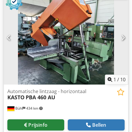
benodigd vermogen 20 kW Machinegewicht ca. 21,1 t
Automatische toevoerlengte 2.100 - 6.100 mm Credpfx
Aleyqr Utjwsf De technische gegevens zijn afkomstig van
de fabrikant of de operator en zijn daarom voor ons niet
bindend. Tussentijdse verkoop voorbehouden; uitsluitend
onze algemene voorwaarden zijn van toepassing. Over ons
meer dan 400 eigen machines op voorraad meer dan
15.000 m² opslagruimte, hijscapaciteit 70 t meer dan
10.000 accessoires voor uw werkplaats Wilt u machines,
productielijnen of uw bedrijf verkopen, neem dan contact
met ons op. Meer aanbiedingen vindt u op onze website.
Bezichtigen is mogelijk na afspraak. Wij kijken uit naar uw
bezoek. Uw Markus Hirsch Team
1
/
10
Automatische lintzaag - horizontaal
KASTO
PBA 460 AU
Bühl
434 km
Prijsinfo
Bellen