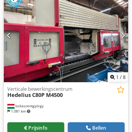
700 mm Gewicht van de machine ca. 1,4 ton Afmetingen
ca. 2100x2300x1720/1300 mm incl. diverse zaagbladen
incl. spaantransportband
1
/
8
Verticale bewerkingscentrum
Hedelius
C80P M4500
Iszkaszentgyörgy
1.081 km
Prijsinfo
Bellen