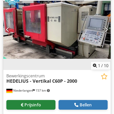
Verplaatsingsbereiken Verplaatsing X: 1800 mm
Verplaatsing Y: 800 mm Verplaatsing Z: 600 mm
Tafelafmetingen: 2050 x 750 mm Credpfx Aljzl Uxpjwof
Spindeltoerental: 0-8000 omw/min Spindeluur: 6626 uur
Gereedschapopname: SK40 Gereedschapmagazijn: 30
posities Afmetingen voor opstelling: ca. Breedte: 6500 mm
Diepte: 4400 mm Hoogte: 4000 mm Gewicht: 12000 kg
Machine-uur: 22001 uur Accessoires: - Documentatie
1
/
10
Bewerkingscentrum
HEDELIUS - Vertikal
C60P - 2000
Niederlangen
157 km
Prijsinfo
Bellen