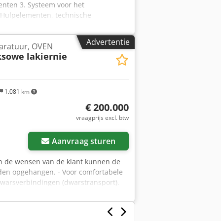
enten 3. Systeem voor het
. Hulpelementen, technische
che lijn worden geproduceerd: -
kpanelen van een halve module 550 x
Advertentie
aratuur, OVEN
tes (tot 6 m)
sowe lakiernie
1.081 km
€ 200.000
vraagprijs excl. btw
Aanvraag sturen
an de wensen van de klant kunnen de
rden opgehangen. - Voor comfortabele
dwarsverbindingen (dwarstransport).
 meestal kettingbanen gebruikt die
chten op kwaliteit en herhaalbaarheid
maken en bijvoorbeeld meerdere cabines