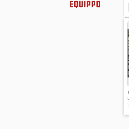
aratuur Bakkerij
Poedercoat Oven
Colombo