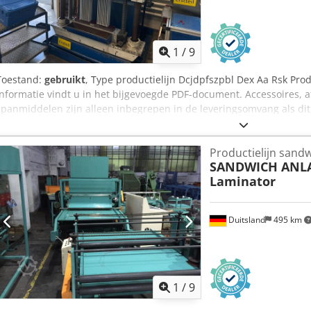
1
/
9
Toestand:
gebruikt
, Type productielijn Dcjdpfszpbl Dex Aa Rsk Prod
informatie vindt u in het bijgevoegde PDF-document. Accessoires,
spanmiddelen zijn alleen inbegrepen in de leveringsomvang als dit
staat. Wijzigingen en fouten in de technische gegevens en specific
Productielijn sand
SANDWICH ANL
Laminator
Duitsland
495 km
1
/
9