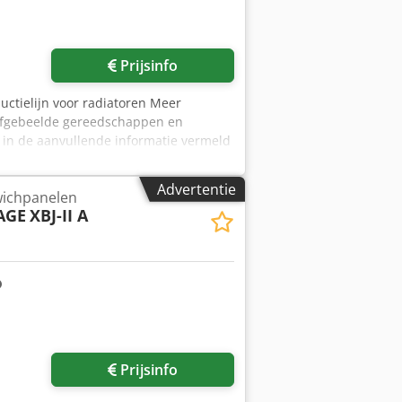
Prijsinfo
uctielijn voor radiatoren Meer
 afgebeelde gereedschappen en
 in de aanvullende informatie vermeld
aties voorbehouden!
Advertentie
wichpanelen
AGE
XBJ-II A
Prijsinfo