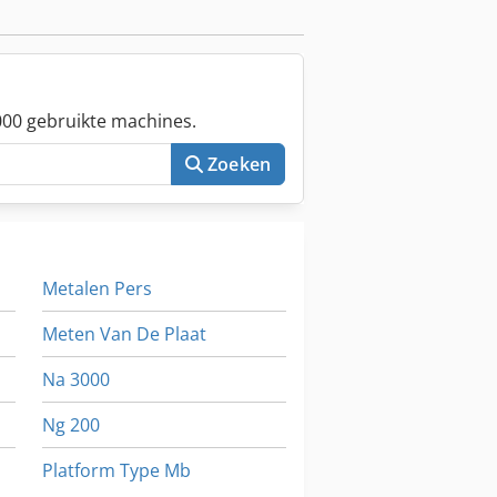
nit met afzuigsysteem voor stof
ch paneelstapelsysteem Orbitale
systeem Bestaande tanks voor
derdelen Lijncapaciteit: 400 m²/u
00 gebruikte machines.
Zoeken
Metalen Pers
Meten Van De Plaat
Na 3000
Ng 200
Platform Type Mb