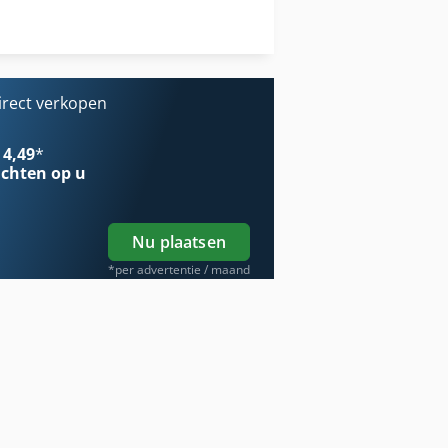
Tur 560
Werken Voertuig
irect verkopen
 4,49
*
chten op u
Nu plaatsen
*per advertentie / maand