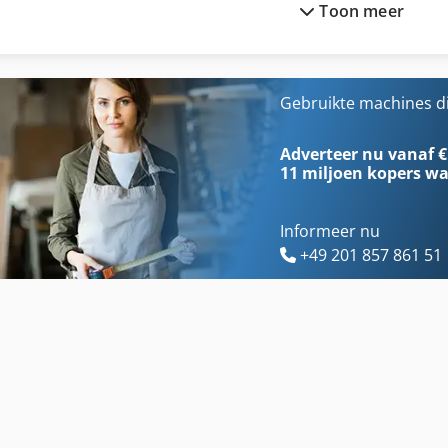
Toon meer
As Module
International 433
Band Feed
International 434
Banden En Wielen
Ka 77
Gebruikte machines d
Bekken Van Een Deel Van
Ls 703
Adverteer nu vanaf €
11 miljoen kopers
wa
Informeer nu
+49 201 857 861 51