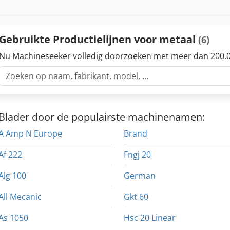
Automatisch spacers-voedingssysteem Meelopende zaag: bandzaagu
Koel-/uitvoerroldraagsysteem met roterend koelsysteem Automatis
verpakkingslijn Compleet hydraulisch, pneumatisch en elektrisch 
Gebruikte Productielijnen voor metaal
(6)
chemicaliën Documentatie Bestaande gereedschappen en reserveon
Paneeldikte: 50-75-100-125 mm Paneellengte: 2.000 - 15.500 mm
Nu Machineseeker volledig doorzoeken met meer dan 200.0
Blader door de populairste machinenamen:
A Amp N Europe
Brand
Af 222
Fngj 20
Alg 100
German
All Mecanic
Gkt 60
As 1050
Hsc 20 Linear