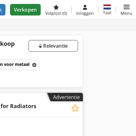
n
Verkopen
Taal
Volglijst
(0)
Inloggen
Menu
 koop
Relevantie
en voor metaal
Advertentie
 for Radiators