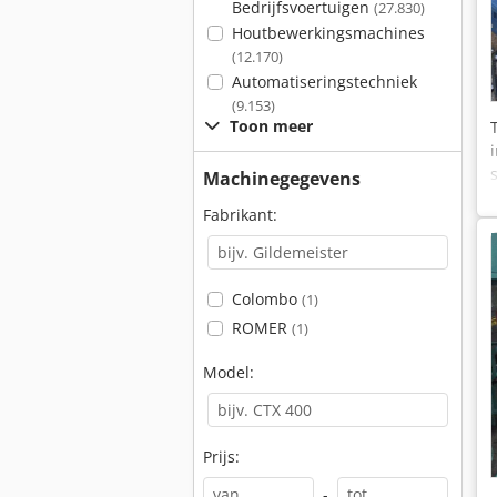
Bedrijfsvoertuigen
(27.830)
Houtbewerkingsmachines
(12.170)
Automatiseringstechniek
(9.153)
Toon meer
Machinegegevens
Fabrikant:
Colombo
(1)
ROMER
(1)
Model:
Prijs:
-